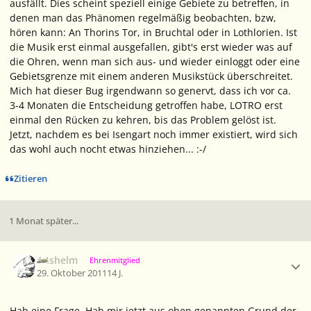
ausfällt. Dies scheint speziell einige Gebiete zu betreffen, in
denen man das Phänomen regelmäßig beobachten, bzw,
hören kann: An Thorins Tor, in Bruchtal oder in Lothlorien. Ist
die Musik erst einmal ausgefallen, gibt's erst wieder was auf
die Ohren, wenn man sich aus- und wieder einloggt oder eine
Gebietsgrenze mit einem anderen Musikstück überschreitet.
Mich hat dieser Bug irgendwann so genervt, dass ich vor ca.
3-4 Monaten die Entscheidung getroffen habe, LOTRO erst
einmal den Rücken zu kehren, bis das Problem gelöst ist.
Jetzt, nachdem es bei Isengart noch immer existiert, wird sich
das wohl auch nocht etwas hinziehen... :-/
Zitieren
1 Monat später...
Ersteller-Statistik
Anshelm
Ehrenmitglied
29. Oktober 2011
14 J.
Hab eine Frage. Hab mir jetzt aus oben genannten Grund der