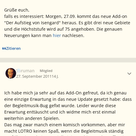
Grüße euch,
falls es interessiert: Morgen, 27.09. kommt das neue Add-on
"Der Aufstieg von Isengard" heraus. Es gibt drei neue Gebiete
und die Höchststufe wird auf 75 angehoben. Die genauen
Neuerungen kann man
hier
nachlesen.
Zitieren
Ersteller-Statistik
Saruman
Mitglied
27. September 2011
14 J.
Ich habe mich ja sehr auf das Add-On gefreut, da ich genau
eine einzige Erwartung in das neue Update gesetzt habe: dass
der Begleitmusik-Bug gefixt wurde. Leider wurde diese
Erwartung enttäuscht und ich widme mich erst einmal
weiterhin anderen Spielen.
Das mag zwar manch einem komisch vorkommen, aber mir
macht LOTRO keinen Spaß, wenn die Begleitmusik ständig