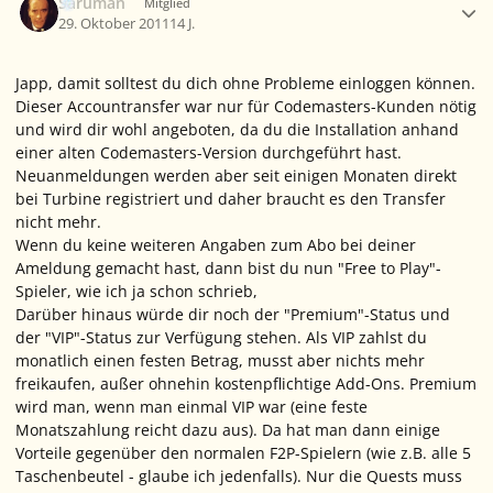
Saruman
Mitglied
29. Oktober 2011
14 J.
Japp, damit solltest du dich ohne Probleme einloggen können.
Dieser Accountransfer war nur für Codemasters-Kunden nötig
und wird dir wohl angeboten, da du die Installation anhand
einer alten Codemasters-Version durchgeführt hast.
Neuanmeldungen werden aber seit einigen Monaten direkt
bei Turbine registriert und daher braucht es den Transfer
nicht mehr.
Wenn du keine weiteren Angaben zum Abo bei deiner
Ameldung gemacht hast, dann bist du nun "Free to Play"-
Spieler, wie ich ja schon schrieb,
Darüber hinaus würde dir noch der "Premium"-Status und
der "VIP"-Status zur Verfügung stehen. Als VIP zahlst du
monatlich einen festen Betrag, musst aber nichts mehr
freikaufen, außer ohnehin kostenpflichtige Add-Ons. Premium
wird man, wenn man einmal VIP war (eine feste
Monatszahlung reicht dazu aus). Da hat man dann einige
Vorteile gegenüber den normalen F2P-Spielern (wie z.B. alle 5
Taschenbeutel - glaube ich jedenfalls). Nur die Quests muss