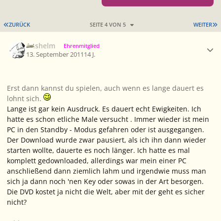
ERSTE SEITE
L
ZURÜCK
SEITE 4 VON 5
WEITER
Ersteller-Statistik
Anshelm
Ehrenmitglied
13. September 2011
14 J.
Erst dann kannst du spielen, auch wenn es lange dauert es
lohnt sich.
Lange ist gar kein Ausdruck. Es dauert echt Ewigkeiten. Ich
hatte es schon etliche Male versucht . Immer wieder ist mein
PC in den Standby - Modus gefahren oder ist ausgegangen.
Der Download wurde zwar pausiert, als ich ihn dann wieder
starten wollte, dauerte es noch länger. Ich hatte es mal
komplett gedownloaded, allerdings war mein einer PC
anschließend dann ziemlich lahm und irgendwie muss man
sich ja dann noch 'nen Key oder sowas in der Art besorgen.
Die DVD kostet ja nicht die Welt, aber mit der geht es sicher
nicht?