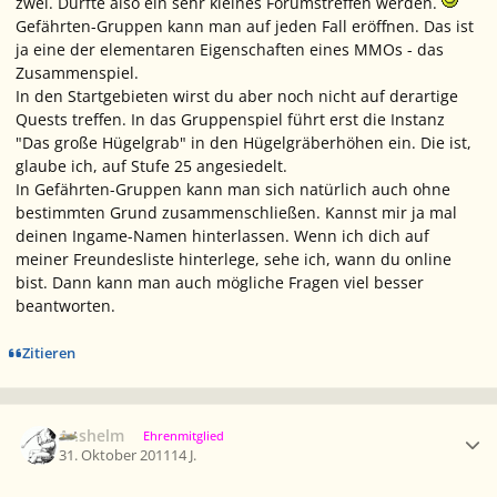
zwei. Dürfte also ein sehr kleines Forumstreffen werden.
Gefährten-Gruppen kann man auf jeden Fall eröffnen. Das ist
ja eine der elementaren Eigenschaften eines MMOs - das
Zusammenspiel.
In den Startgebieten wirst du aber noch nicht auf derartige
Quests treffen. In das Gruppenspiel führt erst die Instanz
"Das große Hügelgrab" in den Hügelgräberhöhen ein. Die ist,
glaube ich, auf Stufe 25 angesiedelt.
In Gefährten-Gruppen kann man sich natürlich auch ohne
bestimmten Grund zusammenschließen. Kannst mir ja mal
deinen Ingame-Namen hinterlassen. Wenn ich dich auf
meiner Freundesliste hinterlege, sehe ich, wann du online
bist. Dann kann man auch mögliche Fragen viel besser
beantworten.
Zitieren
Ersteller-Statistik
Anshelm
Ehrenmitglied
31. Oktober 2011
14 J.