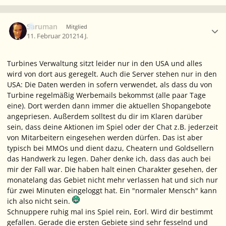
Ersteller-Statistik
Saruman
Mitglied
11. Februar 2012
14 J.
Turbines Verwaltung sitzt leider nur in den USA und alles
wird von dort aus geregelt. Auch die Server stehen nur in den
USA: Die Daten werden in sofern verwendet, als dass du von
Turbine regelmäßig Werbemails bekommst (alle paar Tage
eine). Dort werden dann immer die aktuellen Shopangebote
angepriesen. Außerdem solltest du dir im Klaren darüber
sein, dass deine Aktionen im Spiel oder der Chat z.B. jederzeit
von Mitarbeitern eingesehen werden dürfen. Das ist aber
typisch bei MMOs und dient dazu, Cheatern und Goldsellern
das Handwerk zu legen. Daher denke ich, dass das auch bei
mir der Fall war. Die haben halt einen Charakter gesehen, der
monatelang das Gebiet nicht mehr verlassen hat und sich nur
für zwei Minuten eingeloggt hat. Ein "normaler Mensch" kann
ich also nicht sein.
Schnuppere ruhig mal ins Spiel rein, Eorl. Wird dir bestimmt
gefallen. Gerade die ersten Gebiete sind sehr fesselnd und