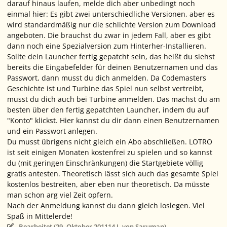
darauf hinaus laufen, melde dich aber unbedingt noch
einmal hier: Es gibt zwei unterschiedliche Versionen, aber es
wird standardmäßig nur die schlichte Version zum Download
angeboten. Die brauchst du zwar in jedem Fall, aber es gibt
dann noch eine Spezialversion zum Hinterher-Installieren.
Sollte dein Launcher fertig gepatcht sein, das heißt du siehst
bereits die Eingabefelder für deinen Benutzernamen und das
Passwort, dann musst du dich anmelden. Da Codemasters
Geschichte ist und Turbine das Spiel nun selbst vertreibt,
musst du dich auch bei Turbine anmelden. Das machst du am
besten über den fertig gepatchten Launcher, indem du auf
"Konto" klickst. Hier kannst du dir dann einen Benutzernamen
und ein Passwort anlegen.
Du musst übrigens nicht gleich ein Abo abschließen. LOTRO
ist seit einigen Monaten kostenfrei zu spielen und so kannst
du (mit geringen Einschränkungen) die Startgebiete völlig
gratis antesten. Theoretisch lässt sich auch das gesamte Spiel
kostenlos bestreiten, aber eben nur theoretisch. Da müsste
man schon arg viel Zeit opfern.
Nach der Anmeldung kannst du dann gleich loslegen. Viel
Spaß in Mittelerde!
Bearbeitet (
29. Oktober 2011
14 J.
von Saruman)