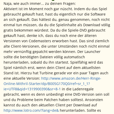
Naja, wie auch immer... zu deinen Fragen:
Aktiviert ist im Moment noch gar nüscht. Indem du das Spiel
gebraucht gekauft hast, hast du eigentlich nur die Software
an sich gekauft. Das hättest du, genau genommen, noch nicht
einmal tun müssen, da du die Spielinhalte als Download völlig
gratis bekommen würdest. Da du die Spiele-DVD gebraucht
gekauft hast, denke ich, dass du noch eine der älteren
Versionen von Codemasters erworben hast. Das sind ziemlich
alte Client-Versionen, die unter Umständen noch nicht einmal
mehr vernünftig gepatcht werden können. Der Launcher
sollte die benötigten Dateien völlig automatisch
herunterladen, sobald du ihn startest. Spielfähig wird das
Spiel nämlich erst, wenn dein Client auf dem aktuellsten
Stand ist. Hierzu hat Turbine gerade vor ein paar Tagen auch
eine aktuelle Version:
http://www.amazon.de/Herr-Ringe-
Online-Mithril-Starter/dp/B005G170Q0/ref=sr_1_1?
ie=UTF8&qid=1319900390&sr=8-1
in die Ladenregale
gebracht, wenn es denn unbedingt eine DVD-Version sein soll
und du Probleme beim Patchen haben solltest. Ansonsten
kannst du auch den aktuellen Client per Download auf
http://www.lotro.com/?lang=de&
herunterladen. Sollte es