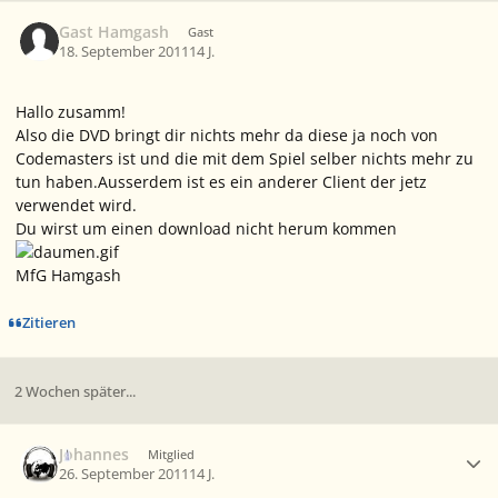
Gast Hamgash
Gast
18. September 2011
14 J.
Hallo zusamm!
Also die DVD bringt dir nichts mehr da diese ja noch von
Codemasters ist und die mit dem Spiel selber nichts mehr zu
tun haben.Ausserdem ist es ein anderer Client der jetz
verwendet wird.
Du wirst um einen download nicht herum kommen
MfG Hamgash
Zitieren
2 Wochen später...
Ersteller-Statistik
Johannes
Mitglied
26. September 2011
14 J.