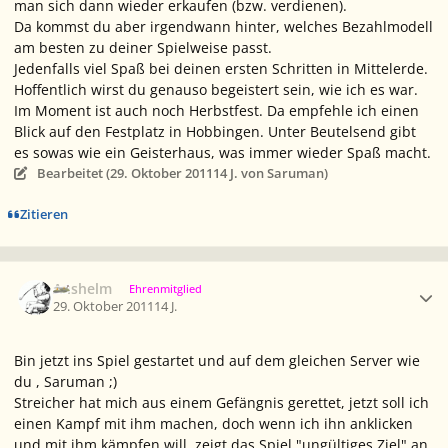
man sich dann wieder erkaufen (bzw. verdienen).
Da kommst du aber irgendwann hinter, welches Bezahlmodell
am besten zu deiner Spielweise passt.
Jedenfalls viel Spaß bei deinen ersten Schritten in Mittelerde.
Hoffentlich wirst du genauso begeistert sein, wie ich es war.
Im Moment ist auch noch Herbstfest. Da empfehle ich einen
Blick auf den Festplatz in Hobbingen. Unter Beutelsend gibt
es sowas wie ein Geisterhaus, was immer wieder Spaß macht.
Bearbeitet (
29. Oktober 2011
14 J.
von Saruman)
Zitieren
Ersteller-Statistik
Anshelm
Ehrenmitglied
29. Oktober 2011
14 J.
Bin jetzt ins Spiel gestartet und auf dem gleichen Server wie
du , Saruman ;)
Streicher hat mich aus einem Gefängnis gerettet, jetzt soll ich
einen Kampf mit ihm machen, doch wenn ich ihn anklicken
und mit ihm kämpfen will, zeigt das Spiel "ungültiges Ziel" an.