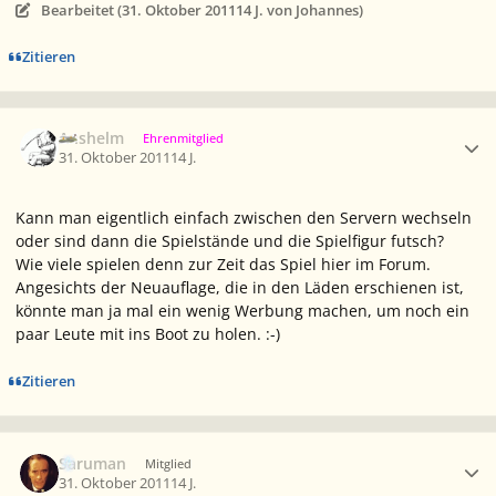
Bearbeitet (
31. Oktober 2011
14 J.
von Johannes)
Zitieren
Ersteller-Statistik
Anshelm
Ehrenmitglied
31. Oktober 2011
14 J.
Kann man eigentlich einfach zwischen den Servern wechseln
oder sind dann die Spielstände und die Spielfigur futsch?
Wie viele spielen denn zur Zeit das Spiel hier im Forum.
Angesichts der Neuauflage, die in den Läden erschienen ist,
könnte man ja mal ein wenig Werbung machen, um noch ein
paar Leute mit ins Boot zu holen. :-)
Zitieren
Ersteller-Statistik
Saruman
Mitglied
31. Oktober 2011
14 J.