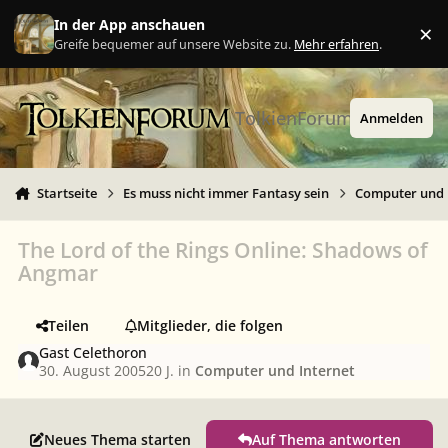
Zu Inhalt springen
In der App anschauen
×
Ig
Greife bequemer auf unsere Website zu.
Mehr erfahren
.
TolkienForum
Anmelden
Startseite
Es muss nicht immer Fantasy sein
Computer und 
The Lord of the Rings Online: Shadows of
Angmar
Teilen
Mitglieder, die folgen
Gast Celethoron
30. August 2005
20 J.
in
Computer und Internet
Neues Thema starten
Auf Thema antworten