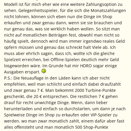
Modell ist für mich eher wie eine weitere Zahlungsoption zu
sehen. Gelegenheitsspieler, für die sich die Monatszahlungen
nicht lohnen, können sich eben nun die Dinge im Shop
erkaufen und zwar genau dann, wenn sie sie brauchen und
nur genau das, was sie wirklich haben wollen. So sitzt man
nicht auf monatlichen Beiträgen fest, obwohl man nicht so
häufig spielt, dennoch wird man immer irgendwo reales Geld
opfern müssen und genau das schreckt halt Viele ab. Ich
muss aber ehrlich sagen, dass ich, wollte ich die gleiche
Spielzeit erreichen, bei Offline-Spielen deutlich mehr Geld
losgeworden wäre. Im Grunde hat mir HDRO sogar einige
Ausgaben erspart.
P.S.: Die Neuauflage in den Läden kann ich aber nicht
empfehlen, weil man schlicht und einfach dabei draufzahlt
und zwar genau 7 €. Man bekommt 2000 Turbine-Punkte
geschenkt, die 20 € entsprechen. Die restlichen 7 € gehen
drauf für recht unwichtige Dinge. Wenn, dann lieber
herunterladen und einfach so durchstarten, um dann je nach
Spielweise Dinge im Shop zu erkaufen oder VIP-Spieler zu
werden, wo man zwar monatlich zahlt, einem dafür aber fast
alles offensteht und man monatlich 500 Shop-Punkte