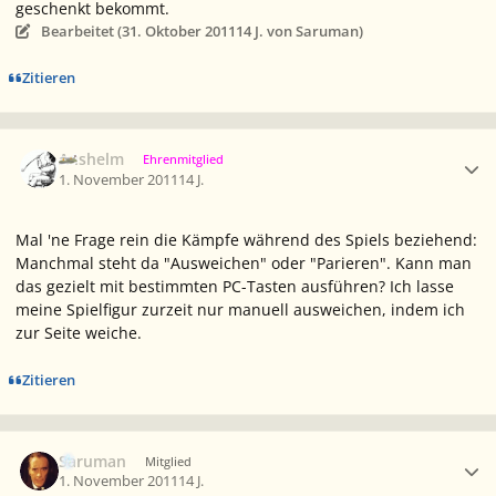
geschenkt bekommt.
Bearbeitet (
31. Oktober 2011
14 J.
von Saruman)
Zitieren
Ersteller-Statistik
Anshelm
Ehrenmitglied
1. November 2011
14 J.
Mal 'ne Frage rein die Kämpfe während des Spiels beziehend:
Manchmal steht da "Ausweichen" oder "Parieren". Kann man
das gezielt mit bestimmten PC-Tasten ausführen? Ich lasse
meine Spielfigur zurzeit nur manuell ausweichen, indem ich
zur Seite weiche.
Zitieren
Ersteller-Statistik
Saruman
Mitglied
1. November 2011
14 J.