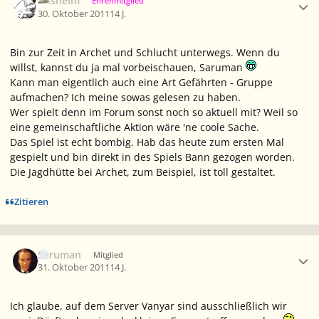
Anshelm
Ehrenmitglied
30. Oktober 2011
14 J.
Bin zur Zeit in Archet und Schlucht unterwegs. Wenn du
willst, kannst du ja mal vorbeischauen, Saruman
Kann man eigentlich auch eine Art Gefährten - Gruppe
aufmachen? Ich meine sowas gelesen zu haben.
Wer spielt denn im Forum sonst noch so aktuell mit? Weil so
eine gemeinschaftliche Aktion wäre 'ne coole Sache.
Das Spiel ist echt bombig. Hab das heute zum ersten Mal
gespielt und bin direkt in des Spiels Bann gezogen worden.
Die Jagdhütte bei Archet, zum Beispiel, ist toll gestaltet.
Zitieren
Ersteller-Statistik
Saruman
Mitglied
31. Oktober 2011
14 J.
Ich glaube, auf dem Server Vanyar sind ausschließlich wir