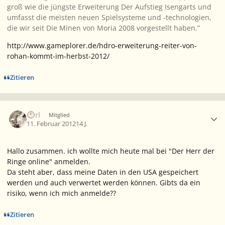
groß wie die jüngste Erweiterung Der Aufstieg Isengarts und
umfasst die meisten neuen Spielsysteme und -technologien,
die wir seit Die Minen von Moria 2008 vorgestellt haben.”
http://www.gameplorer.de/hdro-erweiterung-reiter-von-
rohan-kommt-im-herbst-2012/
Zitieren
Ersteller-Statistik
Eorl
Mitglied
11. Februar 2012
14 J.
Hallo zusammen. ich wollte mich heute mal bei "Der Herr der
Ringe online" anmelden.
Da steht aber, dass meine Daten in den USA gespeichert
werden und auch verwertet werden können. Gibts da ein
risiko, wenn ich mich anmelde??
Zitieren