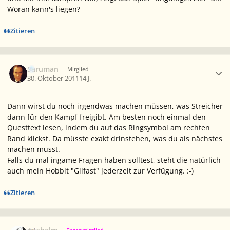
Woran kann's liegen?
Zitieren
Ersteller-Statistik
Saruman
Mitglied
30. Oktober 2011
14 J.
Dann wirst du noch irgendwas machen müssen, was Streicher
dann für den Kampf freigibt. Am besten noch einmal den
Questtext lesen, indem du auf das Ringsymbol am rechten
Rand klickst. Da müsste exakt drinstehen, was du als nächstes
machen musst.
Falls du mal ingame Fragen haben solltest, steht die natürlich
auch mein Hobbit "Gilfast" jederzeit zur Verfügung. :-)
Zitieren
Ersteller-Statistik