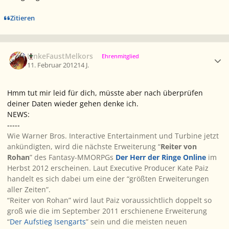
Zitieren
Ersteller-Statistik
LinkeFaustMelkors
Ehrenmitglied
11. Februar 2012
14 J.
Hmm tut mir leid für dich, müsste aber nach überprüfen
deiner Daten wieder gehen denke ich.
NEWS:
-----
Wie Warner Bros. Interactive Entertainment und Turbine jetzt
ankündigten, wird die nächste Erweiterung “
Reiter von
Rohan
” des Fantasy-MMORPGs
Der Herr der Ringe Online
im
Herbst 2012 erscheinen. Laut Executive Producer Kate Paiz
handelt es sich dabei um eine der “größten Erweiterungen
aller Zeiten”.
“Reiter von Rohan” wird laut Paiz voraussichtlich doppelt so
groß wie die im September 2011 erschienene Erweiterung
“
Der Aufstieg Isengarts
” sein und die meisten neuen