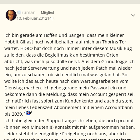
Ersteller-Statistik
Saruman
Mitglied
10. Februar 2012
14 J.
Ich bin gerade am Hoffen und Bangen, dass mein kleiner
Hobbit Gilfast noch wohlbehalten auf mich an Thorins Tor
wartet. HDRO hat doch noch immer unter diesem Musik-Bug
zu leiden, dass die Begleitmusik an bestimmten Orten
abbricht, was mich ja so dolle nervt. Aus dem Grund logge ich
nach jeder Serverwartung und nach jedem Patch mal wieder
ein, um zu schauen, ob sich endlich mal was getan hat. So
wollte ich das auch heute nach den Wartungsarbeiten vom
Dienstag machen. Ich gebe gerade mein Passwort ein und
bekomme dann die Meldung, dass mein Account gesperrt sei.
Ich natürlich fast sofort zum Kundenkonto und auch da steht
mein liebes Lebenszeit-Abonnement mit einem Accountbann
bis 2039.
Ich habe gleich den Support angeschrieben, die auch prompt
(binnen von Minuten!!!) Kontakt mit mir aufgenommen haben.
Leider steht die endgültige Freigebung noch aus, aber ich