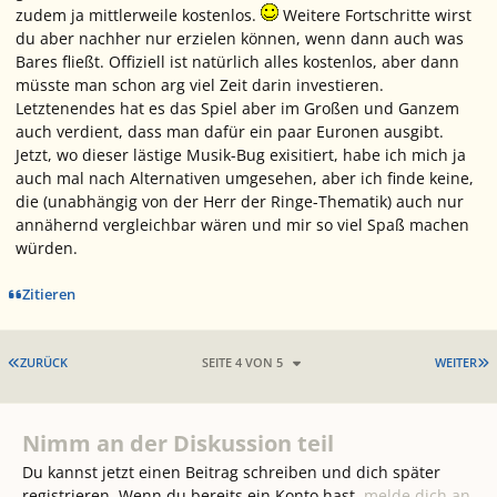
zudem ja mittlerweile kostenlos.
Weitere Fortschritte wirst
du aber nachher nur erzielen können, wenn dann auch was
Bares fließt. Offiziell ist natürlich alles kostenlos, aber dann
müsste man schon arg viel Zeit darin investieren.
Letztenendes hat es das Spiel aber im Großen und Ganzem
auch verdient, dass man dafür ein paar Euronen ausgibt.
Jetzt, wo dieser lästige Musik-Bug exisitiert, habe ich mich ja
auch mal nach Alternativen umgesehen, aber ich finde keine,
die (unabhängig von der Herr der Ringe-Thematik) auch nur
annähernd vergleichbar wären und mir so viel Spaß machen
würden.
Zitieren
ERSTE SEITE
L
ZURÜCK
SEITE 4 VON 5
WEITER
Nimm an der Diskussion teil
Du kannst jetzt einen Beitrag schreiben und dich später
registrieren. Wenn du bereits ein Konto hast,
melde dich an
,