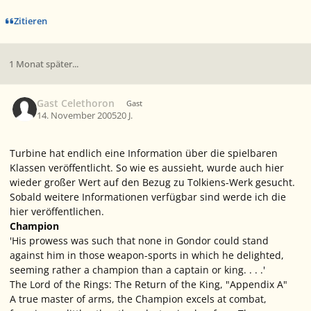
Zitieren
1 Monat später...
Gast Celethoron
Gast
14. November 2005
20 J.
Turbine hat endlich eine Information über die spielbaren
Klassen veröffentlicht. So wie es aussieht, wurde auch hier
wieder großer Wert auf den Bezug zu Tolkiens-Werk gesucht.
Sobald weitere Informationen verfügbar sind werde ich die
hier veröffentlichen.
Champion
'His prowess was such that none in Gondor could stand
against him in those weapon-sports in which he delighted,
seeming rather a champion than a captain or king. . . .'
The Lord of the Rings: The Return of the King, "Appendix A"
A true master of arms, the Champion excels at combat,