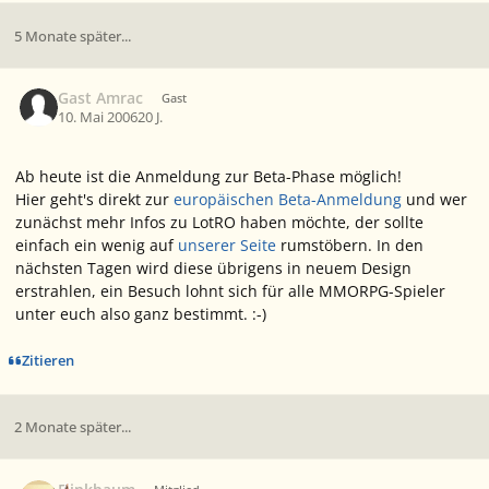
5 Monate später...
Gast Amrac
Gast
10. Mai 2006
20 J.
Ab heute ist die Anmeldung zur Beta-Phase möglich!
Hier geht's direkt zur
europäischen Beta-Anmeldung
und wer
zunächst mehr Infos zu LotRO haben möchte, der sollte
einfach ein wenig auf
unserer Seite
rumstöbern. In den
nächsten Tagen wird diese übrigens in neuem Design
erstrahlen, ein Besuch lohnt sich für alle MMORPG-Spieler
unter euch also ganz bestimmt. :-)
Zitieren
2 Monate später...
Ersteller-Statistik