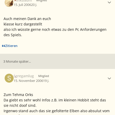
Flinkbaum
Mitglied
15. Juli 2006
20 J.
Auch meinen Dank an euch
klasse kurz dargestellt
also ich wüsste gerne noch etwas zu den Pc Anforderungen
des Spiels.
Zitieren
3 Monate später...
Ersteller-Statistik
seregamlug
Mitglied
15. November 2006
19 J.
Zum Tehma Orks
Da giebt es sehr wohl Infos z.B. im kleinen Hobbit steht das
sie nicht doof sind.
Irgenwo stand auch das sie gefolterte Elben also absulut vom