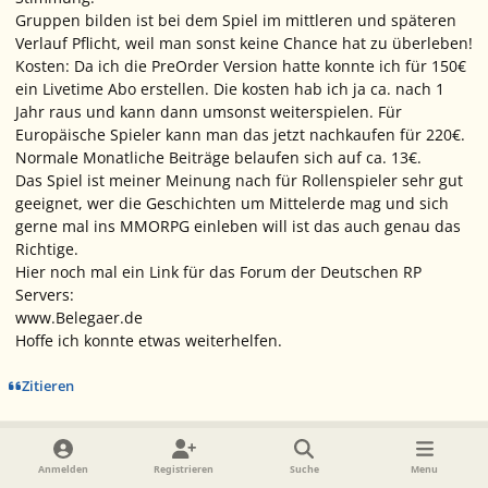
Gruppen bilden ist bei dem Spiel im mittleren und späteren
Verlauf Pflicht, weil man sonst keine Chance hat zu überleben!
Kosten: Da ich die PreOrder Version hatte konnte ich für 150€
ein Livetime Abo erstellen. Die kosten hab ich ja ca. nach 1
Jahr raus und kann dann umsonst weiterspielen. Für
Europäische Spieler kann man das jetzt nachkaufen für 220€.
Normale Monatliche Beiträge belaufen sich auf ca. 13€.
Das Spiel ist meiner Meinung nach für Rollenspieler sehr gut
geeignet, wer die Geschichten um Mittelerde mag und sich
gerne mal ins MMORPG einleben will ist das auch genau das
Richtige.
Hier noch mal ein Link für das Forum der Deutschen RP
Servers:
www.Belegaer.de
Hoffe ich konnte etwas weiterhelfen.
Zitieren
Ersteller-Statistik
Drapo
Mitglied
Anmelden
Registrieren
Suche
Menu
21. Juni 2007
19 J.