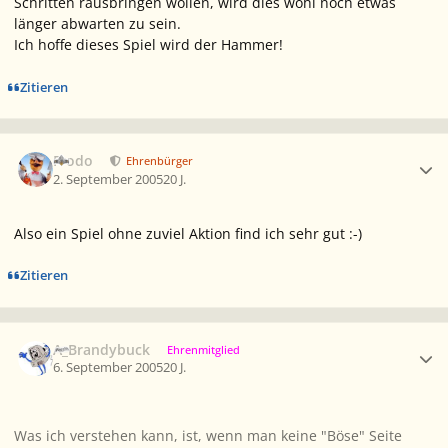
Schritten rausbringen wollen, wird dies wohl noch etwas
länger abwarten zu sein.
Ich hoffe dieses Spiel wird der Hammer!
Zitieren
Ersteller-Statistik
Frodo
Ehrenbürger
2. September 2005
20 J.
Also ein Spiel ohne zuviel Aktion find ich sehr gut :-)
Zitieren
Ersteller-Statistik
A_Brandybuck
Ehrenmitglied
6. September 2005
20 J.
Was ich verstehen kann, ist, wenn man keine "Böse" Seite