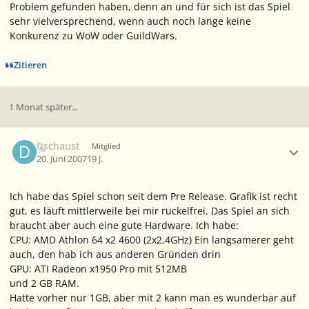
Problem gefunden haben, denn an und für sich ist das Spiel
sehr vielversprechend, wenn auch noch lange keine
Konkurenz zu WoW oder GuildWars.
Zitieren
1 Monat später...
Ersteller-Statistik
Dschaust
Mitglied
20. Juni 2007
19 J.
Ich habe das Spiel schon seit dem Pre Release. Grafik ist recht
gut, es läuft mittlerweile bei mir ruckelfrei. Das Spiel an sich
braucht aber auch eine gute Hardware. Ich habe:
CPU: AMD Athlon 64 x2 4600 (2x2,4GHz) Ein langsamerer geht
auch, den hab ich aus anderen Gründen drin
GPU: ATI Radeon x1950 Pro mit 512MB
und 2 GB RAM.
Hatte vorher nur 1GB, aber mit 2 kann man es wunderbar auf