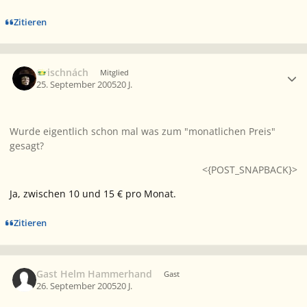
Zitieren
Ersteller-Statistik
Grischnách
Mitglied
25. September 2005
20 J.
Wurde eigentlich schon mal was zum "monatlichen Preis"
gesagt?
<{POST_SNAPBACK}>
Ja, zwischen 10 und 15 € pro Monat.
Zitieren
Gast Helm Hammerhand
Gast
26. September 2005
20 J.