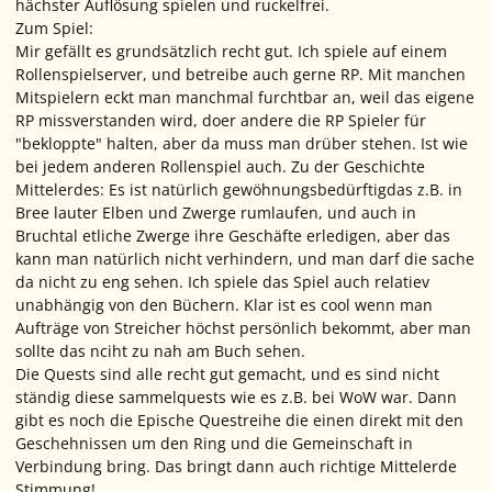
hächster Auflösung spielen und ruckelfrei.
Zum Spiel:
Mir gefällt es grundsätzlich recht gut. Ich spiele auf einem
Rollenspielserver, und betreibe auch gerne RP. Mit manchen
Mitspielern eckt man manchmal furchtbar an, weil das eigene
RP missverstanden wird, doer andere die RP Spieler für
"bekloppte" halten, aber da muss man drüber stehen. Ist wie
bei jedem anderen Rollenspiel auch. Zu der Geschichte
Mittelerdes: Es ist natürlich gewöhnungsbedürftigdas z.B. in
Bree lauter Elben und Zwerge rumlaufen, und auch in
Bruchtal etliche Zwerge ihre Geschäfte erledigen, aber das
kann man natürlich nicht verhindern, und man darf die sache
da nicht zu eng sehen. Ich spiele das Spiel auch relatiev
unabhängig von den Büchern. Klar ist es cool wenn man
Aufträge von Streicher höchst persönlich bekommt, aber man
sollte das nciht zu nah am Buch sehen.
Die Quests sind alle recht gut gemacht, und es sind nicht
ständig diese sammelquests wie es z.B. bei WoW war. Dann
gibt es noch die Epische Questreihe die einen direkt mit den
Geschehnissen um den Ring und die Gemeinschaft in
Verbindung bring. Das bringt dann auch richtige Mittelerde
Stimmung!