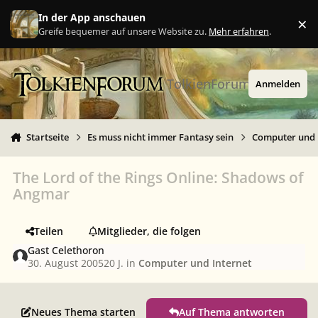
Zu Inhalt springen
In der App anschauen
×
Ig
Greife bequemer auf unsere Website zu.
Mehr erfahren
.
TolkienForum
Anmelden
Startseite
Es muss nicht immer Fantasy sein
Computer und 
The Lord of the Rings Online: Shadows of
Angmar
Teilen
Mitglieder, die folgen
Gast Celethoron
30. August 2005
20 J.
in
Computer und Internet
Neues Thema starten
Auf Thema antworten