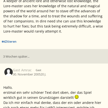
A keeper of ancient lore and otherwise lost knowledge, the
Lore-master uses her knowledge of the natural and magical
powers of the world around her to stave off the advances of
the shadow for a time, and to treat the wounds and suffering
of her companions. In dire need she can use this knowledge
to hurt her foes; but this task being extremely difficult, a wise
Lore-master would rarely attempt it.
Zitieren
3 Wochen später...
Gast Amrac
Gast
30. November 2005
20 J.
Hallo,
erstmal ein sehr schöner Text dort oben, der das Spiel
wirklich gut in seinen Grundzügen darstellt
Da ich mir einfach mal denke, dass der ein oder andere hier
sich noch etwas mehr für LotRO interessiert, möchte ich