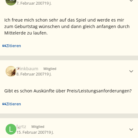
7. Februar 2007
19 J.
Ich freue mich schon sehr auf das Spiel und werde es mir
zum Geburtstag wünschen und dann gleich anfangen durch
Mittelerde zu laufen.
Zitieren
Ersteller-Statistik
Flinkbaum
Mitglied
8. Februar 2007
19 J.
Gibt es schon Auskünfte über Preis/Leistungsanforderungen?
Zitieren
Ersteller-Statistik
lurtz
Mitglied
15. Februar 2007
19 J.