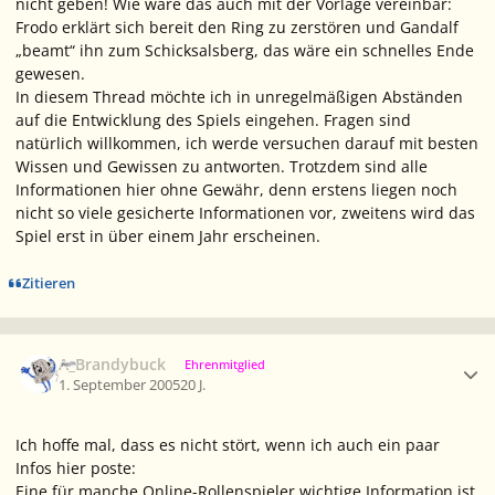
nicht geben! Wie wäre das auch mit der Vorlage vereinbar:
Frodo erklärt sich bereit den Ring zu zerstören und Gandalf
„beamt“ ihn zum Schicksalsberg, das wäre ein schnelles Ende
gewesen.
In diesem Thread möchte ich in unregelmäßigen Abständen
auf die Entwicklung des Spiels eingehen. Fragen sind
natürlich willkommen, ich werde versuchen darauf mit besten
Wissen und Gewissen zu antworten. Trotzdem sind alle
Informationen hier ohne Gewähr, denn erstens liegen noch
nicht so viele gesicherte Informationen vor, zweitens wird das
Spiel erst in über einem Jahr erscheinen.
Zitieren
Ersteller-Statistik
A_Brandybuck
Ehrenmitglied
1. September 2005
20 J.
Ich hoffe mal, dass es nicht stört, wenn ich auch ein paar
Infos hier poste:
Eine für manche Online-Rollenspieler wichtige Information ist