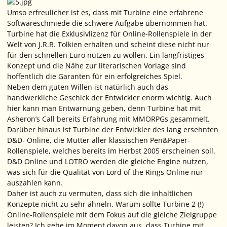
Umso erfreulicher ist es, dass mit Turbine eine erfahrene
Softwareschmiede die schwere Aufgabe übernommen hat.
Turbine hat die Exklusivlizenz für Online-Rollenspiele in der
Welt von J.R.R. Tolkien erhalten und scheint diese nicht nur
für den schnellen Euro nutzen zu wollen. Ein langfristiges
Konzept und die Nähe zur literarischen Vorlage sind
hoffentlich die Garanten für ein erfolgreiches Spiel.
Neben dem guten Willen ist natürlich auch das
handwerkliche Geschick der Entwickler enorm wichtig. Auch
hier kann man Entwarnung geben, denn Turbine hat mit
Asheron’s Call bereits Erfahrung mit MMORPGs gesammelt.
Darüber hinaus ist Turbine der Entwickler des lang ersehnten
D&D- Online, die Mutter aller klassischen Pen&Paper-
Rollenspiele, welches bereits im Herbst 2005 erscheinen soll.
D&D Online und LOTRO werden die gleiche Engine nutzen,
was sich für die Qualität von Lord of the Rings Online nur
auszahlen kann.
Daher ist auch zu vermuten, dass sich die inhaltlichen
Konzepte nicht zu sehr ähneln. Warum sollte Turbine 2 (!)
Online-Rollenspiele mit dem Fokus auf die gleiche Zielgruppe
leisten? Ich gehe im Moment davon aus, dass Turbine mit