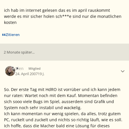
ich hab im internet gelesen das es im april rauskommt
werde es mir sicher holen sch***e sind nur die monatlichen
kosten
Zitieren
2 Monate später...
Ersteller-Statistik
Elen
Mitglied
24. April 2007
19 J.
So. Der erste Tag mit HdRO ist vorrüber und ich kann jedem
nur raten: Wartet noch mit dem Kauf. Momentan befinden
sich sooo viele Bugs im Spiel, ausserdem sind Grafik und
System noch sehr instabil und wackelig.
Ich kann momentan nur wenig spielen, da alles, trotz gutem
PC, ruckelt und zuckelt und nichts so richtig läuft, wie es soll.
Ich hoffe, dass die Macher bald eine Lösung für dieses