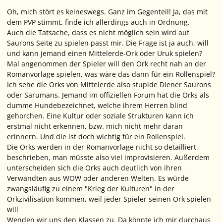
Oh, mich stört es keineswegs. Ganz im Gegenteil! Ja, das mit
dem PVP stimmt, finde ich allerdings auch in Ordnung.
Auch die Tatsache, dass es nicht möglich sein wird auf
Saurons Seite zu spielen passt mir. Die Frage ist ja auch, will
und kann jemand einen Mittelerde-Ork oder Uruk spielen?
Mal angenommen der Spieler will den Ork recht nah an der
Romanvorlage spielen, was wäre das dann für ein Rollenspiel?
Ich sehe die Orks von Mittelerde also stupide Diener Saurons
oder Sarumans. Jemand im offiziellen Forum hat die Orks als
dumme Hundebezeichnet, welche ihrem Herren blind
gehorchen. Eine Kultur oder soziale Strukturen kann ich
erstmal nicht erkennen, bzw. mich nicht mehr daran
erinnern. Und die ist doch wichtig für ein Rollenspiel.
Die Orks werden in der Romanvorlage nicht so detailliert
beschrieben, man müsste also viel improvisieren. Außerdem
unterscheiden sich die Orks auch deutlich von ihren
Verwandten aus WOW oder anderen Welten. Es würde
zwangsläufig zu einem "Krieg der Kulturen" in der
Orkzivilisation kommen, weil jeder Spieler seinen Ork spielen
will
Wenden wir uns den Klassen zu. Da könnte ich mir durchaus