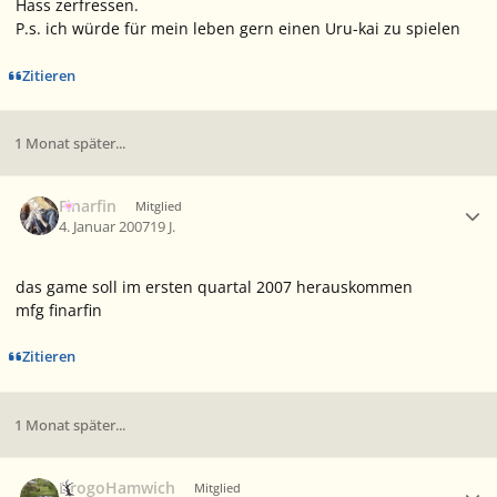
Hass zerfressen.
P.s. ich würde für mein leben gern einen Uru-kai zu spielen
Zitieren
1 Monat später...
Ersteller-Statistik
Finarfin
Mitglied
4. Januar 2007
19 J.
das game soll im ersten quartal 2007 herauskommen
mfg finarfin
Zitieren
1 Monat später...
Ersteller-Statistik
DrogoHamwich
Mitglied