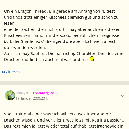
Oh ein Eragon Thread. Bin gerade am Anfang von "Eldest"
und finds trotz einiger Klischees ziemlich gut und schön zu
lesen.
eine der Sachen, die mich stört - mag aber auch eins dieser
Klischees sein - sind nur die soooo bedrohlichen Ereignisse
(z.B. der Shade usw.) die irgendwie aber doch viel zu leicht
überwunden werden.
Aber ich mag Saphira. Die hat richtig Charakter. Die Idee einer
Drachenfrau find ich auch mal was anderes
Zitieren
Ersteller-Statistik
Eowyn
Ehrenmitglied
19. Januar 2006
20 J.
Spoilt mir mal einer was? Ich will jetzt was über andere
Drachen wissen, und vor allem, was jetzt mit Katrina passiert.
Das regt mich ja jetzt wieder total auf (hab jetzt irgendwie ein