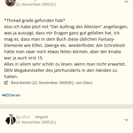
22. November 2005
20 J.
*Thread grade gefunden hab*
Also ich habe jetzt mit "Der Auftrag des Ältesten" angefangen,
was ja aussagt, dass mir Eragon ganz gut gefallen hat. Ich
mag es, dass man in dem Buch diese üblichen Fantasy-
Elemente wie Elfen, Zwerge etc. wiederfindet. Am Schreibstil
hätte man zwar noch etwas feilen können, aber der Knabe
war ja auch erst 15.
Alles in allem sehr schön zu lesen, wenn man nicht erwartet,
DEN Megabestseller des Jahrhunderts in den Händen zu
halten.
Bearbeitet (
22. November 2005
20 J.
von Elen)
Zitieren
Ersteller-Statistik
farafox
Mitglied
23. November 2005
20 J.