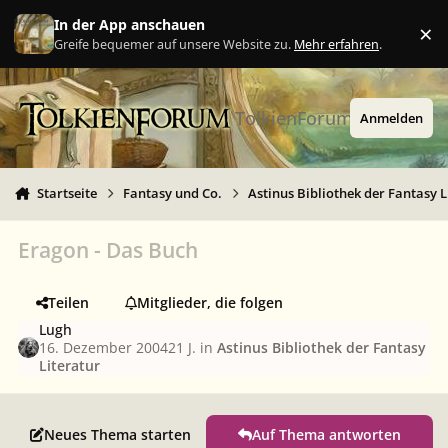
Zu Inhalt springen
In der App anschauen
×
Ig
Greife bequemer auf unsere Website zu.
Mehr erfahren
.
TolkienForum
Anmelden
Startseite
Fantasy und Co.
Astinus Bibliothek der Fantasy L
Eragon - Das Buch
Teilen
Mitglieder, die folgen
Lugh
16. Dezember 2004
21 J.
in
Astinus Bibliothek der Fantasy
Literatur
Neues Thema starten
Auf Thema antworten