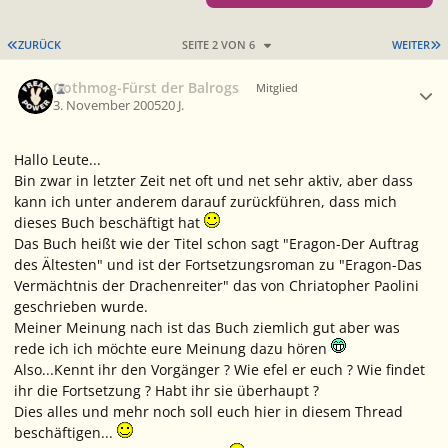
ERSTE SEITE
L
ZURÜCK
SEITE 2 VON 6
WEITER
Ersteller-Statistik
Gothmog-Fürst der Balrogs
Mitglied
3. November 2005
20 J.
Hallo Leute...
Bin zwar in letzter Zeit net oft und net sehr aktiv, aber dass
kann ich unter anderem darauf zurückführen, dass mich
dieses Buch beschäftigt hat
Das Buch heißt wie der Titel schon sagt "Eragon-Der Auftrag
des Ältesten" und ist der Fortsetzungsroman zu "Eragon-Das
Vermächtnis der Drachenreiter" das von Chriatopher Paolini
geschrieben wurde.
Meiner Meinung nach ist das Buch ziemlich gut aber was
rede ich ich möchte eure Meinung dazu hören
Also...Kennt ihr den Vorgänger ? Wie efel er euch ? Wie findet
ihr die Fortsetzung ? Habt ihr sie überhaupt ?
Dies alles und mehr noch soll euch hier in diesem Thread
beschäftigen...