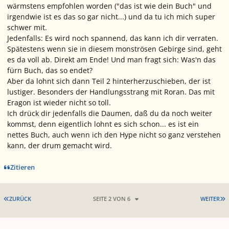
wärmstens empfohlen worden ("das ist wie dein Buch" und
irgendwie ist es das so gar nicht...) und da tu ich mich super
schwer mit.
Jedenfalls: Es wird noch spannend, das kann ich dir verraten.
Spätestens wenn sie in diesem monströsen Gebirge sind, geht
es da voll ab. Direkt am Ende! Und man fragt sich: Was'n das
fürn Buch, das so endet?
Aber da lohnt sich dann Teil 2 hinterherzuschieben, der ist
lustiger. Besonders der Handlungsstrang mit Roran. Das mit
Eragon ist wieder nicht so toll.
Ich drück dir jedenfalls die Daumen, daß du da noch weiter
kommst, denn eigentlich lohnt es sich schon... es ist ein
nettes Buch, auch wenn ich den Hype nicht so ganz verstehen
kann, der drum gemacht wird.
Zitieren
ERSTE SEITE
L
ZURÜCK
SEITE 2 VON 6
WEITER