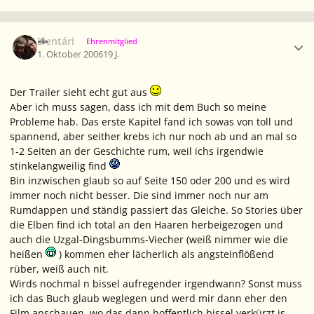
Ersteller-Statistik
Elentári
Ehrenmitglied
1. Oktober 2006
19 J.
Der Trailer sieht echt gut aus
Aber ich muss sagen, dass ich mit dem Buch so meine
Probleme hab. Das erste Kapitel fand ich sowas von toll und
spannend, aber seither krebs ich nur noch ab und an mal so
1-2 Seiten an der Geschichte rum, weil ichs irgendwie
stinkelangweilig find
Bin inzwischen glaub so auf Seite 150 oder 200 und es wird
immer noch nicht besser. Die sind immer noch nur am
Rumdappen und ständig passiert das Gleiche. So Stories über
die Elben find ich total an den Haaren herbeigezogen und
auch die Uzgal-Dingsbumms-Viecher (weiß nimmer wie die
heißen
) kommen eher lächerlich als angsteinflößend
rüber, weiß auch nit.
Wirds nochmal n bissel aufregender irgendwann? Sonst muss
ich das Buch glaub weglegen und werd mir dann eher den
Film anschauen, wo das dann hoffentlich bissel verkürzt is...