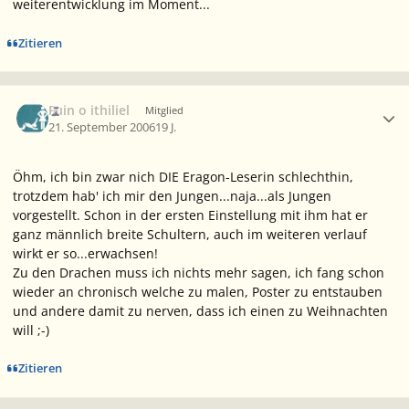
weiterentwicklung im Moment...
Zitieren
Ersteller-Statistik
Fuin o ithiliel
Mitglied
21. September 2006
19 J.
Öhm, ich bin zwar nich DIE Eragon-Leserin schlechthin,
trotzdem hab' ich mir den Jungen...naja...als
Jungen
vorgestellt. Schon in der ersten Einstellung mit ihm hat er
ganz männlich breite Schultern, auch im weiteren verlauf
wirkt er so...erwachsen!
Zu den Drachen muss ich nichts mehr sagen, ich fang schon
wieder an chronisch welche zu malen, Poster zu entstauben
und andere damit zu nerven, dass ich einen zu Weihnachten
will ;-)
Zitieren