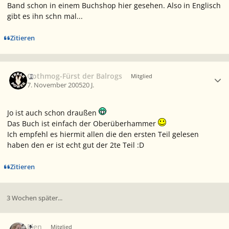
Band schon in einem Buchshop hier gesehen. Also in Englisch
gibt es ihn schn mal...
Zitieren
Ersteller-Statistik
Gothmog-Fürst der Balrogs
Mitglied
7. November 2005
20 J.
Jo ist auch schon draußen
Das Buch ist einfach der Oberüberhammer
Ich empfehl es hiermit allen die den ersten Teil gelesen
haben den er ist echt gut der 2te Teil :D
Zitieren
3 Wochen später...
Ersteller-Statistik
Elen
Mitglied