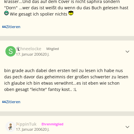
krasser...Und das auf dem Cover is nicht saphira sondern
"Dorn" ...wer das ist weißt du wenn du das Buch gelesen hast
Wie gesagt ich spolier nichts
Zitieren
Ersteller-Statistik
Schneelocke
Mitglied
17. Januar 2006
20 J.
bin grade auch dabei den ersten teil zu lesen ich habe nus
das pech davor das geheimnis der großen schwerter zu lesen
ich glaube ich bin etwas verwöhnt...es ist eben wie schon
oben gesagt "leichte" fantsy kost.. :L
Zitieren
Ersteller-Statistik
PippinTuk
Ehrenmitglied
17. Januar 2006
20 J.