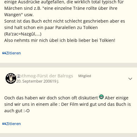
einige Ausdrücke aufgefallen, die wirklich total typisch für
Märchen sind z.B. "eine einzelne Träne rollte über ihre
Wangen" usw.
Sonst ist das Buch echt nicht schlecht geschrieben aber es
sind halt schon ein paar Paralellen zu Tolkien
(Ra'zac=Nazgûl,...)
Also nehmts mir nich übel ich bleib lieber bei Tolkien!
Zitieren
Ersteller-Statistik
Gothmog-Fürst der Balrogs
Mitglied
20. September 2006
19 J.
Ooch das haben wir doch schon oft diskutiert
Aber einige
sind wir uns in einem alle : Der Film wird gut und das Buch is
auch gut :-O
Zitieren