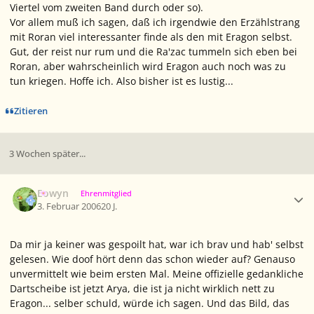
Viertel vom zweiten Band durch oder so).
Vor allem muß ich sagen, daß ich irgendwie den Erzählstrang
mit Roran viel interessanter finde als den mit Eragon selbst.
Gut, der reist nur rum und die Ra'zac tummeln sich eben bei
Roran, aber wahrscheinlich wird Eragon auch noch was zu
tun kriegen. Hoffe ich. Also bisher ist es lustig...
Zitieren
3 Wochen später...
Ersteller-Statistik
Eowyn
Ehrenmitglied
3. Februar 2006
20 J.
Da mir ja keiner was gespoilt hat, war ich brav und hab' selbst
gelesen. Wie doof hört denn das schon wieder auf? Genauso
unvermittelt wie beim ersten Mal. Meine offizielle gedankliche
Dartscheibe ist jetzt Arya, die ist ja nicht wirklich nett zu
Eragon... selber schuld, würde ich sagen. Und das Bild, das