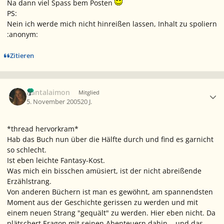
Na dann viel Spass bem Posten
PS:
Nein ich werde mich nicht hinreißen lassen, Inhalt zu spoliern
:anonym:
Zitieren
Ersteller-Statistik
Pantalaimon
Mitglied
5. November 2005
20 J.
*thread hervorkram*
Hab das Buch nun über die Hälfte durch und find es garnicht
so schlecht.
Ist eben leichte Fantasy-Kost.
Was mich ein bisschen amüsiert, ist der nicht abreißende
Erzählstrang.
Von anderen Büchern ist man es gewöhnt, am spannendsten
Moment aus der Geschichte gerissen zu werden und mit
einem neuen Strang "gequält" zu werden. Hier eben nicht. Da
plätschert Eragon mit seinen Abenteuern dahin... und das