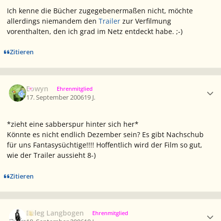
Ich kenne die Bücher zugegebenermaßen nicht, möchte
allerdings niemandem den
Trailer
zur Verfilmung
vorenthalten, den ich grad im Netz entdeckt habe. ;-)
Zitieren
Ersteller-Statistik
Eowyn
Ehrenmitglied
17. September 2006
19 J.
*zieht eine sabberspur hinter sich her*
Könnte es nicht endlich Dezember sein? Es gibt Nachschub
für uns Fantasysüchtige!!!! Hoffentlich wird der Film so gut,
wie der Trailer aussieht 8-)
Zitieren
Ersteller-Statistik
Beleg Langbogen
Ehrenmitglied