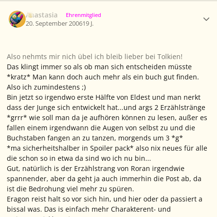
Ersteller-Statistik
Anastasia
Ehrenmitglied
20. September 2006
19 J.
Also nehmts mir nich übel ich bleib lieber bei Tolkien!
Das klingt immer so als ob man sich entscheiden müsste
*kratz* Man kann doch auch mehr als ein buch gut finden.
Also ich zumindestens ;)
Bin jetzt so irgendwo erste Hälfte von Eldest und man nerkt
dass der Junge sich entwickelt hat...und args 2 Erzählstränge
*grrr* wie soll man da je aufhören können zu lesen, außer es
fallen einem irgendwann die Augen von selbst zu und die
Buchstaben fangen an zu tanzen, morgends um 3 *g*
*ma sicherheitshalber in Spoiler pack* also nix neues für alle
die schon so in etwa da sind wo ich nu bin...
Gut, natürlich is der Erzählstrang von Roran irgendwie
spannender, aber da geht ja auch immerhin die Post ab, da
ist die Bedrohung viel mehr zu spüren.
Eragon reist halt so vor sich hin, und hier oder da passiert a
bissal was. Das is einfach mehr Charakterent- und