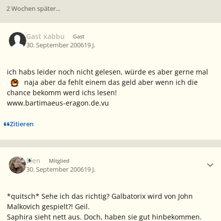
2 Wochen später...
Gast xabbu
Gast
30. September 2006
19 J.
ich habs leider noch nicht gelesen, würde es aber gerne mal
naja aber da fehlt einem das geld aber wenn ich die
chance bekomm werd ichs lesen!
www.bartimaeus-eragon.de.vu
Zitieren
Ersteller-Statistik
Elen
Mitglied
30. September 2006
19 J.
*quitsch* Sehe ich das richtig? Galbatorix wird von John
Malkovich gespielt?! Geil.
Saphira sieht nett aus. Doch, haben sie gut hinbekommen.