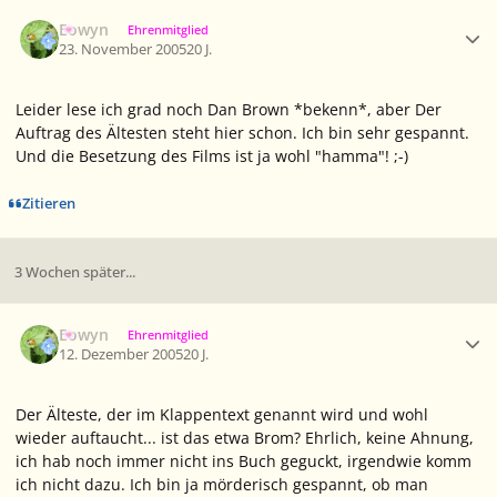
Ersteller-Statistik
Eowyn
Ehrenmitglied
23. November 2005
20 J.
Leider lese ich grad noch Dan Brown *bekenn*, aber Der
Auftrag des Ältesten steht hier schon. Ich bin sehr gespannt.
Und die Besetzung des Films ist ja wohl "hamma"! ;-)
Zitieren
3 Wochen später...
Ersteller-Statistik
Eowyn
Ehrenmitglied
12. Dezember 2005
20 J.
Der Älteste, der im Klappentext genannt wird und wohl
wieder auftaucht... ist das etwa Brom? Ehrlich, keine Ahnung,
ich hab noch immer nicht ins Buch geguckt, irgendwie komm
ich nicht dazu. Ich bin ja mörderisch gespannt, ob man