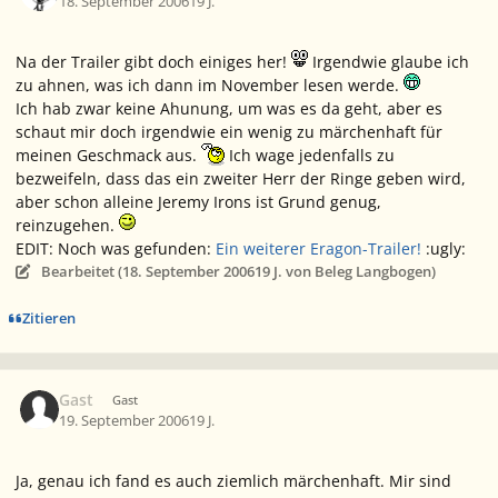
18. September 2006
19 J.
Na der Trailer gibt doch einiges her!
Irgendwie glaube ich
zu ahnen, was ich dann im November lesen werde.
Ich hab zwar keine Ahunung, um was es da geht, aber es
schaut mir doch irgendwie ein wenig zu märchenhaft für
meinen Geschmack aus.
Ich wage jedenfalls zu
bezweifeln, dass das ein zweiter Herr der Ringe geben wird,
aber schon alleine Jeremy Irons ist Grund genug,
reinzugehen.
EDIT: Noch was gefunden:
Ein weiterer Eragon-Trailer!
:ugly:
Bearbeitet (
18. September 2006
19 J.
von Beleg Langbogen)
Zitieren
Gast
Gast
19. September 2006
19 J.
Ja, genau ich fand es auch ziemlich märchenhaft. Mir sind