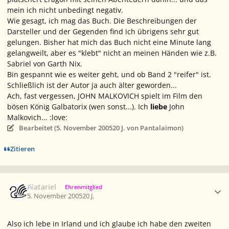
mein ich nicht unbedingt negativ.
Wie gesagt, ich mag das Buch. Die Beschreibungen der
Darsteller und der Gegenden find ich übrigens sehr gut
gelungen. Bisher hat mich das Buch nicht eine Minute lang
gelangweilt, aber es "klebt" nicht an meinen Händen wie z.B.
Sabriel von Garth Nix.
Bin gespannt wie es weiter geht, und ob Band 2 "reifer" ist.
Schließlich ist der Autor ja auch älter geworden...
Ach, fast vergessen, JOHN MALKOVICH spielt im Film den
bösen König Galbatorix (wen sonst...). Ich
liebe
John
Malkovich... :love:
Bearbeitet (
5. November 2005
20 J.
von Pantalaimon)
Zitieren
Ersteller-Statistik
Alatariel
Ehrenmitglied
5. November 2005
20 J.
Also ich lebe in Irland und ich glaube ich habe den zweiten