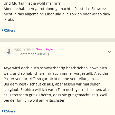
Und Murtagh ist ja wohl mal hrrr....
Aber sie haben Arya rotblond gemacht... Passt das Schwarz
nicht in das allgemeine ElbenBild a la Tolkien oder wieso das?
:kratz:
Zitieren
Ersteller-Statistik
PippinTuk
Ehrenmitglied
30. September 2006
19 J.
Arya wird doch auch schwarzhaarig beschrieben, soweit ich
weiß und so hab ich sie mir auch immer vorgestellt. Also das
Poster von ihr trifft so gar nicht meine Vorstellungen.....
Bei dem Rest - schaut ok aus, aber lassen wir mal sehen.
Ich glaub Saphira will ich vorm Film noch gar nich sehen, aber
es is trotzdem gut zu hören, dass sie gut gemacht ist ;). Weil
bei der bin ich wohl am kritischsten.
Zitieren