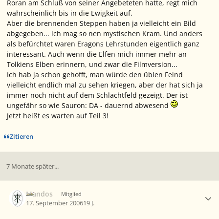
Roran am Schluß von seiner Angebeteten hatte, regt mich
wahrscheinlich bis in die Ewigkeit auf.
Aber die brennenden Steppen haben ja vielleicht ein Bild
abgegeben... ich mag so nen mystischen Kram. Und anders
als befürchtet waren Eragons Lehrstunden eigentlich ganz
interessant. Auch wenn die Elfen mich immer mehr an
Tolkiens Elben erinnern, und zwar die Filmversion...
Ich hab ja schon gehofft, man würde den üblen Feind
vielleicht endlich mal zu sehen kriegen, aber der hat sich ja
immer noch nicht auf dem Schlachtfeld gezeigt. Der ist
ungefähr so wie Sauron: DA - dauernd abwesend
Jetzt heißt es warten auf Teil 3!
Zitieren
7 Monate später...
Ersteller-Statistik
Mandos
Mitglied
17. September 2006
19 J.