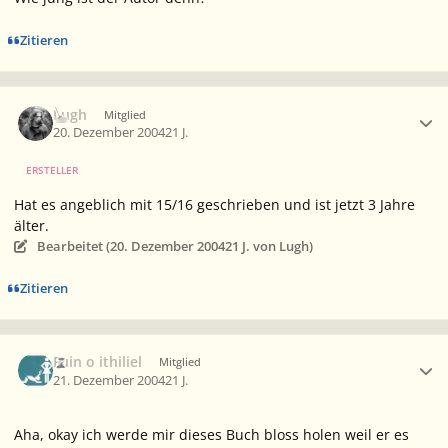
Zitieren
Ersteller-Statistik
Lugh
Mitglied
20. Dezember 2004
21 J.
ERSTELLER
Hat es angeblich mit 15/16 geschrieben und ist jetzt 3 Jahre
älter.
Bearbeitet (
20. Dezember 2004
21 J.
von Lugh)
Zitieren
Ersteller-Statistik
Fuin o ithiliel
Mitglied
21. Dezember 2004
21 J.
Aha, okay ich werde mir dieses Buch bloss holen weil er es