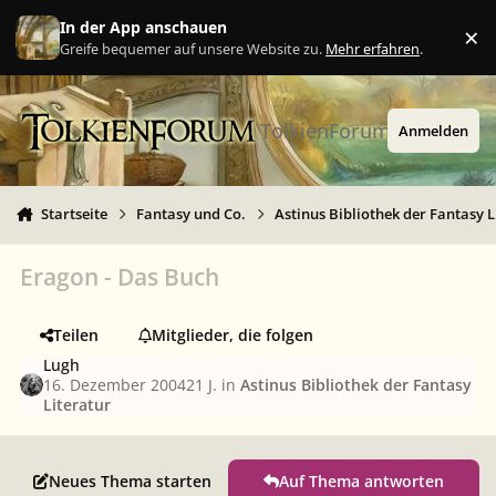
Zu Inhalt springen
In der App anschauen
×
Ig
Greife bequemer auf unsere Website zu.
Mehr erfahren
.
TolkienForum
Anmelden
Startseite
Fantasy und Co.
Astinus Bibliothek der Fantasy L
Eragon - Das Buch
Teilen
Mitglieder, die folgen
Lugh
16. Dezember 2004
21 J.
in
Astinus Bibliothek der Fantasy
Literatur
Neues Thema starten
Auf Thema antworten