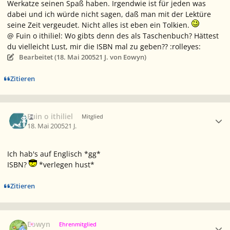
Werkatze seinen Spaß haben. Irgendwie ist für jeden was
dabei und ich würde nicht sagen, daß man mit der Lektüre
seine Zeit vergeudet. Nicht alles ist eben ein Tolkien.
@ Fuin o ithiliel: Wo gibts denn des als Taschenbuch? Hättest
du vielleicht Lust, mir die ISBN mal zu geben?? :rolleyes:
Bearbeitet (
18. Mai 2005
21 J.
von Eowyn)
Zitieren
Ersteller-Statistik
Fuin o ithiliel
Mitglied
18. Mai 2005
21 J.
Ich hab's auf Englisch *gg*
ISBN?
*verlegen hust*
Zitieren
Ersteller-Statistik
Eowyn
Ehrenmitglied