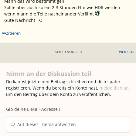
Mann das wird bestimmt geil
Sollte aber auch so ein 2-3 Stunden Flm wie HDR werden
wenn mann die Teile nacheinander Verfilmt
Gute Nachricht :-O
Zitieren
L
SEITE 1 VON 6
WEITER
Nimm an der Diskussion teil
Du kannst jetzt einen Beitrag schreiben und dich später
registrieren. Wenn du bereits ein Konto hast,
melde dich an
,
um den Beitrag über dein Konto zu veröffentlichen.
Auf dieses Thema antworten