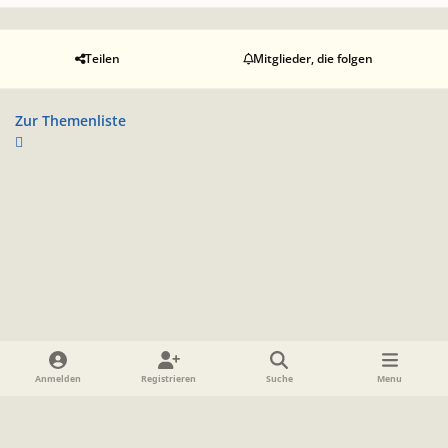
Teilen
Mitglieder, die folgen
Zur Themenliste
Heller Modus
Dunkler Modus
Systemeinstellung
Anmelden
Registrieren
Suche
Menu
Sprache
Datenschutzerklärung
Cookies
Impressum
www.TolkienForum.de
Powered by
Invision Community