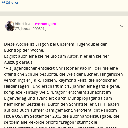
Zitieren
Ersteller-Statistik
Mortica
Ehrenmitglied
27. Januar 2005
21 J.
Diese Woche ist Eragon bei unserem Hugendubel der
Buchtipp der Woche.
Es gibt auch eine kleine Bio zum Autor, hier ein kleiner
Auszug daraus:
"Als Jugendlicher entdeckt Christopher Paolini, der nie eine
öffentliche Schule besuchte, die Welt der Bücher. Hingerissen
verschlingt er J.R.R. Tolkien, Raymond Feist, die nordischen
Heldensagen - und erschafft mit 15 Jahren eine ganz eigene,
komplexe Fantasy-Welt. "Eragon" erscheint zunächst im
Eigenverlag und avanciert durch Mundpropaganda zum
heimlichen Bestseller. Durch den Schriftsteller Carl Hiaasen
auf das Buch aufmerksam gemacht, veröffentlicht Random
Houe USA im September 2003 die Buchhandelsausgabe, die
seitdem alle Rekorde bricht! "Eragon" stürmt die