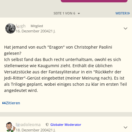
L
SEITE 1 VON 6
WEITER
Ersteller-Statistik
Lugh
Mitglied
16. Dezember 2004
21 J.
Hat jemand von euch "Eragon" von Christopher Paolini
gelesen?
Ich selbst fand das Buch recht unterhaltsam, owohl es sich
stellenweise wie Kaugummi zieht. Enthält die üblichen
Versatzstücke aus der Fantasyliteratur in ein "Rückkehr der
Jedi-Ritter"-Gerüst eingebettet (meiner Meinung nach). Es ist
als Trilogie geplant, wobei einiges schon zu klar im ersten Teil
angedeutet wird.
Zitieren
Ersteller-Statistik
beadoleoma
Globaler Moderator
18. Dezember 2004
21 J.