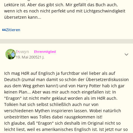
Lektüre ist. Aber das gibt sich. Mir gefällt das Buch auch,
wenn ich es noch nicht perfekt und mit Lichtgeschwindigkeit
übersetzen kann...
Zitieren
Ersteller-Statistik
Eowyn
Ehrenmitglied
19. Mai 2005
21 J.
Ich mag HdR auf Englisch ja furchtbar viel lieber als auf
Deutsch (zumal man damit so schön der Übersetzerdiskussion
aus dem Weg gehen kann!) und von Harry Potter hab ich gar
keinen Plan... Aber was mir auch noch eingefallen ist: In
"Eragon" ist nicht mehr geklaut worden als im HdR auch.
Tolkien hat sich selbst schließlich auch nur von
verschiedenen Mythen inspirieren lassen. Wobei natürlich
unbestritten was Tolles dabei rausgekommen ist!
Ich glaube, daß "Eragon" sich deshalb im Original nicht so
leicht liest, weil es amerikanisches Englisch ist. Ist jetzt nur so