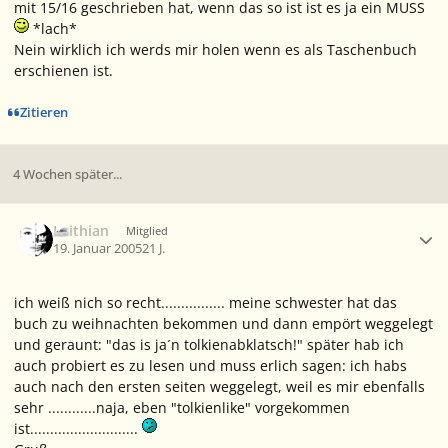
mit 15/16 geschrieben hat, wenn das so ist ist es ja ein MUSS
*lach*
Nein wirklich ich werds mir holen wenn es als Taschenbuch
erschienen ist.
Zitieren
4 Wochen später...
Ersteller-Statistik
Leithian
Mitglied
19. Januar 2005
21 J.
ich weiß nich so recht................ meine schwester hat das
buch zu weihnachten bekommen und dann empört weggelegt
und geraunt: "das is ja´n tolkienabklatsch!" später hab ich
auch probiert es zu lesen und muss erlich sagen: ich habs
auch nach den ersten seiten weggelegt, weil es mir ebenfalls
sehr ............naja, eben "tolkienlike" vorgekommen
ist...........................