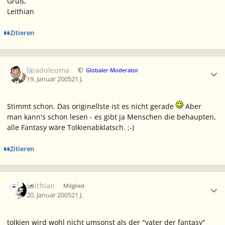
Gruß,
Leithian
Zitieren
Ersteller-Statistik
beadoleoma
Globaler Moderator
19. Januar 2005
21 J.
Stimmt schon. Das originellste ist es nicht gerade
Aber
man kann's schon lesen - es gibt ja Menschen die behaupten,
alle Fantasy wäre Tolkienabklatsch. ;-)
Zitieren
Ersteller-Statistik
Leithian
Mitglied
20. Januar 2005
21 J.
tolkien wird wohl nicht umsonst als der "vater der fantasy"