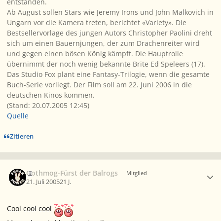
entstanden.
Ab August sollen Stars wie Jeremy Irons und John Malkovich in
Ungarn vor die Kamera treten, berichtet «Variety». Die
Bestsellervorlage des jungen Autors Christopher Paolini dreht
sich um einen Bauernjungen, der zum Drachenreiter wird
und gegen einen bösen König kämpft. Die Hauptrolle
übernimmt der noch wenig bekannte Brite Ed Speleers (17).
Das Studio Fox plant eine Fantasy-Trilogie, wenn die gesamte
Buch-Serie vorliegt. Der Film soll am 22. Juni 2006 in die
deutschen Kinos kommen.
(Stand: 20.07.2005 12:45)
Quelle
Zitieren
Ersteller-Statistik
Gothmog-Fürst der Balrogs
Mitglied
21. Juli 2005
21 J.
Cool cool cool