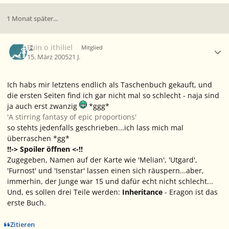
1 Monat später...
Ersteller-Statistik
Fuin o ithiliel
Mitglied
15. März 2005
21 J.
Ich habs mir letztens endlich als Taschenbuch gekauft, und
die ersten Seiten find ich gar nicht mal so schlecht - naja sind
ja auch erst zwanzig
*ggg*
'A stirring fantasy of epic proportions'
so stehts jedenfalls geschrieben...ich lass mich mal
überraschen *gg*
!!-> Spoiler öffnen <-!!
Zugegeben, Namen auf der Karte wie 'Melian', 'Utgard',
'Furnost' und 'Isenstar' lassen einen sich räuspern...aber,
immerhin, der Junge war 15 und dafür echt nicht schlecht...
Und, es sollen drei Teile werden:
Inheritance
- Eragon ist das
erste Buch.
Zitieren