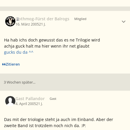
Ersteller-Statistik
Gothmog-Fürst der Balrogs
Mitglied
16. März 2005
21 J.
Ha hab ichs doch gewusst das es ne Trilogie wird
achja guck halt ma hier wenn ihr net glaubt
gucks du da ^^
Zitieren
3 Wochen später...
Gast Pallandor
Gast
4. April 2005
21 J.
Das mit der triologie steht ja auch im Einband. Aber der
zweite Band ist trotzdem noch nich da. :P: