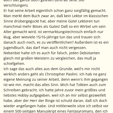
verschlungen).
Er hat seine Arbeit eigentlich schon ganz sorgfältig gemacht.
Man merkt dem Buch zwar an, daß kein Lektor im klassischen
Sinne drübergeguckt hat, aber meine Güte! Lektoren tun
manchmal mehr Böses als Gutes! Daß so ein Wirbel um sein
Alter gemacht wird, ist vermarktungstechnisch einfach nur
klug, aber wieviele 15/16-jährige tun das und trauen sich
danach auch noch, es zu veröffentlichen? Außerdem ist es ein
Jugendbuch, das darf man auch nicht vergessen.
Nebenbei halte ich es auch für falsch, jeden Debütanten
gleich mit großen Meistern zu vergleichen, das muß ja
schiefgehen.
Ich sage das auch alles aus dem Grunde, weil's mir nicht
wirklich anders geht als Christopher Paolini. Ich hab ne ganz
eigene Meinung zu seiner Arbeit, denn wenn's ihm gegangen
ist wie mir, macht das alles Sinn. Mich hat Tolkien auch zum
Schreiben gebracht, ich hatte Jahre zuvor mein größtes und
liebstes Hobby aufgegeben, weil ich an mir selbst gezweifelt
habe, aber der Herr der Ringe ist schuld daran, daß ich doch
wieder angefangen habe. Und mittlerweile sitze ich selbst vor
einem 500-seitigen Manuskript eines Fantasyromans, den ich