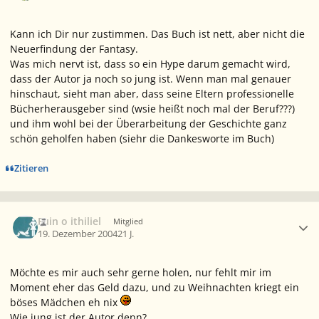
Kann ich Dir nur zustimmen. Das Buch ist nett, aber nicht die
Neuerfindung der Fantasy.
Was mich nervt ist, dass so ein Hype darum gemacht wird,
dass der Autor ja noch so jung ist. Wenn man mal genauer
hinschaut, sieht man aber, dass seine Eltern professionelle
Bücherherausgeber sind (wsie heißt noch mal der Beruf???)
und ihm wohl bei der Überarbeitung der Geschichte ganz
schön geholfen haben (siehr die Dankesworte im Buch)
Zitieren
Ersteller-Statistik
Fuin o ithiliel
Mitglied
19. Dezember 2004
21 J.
Möchte es mir auch sehr gerne holen, nur fehlt mir im
Moment eher das Geld dazu, und zu Weihnachten kriegt ein
böses Mädchen eh nix
Wie jung ist der Autor denn?