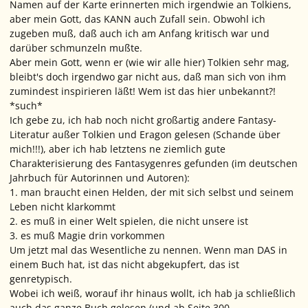
Namen auf der Karte erinnerten mich irgendwie an Tolkiens,
aber mein Gott, das KANN auch Zufall sein. Obwohl ich
zugeben muß, daß auch ich am Anfang kritisch war und
darüber schmunzeln mußte.
Aber mein Gott, wenn er (wie wir alle hier) Tolkien sehr mag,
bleibt's doch irgendwo gar nicht aus, daß man sich von ihm
zumindest inspirieren läßt! Wem ist das hier unbekannt?!
*such*
Ich gebe zu, ich hab noch nicht großartig andere Fantasy-
Literatur außer Tolkien und Eragon gelesen (Schande über
mich!!!), aber ich hab letztens ne ziemlich gute
Charakterisierung des Fantasygenres gefunden (im deutschen
Jahrbuch für Autorinnen und Autoren):
1. man braucht einen Helden, der mit sich selbst und seinem
Leben nicht klarkommt
2. es muß in einer Welt spielen, die nicht unsere ist
3. es muß Magie drin vorkommen
Um jetzt mal das Wesentliche zu nennen. Wenn man DAS in
einem Buch hat, ist das nicht abgekupfert, das ist
genretypisch.
Wobei ich weiß, worauf ihr hinaus wollt, ich hab ja schließlich
auch das ganze Buch gelesen (und ab Seite 300