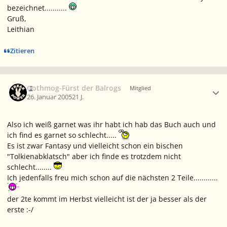
bezeichnet...........
Gruß,
Leithian
Zitieren
Ersteller-Statistik
Gothmog-Fürst der Balrogs
Mitglied
26. Januar 2005
21 J.
Also ich weiß garnet was ihr habt ich hab das Buch auch und
ich find es garnet so schlecht.....
Es ist zwar Fantasy und vielleicht schon ein bischen
"Tolkienabklatsch" aber ich finde es trotzdem nicht
schlecht........
Ich jedenfalls freu mich schon auf die nächsten 2 Teile............
der 2te kommt im Herbst vielleicht ist der ja besser als der
erste :-/