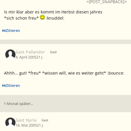
<{POST_SNAPBACK}>
Is mir klar aber es kommt im Herbst diesen Jahres
*sich schon freu*
:knuddel:
Zitieren
Gast Pallandor
Gast
8. April 2005
21 J.
Ahhh... gut! *freu* *wissen will, wie es weiter geht* :bounce:
Zitieren
1 Monat später...
Gast Nyria
Gast
16. Mai 2005
21 J.