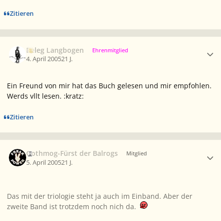
Zitieren
Ersteller-Statistik
Beleg Langbogen
Ehrenmitglied
4. April 2005
21 J.
Ein Freund von mir hat das Buch gelesen und mir empfohlen.
Werds vllt lesen. :kratz:
Zitieren
Ersteller-Statistik
Gothmog-Fürst der Balrogs
Mitglied
5. April 2005
21 J.
Das mit der triologie steht ja auch im Einband. Aber der
zweite Band ist trotzdem noch nich da.