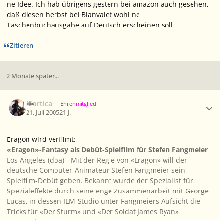
ne Idee. Ich hab übrigens gestern bei amazon auch gesehen,
daß diesen herbst bei Blanvalet wohl ne
Taschenbuchausgabe auf Deutsch erscheinen soll.
Zitieren
2 Monate später...
Ersteller-Statistik
Mortica
Ehrenmitglied
21. Juli 2005
21 J.
Eragon wird verfilmt:
«Eragon»-Fantasy als Debüt-Spielfilm für Stefen Fangmeier
Los Angeles (dpa) - Mit der Regie von «Eragon» will der
deutsche Computer-Animateur Stefen Fangmeier sein
Spielfilm-Debüt geben. Bekannt wurde der Spezialist für
Spezialeffekte durch seine enge Zusammenarbeit mit George
Lucas, in dessen ILM-Studio unter Fangmeiers Aufsicht die
Tricks für «Der Sturm» und «Der Soldat James Ryan»