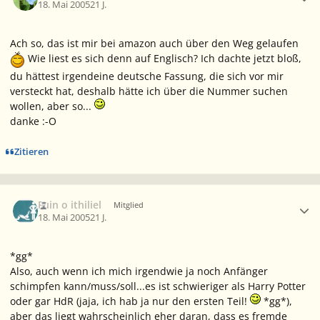
18. Mai 2005
21 J.
Ach so, das ist mir bei amazon auch über den Weg gelaufen
Wie liest es sich denn auf Englisch? Ich dachte jetzt bloß,
du hättest irgendeine deutsche Fassung, die sich vor mir
versteckt hat, deshalb hätte ich über die Nummer suchen
wollen, aber so...
danke :-O
Zitieren
Ersteller-Statistik
Fuin o ithiliel
Mitglied
18. Mai 2005
21 J.
*gg*
Also, auch wenn ich mich irgendwie ja noch Anfänger
schimpfen kann/muss/soll...es ist schwieriger als Harry Potter
oder gar HdR (jaja, ich hab ja nur den ersten Teil!
*gg*),
aber das liegt wahrscheinlich eher daran, dass es fremde