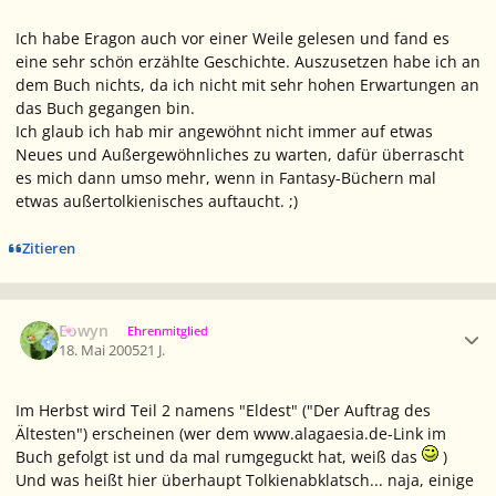
Ich habe Eragon auch vor einer Weile gelesen und fand es
eine sehr schön erzählte Geschichte. Auszusetzen habe ich an
dem Buch nichts, da ich nicht mit sehr hohen Erwartungen an
das Buch gegangen bin.
Ich glaub ich hab mir angewöhnt nicht immer auf etwas
Neues und Außergewöhnliches zu warten, dafür überrascht
es mich dann umso mehr, wenn in Fantasy-Büchern mal
etwas außertolkienisches auftaucht. ;)
Zitieren
Ersteller-Statistik
Eowyn
Ehrenmitglied
18. Mai 2005
21 J.
Im Herbst wird Teil 2 namens "Eldest" ("Der Auftrag des
Ältesten") erscheinen (wer dem www.alagaesia.de-Link im
Buch gefolgt ist und da mal rumgeguckt hat, weiß das
)
Und was heißt hier überhaupt Tolkienabklatsch... naja, einige