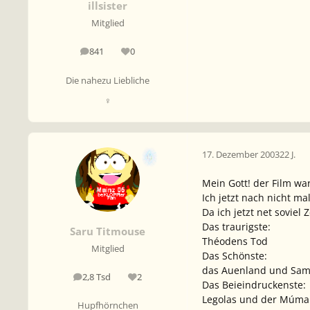
illsister
Mitglied
841
0
Beiträge
Reputation
Die nahezu Liebliche
♀
17. Dezember 2003
22 J.
Mein Gott! der Film w
Ich jetzt nach nicht m
Da ich jetzt net soviel
Das traurigste:
Saru Titmouse
Théodens Tod
Mitglied
Das Schönste:
das Auenland und Sams 
2,8 Tsd
2
Beiträge
Reputation
Das Beieindruckenste:
Legolas und der Múmak
Hupfhörnchen