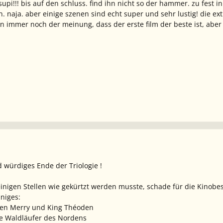
r supi!!! bis auf den schluss. find ihn nicht so der hammer. zu fest
n. naja. aber einige szenen sind echt super und sehr lustig! die e
in immer noch der meinung, dass der erste film der beste ist, aber au
 würdiges Ende der Triologie !
inigen Stellen wie gekürtzt werden musste, schade für die Kinobe
iniges:
hen Merry und King Théoden
ie Waldläufer des Nordens