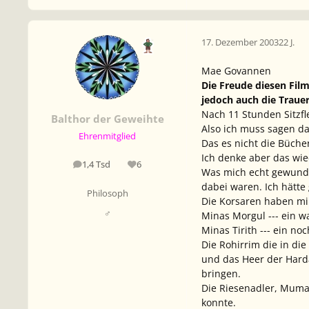
17. Dezember 2003
22 J.
Mae Govannen
Die Freude diesen Film
jedoch auch die Traue
Nach 11 Stunden Sitzf
Balthor der Geweihte
Also ich muss sagen da
Ehrenmitglied
Das es nicht die Bücher
Ich denke aber das wie
1,4 Tsd
6
Beiträge
Reputation
Was mich echt gewunde
dabei waren. Ich hätte
Philosoph
Die Korsaren haben mir
♂
Minas Morgul --- ein 
Minas Tirith --- ein n
Die Rohirrim die in die
und das Heer der Hard
bringen.
Die Riesenadler, Mumak
konnte.