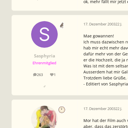
ok, mehr fällt mir jetzt
17. Dezember 2003
22 J.
Mae gowannen!
Ich muss dazwischen ru
hab mir echt mehr davo
dafür mehr von der Ge
Sasphyria
er die Hochzeit, die ja
Ehrenmitglied
Was ist mit dem seltsa
Ausserdem hat mir Galad
263
1
Beiträge
Reputation
Trotzdem liebe Grüße, e
- Editiert von Sasphyri
♂
17. Dezember 2003
22 J.
Mor hat der Film auch
aber, dass das zerstör