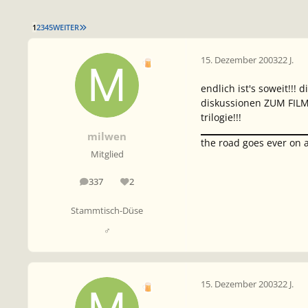
LETZTE SEITE
1
2
3
4
5
WEITER
15. Dezember 2003
22 J.
endlich ist's soweit!!!
diskussionen ZUM FILM 
trilogie!!!
milwen
the road goes ever on 
Mitglied
337
2
Beiträge
Reputation
Stammtisch-Düse
♂
15. Dezember 2003
22 J.