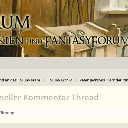
nd an das Forum-Team
Forum-Archiv
Peter Jacksons 'Herr der Ri
fizieller Kommentar Thread
rfilmung