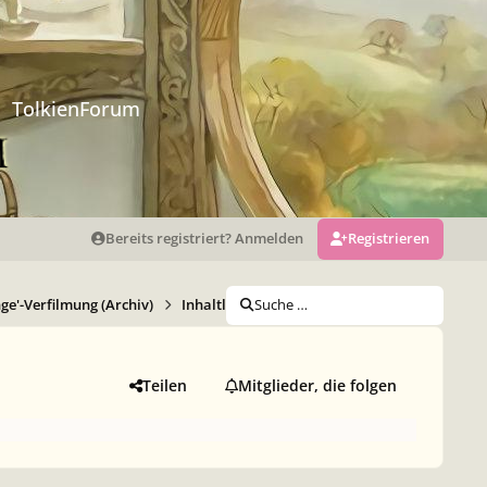
TolkienForum
Bereits registriert? Anmelden
Registrieren
nge'-Verfilmung (Archiv)
Inhaltliches der Verfilmung
Suche …
The Return of 
Teilen
Mitglieder, die folgen