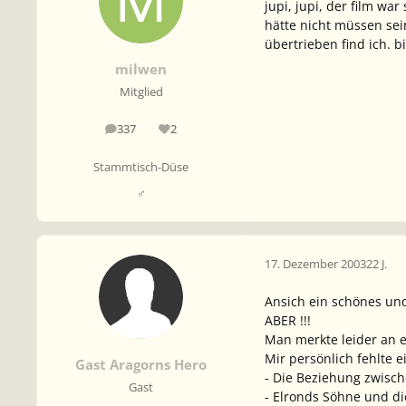
jupi, jupi, der film wa
hätte nicht müssen sei
übertrieben find ich. b
milwen
Mitglied
337
2
Beiträge
Reputation
Stammtisch-Düse
♂
17. Dezember 2003
22 J.
Ansich ein schönes und
ABER !!!
Man merkte leider an e
Mir persönlich fehlte e
Gast Aragorns Hero
- Die Beziehung zwisc
Gast
- Elronds Söhne und d