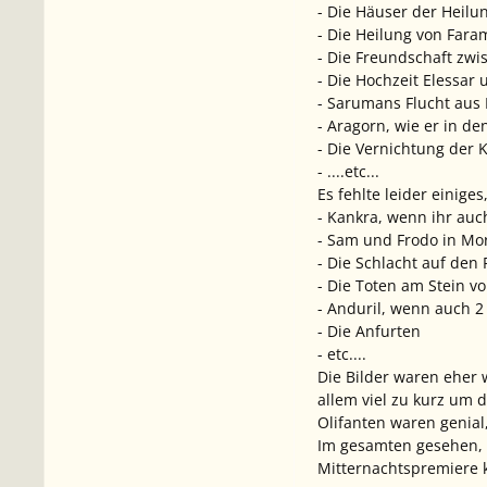
- Die Häuser der Heilu
- Die Heilung von Far
- Die Freundschaft zw
- Die Hochzeit Elessar
- Sarumans Flucht aus
- Aragorn, wie er in de
- Die Vernichtung der
- ....etc...
Es fehlte leider einig
- Kankra, wenn ihr auc
- Sam und Frodo in Mo
- Die Schlacht auf den
- Die Toten am Stein v
- Anduril, wenn auch 2
- Die Anfurten
- etc....
Die Bilder waren eher 
allem viel zu kurz um 
Olifanten waren genial
Im gesamten gesehen, e
Mitternachtspremiere k