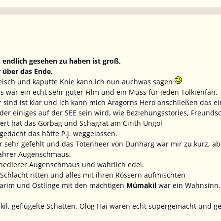
 endlich gesehen zu haben ist groß,
r über das Ende.
leisch und kaputte Knie kann ich nun auchwas sagen
s war ein echt sehr guter Film und ein Muss für jeden Tolkienfan.
 sind ist klar und ich kann mich Aragorns Hero anschließen das ein
der einiges auf der SEE sein wird, wie Beziehungsstories, Freund
rt hat das Gorbag und Schagrat am Cirith Ungol
 gedacht das hätte P.J. weggelassen.
 sehr gefehlt und das Totenheer von Dunharg war mir zu kurz, ab
wahrer Augenschmaus.
ochedlerer Augenschmaus und wahrlich edel.
 Schlacht ritten und alles mit ihren Rössern aufmischten
arim und Ostlinge mit den mächtigen
Múmakil
war ein Wahnsinn.
il, geflügelte Schatten, Olog Hai waren echt supergemacht und g