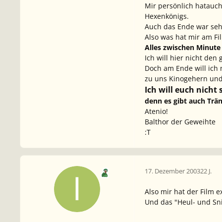
Mir persönlich hatauc
Hexenkönigs.
Auch das Ende war sehr
Also was hat mir am Fi
Alles zwischen Minute
Ich will hier nicht de
Doch am Ende will ich 
zu uns Kinogehern und 
Ich will euch nicht 
denn es gibt auch Trä
Atenio!
Balthor der Geweihte
:T
17. Dezember 2003
22 J.
Also mir hat der Film e
Und das "Heul- und Sni