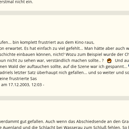
 erstmal nicht ein.
fen... bin komplett frustriert aus dem Kino raus,
n erwartet. Es hat einfach zu viel gefehlt... Man hätte aber auch
schichte einbauen können, nicht? Wozu zum Beispiel wurde der Ch
 nun nicht zu sehen war, verständlich machen sollte.. ?
Und auf 
men Wald der auftauchen sollte, auf die Szene war ich gespannt...
riels letzter Satz überhaupt nich gefallen... und so weiter und so 
ine frustrierte Sas
a am 17.12.2003, 12:03 -
 verdammt gut gefallen. Auch wenn das Abschiedsende an den Grau
te Auenland und die Schlacht bei Wasserau zum Schluß fehlen. So 