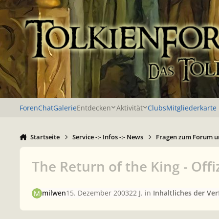
Zu Inhalt springen
Foren
Chat
Galerie
Entdecken
Aktivität
Clubs
Mitgliederkarte
Startseite
Service -:- Infos -:- News
Fragen zum Forum u
The Return of the King - Of
milwen
15. Dezember 2003
22 J.
in
Inhaltliches der Ve