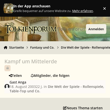
Zu Inhalt springen
In der App anschauen
×
Ig
Greife bequemer auf unsere Website zu.
Mehr erfahren
.
TolkienForum
Anmelden
Startseite
Fantasy und Co.
Die Welt der Spiele - Rollenspiel
Kampf um Mittelerde
Teilen
Mitglieder, die folgen
Gast Anga
18. August 2003
22 J.
in
Die Welt der Spiele - Rollenspiele,
Table-Top und Co.
Neues Thema starten