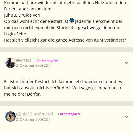
Komme halt nur wieder nicht mehr so oft ins Netz wie in den
Ferien, aber ansonsten:
Juhuu, Druids vor!
Ob das wohl echt der Restart ist
Jedenfalls erscheint bei
mir noch nicht einmal die Startseite, geschweige denn die
LogIn-Seite.
Hat sich vielleicht gar die ganze Adresse von KuM verändert?
Ersteller-Statistik
Mortica
Ehrenmitglied
2. Oktober 2003
22 J.
Es ist nicht der Restart. Ich komme jetzt wieder rein und es
hat sich absolut nichts verändert. Will sagen, ich hab noch
meine drei Dörfer.
Ersteller-Statistik
Neniel Tindómerel
Ehrenmitglied
2. Oktober 2003
22 J.