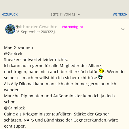
ERSTE SEITE
L
ZURÜCK
SEITE 11 VON 12
WEITER
Ersteller-Statistik
Balthor der Geweihte
Ehrenmitglied
26. September 2003
22 J.
Mae Govannen
@Grotrek
Sneakers antwortet leider nichts.
Ich kann auch gerne für alle Mitglieder der Allianz
nachfragen, habe mich auch bereit erklärt dafür
. Wenn du
selber es machen willst bin ich sicher ncht böse
Als Ally Dilomat kann man sich aber immer gerne an mich
wenden.
Manche Diplomaten und Außenminister kenn ich ja doch
schon.
@Grimlock
Caine als Kriegsminister (aufklären, Stärke der Gegner
schätzen, NAPS und Bündnisse der Gegnererkunden) wäre
echt super.