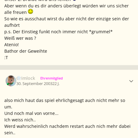
Aber wenn du es dir anders überlegt würden wir uns sicher
alle freuen
So wie es ausschaut wirst du aber nicht der einzige sein der
aufhört
p.s. Der Einstieg funkt noch immer nicht *grummel*
Weiß wer was ?
Atenio!
Bathor der Geweihte
:T
Ersteller-Statistik
Grimlock
Ehrenmitglied
30. September 2003
22 J.
also mich haut das spiel ehrlichgesagt auch nicht mehr so
um.
Und noch mal von vorne...
Ich weiss nich..
Werd wahrscheinlich nachdem restart auch nich mehr dabei
sein..