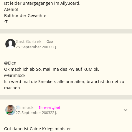
Ist leider untergegangen im AllyBoard.
Atenio!
Balthor der Geweihte
:T
Gast Gortrek
Gast
26. September 2003
22 J.
@Elen
Ok mach ich ab So. mail ma des PW auf KuM ok,
@Grimlock
Ich werd mal die Sneakers alle anmailen, brauchst du net zu
machen.
Ersteller-Statistik
Grimlock
Ehrenmitglied
27. September 2003
22 J.
Gut dann ist Caine Kriegsminister