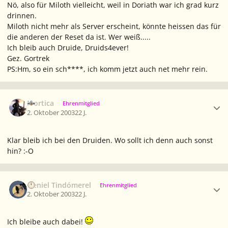
Nö, also für Miloth vielleicht, weil in Doriath war ich grad kurz
drinnen.
Miloth nicht mehr als Server erscheint, könnte heissen das für
die anderen der Reset da ist. Wer weiß.....
Ich bleib auch Druide, Druids4ever!
Gez. Gortrek
PS:Hm, so ein sch****, ich komm jetzt auch net mehr rein.
Ersteller-Statistik
Mortica
Ehrenmitglied
2. Oktober 2003
22 J.
Klar bleib ich bei den Druiden. Wo sollt ich denn auch sonst
hin? :-O
Ersteller-Statistik
Neniel Tindómerel
Ehrenmitglied
2. Oktober 2003
22 J.
Ich bleibe auch dabei!