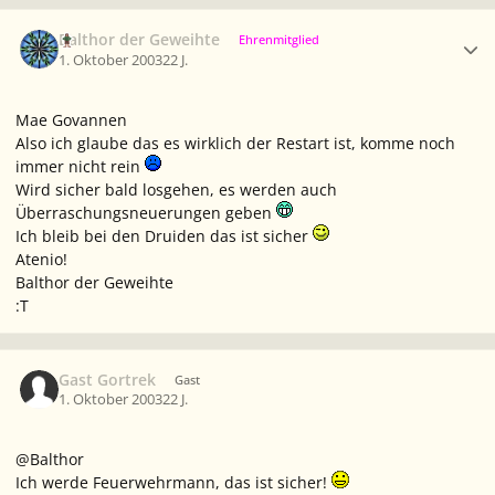
Ersteller-Statistik
Balthor der Geweihte
Ehrenmitglied
1. Oktober 2003
22 J.
Mae Govannen
Also ich glaube das es wirklich der Restart ist, komme noch
immer nicht rein
Wird sicher bald losgehen, es werden auch
Überraschungsneuerungen geben
Ich bleib bei den Druiden das ist sicher
Atenio!
Balthor der Geweihte
:T
Gast Gortrek
Gast
1. Oktober 2003
22 J.
@Balthor
Ich werde Feuerwehrmann, das ist sicher!