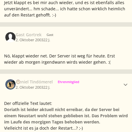
Jetzt klappt es bei mir auch wieder, und es ist ebenfalls alles
unverändert... hm schade... ich hatte schon wirklich heimlich
auf den Restart gehofft. :-)
Gast Gortrek
Gast
2. Oktober 2003
22 J.
Nö, klappt wieder net. Der Server ist weg für heute. Erst
wieder ab morgen irgendwann wirds wieder gehen. :(
Ersteller-Statistik
Neniel Tindómerel
Ehrenmitglied
2. Oktober 2003
22 J.
Der offizielle Text lautet:
Doriath ist leider aktuell nicht erreibar, da der Server bei
einem Neustart wohl stehen geblieben ist. Das Problem wird
im Laufe des morgigen Tages behoben werden.
Vielleicht ist es ja doch
der
Restart...? ;-)