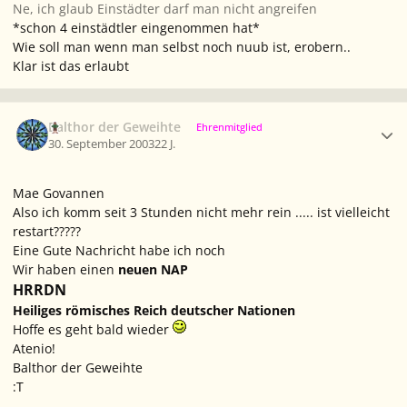
Ne, ich glaub Einstädter darf man nicht angreifen
*schon 4 einstädtler eingenommen hat*
Wie soll man wenn man selbst noch nuub ist, erobern..
Klar ist das erlaubt
Ersteller-Statistik
Balthor der Geweihte
Ehrenmitglied
30. September 2003
22 J.
Mae Govannen
Also ich komm seit 3 Stunden nicht mehr rein ..... ist vielleicht
restart?????
Eine Gute Nachricht habe ich noch
Wir haben einen
neuen NAP
HRRDN
Heiliges römisches Reich deutscher Nationen
Hoffe es geht bald wieder
Atenio!
Balthor der Geweihte
:T