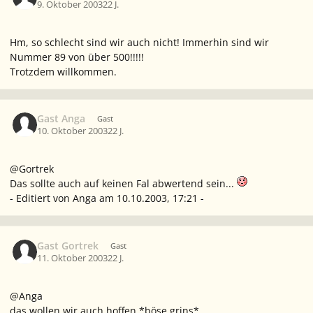
9. Oktober 2003
22 J.
Hm, so schlecht sind wir auch nicht! Immerhin sind wir
Nummer 89 von über 500!!!!!
Trotzdem willkommen.
Gast Anga
Gast
10. Oktober 2003
22 J.
@Gortrek
Das sollte auch auf keinen Fal abwertend sein...
- Editiert von Anga am 10.10.2003, 17:21 -
Gast Gortrek
Gast
11. Oktober 2003
22 J.
@Anga
das wollen wir auch hoffen *böse grins*