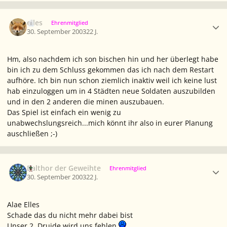
Ersteller-Statistik
elles
Ehrenmitglied
30. September 2003
22 J.
Hm, also nachdem ich son bischen hin und her überlegt habe
bin ich zu dem Schluss gekommen das ich nach dem Restart
aufhöre. Ich bin nun schon ziemlich inaktiv weil ich keine lust
hab einzuloggen um in 4 Städten neue Soldaten auszubilden
und in den 2 anderen die minen auszubauen.
Das Spiel ist einfach ein wenig zu
unabwechslungsreich...mich könnt ihr also in eurer Planung
auschließen ;-)
Ersteller-Statistik
Balthor der Geweihte
Ehrenmitglied
30. September 2003
22 J.
Alae Elles
Schade das du nicht mehr dabei bist
Unser 2. Druide wird uns fehlen