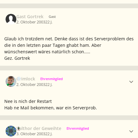
Gast Gortrek
Gast
2. Oktober 2003
22 J.
Glaub ich trotzdem net. Denke dass ist des Serverproblem des
die in den letzten paar Tagen ghabt ham. Aber
wünschenswert wäres natürlich schon.....
Gez. Gortrek
Ersteller-Statistik
Grimlock
Ehrenmitglied
2. Oktober 2003
22 J.
Nee is nich der Restart
Hab ne Mail bekommen, war ein Serverprob.
Ersteller-Statistik
Balthor der Geweihte
Ehrenmitglied
3. Oktober 2003
22 J.