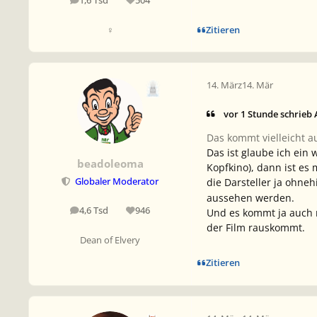
1,6 Tsd
504
Beiträge
Reputation
Zitieren
♀
14. März
14. Mär
vor 1 Stunde schrie
Das kommt vielleicht a
Das ist glaube ich ein 
beadoleoma
Kopfkino), dann ist es
die Darsteller ja ohne
Globaler Moderator
aussehen werden.
4,6 Tsd
946
Und es kommt ja auch 
Beiträge
Reputation
der Film rauskommt.
Dean of Elvery
Zitieren