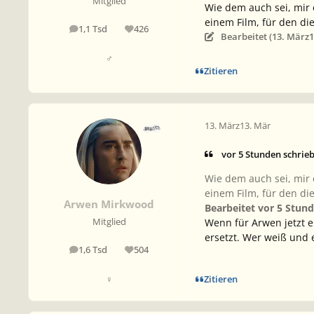
Mitglied
Wie dem auch sei, mir 
einem Film, für den di
1,1 Tsd
426
Beiträge
Reputation
Bearbeitet (
13. März
1
♂
Zitieren
13. März
13. Mär
vor 5 Stunden schrie
Wie dem auch sei, mir 
einem Film, für den di
Arwen Mirkwood
Bearbeitet vor 5 Stun
Wenn für Arwen jetzt 
Mitglied
ersetzt. Wer weiß und 
1,6 Tsd
504
Beiträge
Reputation
Zitieren
♀