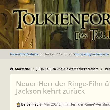
Zu Inhalt springen
Foren
Chat
Galerie
Entdecken
Aktivität
Clubs
Mitgliederkarte
Startseite
J.R.R. Tolkien und die Welt des Professors
Pet
Neuer Herr der Ringe-Film 
Jackson kehrt zurück
Berzelmayr
9. Mai 2024
2 J.
in
'Herr der Ringe'-Verfilm