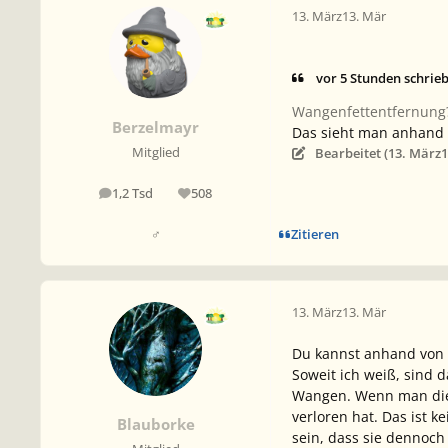
13. März
13. Mär
vor 5 Stunden schrie
Wangenfettentfernung? 
Berzelmayr
Das sieht man anhand 
Bearbeitet (
13. März
1
Mitglied
1,2 Tsd
508
Beiträge
Reputation
Zitieren
♂
13. März
13. Mär
Du kannst anhand von e
Soweit ich weiß, sind d
Wangen. Wenn man die E
verloren hat. Das ist 
Blauborke
sein, dass sie dennoch 