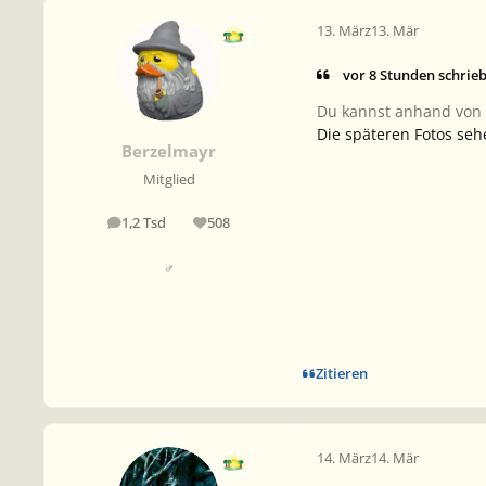
13. März
13. Mär
vor 8 Stunden schrie
Du kannst anhand von e
Die späteren Fotos seh
Berzelmayr
Mitglied
1,2 Tsd
508
Beiträge
Reputation
♂
Zitieren
14. März
14. Mär