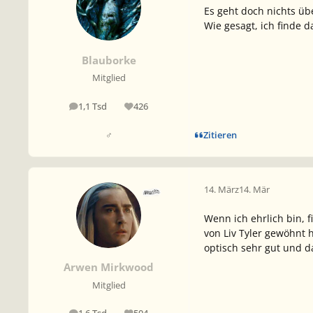
Es geht doch nichts üb
Wie gesagt, ich finde d
Blauborke
Mitglied
1,1 Tsd
426
Beiträge
Reputation
Zitieren
♂
14. März
14. Mär
Wenn ich ehrlich bin, 
von Liv Tyler gewöhnt 
optisch sehr gut und d
Arwen Mirkwood
Mitglied