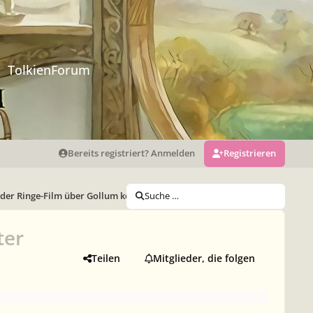
TolkienForum
Bereits registriert? Anmelden
Registrieren
der Ringe-Film über Gollum kommt 2026 – und Peter Jackson kehrt zurüc
Suche …
ter
Teilen
Mitglieder, die folgen