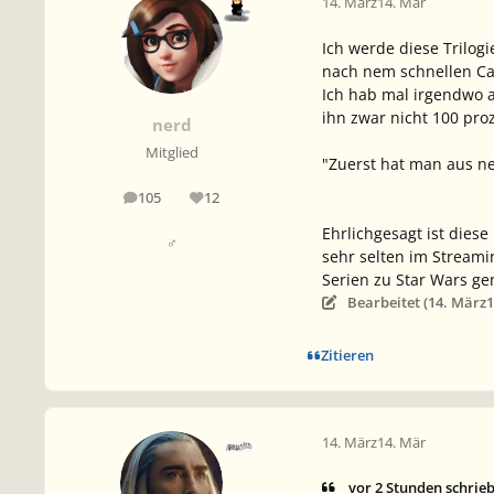
14. März
14. Mär
Ich werde diese Trilog
nach nem schnellen Ca
Ich hab mal irgendwo 
ihn zwar nicht 100 pro
nerd
Mitglied
"Zuerst hat man aus ne
105
12
Beiträge
Reputation
Ehrlichgesagt ist dies
♂
sehr selten im Streami
Serien zu Star Wars ge
Bearbeitet (
14. März
1
Zitieren
14. März
14. Mär
vor 2 Stunden schrie