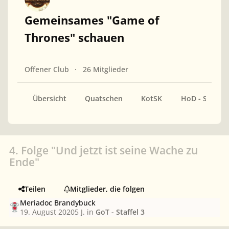
Gemeinsames "Game of
Thrones" schauen
Offener Club
26 Mitglieder
Übersicht
Quatschen
KotSK
HoD - Staffel 
4. Folge "Und jetzt ist seine Wache zu
Ende"
Teilen
Mitglieder, die folgen
Meriadoc Brandybuck
19. August 2020
5 J.
in
GoT - Staffel 3