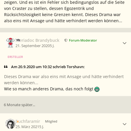
zeigen. Und es ist ein Fehler sich bedingungslos auf die Seite
von Craster zu stellen, dessen Egozentrik und
Rücksichtslosigkeit keine Grenzen kennt. Dieses Drama war
also eins mit Ansage und hätte verhindert werden können...
Ersteller-Statistik
Meriadoc Brandybuck
Forum-Moderator
21. September 2020
5 J.
ERSTELLER
Am 20.9.2020 um 10:32 schrieb Torshavn:
Dieses Drama war also eins mit Ansage und hätte verhindert
werden können...
Wie so manch anderes Drama, das noch folgt
6 Monate später...
Ersteller-Statistik
Buchfaramir
Mitglied
25. März 2021
5 J.