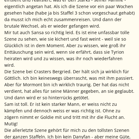
eigentlich angetan hat. Als ich die Szene vor ein paar Wochen
gesehen habe (habe ja bis Staffel 3 schon vorgeschaut gehabt)
da musst ich mich echt zusammenreisen. Und dann der
brutale Wechsel, als er wieder gefangen wird.
Mir tut auch Sansa so richtig leid. Es ist eine unfassbar tolle
Szene zu sehen, wie sie kichert und fast weint - weil sie so
Glücklich ist in dem Moment. Aber zu wissen, wie groß ihr
Enttäuschung sein wird, wenn sie erfährt, dass sie Tyrion
heiraten wird und zu wissen, was ihr noch wiederfahren
wird.
Die Szene bei Crasters Bergried. Der hält sich ja wirklich für
Göttlich. Ich bin keineswegs überrascht, was mit ihm passiert.
Aber für Mormont bin ich wirklich traurig. Der hat das nicht
verdient, hat alles für seine Männer gegeben, an sie geglaubt.
Und dann wird er so hinterrücks getötet.
Sam ist toll. Er ist kein starker Mann, er weiss nicht zu
kämpfen und dennoch weiss er was richtig ist. Ohne zu
zögern nimmt er Goldie mit und tritt mit ihr die Flucht an.
Mutig!
Die allerletzte Szene gehört für mich zu den tollsten Szenen
der ganzen Staffeln. Ich bin kein Danyfan - aber meine Güte,