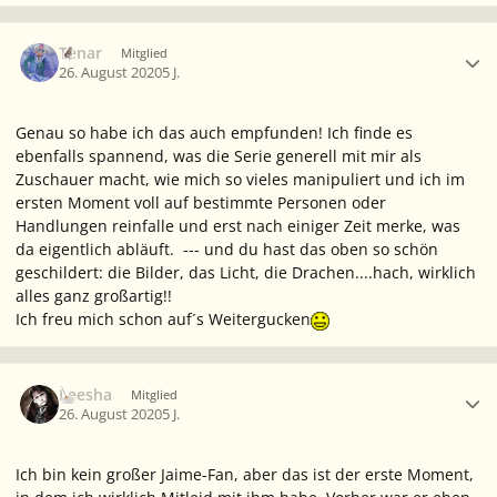
Ersteller-Statistik
Tenar
Mitglied
26. August 2020
5 J.
Genau so habe ich das auch empfunden! Ich finde es
ebenfalls spannend, was die Serie generell mit mir als
Zuschauer macht, wie mich so vieles manipuliert und ich im
ersten Moment voll auf bestimmte Personen oder
Handlungen reinfalle und erst nach einiger Zeit merke, was
da eigentlich abläuft. --- und du hast das oben so schön
geschildert: die Bilder, das Licht, die Drachen....hach, wirklich
alles ganz großartig!!
Ich freu mich schon auf´s Weitergucken
Ersteller-Statistik
Leesha
Mitglied
26. August 2020
5 J.
Ich bin kein großer Jaime-Fan, aber das ist der erste Moment,