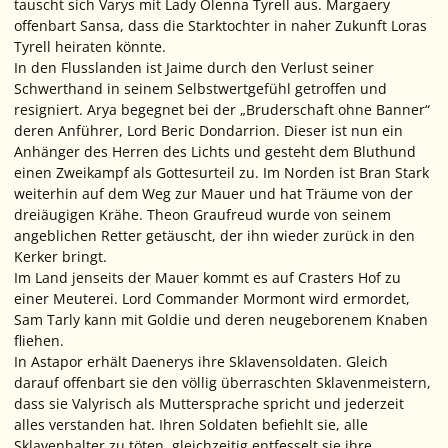
tauscht sich Varys mit Lady Olenna Tyrell aus. Margaery
offenbart Sansa, dass die Starktochter in naher Zukunft Loras
Tyrell heiraten könnte.
In den Flusslanden ist Jaime durch den Verlust seiner
Schwerthand in seinem Selbstwertgefühl getroffen und
resigniert. Arya begegnet bei der „Bruderschaft ohne Banner“
deren Anführer, Lord Beric Dondarrion. Dieser ist nun ein
Anhänger des Herren des Lichts und gesteht dem Bluthund
einen Zweikampf als Gottesurteil zu. Im Norden ist Bran Stark
weiterhin auf dem Weg zur Mauer und hat Träume von der
dreiäugigen Krähe. Theon Graufreud wurde von seinem
angeblichen Retter getäuscht, der ihn wieder zurück in den
Kerker bringt.
Im Land jenseits der Mauer kommt es auf Crasters Hof zu
einer Meuterei. Lord Commander Mormont wird ermordet,
Sam Tarly kann mit Goldie und deren neugeborenem Knaben
fliehen.
In Astapor erhält Daenerys ihre Sklavensoldaten. Gleich
darauf offenbart sie den völlig überraschten Sklavenmeistern,
dass sie Valyrisch als Muttersprache spricht und jederzeit
alles verstanden hat. Ihren Soldaten befiehlt sie, alle
Sklavenhalter zu töten, gleichzeitig entfesselt sie ihre