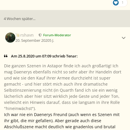
1
4 Wochen später...
Ersteller-Statistik
Torshavn
Forum-Moderator
20. September 2020
5 J.
Am 25.8.2020 um 07:09 schrieb Tenar:
Die ganzen Szenen in Astapor finde ich auch großartig! Ich
mag Daenerys ebenfalls nicht so sehr aber ihr Handeln dort
und wie sie den Kauf ihrer Armee durchzieht ist super
gemacht - und hier stört mich auch ihre dramatische
Selbstinszenierung nicht (in Quarth fand ich sie ein wenig
lächerlich aber hier sitzt wirklich jede Geste und jeder Ton,
vielleicht ein Hinweis darauf, dass sie langsam in ihre Rolle
"hineinwächst").
Ich war nie ein Daenerys Freund (auch wenn es Szenen mit
ihr gibt, die mir gefallen). Aber gerade auch diese
Abschlußszene macht deutlich wie gnadenlos und brutal