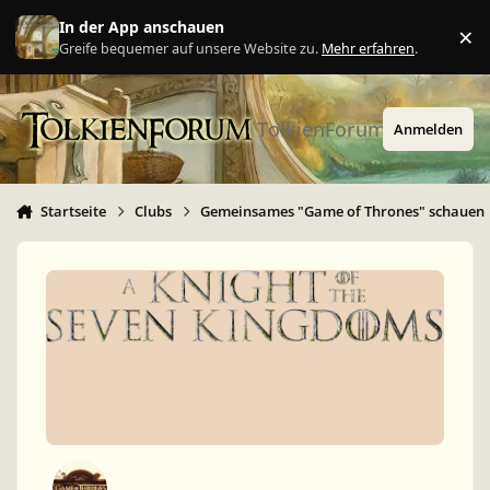
Zu Inhalt springen
In der App anschauen
×
Ig
Greife bequemer auf unsere Website zu.
Mehr erfahren
.
TolkienForum
Anmelden
Startseite
Clubs
Gemeinsames "Game of Thrones" schauen