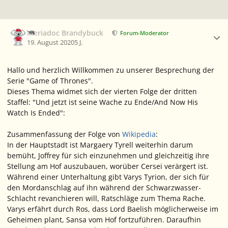
Ersteller-Statistik
Meriadoc Brandybuck
Forum-Moderator
19. August 2020
5 J.
Hallo und herzlich Willkommen zu unserer Besprechung der
Serie "Game of Thrones".
Dieses Thema widmet sich der vierten Folge der dritten
Staffel: "Und jetzt ist seine Wache zu Ende/And Now His
Watch Is Ended":
Zusammenfassung der Folge von
Wikipedia
:
In der Hauptstadt ist Margaery Tyrell weiterhin darum
bemüht, Joffrey für sich einzunehmen und gleichzeitig ihre
Stellung am Hof auszubauen, worüber Cersei verärgert ist.
Während einer Unterhaltung gibt Varys Tyrion, der sich für
den Mordanschlag auf ihn während der Schwarzwasser-
Schlacht revanchieren will, Ratschläge zum Thema Rache.
Varys erfährt durch Ros, dass Lord Baelish möglicherweise im
Geheimen plant, Sansa vom Hof fortzuführen. Daraufhin