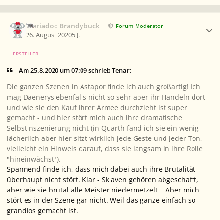
Ersteller-Statistik
Meriadoc Brandybuck
Forum-Moderator
26. August 2020
5 J.
ERSTELLER
Am 25.8.2020 um 07:09 schrieb Tenar:
Die ganzen Szenen in Astapor finde ich auch großartig! Ich
mag Daenerys ebenfalls nicht so sehr aber ihr Handeln dort
und wie sie den Kauf ihrer Armee durchzieht ist super
gemacht - und hier stört mich auch ihre dramatische
Selbstinszenierung nicht (in Quarth fand ich sie ein wenig
lächerlich aber hier sitzt wirklich jede Geste und jeder Ton,
vielleicht ein Hinweis darauf, dass sie langsam in ihre Rolle
"hineinwächst").
Spannend finde ich, dass mich dabei auch ihre Brutalität
überhaupt nicht stört. Klar - Sklaven gehören abgeschafft,
aber wie sie brutal alle Meister niedermetzelt... Aber mich
stört es in der Szene gar nicht. Weil das ganze einfach so
grandios gemacht ist.