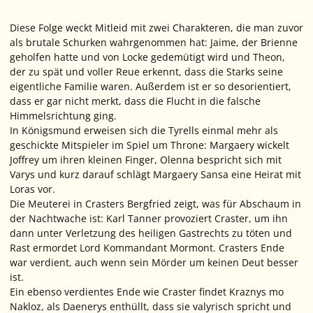
Diese Folge weckt Mitleid mit zwei Charakteren, die man zuvor
als brutale Schurken wahrgenommen hat: Jaime, der Brienne
geholfen hatte und von Locke gedemütigt wird und Theon,
der zu spät und voller Reue erkennt, dass die Starks seine
eigentliche Familie waren. Außerdem ist er so desorientiert,
dass er gar nicht merkt, dass die Flucht in die falsche
Himmelsrichtung ging.
In Königsmund erweisen sich die Tyrells einmal mehr als
geschickte Mitspieler im Spiel um Throne: Margaery wickelt
Joffrey um ihren kleinen Finger, Olenna bespricht sich mit
Varys und kurz darauf schlägt Margaery Sansa eine Heirat mit
Loras vor.
Die Meuterei in Crasters Bergfried zeigt, was für Abschaum in
der Nachtwache ist: Karl Tanner provoziert Craster, um ihn
dann unter Verletzung des heiligen Gastrechts zu töten und
Rast ermordet Lord Kommandant Mormont. Crasters Ende
war verdient, auch wenn sein Mörder um keinen Deut besser
ist.
Ein ebenso verdientes Ende wie Craster findet Kraznys mo
Nakloz, als Daenerys enthüllt, dass sie valyrisch spricht und