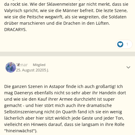
da rockt sie. Wie der Sklavenmeister gar nicht merkt, dass sie
Valyrisch spricht, wie sie die Männer befreit. Die lezte Szene,
wie sie die Peitsche wegwirft, als sie wegreiten, die Soldaten
drüber marschieren und die Drachen in den Lüften.
DRACARYS.
1
Ersteller-Statistik
Tenar
Mitglied
25. August 2020
5 J.
Die ganzen Szenen in Astapor finde ich auch großartig! Ich
mag Daenerys ebenfalls nicht so sehr aber ihr Handeln dort
und wie sie den Kauf ihrer Armee durchzieht ist super
gemacht - und hier stört mich auch ihre dramatische
Selbstinszenierung nicht (in Quarth fand ich sie ein wenig
lächerlich aber hier sitzt wirklich jede Geste und jeder Ton,
vielleicht ein Hinweis darauf, dass sie langsam in ihre Rolle
"hineinwächst").