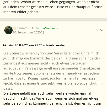
gefunden. Wohin wäre sein Leben gegangen, wenn er nicht
aus dem Fenster gestürzt wäre? Hätte er überhaupt auf seine
inneren Bilder gehört?
Ersteller-Statistik
Torshavn
Forum-Moderator
20. September 2020
5 J.
Am 26.8.2020 um 21:26 schrieb Leesha:
Die Szene zwischen Tyrion und Varys gefällt mir unheimlich
gut. Ich mag die Dynamik der beiden, langsam scheint sich -
zumindest aus meiner Sicht - auch etwas Vertrauen
aufzubauen. Varys ist generell ein spannender Charakter, er
wirkte trotz seines Spionagenetzwerks irgendwie fast schon
zu harmlos für Königsmund, ich für meinen Teil vergesse
leicht, dass es einen Grund gibt, weshalb er so super dort hin
passt.
Die Szene gefällt mir auch sehr, weil sie wieder einmal
deutlich macht, das Varys auch wenn er sich mal um etwas
sehr persönliches kümmert, der einzige ist, dem es nicht um