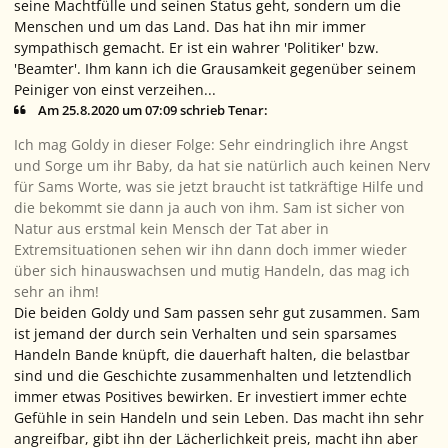
seine Machtfülle und seinen Status geht, sondern um die
Menschen und um das Land. Das hat ihn mir immer
sympathisch gemacht. Er ist ein wahrer 'Politiker' bzw.
'Beamter'. Ihm kann ich die Grausamkeit gegenüber seinem
Peiniger von einst verzeihen...
Am 25.8.2020 um 07:09 schrieb Tenar:
Ich mag Goldy in dieser Folge: Sehr eindringlich ihre Angst
und Sorge um ihr Baby, da hat sie natürlich auch keinen Nerv
für Sams Worte, was sie jetzt braucht ist tatkräftige Hilfe und
die bekommt sie dann ja auch von ihm. Sam ist sicher von
Natur aus erstmal kein Mensch der Tat aber in
Extremsituationen sehen wir ihn dann doch immer wieder
über sich hinauswachsen und mutig Handeln, das mag ich
sehr an ihm!
Die beiden Goldy und Sam passen sehr gut zusammen. Sam
ist jemand der durch sein Verhalten und sein sparsames
Handeln Bande knüpft, die dauerhaft halten, die belastbar
sind und die Geschichte zusammenhalten und letztendlich
immer etwas Positives bewirken. Er investiert immer echte
Gefühle in sein Handeln und sein Leben. Das macht ihn sehr
angreifbar, gibt ihn der Lächerlichkeit preis, macht ihn aber