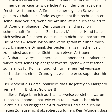
in dem ich wirklich Mitleid mit ihm habe. Vorher war er eben
immer der arrogante, widerliche Arsch, der Bran aus dem
Fenster wirft, um die Affäre mit seiner eigenen Schwester
geheim zu halten. Ich finde, es geschieht ihm recht, dass er
seine Hand verliert, wenn die Art und Weise auch sehr brutal
ist. Aber die folgenden Demütigungen sind ja schon
schmerzhaft für mich als Zuschauer. Mit seiner Hand hat er
sich selbst aufgegeben, da muss man nicht noch nachtreten.
Die Szene zwischen Tyrion und Varys gefällt mir unheimlich
gut. Ich mag die Dynamik der beiden, langsam scheint sich -
zumindest aus meiner Sicht - auch etwas Vertrauen
aufzubauen. Varys ist generell ein spannender Charakter, er
wirkte trotz seines Spionagenetzwerks irgendwie fast schon
zu harmlos für Königsmund, ich für meinen Teil vergesse
leicht, dass es einen Grund gibt, weshalb er so super dort hin
passt.
Der Moment als Cersei realisiert, dass sie Joffrey an Margaery
verliert... Ihr Blick ist Gold wert!
In dieser Folge kann ich auch ansatzweise verstehen, warum
Theon so gehandelt hat, wie er es tat. Es war sicher nicht
leicht, als Kind weggeschickt zu werden und sich auch im
neuen Zuhause nicht akzeptiert zu fühlen. Kein Wunder, dass