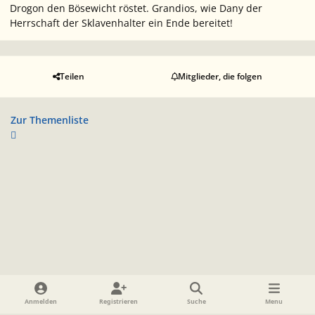
Drogon den Bösewicht röstet. Grandios, wie Dany der
Herrschaft der Sklavenhalter ein Ende bereitet!
Teilen
Mitglieder, die folgen
Zur Themenliste
Heller Modus
Dunkler Modus
Systemeinstellung
Anmelden
Registrieren
Suche
Menu