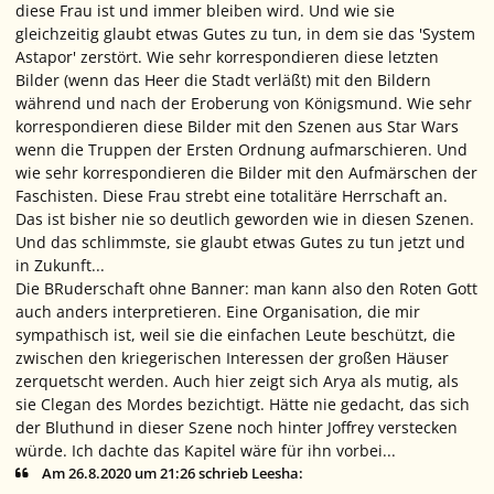
diese Frau ist und immer bleiben wird. Und wie sie
gleichzeitig glaubt etwas Gutes zu tun, in dem sie das 'System
Astapor' zerstört. Wie sehr korrespondieren diese letzten
Bilder (wenn das Heer die Stadt verläßt) mit den Bildern
während und nach der Eroberung von Königsmund. Wie sehr
korrespondieren diese Bilder mit den Szenen aus Star Wars
wenn die Truppen der Ersten Ordnung aufmarschieren. Und
wie sehr korrespondieren die Bilder mit den Aufmärschen der
Faschisten. Diese Frau strebt eine totalitäre Herrschaft an.
Das ist bisher nie so deutlich geworden wie in diesen Szenen.
Und das schlimmste, sie glaubt etwas Gutes zu tun jetzt und
in Zukunft...
Die BRuderschaft ohne Banner: man kann also den Roten Gott
auch anders interpretieren. Eine Organisation, die mir
sympathisch ist, weil sie die einfachen Leute beschützt, die
zwischen den kriegerischen Interessen der großen Häuser
zerquetscht werden. Auch hier zeigt sich Arya als mutig, als
sie Clegan des Mordes bezichtigt. Hätte nie gedacht, das sich
der Bluthund in dieser Szene noch hinter Joffrey verstecken
würde. Ich dachte das Kapitel wäre für ihn vorbei...
Am 26.8.2020 um 21:26 schrieb Leesha: