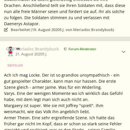
Drachen. Anschließend teilt sie ihren Soldaten mit, dass diese
nun alle freie Männer seien und fordert sie auf, ihr als solche
zu folgen. Die Soldaten stimmen zu und verlassen mit
Daenerys Astapor.
Bearbeitet (
19. August 2020
5 J.
von Meriadoc Brandybuck)
Ersteller-Statistik
Meriadoc Brandybuck
Forum-Moderator
21. August 2020
5 J.
ERSTELLER
Ach ich mag Locke. Der ist so grandios unsympathisch - ein
gut gespielter Charakter, kann man nur hassen. Die erste
Szene gleich - armer Jaime. Was für ein Widerling.
Varys. Eine der wenigen Momente wo ich wirklich das Gefühl
habe, mit dem legt man sich auch nicht an.
Margaery ist super. Wie sie mit Joffrey "spielt". Ihm
weismacht, wie das Volk ihn angeblich liebt.
Armer Theon. Eine sehr ergreifende Szene. Ich hatte das
früher gar nicht im Kopf, dass er schon so stark seine Fehler
einsieht und realisiert, was er den Starks - seiner Familie -