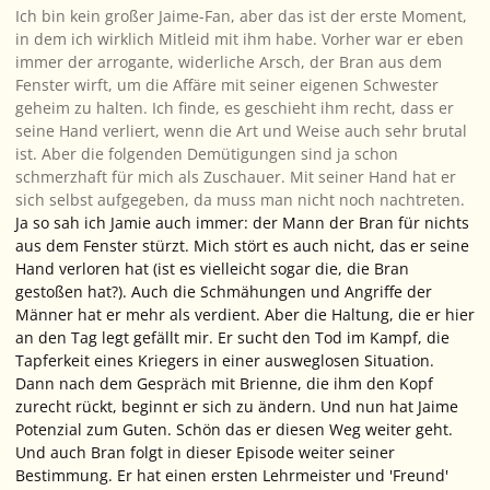
Ich bin kein großer Jaime-Fan, aber das ist der erste Moment,
in dem ich wirklich Mitleid mit ihm habe. Vorher war er eben
immer der arrogante, widerliche Arsch, der Bran aus dem
Fenster wirft, um die Affäre mit seiner eigenen Schwester
geheim zu halten. Ich finde, es geschieht ihm recht, dass er
seine Hand verliert, wenn die Art und Weise auch sehr brutal
ist. Aber die folgenden Demütigungen sind ja schon
schmerzhaft für mich als Zuschauer. Mit seiner Hand hat er
sich selbst aufgegeben, da muss man nicht noch nachtreten.
Ja so sah ich Jamie auch immer: der Mann der Bran für nichts
aus dem Fenster stürzt. Mich stört es auch nicht, das er seine
Hand verloren hat (ist es vielleicht sogar die, die Bran
gestoßen hat?). Auch die Schmähungen und Angriffe der
Männer hat er mehr als verdient. Aber die Haltung, die er hier
an den Tag legt gefällt mir. Er sucht den Tod im Kampf, die
Tapferkeit eines Kriegers in einer ausweglosen Situation.
Dann nach dem Gespräch mit Brienne, die ihm den Kopf
zurecht rückt, beginnt er sich zu ändern. Und nun hat Jaime
Potenzial zum Guten. Schön das er diesen Weg weiter geht.
Und auch Bran folgt in dieser Episode weiter seiner
Bestimmung. Er hat einen ersten Lehrmeister und 'Freund'