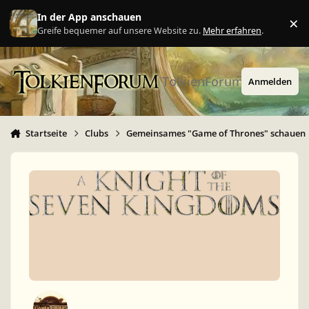
Zu Inhalt springen
In der App anschauen
×
Ig
Greife bequemer auf unsere Website zu.
Mehr erfahren
.
TolkienForum
Anmelden
Startseite
Clubs
Gemeinsames "Game of Thrones" schauen