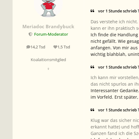
vor 1 Stunde schrieb
Das verstehe ich nicht
Meriadoc Brandybuck
kann er ihn praktisch s
Ich finde die Handlung
Forum-Moderator
nicht gefällt. Wie gesa
14,2 Tsd
1,5 Tsd
anfangen. Von mir aus 
Beiträge
Reputation
wichtig blahblah, unint
Koalaitionsmitglied
vor 1 Stunde schrieb
♀
Ich kann mir vorstellen
das nicht spurlos an i
Interessanter Gedanke.
im Vorfeld. Erst später
vor 1 Stunde schrieb
Klug war das sicher ni
erkannt hatte) und hof
Ganzen fand ich die S