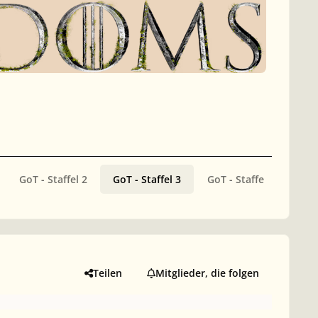
GoT - Staffel 2
GoT - Staffel 3
GoT - Staffel 4
GoT
Teilen
Mitglieder, die folgen