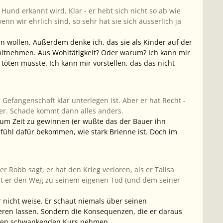
 Hund erkannt wird. Klar - er hebt sich nicht so ab wie
n wir ehrlich sind, so sehr hat sie sich äusserlich ja
n wollen. Außerdem denke ich, das sie als Kinder auf der
mitnehmen. Aus Wohltätigkeit? Oder warum? Ich kann mir
 töten musste. Ich kann mir vorstellen, das das nicht
efangenschaft klar unterlegen ist. Aber er hat Recht -
 er. Schade kommt dann alles anders.
 um Zeit zu gewinnen (er wußte das der Bauer ihn
efühl dafür bekommen, wie stark Brienne ist. Doch im
 Robb sagt, er hat den Krieg verloren, als er Talisa
 hat er den Weg zu seinem eigenen Tod (und dem seiner
r nicht weise. Er schaut niemals über seinen
lieren lassen. Sondern die Konsequenzen, die er daraus
digen schwankenden Kurs nehmen.