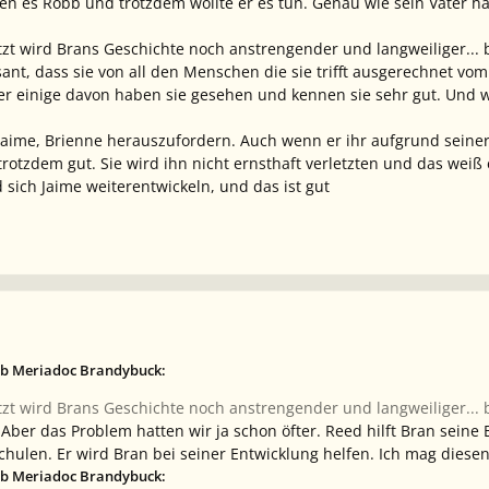
agen es Robb und trotzdem wollte er es tun. Genau wie sein Vater
etzt wird Brans Geschichte noch anstrengender und langweiliger... 
ssant, dass sie von all den Menschen die sie trifft ausgerechnet vom
er einige davon haben sie gesehen und kennen sie sehr gut. Und wen
aime, Brienne herauszufordern. Auch wenn er ihr aufgrund seiner G
rotzdem gut. Sie wird ihn nicht ernsthaft verletzten und das weiß
 sich Jaime weiterentwickeln, und das ist gut
eb Meriadoc Brandybuck:
etzt wird Brans Geschichte noch anstrengender und langweiliger... 
. Aber das Problem hatten wir ja schon öfter. Reed hilft Bran se
chulen. Er wird Bran bei seiner Entwicklung helfen. Ich mag diesen
eb Meriadoc Brandybuck: