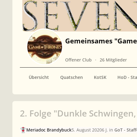
Gemeinsames "Game 
Offener Club
26 Mitglieder
Übersicht
Quatschen
KotSK
HoD - Sta
2. Folge "Dunkle Schwingen
Meriadoc Brandybuck
5. August 2020
6 J.
in
GoT - Staff