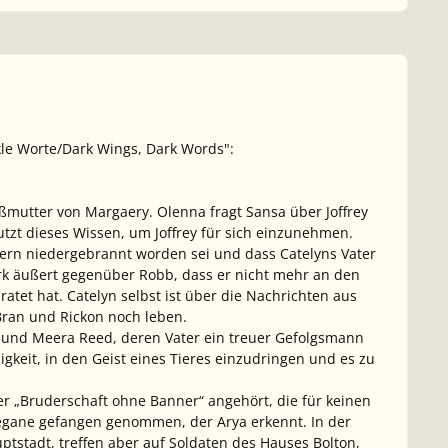
kle Worte/Dark Wings, Dark Words":
ßmutter von Margaery. Olenna fragt Sansa über Joffrey
tzt dieses Wissen, um Joffrey für sich einzunehmen.
nern niedergebrannt worden sei und dass Catelyns Vater
ark äußert gegenüber Robb, dass er nicht mehr an den
atet hat. Catelyn selbst ist über die Nachrichten aus
Bran und Rickon noch leben.
 und Meera Reed, deren Vater ein treuer Gefolgsmann
gkeit, in den Geist eines Tieres einzudringen und es zu
r „Bruderschaft ohne Banner“ angehört, die für keinen
legane gefangen genommen, der Arya erkennt. In der
tstadt, treffen aber auf Soldaten des Hauses Bolton,