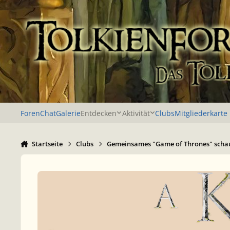
Zu Inhalt springen
Foren
Chat
Galerie
Entdecken
Aktivität
Clubs
Mitgliederkarte
Startseite
Clubs
Gemeinsames "Game of Thrones" scha