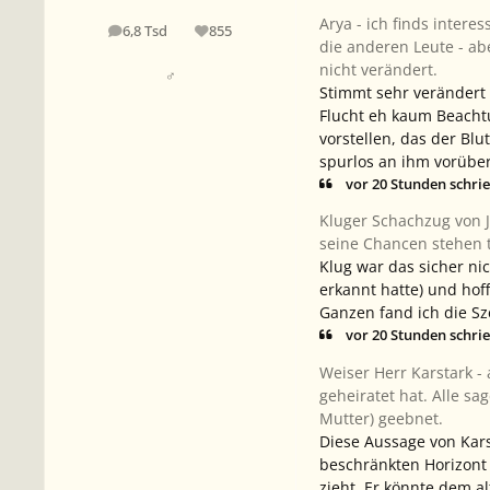
Arya - ich finds intere
6,8 Tsd
855
Beiträge
Reputation
die anderen Leute - ab
nicht verändert.
♂
Stimmt sehr verändert 
Flucht eh kaum Beacht
vorstellen, das der Blu
spurlos an ihm vorüber
vor 20 Stunden schri
Kluger Schachzug von J
seine Chancen stehen t
Klug war das sicher ni
erkannt hatte) und hof
Ganzen fand ich die S
vor 20 Stunden schri
Weiser Herr Karstark - 
geheiratet hat. Alle s
Mutter) geebnet.
Diese Aussage von Kars
beschränkten Horizont 
zieht. Er könnte dem 