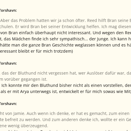
 Torshavn:
. Aber das Problem hatten wir ja schon öfter. Reed hilft Bran se
chulen. Er wird Bran bei seiner Entwicklung helfen. Ich mag diesen
 von Bran einfach überhaupt nicht interessant. Und wegen den Re
gt, das Mädchen finde ich sehr sympathisch... der Junge. Ich kann 
hätte man die ganze Bran Geschichte weglassen können und es hätte 
eressant bleibt er für mich trotzdem)
 Torshavn:
, das der Bluthund nicht vergessen hat, wer Auslöser dafür war, da
hm vorüber gegangen ist.
 Ich konnte mir den Bluthund bisher nicht als einen vorstellen, d
, als er mit Arya unterwegs ist, entwickelt er für mich sowas wie Mi
 Torshavn:
cht von Jamie. Auch wenn ich denke, er hat es gemacht, zum einen
fte befreit zu werden. Und zum anderen denke ich, wollte er ein G
zene wenig überzeugend.