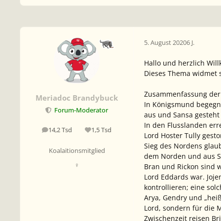
5. August 2020
6 J.
Hallo und herzlich Wi
Dieses Thema widmet si
Zusammenfassung der 
Meriadoc Brandybuck
In Königsmund begegnet
Forum-Moderator
aus und Sansa gesteht 
In den Flusslanden err
14,2 Tsd
1,5 Tsd
Beiträge
Reputation
Lord Hoster Tully gest
Sieg des Nordens glaube
Koalaitionsmitglied
dem Norden und aus Sch
♀
Bran und Rickon sind 
Lord Eddards war. Joje
kontrollieren; eine sol
Arya, Gendry und „hei
Lord, sondern für die
Zwischenzeit reisen Br