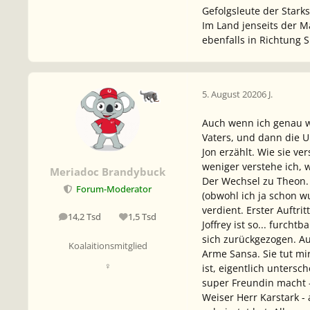
Gefolgsleute der Stark
Im Land jenseits der 
ebenfalls in Richtung 
5. August 2020
6 J.
Auch wenn ich genau we
Vaters, und dann die U
Jon erzählt. Wie sie ve
weniger verstehe ich, w
Meriadoc Brandybuck
Der Wechsel zu Theon. 
Forum-Moderator
(obwohl ich ja schon wu
verdient. Erster Auftri
14,2 Tsd
1,5 Tsd
Beiträge
Reputation
Joffrey ist so... furch
sich zurückgezogen. Au
Koalaitionsmitglied
Arme Sansa. Sie tut mir
♀
ist, eigentlich untersc
super Freundin macht -
Weiser Herr Karstark - 