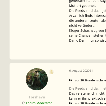
geheiratet hat. Alle s
Mutter) geebnet.
Die Reeds sind da.... j
Arya - ich finds intere
die anderen Leute - ab
nicht verändert.
Kluger Schachzug von J
seine Chancen stehen t
Dank. Denn nur so wird
6. August 2020
6 J.
vor 20 Stunden schri
Die Reeds sind da.... j
Das verstehe ich nicht
Torshavn
kann er ihn praktisch s
vor 20 Stunden schri
Forum-Moderator