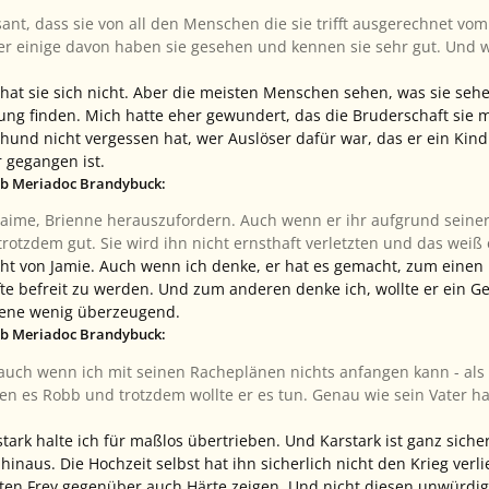
ssant, dass sie von all den Menschen die sie trifft ausgerechnet vom
er einige davon haben sie gesehen und kennen sie sehr gut. Und wen
hat sie sich nicht. Aber die meisten Menschen sehen, was sie sehe
ung finden. Mich hatte eher gewundert, das die Bruderschaft sie 
thund nicht vergessen hat, wer Auslöser dafür war, das er ein Kind
 gegangen ist.
eb Meriadoc Brandybuck:
aime, Brienne herauszufordern. Auch wenn er ihr aufgrund seiner G
rotzdem gut. Sie wird ihn nicht ernsthaft verletzten und das weiß
cht von Jamie. Auch wenn ich denke, er hat es gemacht, zum einen
fte befreit zu werden. Und zum anderen denke ich, wollte er ein G
zene wenig überzeugend.
eb Meriadoc Brandybuck:
auch wenn ich mit seinen Racheplänen nichts anfangen kann - als er
agen es Robb und trotzdem wollte er es tun. Genau wie sein Vater
tark halte ich für maßlos übertrieben. Und Karstark ist ganz siche
hinaus. Die Hochzeit selbst hat ihn sicherlich nicht den Krieg ver
alten Frey gegenüber auch Härte zeigen. Und nicht diesen unwür