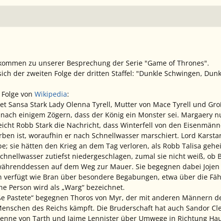
llkommen zu unserer Besprechung der Serie "Game of Thrones".
ch der zweiten Folge der dritten Staffel: "Dunkle Schwingen, Dun
Folge von
Wikipedia
:
 Sansa Stark Lady Olenna Tyrell, Mutter von Mace Tyrell und Gro
nach einigem Zögern, dass der König ein Monster sei. Margaery nu
eicht Robb Stark die Nachricht, dass Winterfell von den Eisenmän
orben ist, woraufhin er nach Schnellwasser marschiert. Lord Karst
; sie hätten den Krieg an dem Tag verloren, als Robb Talisa geheir
nellwasser zutiefst niedergeschlagen, zumal sie nicht weiß, ob 
währenddessen auf dem Weg zur Mauer. Sie begegnen dabei Jojen
n verfügt wie Bran über besondere Begabungen, etwa über die Fähi
che Person wird als „Warg“ bezeichnet.
ße Pastete“ begegnen Thoros von Myr, der mit anderen Männern de
 Menschen des Reichs kämpft. Die Bruderschaft hat auch Sandor C
ienne von Tarth und Jaime Lennister über Umwege in Richtung Haup