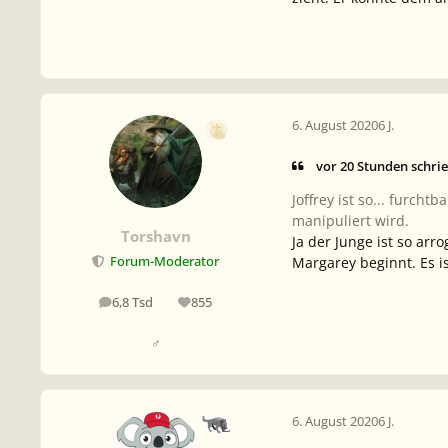
6. August 2020
6 J.
vor 20 Stunden schri
Joffrey ist so... furch
manipuliert wird.
Torshavn
Ja der Junge ist so ar
Margarey beginnt. Es i
Forum-Moderator
6,8 Tsd
855
Beiträge
Reputation
♂
6. August 2020
6 J.