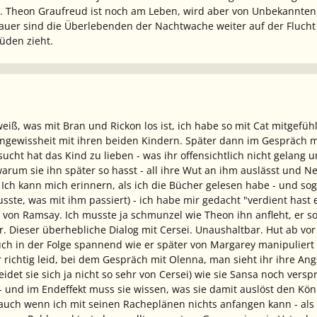
s. Theon Graufreud ist noch am Leben, wird aber von Unbekannten 
Mauer sind die Überlebenden der Nachtwache weiter auf der Fluch
Süden zieht.
iß, was mit Bran und Rickon los ist, ich habe so mit Cat mitgefühl
ngewissheit mit ihren beiden Kindern. Später dann im Gespräch mit
rsucht hat das Kind zu lieben - was ihr offensichtlich nicht gelang
arum sie ihn später so hasst - all ihre Wut an ihm auslässt und Ne
Ich kann mich erinnern, als ich die Bücher gelesen habe - und sog
sste, was mit ihm passiert) - ich habe mir gedacht "verdient hast es
tt von Ramsay. Ich musste ja schmunzel wie Theon ihn anfleht, er sol
tbar. Dieser überhebliche Dialog mit Cersei. Unaushaltbar. Hut ab vo
ch in der Folge spannend wie er später von Margarey manipuliert 
 richtig leid, bei dem Gespräch mit Olenna, man sieht ihr ihre Angs
heidet sie sich ja nicht so sehr von Cersei) wie sie Sansa noch ver
 und im Endeffekt muss sie wissen, was sie damit auslöst den König
auch wenn ich mit seinen Racheplänen nichts anfangen kann - als er