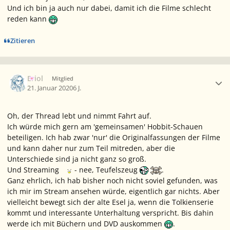
Und ich bin ja auch nur dabei, damit ich die Filme schlecht
reden kann
Zitieren
Ersteller-Statistik
Eriol
Mitglied
21. Januar 2020
6 J.
Oh, der Thread lebt und nimmt Fahrt auf.
Ich würde mich gern am 'gemeinsamen' Hobbit-Schauen
beteiligen. Ich hab zwar 'nur' die Originalfassungen der Filme
und kann daher nur zum Teil mitreden, aber die
Unterschiede sind ja nicht ganz so groß.
Und Streaming
- nee, Teufelszeug
.
Ganz ehrlich, ich hab bisher noch nicht soviel gefunden, was
ich mir im Stream ansehen würde, eigentlich gar nichts. Aber
vielleicht bewegt sich der alte Esel ja, wenn die Tolkienserie
kommt und interessante Unterhaltung verspricht. Bis dahin
werde ich mit Büchern und DVD auskommen
.