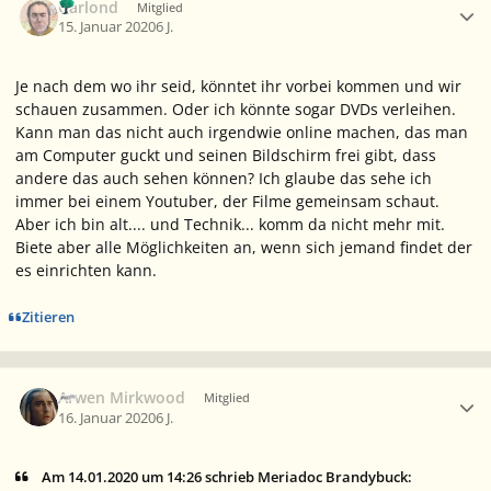
Garlond
Mitglied
15. Januar 2020
6 J.
Je nach dem wo ihr seid, könntet ihr vorbei kommen und wir
schauen zusammen. Oder ich könnte sogar DVDs verleihen.
Kann man das nicht auch irgendwie online machen, das man
am Computer guckt und seinen Bildschirm frei gibt, dass
andere das auch sehen können? Ich glaube das sehe ich
immer bei einem Youtuber, der Filme gemeinsam schaut.
Aber ich bin alt.... und Technik... komm da nicht mehr mit.
Biete aber alle Möglichkeiten an, wenn sich jemand findet der
es einrichten kann.
Zitieren
Ersteller-Statistik
Arwen Mirkwood
Mitglied
16. Januar 2020
6 J.
Am ‎14‎.‎01‎.‎2020 um 14:26 schrieb Meriadoc Brandybuck: