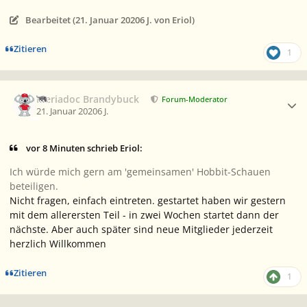
Bearbeitet (
21. Januar 2020
6 J.
von Eriol)
Zitieren
1
Ersteller-Statistik
Meriadoc Brandybuck
Forum-Moderator
21. Januar 2020
6 J.
vor 8 Minuten schrieb Eriol:
Ich würde mich gern am 'gemeinsamen' Hobbit-Schauen
beteiligen.
Nicht fragen, einfach eintreten. gestartet haben wir gestern
mit dem allerersten Teil - in zwei Wochen startet dann der
nächste. Aber auch später sind neue Mitglieder jederzeit
herzlich Willkommen
Zitieren
1