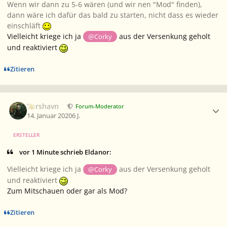
Wenn wir dann zu 5-6 wären (und wir nen "Mod" finden),
dann wäre ich dafür das bald zu starten, nicht dass es wieder
einschläft
Vielleicht kriege ich ja
aus der Versenkung geholt
@Corky
und reaktiviert
Zitieren
Ersteller-Statistik
Torshavn
Forum-Moderator
14. Januar 2020
6 J.
ERSTELLER
vor 1 Minute schrieb Eldanor:
Vielleicht kriege ich ja
aus der Versenkung geholt
@Corky
und reaktiviert
Zum Mitschauen oder gar als Mod?
Zitieren