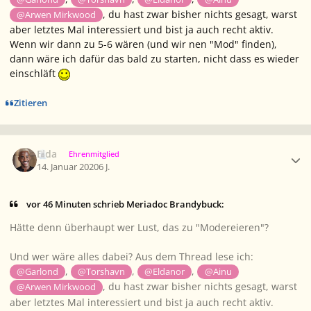
, du hast zwar bisher nichts gesagt, warst
@Arwen Mirkwood
aber letztes Mal interessiert und bist ja auch recht aktiv.
Wenn wir dann zu 5-6 wären (und wir nen "Mod" finden),
dann wäre ich dafür das bald zu starten, nicht dass es wieder
einschläft
Zitieren
Ersteller-Statistik
Elda
Ehrenmitglied
14. Januar 2020
6 J.
vor 46 Minuten schrieb Meriadoc Brandybuck:
Hätte denn überhaupt wer Lust, das zu "Modereieren"?
Und wer wäre alles dabei? Aus dem Thread lese ich:
,
,
,
@Garlond
@Torshavn
@Eldanor
@Ainu
, du hast zwar bisher nichts gesagt, warst
@Arwen Mirkwood
aber letztes Mal interessiert und bist ja auch recht aktiv.