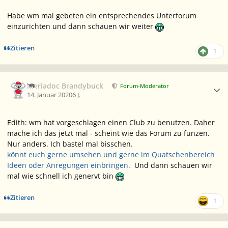
Habe wm mal gebeten ein entsprechendes Unterforum
einzurichten und dann schauen wir weiter
Zitieren
1
Ersteller-Statistik
Meriadoc Brandybuck
Forum-Moderator
14. Januar 2020
6 J.
Edith: wm hat vorgeschlagen einen Club zu benutzen. Daher
mache ich das jetzt mal - scheint wie das Forum zu funzen.
Nur anders. Ich bastel mal bisschen.
könnt euch gerne umsehen und gerne im Quatschenbereich
Ideen oder Anregungen einbringen.
Und dann schauen wir
mal wie schnell ich genervt bin
Zitieren
1
Ersteller-Statistik