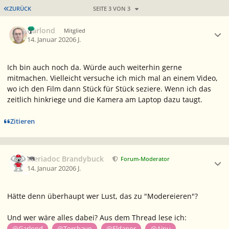
ERSTE SEITE
ZURÜCK
SEITE 3 VON 3
Ersteller-Statistik
Garlond
Mitglied
14. Januar 2020
6 J.
Ich bin auch noch da. Würde auch weiterhin gerne
mitmachen. Vielleicht versuche ich mich mal an einem Video,
wo ich den Film dann Stück für Stück seziere. Wenn ich das
zeitlich hinkriege und die Kamera am Laptop dazu taugt.
Zitieren
Ersteller-Statistik
Meriadoc Brandybuck
Forum-Moderator
14. Januar 2020
6 J.
Hätte denn überhaupt wer Lust, das zu "Modereieren"?
Und wer wäre alles dabei? Aus dem Thread lese ich:
,
,
,
@Garlond
@Torshavn
@Eldanor
@Ainu