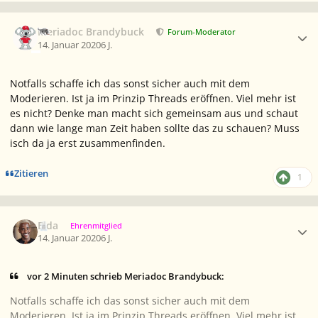
Ersteller-Statistik
Meriadoc Brandybuck
Forum-Moderator
14. Januar 2020
6 J.
Notfalls schaffe ich das sonst sicher auch mit dem
Moderieren. Ist ja im Prinzip Threads eröffnen. Viel mehr ist
es nicht? Denke man macht sich gemeinsam aus und schaut
dann wie lange man Zeit haben sollte das zu schauen? Muss
isch da ja erst zusammenfinden.
Zitieren
1
Ersteller-Statistik
Elda
Ehrenmitglied
14. Januar 2020
6 J.
vor 2 Minuten schrieb Meriadoc Brandybuck:
Notfalls schaffe ich das sonst sicher auch mit dem
Moderieren. Ist ja im Prinzip Threads eröffnen. Viel mehr ist