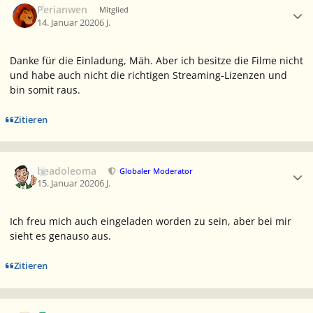
Perianwen
Mitglied
14. Januar 2020
6 J.
Danke für die Einladung, Mäh. Aber ich besitze die Filme nicht
und habe auch nicht die richtigen Streaming-Lizenzen und
bin somit raus.
Zitieren
Ersteller-Statistik
beadoleoma
Globaler Moderator
15. Januar 2020
6 J.
Ich freu mich auch eingeladen worden zu sein, aber bei mir
sieht es genauso aus.
Zitieren
Ersteller-Statistik