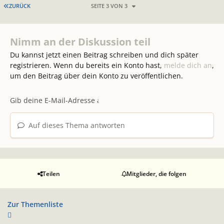
ERSTE SEITE
ZURÜCK
SEITE 3 VON 3
Nimm an der Diskussion teil
Du kannst jetzt einen Beitrag schreiben und dich später
registrieren. Wenn du bereits ein Konto hast,
melde dich an
,
um den Beitrag über dein Konto zu veröffentlichen.
Auf dieses Thema antworten
Teilen
Mitglieder, die folgen
Zur Themenliste