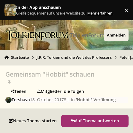
Zu Inhalt springen
In der App anschauen
×
Ig
Greife bequemer auf unsere Website zu.
Mehr erfahren
.
TolkienForum
Anmelden
Startseite
J.R.R. Tolkien und die Welt des Professors
Peter J
Gemeinsam "Hobbit" schauen
Teilen
Mitglieder, die folgen
Torshavn
18. Oktober 2017
8 J.
in
'Hobbit'-Verfilmung
Neues Thema starten
Auf Thema antworten