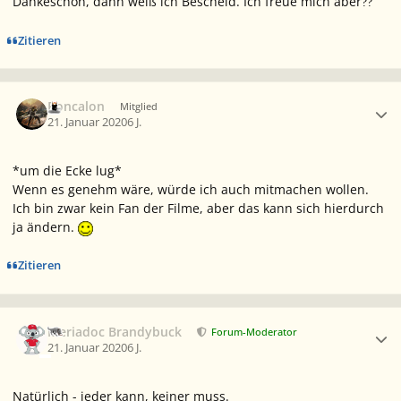
Dankeschön, dann weiß ich Bescheid. Ich freue mich aber
?
?
Zitieren
Ersteller-Statistik
Roncalon
Mitglied
21. Januar 2020
6 J.
*um die Ecke lug*
Wenn es genehm wäre, würde ich auch mitmachen wollen.
Ich bin zwar kein Fan der Filme, aber das kann sich hierdurch
ja ändern.
Zitieren
Ersteller-Statistik
Meriadoc Brandybuck
Forum-Moderator
21. Januar 2020
6 J.
Natürlich - jeder kann, keiner muss.