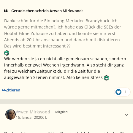
Gerade eben schrieb Arwen Mirkwood:
Dankeschön für die Einladung Meriadoc Brandybuck. Ich
würde gerne mitmachen
. Ich habe das Glück die SEEs der
?
Hobbit Filme Zuhause zu haben und könnte sie mir erst
Abends ab 20 Uhr anschauen und danach mit diskutieren.
Das wird bestimmt interessant
?
?
Wir werden sie ja eh nicht alle gemeinsam schauen, sondern
innerhalb der zwei Wochen irgendwann. Also steht dir ganz
frei zu welchem Zeitpunkt du dir die Zeit für die
ausgewählten Szenen nimmst. Also keinen Stress
Zitieren
1
Ersteller-Statistik
Arwen Mirkwood
Mitglied
16. Januar 2020
6 J.