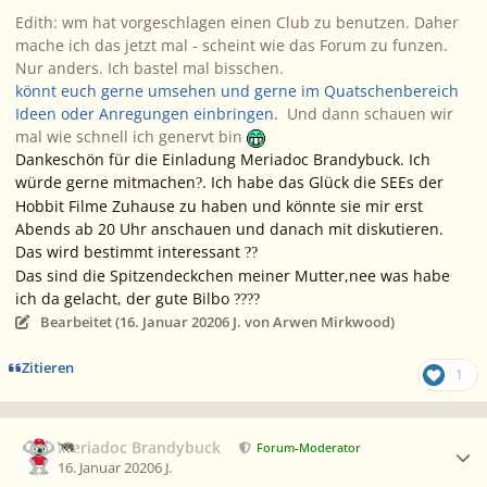
Edith: wm hat vorgeschlagen einen Club zu benutzen. Daher
mache ich das jetzt mal - scheint wie das Forum zu funzen.
Nur anders. Ich bastel mal bisschen.
könnt euch gerne umsehen und gerne im Quatschenbereich
Ideen oder Anregungen einbringen.
Und dann schauen wir
mal wie schnell ich genervt bin
Dankeschön für die Einladung Meriadoc Brandybuck. Ich
würde gerne mitmachen
. Ich habe das Glück die SEEs der
?
Hobbit Filme Zuhause zu haben und könnte sie mir erst
Abends ab 20 Uhr anschauen und danach mit diskutieren.
Das wird bestimmt interessant
?
?
Das sind die Spitzendeckchen meiner Mutter,nee was habe
ich da gelacht, der gute Bilbo
?
?
?
?
Bearbeitet (
16. Januar 2020
6 J.
von Arwen Mirkwood)
Zitieren
1
Ersteller-Statistik
Meriadoc Brandybuck
Forum-Moderator
16. Januar 2020
6 J.