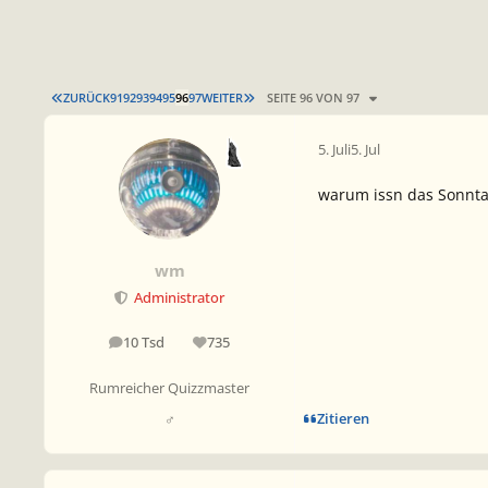
ERSTE SEITE
LETZTE SEITE
ZURÜCK
91
92
93
94
95
96
97
WEITER
SEITE 96 VON 97
5. Juli
5. Jul
warum issn das Sonntag
wm
Administrator
10 Tsd
735
Beiträge
Reputation
Rumreicher Quizzmaster
Zitieren
♂