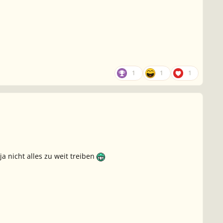
1
1
1
 nicht alles zu weit treiben