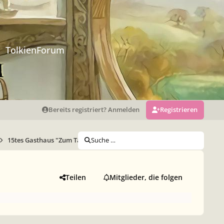
TolkienForum
Bereits registriert? Anmelden
Registrieren
15tes Gasthaus "Zum Tänzelnden Drachen"
Suche …
Teilen
Mitglieder, die folgen