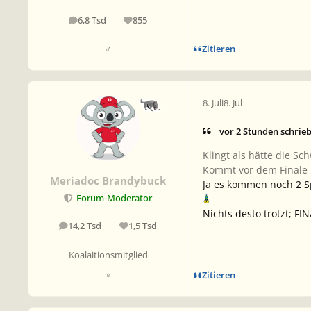
6,8 Tsd
855
Beiträge
Reputation
Zitieren
♂
8. Juli
8. Jul
vor 2 Stunden schrie
Klingt als hätte die S
Kommt vor dem Finale n
Meriadoc Brandybuck
Ja es kommen noch 2 Sp
Forum-Moderator
Nichts desto trotzt; FI
14,2 Tsd
1,5 Tsd
Beiträge
Reputation
Koalaitionsmitglied
Zitieren
♀