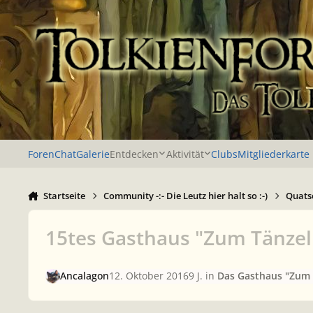
Zu Inhalt springen
Foren
Chat
Galerie
Entdecken
Aktivität
Clubs
Mitgliederkarte
Startseite
Community -:- Die Leutz hier halt so :-)
Quatsc
15tes Gasthaus "Zum Tänze
Ancalagon
12. Oktober 2016
9 J.
in
Das Gasthaus "Zum