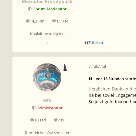
Meriadoc Brandybuck
Forum-Moderator
14,2 Tsd
1,5 Tsd
Beiträge
Reputation
Koalaitionsmitglied
Zitieren
♀
7. Juli
7. Jul
vor 13 Stunden schri
Herzlichen Dank an die
na bei soviel Engageme
wm
So jetzt geht looooo-h
Administrator
10 Tsd
735
Beiträge
Reputation
Rumreicher Quizzmaster