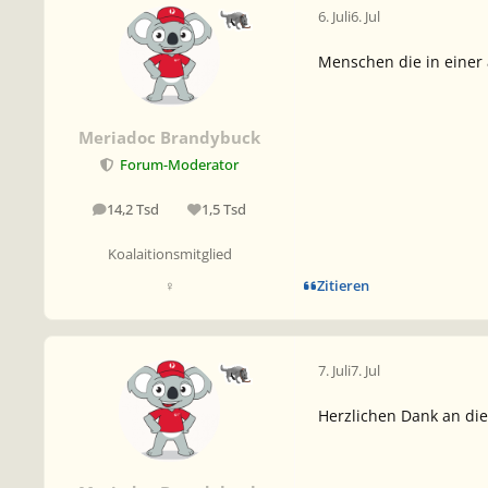
6. Juli
6. Jul
Menschen die in einer
Meriadoc Brandybuck
Forum-Moderator
14,2 Tsd
1,5 Tsd
Beiträge
Reputation
Koalaitionsmitglied
Zitieren
♀
7. Juli
7. Jul
Herzlichen Dank an die