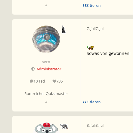
Zitieren
♂
7. Juli
7. Jul
Sowas von gewonnen!
wm
Administrator
10 Tsd
735
Beiträge
Reputation
Rumreicher Quizzmaster
Zitieren
♂
8. Juli
8. Jul