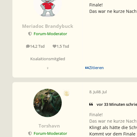
Finale!
Das war ne kurze Nacht.
Meriadoc Brandybuck
Forum-Moderator
14,2 Tsd
1,5 Tsd
Beiträge
Reputation
Koalaitionsmitglied
Zitieren
♀
8. Juli
8. Jul
vor 33 Minuten schri
Finale!
Das war ne kurze Nacht.
Torshavn
Klingt als hätte die S
Kommt vor dem Finale n
Forum-Moderator