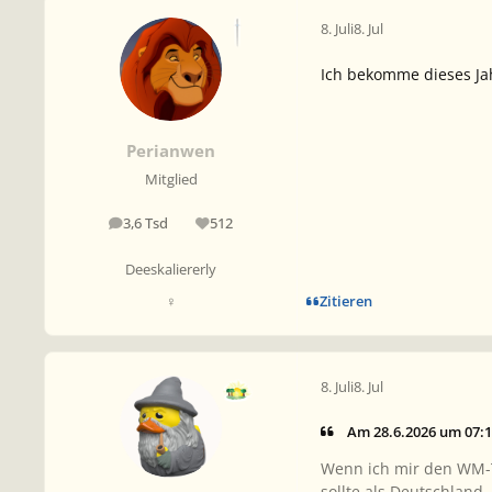
8. Juli
8. Jul
Ich bekomme dieses Jah
Perianwen
Mitglied
3,6 Tsd
512
Beiträge
Reputation
Deeskaliererly
Zitieren
♀
8. Juli
8. Jul
Am 28.6.2026 um 07:1
Wenn ich mir den WM-T
sollte als Deutschland.