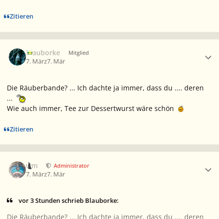
Zitieren
Ersteller-Statistik
Blauborke
Mitglied
7. März
7. Mär
Die Räuberbande? ... Ich dachte ja immer, dass du .... deren
...
Wie auch immer, Tee zur Dessertwurst wäre schön
Zitieren
Ersteller-Statistik
wm
Administrator
7. März
7. Mär
vor 3 Stunden schrieb Blauborke:
Die Räuberbande? ... Ich dachte ja immer, dass du .... deren