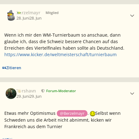
Ersteller-Statistik
Berzelmayr
Mitglied
28. Juni
28. Jun
Wenn ich mir den WM-Turnierbaum so anschaue, dann
glaube ich, dass die Schweiz bessere Chancen auf das
Erreichen des Viertelfinales haben sollte als Deutschland.
https://www.kicker.de/weltmeisterschaft/turnierbaum
Zitieren
Ersteller-Statistik
Torshavn
Forum-Moderator
29. Juni
29. Jun
Etwas mehr Optimismus
.
Selbst wenn
@Berzelmayr
Schweden uns die Arbeit nicht abnimmt, kicken wir
Frankreich aus dem Turnier