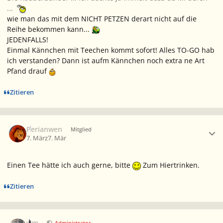
...
wie man das mit dem NICHT PETZEN derart nicht auf die
Reihe bekommen kann...
JEDENFALLS!
Einmal Kännchen mit Teechen kommt sofort! Alles TO-GO hab
ich verstanden? Dann ist aufm Kännchen noch extra ne Art
Pfand drauf
Zitieren
Ersteller-Statistik
Perianwen
Mitglied
7. März
7. Mär
Einen Tee hätte ich auch gerne, bitte
Zum Hiertrinken.
Zitieren
Ersteller-Statistik
wm
Administrator