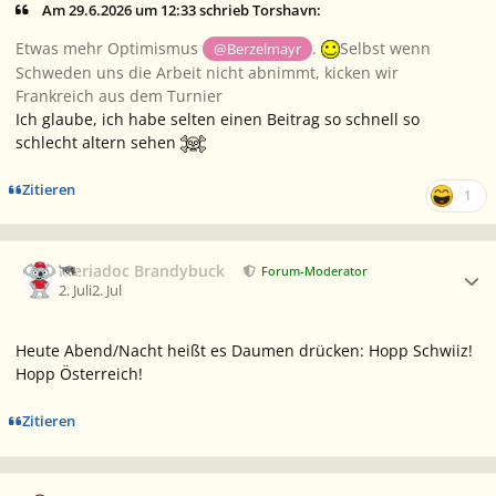
Am 29.6.2026 um 12:33 schrieb Torshavn:
Etwas mehr Optimismus
.
Selbst wenn
@Berzelmayr
Schweden uns die Arbeit nicht abnimmt, kicken wir
Frankreich aus dem Turnier
Ich glaube, ich habe selten einen Beitrag so schnell so
schlecht altern sehen
Zitieren
1
Ersteller-Statistik
Meriadoc Brandybuck
Forum-Moderator
2. Juli
2. Jul
Heute Abend/Nacht heißt es Daumen drücken: Hopp Schwiiz!
Hopp Österreich!
Zitieren
Ersteller-Statistik