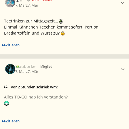
7. März
7. Mär
Teetrinken zur Mittagszeit...
Einmal Kännchen Teechen kommt sofort! Portion
Bratkartoffeln und Wurst zu?
Zitieren
Ersteller-Statistik
Blauborke
Mitglied
7. März
7. Mär
vor 2 Stunden schrieb wm:
Alles TO-GO hab ich verstanden?
Zitieren