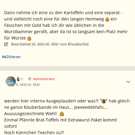
Dann nehme ich eine zu den Kartoffeln und eine separat -
und vielleicht noch eine für den langen Heimweg
ein
Fässchen mit Gold hab ich dir wie üblichen in die
Wurstkammer gerollt, aber da ist so langsam kein Platz mehr
für Würste
Bearbeitet (
6. März
6. Mär
von Blauborke)
Zitieren
Ersteller-Statistik
wm
Administrator
6. März
6. Mär
werden hier interna Ausgeplaudert oder was?!
hab gleich
ne ganze Räuberbande im Haus... Jeeeeedebfalls...
Auuuusgezeichnete Wahl!
Einmal Pfännle Brat-Toffels mit Extrawurst Paket kommt
sofort!
Noch Kännchen Teechen zu?!