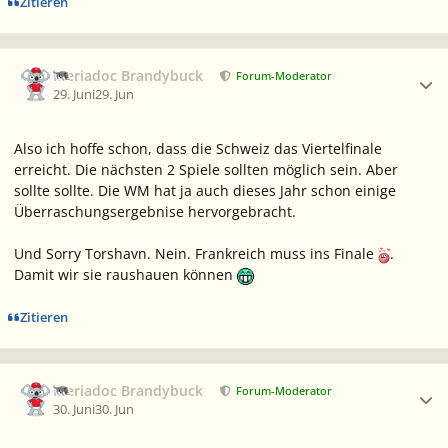
Zitieren
Ersteller-Statistik
Meriadoc Brandybuck
Forum-Moderator
29. Juni
29. Jun
Also ich hoffe schon, dass die Schweiz das Viertelfinale
erreicht. Die nächsten 2 Spiele sollten möglich sein. Aber
sollte sollte. Die WM hat ja auch dieses Jahr schon einige
Überraschungsergebnise hervorgebracht.
Und Sorry Torshavn. Nein. Frankreich muss ins Finale
.
Damit wir sie raushauen können
Zitieren
Ersteller-Statistik
Meriadoc Brandybuck
Forum-Moderator
30. Juni
30. Jun