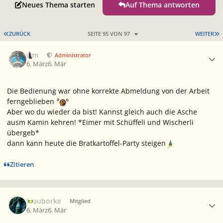
Neues Thema starten
Auf Thema antworten
ERSTE SEITE
L
ZURÜCK
SEITE 95 VON 97
WEITER
Ersteller-Statistik
wm
Administrator
6. März
6. Mär
Die Bedienung war ohne korrekte Abmeldung von der Arbeit
ferngeblieben
Aber wo du wieder da bist! Kannst gleich auch die Asche
ausm Kamin kehren! *Eimer mit Schüffeli und Wischerli
übergeb*
dann kann heute die Bratkartoffel-Party steigen
Zitieren
Ersteller-Statistik
Blauborke
Mitglied
6. März
6. Mär