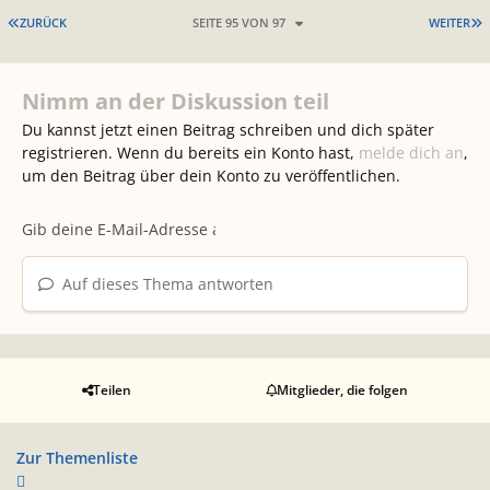
ERSTE SEITE
L
ZURÜCK
SEITE 95 VON 97
WEITER
Nimm an der Diskussion teil
Du kannst jetzt einen Beitrag schreiben und dich später
registrieren. Wenn du bereits ein Konto hast,
melde dich an
,
um den Beitrag über dein Konto zu veröffentlichen.
Auf dieses Thema antworten
Teilen
Mitglieder, die folgen
Zur Themenliste