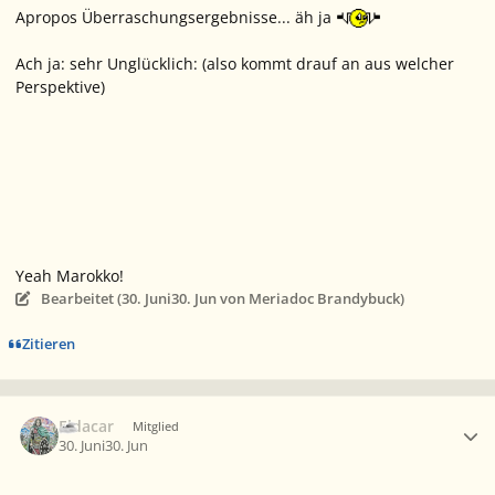
Apropos Überraschungsergebnisse... äh ja
Ach ja: sehr Unglücklich: (also kommt drauf an aus welcher
Perspektive)
Yeah Marokko!
Bearbeitet (
30. Juni
30. Jun
von Meriadoc Brandybuck)
Zitieren
Ersteller-Statistik
Eldacar
Mitglied
30. Juni
30. Jun