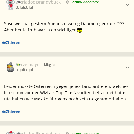
Meriadoc Brandybuck
Forum-Moderator
3. Juli
3. Jul
Soso wer hat gestern Abend zu wenig Daumen gedrückt????
Aber heute früh war ja eh wichtiger
Zitieren
Ersteller-Statistik
Berzelmayr
Mitglied
3. Juli
3. Jul
Leider musste Österreich gegen jenes Land antreten, welches
ich schon vor der WM als Top-Titelfavoriten betrachtet hatte.
Die haben wie Mexiko übrigens noch kein Gegentor erhalten.
Zitieren
Ersteller-Statistik
Meriadoc Brandybuck
Forum-Moderator