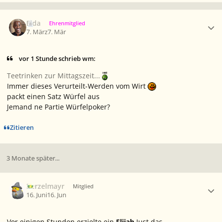
Ersteller-Statistik
Elda
Ehrenmitglied
7. März
7. Mär
vor 1 Stunde schrieb wm:
Teetrinken zur Mittagszeit...
Immer dieses Verurteilt-Werden vom Wirt
packt einen Satz Würfel aus
Jemand ne Partie Würfelpoker?
Zitieren
3 Monate später...
Ersteller-Statistik
Berzelmayr
Mitglied
16. Juni
16. Jun
Vor einigen Stunden erzielte ein
Elijah
Just das