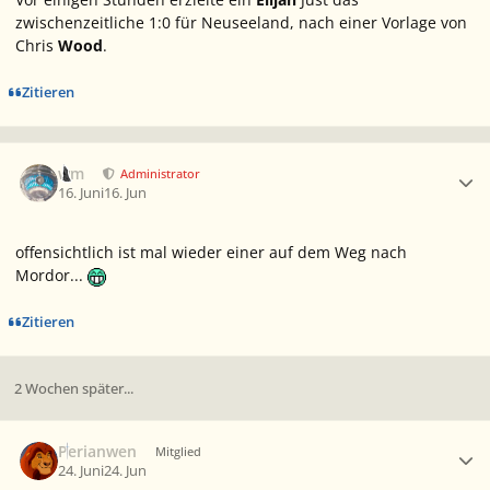
zwischenzeitliche 1:0 für Neuseeland, nach einer Vorlage von
Chris
Wood
.
Zitieren
Ersteller-Statistik
wm
Administrator
16. Juni
16. Jun
offensichtlich ist mal wieder einer auf dem Weg nach
Mordor...
Zitieren
2 Wochen später...
Ersteller-Statistik
Perianwen
Mitglied
24. Juni
24. Jun