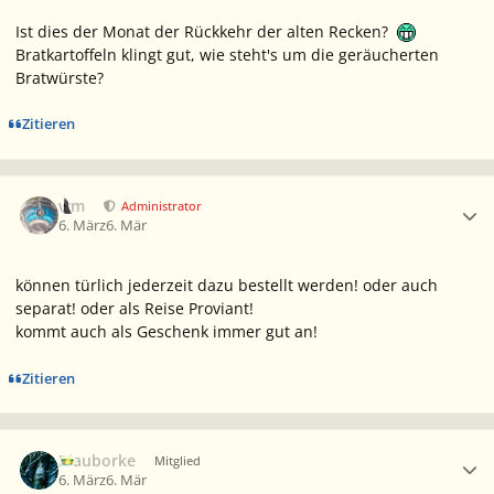
Ist dies der Monat der Rückkehr der alten Recken?
Bratkartoffeln klingt gut, wie steht's um die geräucherten
Bratwürste?
Zitieren
Ersteller-Statistik
wm
Administrator
6. März
6. Mär
können türlich jederzeit dazu bestellt werden! oder auch
separat! oder als Reise Proviant!
kommt auch als Geschenk immer gut an!
Zitieren
Ersteller-Statistik
Blauborke
Mitglied
6. März
6. Mär