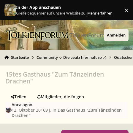
Zu Inhalt springen
In der App anschauen
×
Ig
Greife bequemer auf unsere Website zu.
Mehr erfahren
.
TolkienForum
Anmelden
Startseite
Community -:- Die Leutz hier halt so :-)
Quatschen 
15tes Gasthaus "Zum Tänzelnden
Drachen"
Teilen
Mitglieder, die folgen
Ancalagon
12. Oktober 2016
9 J.
in
Das Gasthaus "Zum Tänzelnden
Drachen"