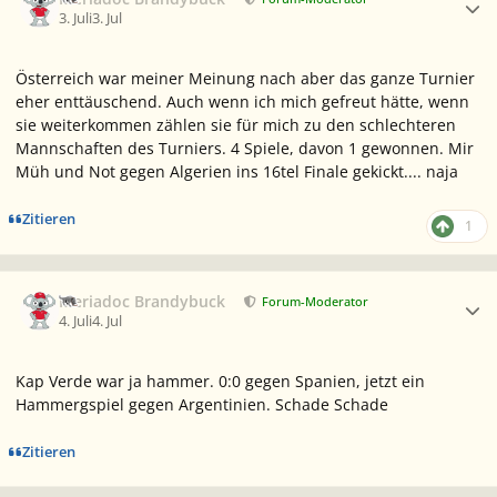
3. Juli
3. Jul
Österreich war meiner Meinung nach aber das ganze Turnier
eher enttäuschend. Auch wenn ich mich gefreut hätte, wenn
sie weiterkommen zählen sie für mich zu den schlechteren
Mannschaften des Turniers. 4 Spiele, davon 1 gewonnen. Mir
Müh und Not gegen Algerien ins 16tel Finale gekickt.... naja
Zitieren
1
Ersteller-Statistik
Meriadoc Brandybuck
Forum-Moderator
4. Juli
4. Jul
Kap Verde war ja hammer. 0:0 gegen Spanien, jetzt ein
Hammergspiel gegen Argentinien. Schade Schade
Zitieren