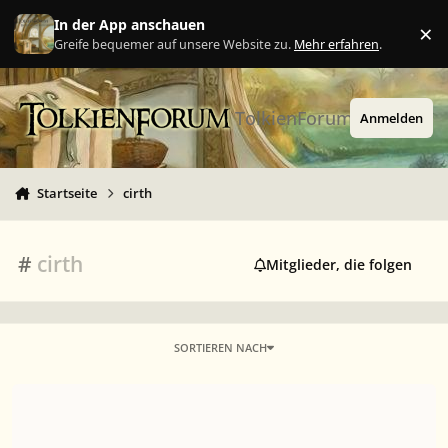
Zu Inhalt springen
In der App anschauen
×
Ig
Greife bequemer auf unsere Website zu.
Mehr erfahren
.
TolkienForum
Anmelden
Startseite
cirth
#
cirth
Mitglieder, die folgen
SORTIEREN NACH
Deutsches "e" in Cirth/Angerthas