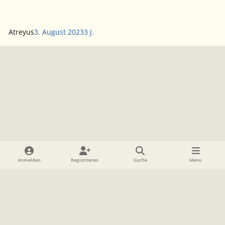
Atreyus
3. August 2023
3 J.
Heller Modus
Dunkler Modus
Systemeinstellung
Anmelden
Registrieren
Suche
Menu
Sprache
Datenschutzerklärung
Cookies
Impressum
www.TolkienForum.de
Powered by
Invision Community