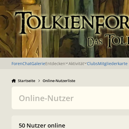
Zu Inhalt springen
Foren
Chat
Galerie
Entdecken
Aktivität
Clubs
Mitgliederkarte
Startseite
Online-Nutzerliste
Online-Nutzer
50 Nutzer online