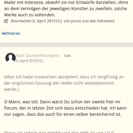
Maler mit Interesse, obwohl sie nur Entwürfe darstellen, ohne
an dem Vermögen der jeweiligen Künstler zu zweifeln, solche
Werke auch zu vollenden.
Bearbeitet (
3. April 2013
13 J.
von Joran aus den Schatten)
Zitieren
Gast Dunderklumpen
Gast
3. April 2013
13 J.
(Aber ich habe inzwischen akzeptiert, dass ich langfristig an
der englischen Fassung der HoMe nicht vorbeikommen
werde.)
O Mann, was toll. Dann wärst Du schon der zweite hier im
Forum, der in letzter Zeit sich dazu entschieden hat. Ich kann
nur sagen, dass das auch für einen selber bereichernd ist.
Wenn ich jedoch den Hobbit und den HdR als von J.R.R.