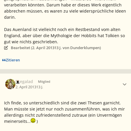
verarbeiten könnten. Darum habe er dieses Werk eigentlich
abbrechen
müssen
, es waren zu viele widersprüchliche Ideen
darin.
Das Auenland ist vielleicht noch ein Restbestand vom alten
England, aber über die Mythologie der Hobbits hat Tolkien so
gut wie nichts geschrieben.
Bearbeitet (
2. April 2013
13 J.
von Dunderklumpen)
Zitieren
Ersteller-Statistik
Bregalad
Mitglied
2. April 2013
13 J.
Ich finde, so unterschiedlich sind die zwei Thesen garnicht.
Man müsste sie jetzt nur noch zusammenführen, was ich mir
allerdings nicht zufriedenstellend zutraue (ein Unvermögen
meinerseits...
)