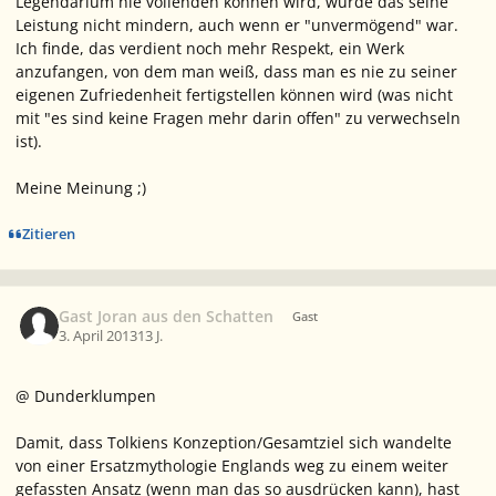
Legendarium nie vollenden können wird, würde das seine
Leistung nicht mindern, auch wenn er "unvermögend" war.
Ich finde, das verdient noch mehr Respekt, ein Werk
anzufangen, von dem man weiß, dass man es nie zu seiner
eigenen Zufriedenheit fertigstellen können wird (was nicht
mit "es sind keine Fragen mehr darin offen" zu verwechseln
ist).
Meine Meinung ;)
Zitieren
Gast Joran aus den Schatten
Gast
3. April 2013
13 J.
@ Dunderklumpen
Damit, dass Tolkiens Konzeption/Gesamtziel sich wandelte
von einer Ersatzmythologie Englands weg zu einem weiter
gefassten Ansatz (wenn man das so ausdrücken kann), hast