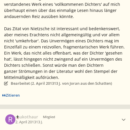
verstandenes Werk eines 'vollkommenen Dichters' auf mich
überhaupt einen über das einmalige Lesen hinaus länger
andauernden Reiz ausüben könnte.
Das Zitat von Nietzsche ist interessant und bedenkenswert,
aber meines Erachtens nicht allgemeingültig und vor allem
nicht 'umkehrbar'. Das Unvermögen eines Dichters mag im
Einzelfall zu einem reizvollen, fragmentarischen Werk führen.
Ein Werk, das nicht alles offenbart, was der Dichter 'gesehen
hat', lässt hingegen nicht zwingend auf ein Unvermögen des
Dichters schließen. Sonst würde man den Dichtern
ganzer Strömungen in der Literatur wohl den Stempel der
Mittelmäßigkeit aufdrücken.
Bearbeitet (
2. April 2013
13 J.
von Joran aus den Schatten)
Zitieren
Ersteller-Statistik
raukothaur
Mitglied
2. April 2013
13 J.