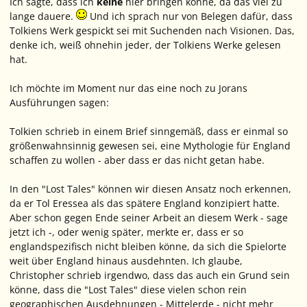
Ich sagte, dass ich
keine
hier bringen könne, da das viel zu
lange dauere.
Und ich sprach nur von Belegen dafür, dass
Tolkiens Werk gespickt sei mit Suchenden nach Visionen. Das,
denke ich, weiß ohnehin jeder, der Tolkiens Werke gelesen
hat.
Ich möchte im Moment nur das eine noch zu Jorans
Ausführungen sagen:
Tolkien schrieb in einem Brief sinngemäß, dass er einmal so
größenwahnsinnig gewesen sei, eine Mythologie für England
schaffen zu wollen - aber dass er das nicht getan habe.
In den "Lost Tales" können wir diesen Ansatz noch erkennen,
da er Tol Eressea als das spätere England konzipiert hatte.
Aber schon gegen Ende seiner Arbeit an diesem Werk - sage
jetzt ich -, oder wenig später, merkte er, dass er so
englandspezifisch nicht bleiben könne, da sich die Spielorte
weit über England hinaus ausdehnten. Ich glaube,
Christopher schrieb irgendwo, dass das auch ein Grund sein
könne, dass die "Lost Tales" diese vielen schon rein
geographischen Ausdehnungen - Mittelerde - nicht mehr