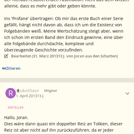
alleine, dass es mehr gibt oder geben könnte.
Ins 'Profane' übertragen: Ob mir das erste Buch einer Serie
gefällt, hängt nicht davon ab, dass ich um die Existenz von
Folgebänden weiß. Meine Wertschätzung steigt aber, wenn
ich schon im ersten Band den Eindruck gewinne, eine über
alle Folgebände durchdachte, komplexe und
überzeugende Geschichte vorzufinden.
Bearbeitet (
31. März 2013
13 J.
von Joran aus den Schatten)
Zitieren
Ersteller-Statistik
raukothaur
Mitglied
1. April 2013
13 J.
ERSTELLER
Hallo, Joran.
Dies wäre dann quasi ein doppelter Reiz an Tolkien, dieser
Reiz ist aber nicht auf ihn zurückzuführen, da er jeder