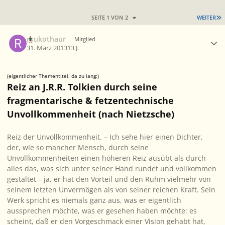
L
SEITE 1 VON 2
WEITER
Ersteller-Statistik
raukothaur
Mitglied
31. März 2013
13 J.
(eigentlicher Thementitel, da zu lang:)
Reiz an J.R.R. Tolkien durch seine
fragmentarische & fetzentechnische
Unvollkommenheit (nach Nietzsche)
Reiz der Unvollkommenheit.
– Ich sehe hier einen Dichter,
der, wie so mancher Mensch, durch seine
Unvollkommenheiten einen höheren Reiz ausübt als durch
alles das, was sich unter seiner Hand rundet und vollkommen
gestaltet – ja, er hat den Vorteil und den Ruhm vielmehr von
seinem letzten Unvermögen als von seiner reichen Kraft. Sein
Werk spricht es niemals ganz aus, was er eigentlich
aussprechen möchte, was er
gesehen haben möchte
: es
scheint, daß er den Vorgeschmack einer Vision gehabt hat,