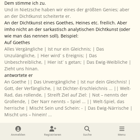
Dem stimme ich zu.
Und in Nietzsche haben wir eines der größten Genies; aber
an der Dichtkunst scheiterte er.
An der Dichtkunst eines Goethes, Heines etc. freilich. Aber
imho nicht an der sarkastisch analytischen Dichtkunst (oder
wie man das nennen soll). Beispiel:
Auf Goethes
Alles Vergängliche | Ist nur ein Gleichnis; | Das
Unzulängliche, | Hier wird´ s Ereignis; | Das
Unbeschreibliche, | Hier ist´ s getan; | Das Ewig-Weibliche |
Zieht uns hinan.
antwortete er
An Goethe || Das Unvergängliche | Ist nur dein Gleichnis! |
Gott, der Verfängliche, | Ist Dichter-Erschleichnis ... || Welt-
Rad, das rollende, | Streift Ziel auf Ziel: | Not – nennts der
Grollende, | Der Narr nennts – Spiel ... || Welt-Spiel, das
herrische | Mischt Sein und Schein: - | Das Ewig-Närrische |
Mischt
uns
– hinein! ...
Um mir hierzu eine qualifiziertere Meinung bilden zu können,
Anmelden
Registrieren
Suche
Menu