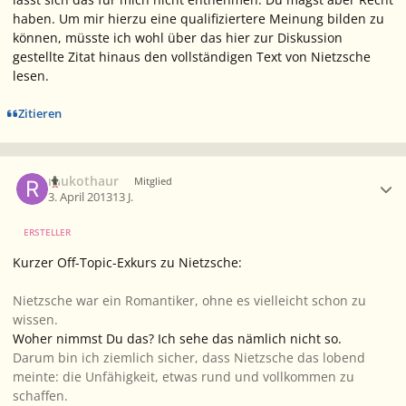
haben. Um mir hierzu eine qualifiziertere Meinung bilden zu
können, müsste ich wohl über das hier zur Diskussion
gestellte Zitat hinaus den vollständigen Text von Nietzsche
lesen.
Zitieren
Ersteller-Statistik
raukothaur
Mitglied
3. April 2013
13 J.
ERSTELLER
Kurzer Off-Topic-Exkurs zu Nietzsche:
Nietzsche war ein Romantiker, ohne es vielleicht schon zu
wissen.
Woher nimmst Du das? Ich sehe das nämlich nicht so.
Darum bin ich ziemlich sicher, dass Nietzsche das lobend
meinte: die Unfähigkeit, etwas rund und vollkommen zu
schaffen.