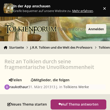
Zu Inhalt springen
In der App anschauen
×
Ig
Greife bequemer auf unsere Website zu.
Mehr erfahren
.
TolkienForum
Anmelden
Startseite
J.R.R. Tolkien und die Welt des Professors
Tolkie
Reiz an Tolkien durch seine
fragmentarische Unvollkommenheit
Teilen
Mitglieder, die folgen
raukothaur
31. März 2013
13 J.
in
Tolkiens Werke
Neues Thema starten
Auf Thema antworten