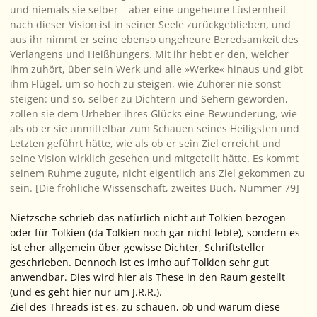
und niemals sie selber – aber eine ungeheure Lüsternheit
nach dieser Vision ist in seiner Seele zurückgeblieben, und
aus ihr nimmt er seine ebenso ungeheure Beredsamkeit des
Verlangens und Heißhungers. Mit ihr hebt er den, welcher
ihm zuhört, über sein Werk und alle »Werke« hinaus und gibt
ihm Flügel, um so hoch zu steigen, wie Zuhörer nie sonst
steigen: und so, selber zu Dichtern und Sehern geworden,
zollen sie dem Urheber ihres Glücks eine Bewunderung, wie
als ob er sie unmittelbar zum Schauen seines Heiligsten und
Letzten geführt hätte, wie als ob er sein Ziel erreicht und
seine Vision wirklich
gesehen
und mitgeteilt hätte. Es kommt
seinem Ruhme zugute, nicht eigentlich ans Ziel gekommen zu
sein. [
Die fröhliche Wissenschaft
, zweites Buch, Nummer 79]
Nietzsche schrieb das natürlich nicht auf Tolkien bezogen
oder für Tolkien (da Tolkien noch gar nicht lebte), sondern es
ist eher allgemein über gewisse Dichter, Schriftsteller
geschrieben. Dennoch ist es imho auf Tolkien sehr gut
anwendbar. Dies wird hier als These in den Raum gestellt
(und es geht hier nur um J.R.R.).
Ziel des Threads ist es, zu schauen,
ob
und
warum
diese