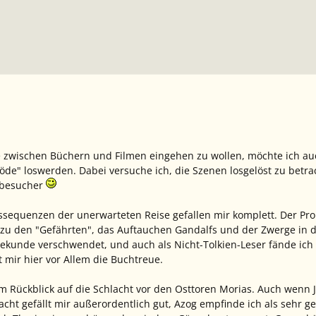
 zwischen Büchern und Filmen eingehen zu wollen, möchte ich auc
de" loswerden. Dabei versuche ich, die Szenen losgelöst zu betrac
obesucher
sequenzen der unerwarteten Reise gefallen mir komplett. Der Pro
u den "Gefährten", das Auftauchen Gandalfs und der Zwerge in de
 Sekunde verschwendet, und auch als Nicht-Tolkien-Leser fände ich
lt mir hier vor Allem die Buchtreue.
em Rückblick auf die Schlacht vor den Osttoren Morias. Auch wenn 
lacht gefällt mir außerordentlich gut, Azog empfinde ich als sehr