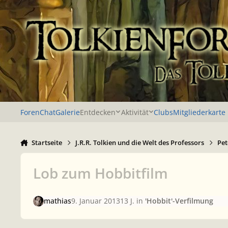
Zu Inhalt springen
Foren
Chat
Galerie
Entdecken
Aktivität
Clubs
Mitgliederkarte
Startseite
J.R.R. Tolkien und die Welt des Professors
Pet
Lob zum Hobbitfilm
mathias
9. Januar 2013
13 J.
in
'Hobbit'-Verfilmung