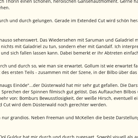
h Thorin einen schönen, heroischen Gänsehautmoment. Gerne hätt
ehen.
durch und durch gelungen. Gerade im Extended Cut wird schön hera
enauso sehenswert. Das Wiedersehen mit Saruman und Galadriel ma
 nichts mit Galadriel zu tun, sondern eher mit Gandalf. Ich interpr
und sich fallen lassen kann. Dabei bemerkt er ihr Abtreten einfach
urch und durch so, wie man sie erwartet. Gollum ist wie erwartet f
t des ersten Teils - zusammen mit der Szene, in der Bilbo über das
Smaugs Einöde"...der Düsterwald hat mir sehr gut gefallen. Die Dar
 Sprechen der Spinnen filmisch gut gelöst. Das Auftauchen Bilbos
ehr von: Bomburs Bewusstlosigkeit, der weiße Hirsch, eventuell e
ed Cut wird dem Düsterwald noch gerechter werden.
h nur grandios. Neben Freeman und McKellen die beste Darstellung
Dol Guldur hat mir durch und durch zugesagt. Sowohl visuell als 