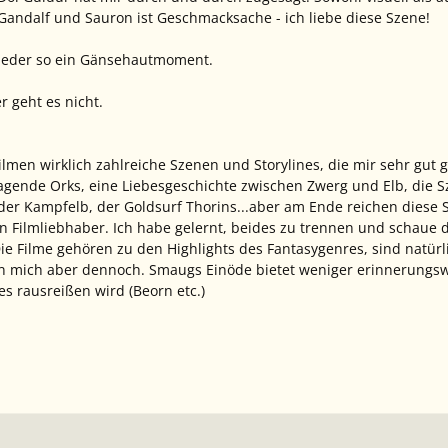
andalf und Sauron ist Geschmacksache - ich liebe diese Szene!
ieder so ein Gänsehautmoment.
r geht es nicht.
Filmen wirklich zahlreiche Szenen und Storylines, die mir sehr gu
jagende Orks, eine Liebesgeschichte zwischen Zwerg und Elb, die Sz
der Kampfelb, der Goldsurf Thorins...aber am Ende reichen diese 
en Filmliebhaber. Ich habe gelernt, beides zu trennen und schaue d
ie Filme gehören zu den Highlights des Fantasygenres, sind natür
n mich aber dennoch. Smaugs Einöde bietet weniger erinnerungswe
es rausreißen wird (Beorn etc.)