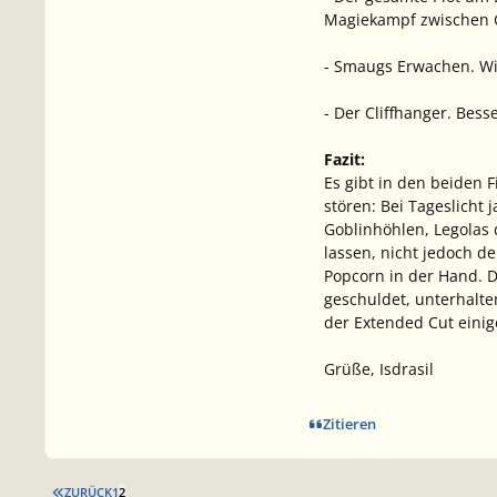
Magiekampf zwischen G
- Smaugs Erwachen. W
- Der Cliffhanger. Besse
Fazit:
Es gibt in den beiden 
stören: Bei Tageslicht 
Goblinhöhlen, Legolas 
lassen, nicht jedoch d
Popcorn in der Hand. D
geschuldet, unterhalte
der Extended Cut einig
Grüße, Isdrasil
Zitieren
ERSTE SEITE
ZURÜCK
1
2