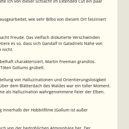
e ich von dieser Schlacht im Extended Cut ein paar
usgearbeitet, wie sehr Bilbo von diesem Ort fasziniert
cht Freude. Das vielfach diskutierte Verschwinden
etiere es so, dass sich Gandalf in Galadriels Nähe von
 nicht.
abelhaft charakterisiert, Martin Freeman grandios.
 Töten Gollums grübelt.
stellung von Halluzinationen und Orientierungslosigkeit
 über dem Blätterdach des Waldes war ein toller Moment.
ine als Halluzination wahrgenommene Feier der Elben.
 innerhalb der Hobbitfilme (Gollum ist außer
auch von der bedrohlichen Atmosphäre her. Der