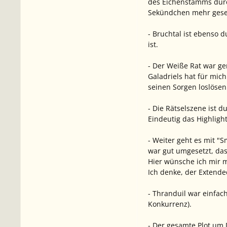
des Eichenstamms durc
Sekündchen mehr ges
- Bruchtal ist ebenso 
ist.
- Der Weiße Rat war g
Galadriels hat für mich
seinen Sorgen loslösen 
- Die Rätselszene ist d
Eindeutig das Highligh
- Weiter geht es mit "
war gut umgesetzt, das
Hier wünsche ich mir m
Ich denke, der Extend
- Thranduil war einfac
Konkurrenz).
- Der gesamte Plot um 