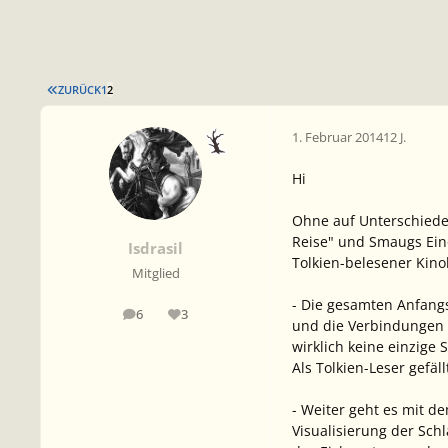
ERSTE SEITE
ZURÜCK
1
2
1. Februar 2014
12 J.
Hi
Ohne auf Unterschiede
Reise" und Smaugs Einö
Isdrasil
Tolkien-belesener Kin
Mitglied
- Die gesamten Anfangs
6
3
Beiträge
Reputation
und die Verbindungen z
wirklich keine einzige
Als Tolkien-Leser gefäl
- Weiter geht es mit d
Visualisierung der Sch