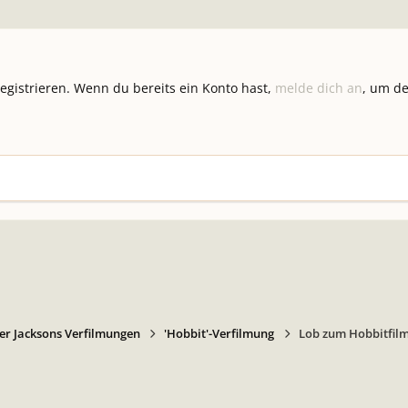
registrieren. Wenn du bereits ein Konto hast,
melde dich an
, um de
er Jacksons Verfilmungen
'Hobbit'-Verfilmung
Lob zum Hobbitfil