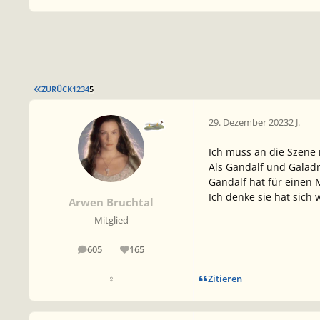
ERSTE SEITE
ZURÜCK
1
2
3
4
5
29. Dezember 2023
2 J.
Ich muss an die Szene 
Als Gandalf und Galad
Gandalf hat für einen 
Ich denke sie hat sich 
Arwen Bruchtal
Mitglied
605
165
Beiträge
Reputation
Zitieren
♀