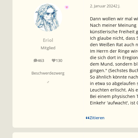
2. Januar 2024
2 J.
Dann wollen wir mal wi
Nach meiner Meinung is
künstlerische Freihei
Ich glaube nicht, dass
Eriol
den Weißen Rat auch n
Mitglied
Im Herrn der Ringe wir
die sich dort in Eregio
463
130
Beiträge
Reputation
dem Mund, sondern bli
gingen." (Sechstes Buc
Beschwerdezwerg
So ähnlich könnte nac
♂
in etwa so abgelaufen 
Leuchten erlischt. Als 
Bei einem physischen T
Einkehr 'aufwacht', is
Zitieren