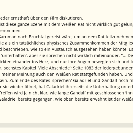
eder ernsthaft über den Film diskutieren.
t diese ganze Szene mit dem Weißen Rat nicht wirklich gut gelung
t genommen.
 Saruman nach Bruchtal gereist wäre, um an dem Rat teilzunehmen. 
ie als ein tatsächliches physisches Zusammenkommen der Mitglied
d beschrieben, wie so ein Austausch ausgesehen haben könnte. Es 
n 'unterhalten', aber sie sprechen nicht wirklich miteinander. "... 
ckten einander ins Herz; und nur ihre Augen bewegten sich und
h, sechstes Kapitel 'Viele Abschiede'; Seite 1083 der ledergebund
h meiner Meinung auch den Weißen Rat stattgefunden haben. Und 
sein. Zum Ende des Rates 'sprechen' Galadriel und Gandalf noch m
er sie wieder öffnet, hat Galadriel ihrerseits die Unterhaltung un
reffen wird ja nicht klar, wie lange Gandalf mit geschlossenen 'in
t Galadriel bereits gegangen. Wie oben bereits erwähnt ist der Wei