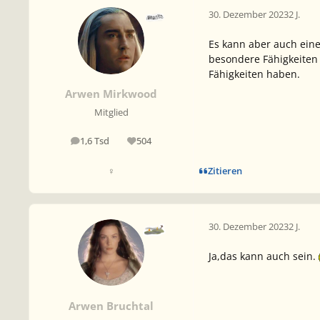
30. Dezember 2023
2 J.
Es kann aber auch eine
besondere Fähigkeiten
Fähigkeiten haben.
Arwen Mirkwood
Mitglied
1,6 Tsd
504
Beiträge
Reputation
Zitieren
♀
30. Dezember 2023
2 J.
Ja,das kann auch sein.
Arwen Bruchtal