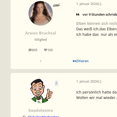
1. Januar 2024
2 J.
vor 9 Stunden schrie
Elben können sich nicht
Das weiß ich,das Elben
Arwen Bruchtal
Ich habe das nur als e
Mitglied
605
165
Beiträge
Reputation
Zitieren
♀
1. Januar 2024
2 J.
Ich persönlich hatte d
Wollen wir mal wiede
beadoleoma