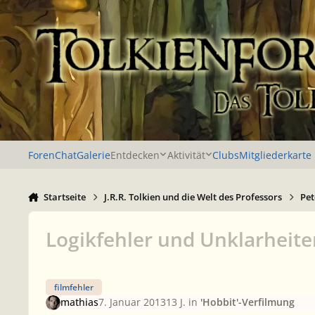
Zu Inhalt springen
Foren
Chat
Galerie
Entdecken
Aktivität
Clubs
Mitgliederkarte
Startseite
J.R.R. Tolkien und die Welt des Professors
Pet
Logikfehler und Unklarheite
filmfehler
mathias
7. Januar 2013
13 J.
in
'Hobbit'-Verfilmung