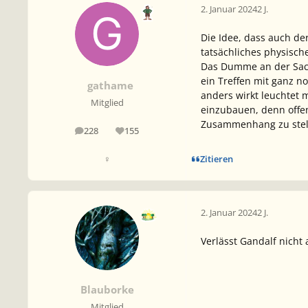
2. Januar 2024
2 J.
Die Idee, dass auch de
tatsächliches physis
Das Dumme an der Sache
ein Treffen mit ganz 
gathame
anders wirkt leuchtet m
Mitglied
einzubauen, denn offen
Zusammenhang zu stel
228
155
Beiträge
Reputation
Zitieren
♀
2. Januar 2024
2 J.
Verlässt Gandalf nicht
Blauborke
Mitglied