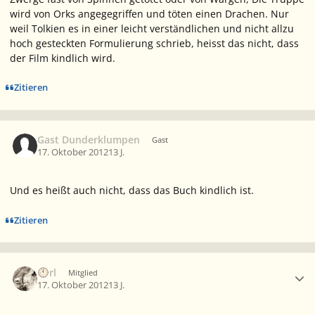
wird von Orks angegegriffen und töten einen Drachen. Nur
weil Tolkien es in einer leicht verständlichen und nicht allzu
hoch gesteckten Formulierung schrieb, heisst das nicht, dass
der Film kindlich wird.
Zitieren
Gast Dunderklumpen
Gast
17. Oktober 2012
13 J.
Und es heißt auch nicht, dass das Buch kindlich ist.
Zitieren
Ersteller-Statistik
Eorl
Mitglied
17. Oktober 2012
13 J.