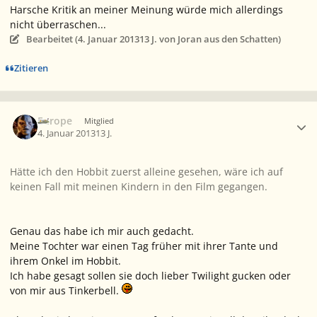
Harsche Kritik an meiner Meinung würde mich allerdings
nicht überraschen...
Bearbeitet (
4. Januar 2013
13 J.
von Joran aus den Schatten)
Zitieren
Ersteller-Statistik
Europe
Mitglied
4. Januar 2013
13 J.
Hätte ich den Hobbit zuerst alleine gesehen, wäre ich auf
keinen Fall mit meinen Kindern in den Film gegangen.
Genau das habe ich mir auch gedacht.
Meine Tochter war einen Tag früher mit ihrer Tante und
ihrem Onkel im Hobbit.
Ich habe gesagt sollen sie doch lieber Twilight gucken oder
von mir aus Tinkerbell.