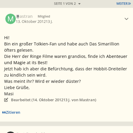
L
SEITE 1 VON 2
WEITER
Ersteller-Statistik
Mastran
Mitglied
13. Oktober 2012
13 J.
Hi!
Bin ein großer Tolkien-Fan und habe auch Das Simarillion
öfters gelesen.
Die Herr der Ringe Filme waren grandios, finde ich
Abenteuer
und Magie
at its Best!
Jetzt hab ich aber die Befürchtung, dass der Hobbit-Dreiteiler
zu kindlich sein wird.
Was meint ihr? Wird er wieder düster?
Liebe Grüße,
Masi
Bearbeitet (
14. Oktober 2012
13 J.
von Mastran)
Zitieren