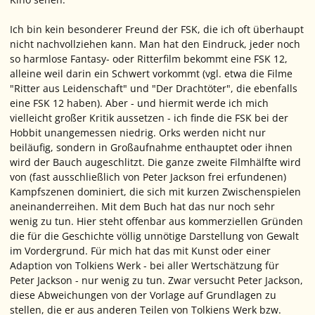
Ich bin kein besonderer Freund der FSK, die ich oft überhaupt
nicht nachvollziehen kann. Man hat den Eindruck, jeder noch
so harmlose Fantasy- oder Ritterfilm bekommt eine FSK 12,
alleine weil darin ein Schwert vorkommt (vgl. etwa die Filme
"Ritter aus Leidenschaft" und "Der Drachtöter", die ebenfalls
eine FSK 12 haben). Aber - und hiermit werde ich mich
vielleicht großer Kritik aussetzen - ich finde die FSK bei der
Hobbit unangemessen niedrig. Orks werden nicht nur
beiläufig, sondern in Großaufnahme enthauptet oder ihnen
wird der Bauch augeschlitzt. Die ganze zweite Filmhälfte wird
von (fast ausschließlich von Peter Jackson frei erfundenen)
Kampfszenen dominiert, die sich mit kurzen Zwischenspielen
aneinanderreihen. Mit dem Buch hat das nur noch sehr
wenig zu tun. Hier steht offenbar aus kommerziellen Gründen
die für die Geschichte völlig unnötige Darstellung von Gewalt
im Vordergrund. Für mich hat das mit Kunst oder einer
Adaption von Tolkiens Werk - bei aller Wertschätzung für
Peter Jackson - nur wenig zu tun. Zwar versucht Peter Jackson,
diese Abweichungen von der Vorlage auf Grundlagen zu
stellen, die er aus anderen Teilen von Tolkiens Werk bzw.