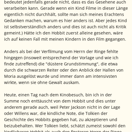
bedeutet jedenfalls gerade nicht, dass es das Gesehene auch
verarbeiten kann. Gerade wenn ein Kind Filme in dieser Länge
eigentlich nicht durchhält, sollte man sich meines Erachtens
Gedanken machen, warum es hier anders ist. Aber jedes Kind
ist selbstverständlich anders und dies ist auch nicht als Kritik
gemeint.) Hätte ich den Hobbit zuerst alleine gesehen, wäre
ich auf keinen Fall mit meinen Kindern in den Film gegangen.
Anders als bei der Verfilmung vom Herrn der Ringe fehlte
hingegen (insoweit entsprechend der Vorlage und wie ich
finde zutreffend) die "düstere Grundstimmung", die etwa
durch die schwarzen Reiter oder den Anblick der Hallen von
Moria ausgelöst wurde und immer dann am intensivsten
wirkte, wenn sie ohne Gewalt auskam.
Heute, einen Tag nach dem Kinobesuch, bin ich in der
Summe noch enttäuscht von dem Hobbit und dies unter
anderem gerade auch, weil Peter Jackson nicht in der Lage
oder Willens war, die kindliche Note, die Tolkien der
Geschichte des Hobbits gegeben hat, zu akzeptieren und
beizubehalten. Wer Tolkien liebt, schätzt zumeist sowohl den
kindlicheren Hobbit als auch den finsteren Herrn der Ringe.