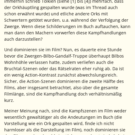
immerhin schrieb Tolkien (siehe [1] bis [4]) mehrfach, dass
der Orkhäuptling gespalten wurde (was im Thread auch
schon erwähnt wurde) und etliche andere Orks mit
Schwertern getötet wurden, u.a. während der Verfolgung der
Zwerge. Wenn diese Schilderungen im Buch auftauchen, kann
man dann den Machern vorwerfen diese Kampfhandlungen
auch darzustellen?
Und dominieren sie im Film? Nun, es dauerte eine Stunde
bevor die Zwergen-Bilbo-Gandalf-Truppe überhaupt Bilbos
Wohnhöhle verlassen hatte, zudem verliefen auch die
Bruchtal-Szenen oder das Rätselraten eher ruhig ab. Da ist
ein wenig Action-Kontrast zunächst abwechslungsreich.
Sicher, die Action-Szenen dominieren die zweite Hälfte des
Films, aber insgesamt betrachtet, also über die gesamte
Filmlänge, sind die Kampfhandlung doch verhältnismäßig
kurz.
Meiner Meinung nach, sind die Kampfszenen im Film weder
wesentlich gewaltätiger als die Andeutungen im Buch (die
Vorstellung wie ein Ork gespalten wird, finde ich nicht
harmloser als die Darstellung im Film), noch dominieren sie