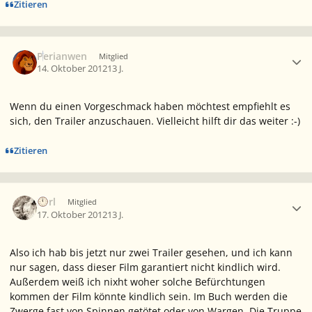
Zitieren
Ersteller-Statistik
Perianwen
Mitglied
14. Oktober 2012
13 J.
Wenn du einen Vorgeschmack haben möchtest empfiehlt es
sich, den Trailer anzuschauen. Vielleicht hilft dir das weiter :-)
Zitieren
Ersteller-Statistik
Eorl
Mitglied
17. Oktober 2012
13 J.
Also ich hab bis jetzt nur zwei Trailer gesehen, und ich kann
nur sagen, dass dieser Film garantiert nicht kindlich wird.
Außerdem weiß ich nixht woher solche Befürchtungen
kommen der Film könnte kindlich sein. Im Buch werden die
Zwerge fast von Spinnen getötet oder von Wargen, Die Truppe