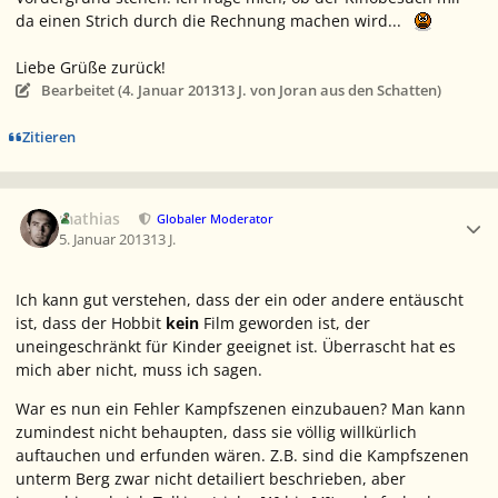
da einen Strich durch die Rechnung machen wird...
Liebe Grüße zurück!
Bearbeitet (
4. Januar 2013
13 J.
von Joran aus den Schatten)
Zitieren
Ersteller-Statistik
mathias
Globaler Moderator
5. Januar 2013
13 J.
Ich kann gut verstehen, dass der ein oder andere entäuscht
ist, dass der Hobbit
kein
Film geworden ist, der
uneingeschränkt für Kinder geeignet ist. Überrascht hat es
mich aber nicht, muss ich sagen.
War es nun ein Fehler Kampfszenen einzubauen? Man kann
zumindest nicht behaupten, dass sie völlig willkürlich
auftauchen und erfunden wären. Z.B. sind die Kampfszenen
unterm Berg zwar nicht detailiert beschrieben, aber