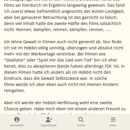
Films sei hierdurch im Ergebnis langweilig gewesen. Das fand
ich zuerst etwas befremdlich angesichts der Action-Lastigkeit,
aber bei genauerer Betrachtung ist das garnicht so falsch,
denn viel Inhalt hatte die zweite Hälfte des Films tatsächlich
nicht: Rennen, kämpfen, rennen, kämpfen, rennen, .....
Ich lehne Gewalt in Filmen auch nicht generell ab. Nur finde
ich sie im Hobbit völlig unnötig, überzogen und absolut nicht
mehr mit der Werkvorlage vereinbar. Bei Filmen wie
"Gladiator" oder "Spiel mir das Lied vom Tod" bin ich eher
bereit, dies zu akzeptieren (beide haben allerdings FSK 16). In
diesen Filmen hatte ich anders als im Hobbit nicht den
Eindruck, dass die Gewalt Selbstzweck war. In solche
Filme würde ich aber eben auch nicht mit meinen Kindern
reingehen.
Aber ich werde der Hobbit-Verfilmung wohl eine zweite
Chance geben. Habe mich eben mit einem anderen Freund zu
einem Besuch der 3D-Fassung in den nächsten
Wochen verabredet. Wäre ja schön, wenn sich meine
Anmelden
Registrieren
Suche
Menu
Meinung doch noch ändern würde. Außerdem soll es ja auch