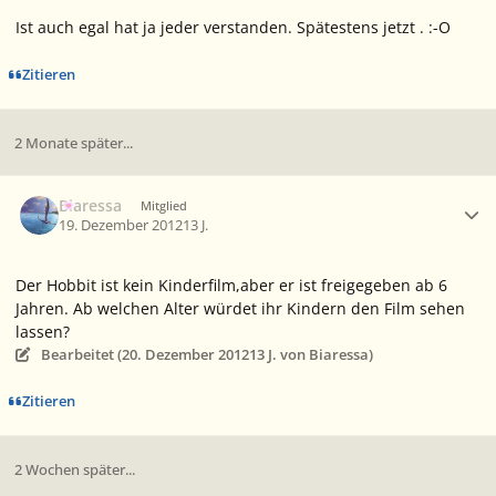
Ist auch egal hat ja jeder verstanden. Spätestens jetzt . :-O
Zitieren
2 Monate später...
Ersteller-Statistik
Biaressa
Mitglied
19. Dezember 2012
13 J.
Der Hobbit ist kein Kinderfilm,aber er ist freigegeben ab 6
Jahren. Ab welchen Alter würdet ihr Kindern den Film sehen
lassen?
Bearbeitet (
20. Dezember 2012
13 J.
von Biaressa)
Zitieren
2 Wochen später...