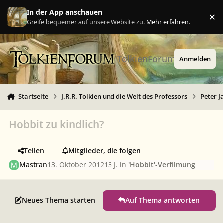
Zu Inhalt springen
In der App anschauen
×
Ig
Greife bequemer auf unsere Website zu.
Mehr erfahren
.
TolkienForum
Anmelden
Startseite
J.R.R. Tolkien und die Welt des Professors
Peter J
Hobbit zu kindlich?
Teilen
Mitglieder, die folgen
Mastran
13. Oktober 2012
13 J.
in
'Hobbit'-Verfilmung
Neues Thema starten
Auf Thema antworten