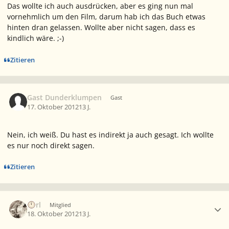
Das wollte ich auch ausdrücken, aber es ging nun mal
vornehmlich um den Film, darum hab ich das Buch etwas
hinten dran gelassen. Wollte aber nicht sagen, dass es
kindlich wäre. ;-)
Zitieren
Gast Dunderklumpen
Gast
17. Oktober 2012
13 J.
Nein, ich weiß. Du hast es indirekt ja auch gesagt. Ich wollte
es nur noch
direkt
sagen.
Zitieren
Ersteller-Statistik
Eorl
Mitglied
18. Oktober 2012
13 J.