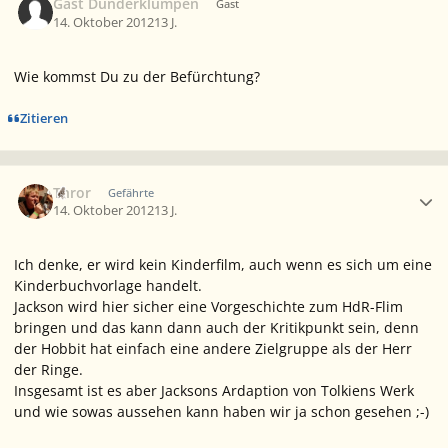
Gast Dunderklumpen
Gast
14. Oktober 2012
13 J.
Wie kommst Du zu der Befürchtung?
Zitieren
Ersteller-Statistik
Thror
Gefährte
14. Oktober 2012
13 J.
Ich denke, er wird kein Kinderfilm, auch wenn es sich um eine
Kinderbuchvorlage handelt.
Jackson wird hier sicher eine Vorgeschichte zum HdR-Flim
bringen und das kann dann auch der Kritikpunkt sein, denn
der Hobbit hat einfach eine andere Zielgruppe als der Herr
der Ringe.
Insgesamt ist es aber Jacksons Ardaption von Tolkiens Werk
und wie sowas aussehen kann haben wir ja schon gesehen ;-)