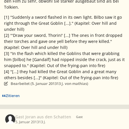
den Film zu sehr, obwohl sie stärker ausgebaut sind als bei
Tolkien.
[1] "Suddenly a sword flashed in its own light. Bilbo saw it go
right through the Great Goblin [...]." (Kapitel: Over hill and
under hill)
[2] "'Draw your sword, Thorin!' [...] The ones in front dropped
their torches and gave one yell before they were killed."
(Kapitel: Over hill and under hill)
[3] "In the flash which killed the Goblins that were grabbing
him [bilbo] he [Gandalf] had nipped inside the crack, just as it
snapped to." (Kapitel: Out of the frying-pan into fire)
[4] "[...] they had killed the Great Goblin and a great many
others besides [...]" (Kapitel: Out of the frying-pan into fire)
Bearbeitet (
5. Januar 2013
13 J.
von mathias)
Zitieren
Gast Joran aus den Schatten
Gast
5. Januar 2013
13 J.