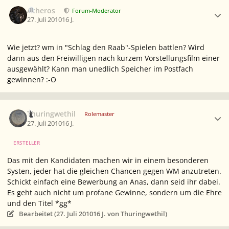
Ersteller-Statistik
Acheros
Forum-Moderator
27. Juli 2010
16 J.
Wie jetzt? wm in "Schlag den Raab"-Spielen battlen? Wird
dann aus den Freiwilligen nach kurzem Vorstellungsfilm einer
ausgewählt? Kann man unedlich Speicher im Postfach
gewinnen? :-O
Ersteller-Statistik
Thuringwethil
Rolemaster
27. Juli 2010
16 J.
ERSTELLER
Das mit den Kandidaten machen wir in einem besonderen
Systen, jeder hat die gleichen Chancen gegen WM anzutreten.
Schickt einfach eine Bewerbung an Anas, dann seid ihr dabei.
Es geht auch nicht um profane Gewinne, sondern um die Ehre
und den Titel *gg*
Bearbeitet (
27. Juli 2010
16 J.
von Thuringwethil)