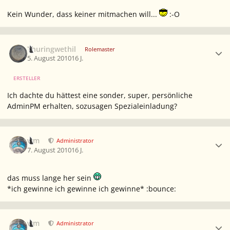
Kein Wunder, dass keiner mitmachen will...
:-O
Ersteller-Statistik
Thuringwethil
Rolemaster
5. August 2010
16 J.
ERSTELLER
Ich dachte du hättest eine sonder, super, persönliche
AdminPM erhalten, sozusagen Spezialeinladung?
Ersteller-Statistik
wm
Administrator
7. August 2010
16 J.
das muss lange her sein
*ich gewinne ich gewinne ich gewinne* :bounce:
Ersteller-Statistik
wm
Administrator