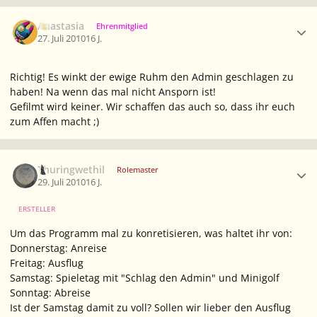
Ersteller-Statistik
Anastasia
Ehrenmitglied
27. Juli 2010
16 J.
Richtig! Es winkt der ewige Ruhm den Admin geschlagen zu
haben! Na wenn das mal nicht Ansporn ist!
Gefilmt wird keiner. Wir schaffen das auch so, dass ihr euch
zum Affen macht ;)
Ersteller-Statistik
Thuringwethil
Rolemaster
29. Juli 2010
16 J.
ERSTELLER
Um das Programm mal zu konretisieren, was haltet ihr von:
Donnerstag: Anreise
Freitag: Ausflug
Samstag: Spieletag mit "Schlag den Admin" und Minigolf
Sonntag: Abreise
Ist der Samstag damit zu voll? Sollen wir lieber den Ausflug