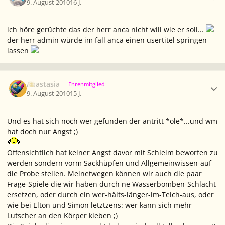
9. August 2010
16 J.
ich höre gerüchte das der herr anca nicht will wie er soll...
der herr admin würde im fall anca einen usertitel springen
lassen
Ersteller-Statistik
Anastasia
Ehrenmitglied
9. August 2010
15 J.
Und es hat sich noch wer gefunden der antritt *ole*...und wm
hat doch nur Angst ;)
Offensichtlich hat keiner Angst davor mit Schleim beworfen zu
werden sondern vorm Sackhüpfen und Allgemeinwissen-auf
die Probe stellen. Meinetwegen können wir auch die paar
Frage-Spiele die wir haben durch ne Wasserbomben-Schlacht
ersetzen, oder durch ein wer-hälts-länger-im-Teich-aus, oder
wie bei Elton und Simon letztzens: wer kann sich mehr
Lutscher an den Körper kleben ;)