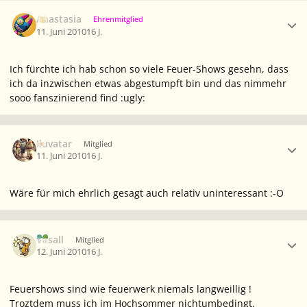
Ersteller-Statistik
Anastasia
Ehrenmitglied
11. Juni 2010
16 J.
Ich fürchte ich hab schon so viele Feuer-Shows gesehn, dass
ich da inzwischen etwas abgestumpft bin und das nimmehr
sooo fanszinierend find :ugly:
Ersteller-Statistik
Iluvatar
Mitglied
11. Juni 2010
16 J.
Wäre für mich ehrlich gesagt auch relativ uninteressant :-O
Ersteller-Statistik
Vasall
Mitglied
12. Juni 2010
16 J.
Feuershows sind wie feuerwerk niemals langweillig !
Troztdem muss ich im Hochsommer nichtumbedingt.