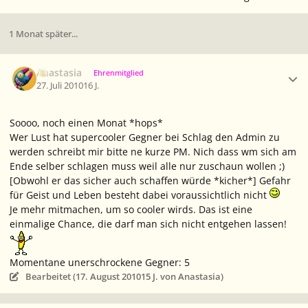
1 Monat später...
Ersteller-Statistik
Anastasia
Ehrenmitglied
27. Juli 2010
16 J.
Soooo, noch einen Monat *hops*
Wer Lust hat supercooler Gegner bei Schlag den Admin zu
werden schreibt mir bitte ne kurze PM. Nich dass wm sich am
Ende selber schlagen muss weil alle nur zuschaun wollen ;)
[Obwohl er das sicher auch schaffen würde *kicher*] Gefahr
für Geist und Leben besteht dabei voraussichtlich nicht
Je mehr mitmachen, um so cooler wirds. Das ist eine
einmalige Chance, die darf man sich nicht entgehen lassen!
Momentane unerschrockene Gegner: 5
Bearbeitet (
17. August 2010
15 J.
von Anastasia)