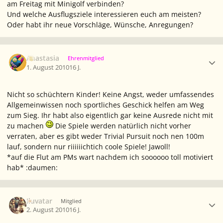
am Freitag mit Minigolf verbinden?
Und welche Ausflugsziele interessieren euch am meisten?
Oder habt ihr neue Vorschläge, Wünsche, Anregungen?
Ersteller-Statistik
Anastasia
Ehrenmitglied
1. August 2010
16 J.
Nicht so schüchtern Kinder! Keine Angst, weder umfassendes
Allgemeinwissen noch sportliches Geschick helfen am Weg
zum Sieg. Ihr habt also eigentlich gar keine Ausrede nicht mit
zu machen
Die Spiele werden natürlich nicht vorher
verraten, aber es gibt weder Trivial Pursuit noch nen 100m
lauf, sondern nur riiiiiichtich coole Spiele! Jawoll!
*auf die Flut am PMs wart nachdem ich soooooo toll motiviert
hab* :daumen:
Ersteller-Statistik
Iluvatar
Mitglied
2. August 2010
16 J.