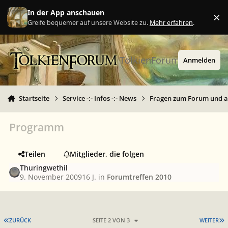
Zu Inhalt springen
In der App anschauen
×
Ig
Greife bequemer auf unsere Website zu.
Mehr erfahren
.
TolkienForum
Anmelden
Startseite
Service -:- Infos -:- News
Fragen zum Forum und 
Programm
Teilen
Mitglieder, die folgen
Thuringwethil
9. November 2009
16 J.
in
Forumtreffen 2010
ERSTE SEITE
L
ZURÜCK
SEITE 2 VON 3
WEITER