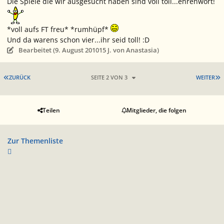
Die Spiele die wir ausgesucht haben sind voll toll...ehrenwort!
*voll aufs FT freu* *rumhüpf*
Und da warens schon vier...ihr seid toll! :D
Bearbeitet (
9. August 2010
15 J.
von Anastasia)
ERSTE SEITE
L
ZURÜCK
SEITE 2 VON 3
WEITER
Teilen
Mitglieder, die folgen
Zur Themenliste