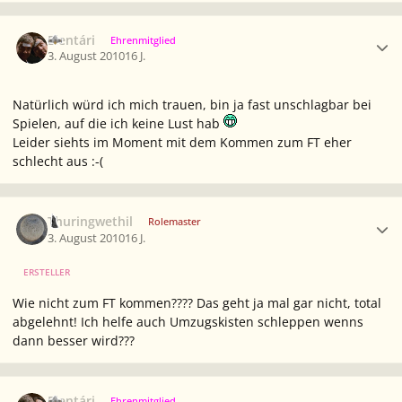
Ersteller-Statistik
Elentári
Ehrenmitglied
3. August 2010
16 J.
Natürlich würd ich mich trauen, bin ja fast unschlagbar bei
Spielen, auf die ich keine Lust hab
Leider siehts im Moment mit dem Kommen zum FT eher
schlecht aus :-(
Ersteller-Statistik
Thuringwethil
Rolemaster
3. August 2010
16 J.
ERSTELLER
Wie nicht zum FT kommen???? Das geht ja mal gar nicht, total
abgelehnt! Ich helfe auch Umzugskisten schleppen wenns
dann besser wird???
Ersteller-Statistik
Elentári
Ehrenmitglied