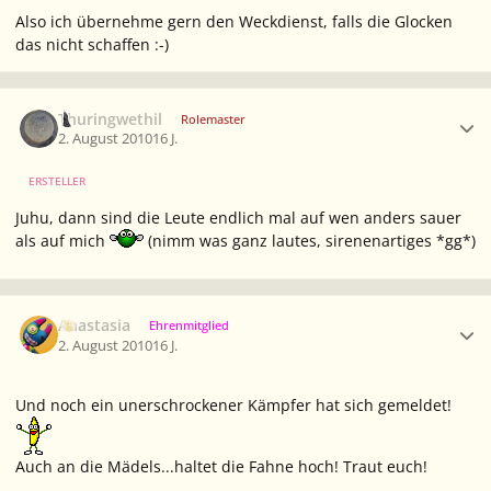
Also ich übernehme gern den Weckdienst, falls die Glocken
das nicht schaffen :-)
Ersteller-Statistik
Thuringwethil
Rolemaster
2. August 2010
16 J.
ERSTELLER
Juhu, dann sind die Leute endlich mal auf wen anders sauer
als auf mich
(nimm was ganz lautes, sirenenartiges *gg*)
Ersteller-Statistik
Anastasia
Ehrenmitglied
2. August 2010
16 J.
Und noch ein unerschrockener Kämpfer hat sich gemeldet!
Auch an die Mädels...haltet die Fahne hoch! Traut euch!