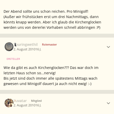
Der Abend sollte uns schon reichen. Pro Minigolf!
(Außer wir frühstücken erst um drei Nachmittags, dann
könnts knapp werden. Aber ich glaub die Kirchenglocken
werden uns von dererlei Vorhaben schnell abbringen :P)
Ersteller-Statistik
Thuringwethil
Rolemaster
2. August 2010
16 J.
ERSTELLER
Wie da gibt es auch Kirchenglocken??? Das war doch im
letzten Haus schon so...nervig!
Bis jetzt sind doch immer alle spätestens Mittags wach
gewesen und Minigolf dauert ja auch nicht ewig! :-)
Ersteller-Statistik
Iluvatar
Mitglied
2. August 2010
16 J.