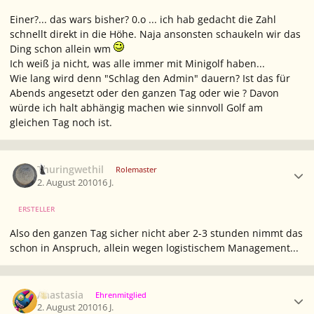
Einer?... das wars bisher? 0.o ... ich hab gedacht die Zahl
schnellt direkt in die Höhe. Naja ansonsten schaukeln wir das
Ding schon allein wm
Ich weiß ja nicht, was alle immer mit Minigolf haben...
Wie lang wird denn "Schlag den Admin" dauern? Ist das für
Abends angesetzt oder den ganzen Tag oder wie ? Davon
würde ich halt abhängig machen wie sinnvoll Golf am
gleichen Tag noch ist.
Ersteller-Statistik
Thuringwethil
Rolemaster
2. August 2010
16 J.
ERSTELLER
Also den ganzen Tag sicher nicht aber 2-3 stunden nimmt das
schon in Anspruch, allein wegen logistischem Management...
Ersteller-Statistik
Anastasia
Ehrenmitglied
2. August 2010
16 J.