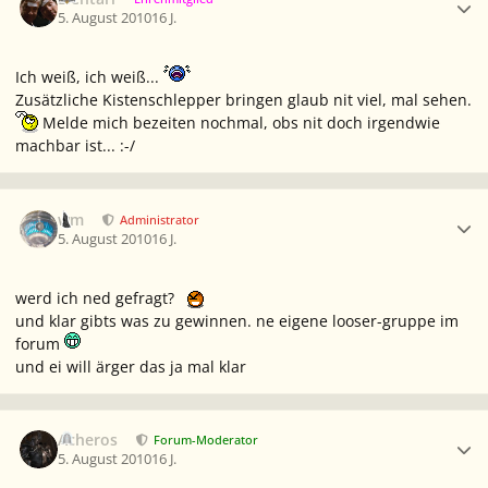
5. August 2010
16 J.
Ich weiß, ich weiß...
Zusätzliche Kistenschlepper bringen glaub nit viel, mal sehen.
Melde mich bezeiten nochmal, obs nit doch irgendwie
machbar ist... :-/
Ersteller-Statistik
wm
Administrator
5. August 2010
16 J.
werd ich ned gefragt?
und klar gibts was zu gewinnen. ne eigene looser-gruppe im
forum
und ei will ärger das ja mal klar
Ersteller-Statistik
Acheros
Forum-Moderator
5. August 2010
16 J.