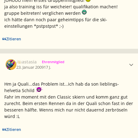
JUHUUU mein erstes Gruppenmitglied!
ja also training iss für weicheier! qualifikation machen!
gruppe beitreten! verglichen werden
ich hätte dann noch paar geheimtipps für die ski-
einstellungen *pstpstpst* ;-)
Zitieren
Ersteller-Statistik
Anastasia
Ehrenmitglied
23. Januar 2009
17 J.
Hm ja Quali...das Problem ist...ich hab da son lieblings-
helvetia Schild
Fahr im moment mit den Classic skiern und komm ganz gut
zurecht. Beim ersten Rennen da in der Quali schon fast in der
besseren hälfte. Wenns mich nur nicht dauernd zerbröseln
würd :L
Zitieren