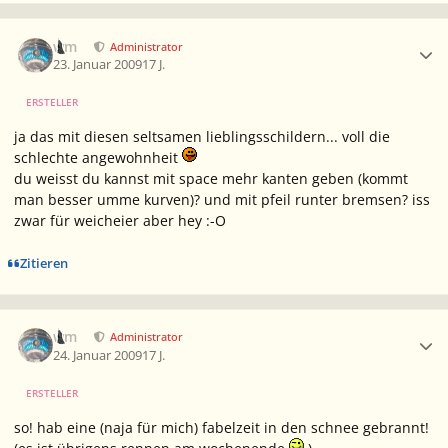
Ersteller-Statistik
wm
Administrator
23. Januar 2009
17 J.
ERSTELLER
ja das mit diesen seltsamen lieblingsschildern... voll die
schlechte angewohnheit
du weisst du kannst mit space mehr kanten geben (kommt
man besser umme kurven)? und mit pfeil runter bremsen? iss
zwar für weicheier aber hey :-O
Zitieren
Ersteller-Statistik
wm
Administrator
24. Januar 2009
17 J.
ERSTELLER
so! hab eine (naja für mich) fabelzeit in den schnee gebrannt!