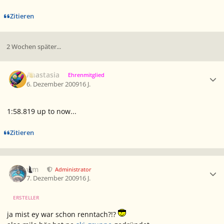
Zitieren
2 Wochen später...
Ersteller-Statistik
Anastasia
Ehrenmitglied
6. Dezember 2009
16 J.
1:58.819 up to now...
Zitieren
Ersteller-Statistik
wm
Administrator
7. Dezember 2009
16 J.
ERSTELLER
ja mist ey war schon renntach?!?