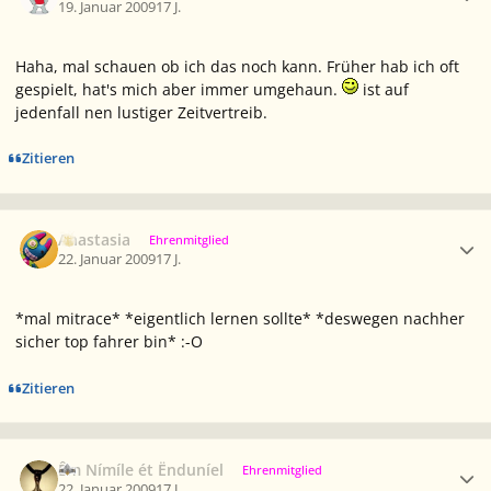
19. Januar 2009
17 J.
Haha, mal schauen ob ich das noch
kann
. Früher hab ich oft
gespielt, hat's mich aber immer umgehaun.
ist auf
jedenfall nen lustiger Zeitvertreib.
Zitieren
Ersteller-Statistik
Anastasia
Ehrenmitglied
22. Januar 2009
17 J.
*mal mitrace* *eigentlich lernen sollte* *deswegen nachher
sicher top fahrer bin* :-O
Zitieren
Ersteller-Statistik
Êm Nímíle ét Ënduníel
Ehrenmitglied
22. Januar 2009
17 J.