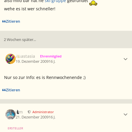
also milo bär hat ne
ski-gruppe
gedründet
wehe es ist wer schneller!
Zitieren
2 Wochen später...
Ersteller-Statistik
Anastasia
Ehrenmitglied
19. Dezember 2009
16 J.
Nur so zur Info: es is Rennwochenende ;)
Zitieren
Ersteller-Statistik
wm
Administrator
21. Dezember 2009
16 J.
ERSTELLER