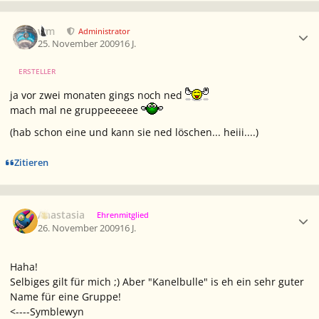
Ersteller-Statistik
wm
Administrator
25. November 2009
16 J.
ERSTELLER
ja vor zwei monaten gings noch ned
mach mal ne gruppeeeeee
(hab schon eine und kann sie ned löschen... heiii....)
Zitieren
Ersteller-Statistik
Anastasia
Ehrenmitglied
26. November 2009
16 J.
Haha!
Selbiges gilt für mich ;) Aber "Kanelbulle" is eh ein sehr guter
Name für eine Gruppe!
<----Symblewyn