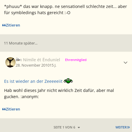
*phuuu* das war knapp. ne sensationell schlechte zeit... aber
für symbledings hats gereicht :-O
Zitieren
11 Monate später...
Ersteller-Statistik
Êm Nímíle ét Ënduníel
Ehrenmitglied
28. November 2010
15 J.
Es ist wieder an der Zeeeeeiit
Hab wohl dieses Jahr nicht wirklich Zeit dafür, aber mal
gucken. :anonym:
Zitieren
L
SEITE 1 VON 6
WEITER