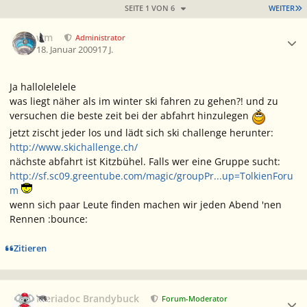
L
SEITE 1 VON 6
WEITER
Ersteller-Statistik
wm
Administrator
18. Januar 2009
17 J.
Ja hallolelelele
was liegt näher als im winter ski fahren zu gehen?! und zu
versuchen die beste zeit bei der abfahrt hinzulegen
jetzt zischt jeder los und lädt sich ski challenge herunter:
http://www.skichallenge.ch/
nächste abfahrt ist Kitzbühel. Falls wer eine Gruppe sucht:
http://sf.sc09.greentube.com/magic/groupPr...up=TolkienForu
m
wenn sich paar Leute finden machen wir jeden Abend 'nen
Rennen :bounce:
Zitieren
Ersteller-Statistik
Meriadoc Brandybuck
Forum-Moderator