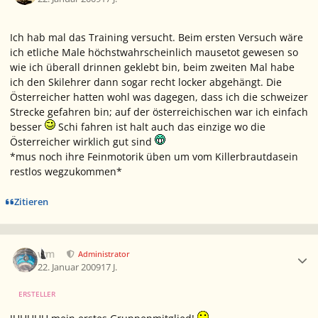
Ich hab mal das Training versucht. Beim ersten Versuch wäre
ich etliche Male höchstwahrscheinlich mausetot gewesen so
wie ich überall drinnen geklebt bin, beim zweiten Mal habe
ich den Skilehrer dann sogar recht locker abgehängt. Die
Österreicher hatten wohl was dagegen, dass ich die schweizer
Strecke gefahren bin; auf der österreichischen war ich einfach
besser
Schi fahren ist halt auch das einzige wo die
Österreicher wirklich gut sind
*mus noch ihre Feinmotorik üben um vom Killerbrautdasein
restlos wegzukommen*
Zitieren
Ersteller-Statistik
wm
Administrator
22. Januar 2009
17 J.
ERSTELLER