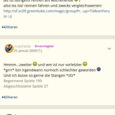
(es ist übrigens rennen am wochenende
)
also los los! rennen fahren und zwecks vergleichswerten:
http://sf.sc09.greentube.com/magic/groupPr...up=TolkienForu
m
:-)
Zitieren
Ersteller-Statistik
Anastasia
Ehrenmitglied
25. Januar 2009
17 J.
Hmmm...zweiter
und wm ist nur vorletzter
*grrr* bin irgendwann nurnoch schlechter geworden
Und ich küsse so gerne die Stangen *sfz*
Begonnene Spiele 199
Abgeschlossene Spiele 37
Zitieren
Ersteller-Statistik