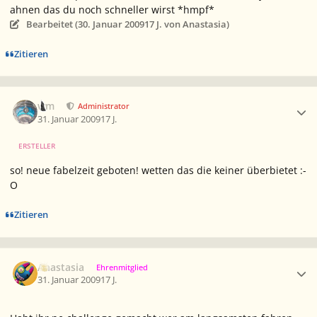
ahnen das du noch schneller wirst *hmpf*
Bearbeitet (
30. Januar 2009
17 J.
von Anastasia)
Zitieren
Ersteller-Statistik
wm
Administrator
31. Januar 2009
17 J.
ERSTELLER
so! neue fabelzeit geboten! wetten das die keiner überbietet :-
O
Zitieren
Ersteller-Statistik
Anastasia
Ehrenmitglied
31. Januar 2009
17 J.