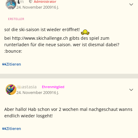
wm
Administrator
24. November 2009
16 J.
ERSTELLER
so! die ski-saison ist wieder eröffnet!
bei http://www.skichallenge.ch gibts des spiel zum
runterladen für die neue saison. wer ist diesmal dabei?
:bounce:
Zitieren
Ersteller-Statistik
Anastasia
Ehrenmitglied
24. November 2009
16 J.
Aber hallo! Hab schon vor 2 wochen mal nachgeschaut wanns
endlich wieder losgeht!
Zitieren