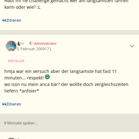
Habt ihr ne challenge gemacht wer am langsamsten fahren
kann oder wie? :L
Zitieren
Ersteller-Statistik
wm
Administrator
5. Februar 2009
17 J.
ERSTELLER
hmja war ein versuch aber der langsamste hat fast 11
minuten... respekt!
wo issn nu mein anca bär? der wollte doch vergleichszeiten
liefern *anfoier*
Zitieren
9 Monate später...
Ersteller-Statistik