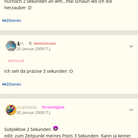
nurnoch 2 sekunden an wm...mal schaun wo ich die
herzauber :D
Zitieren
Ersteller-Statistik
wm
Administrator
29. Januar 2009
17 J.
ERSTELLER
ich seh da präzise 3 sekunden :O
Zitieren
Ersteller-Statistik
Anastasia
Ehrenmitglied
30. Januar 2009
17 J.
Subjektive 2 Sekunden
edit: zum Zeitpunkt meines Posts 3 Sekunden. Kann ja keiner