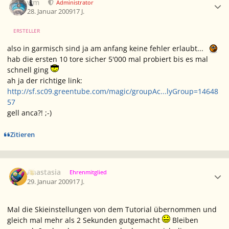
wm
Administrator
28. Januar 2009
17 J.
ERSTELLER
also in garmisch sind ja am anfang keine fehler erlaubt...
hab die ersten 10 tore sicher 5'000 mal probiert bis es mal
schnell ging
ah ja der richtige link:
http://sf.sc09.greentube.com/magic/groupAc...lyGroup=14648
57
gell anca?! ;-)
Zitieren
Ersteller-Statistik
Anastasia
Ehrenmitglied
29. Januar 2009
17 J.
Mal die Skieinstellungen von dem Tutorial übernommen und
gleich mal mehr als 2 Sekunden gutgemacht
Bleiben