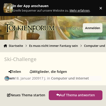
Zu Inhalt springen
In der App anschauen
×
Ig
Greife bequemer auf unsere Website zu.
Mehr erfahren
.
TolkienForum
Anmelden
Startseite
Es muss nicht immer Fantasy sein
Computer und 
Ski-Challenge
Teilen
Mitglieder, die folgen
wm
18. Januar 2009
17 J.
in
Computer und Internet
Neues Thema starten
Auf Thema antworten