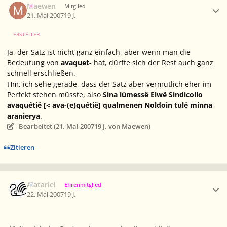
Maewen
Mitglied
21. Mai 2007
19 J.
ERSTELLER
Ja, der Satz ist nicht ganz einfach, aber wenn man die
Bedeutung von
avaquet-
hat, dürfte sich der Rest auch ganz
schnell erschließen.
Hm, ich sehe gerade, dass der Satz aber vermutlich eher im
Perfekt stehen müsste, also
Sina lúmessë Elwë Sindicollo
avaquétië [< ava-(e)quétië] qualmenen Noldoin tulë minna
aranierya
.
Bearbeitet (
21. Mai 2007
19 J.
von Maewen)
Zitieren
Ersteller-Statistik
Alatariel
Ehrenmitglied
22. Mai 2007
19 J.