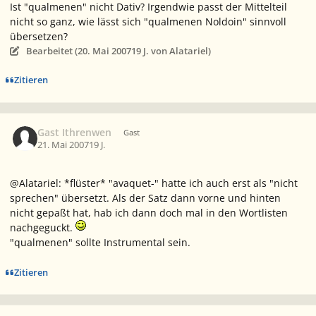
Ist "qualmenen" nicht Dativ? Irgendwie passt der Mittelteil
nicht so ganz, wie lässt sich "qualmenen Noldoin" sinnvoll
übersetzen?
Bearbeitet (
20. Mai 2007
19 J.
von Alatariel)
Zitieren
Gast Ithrenwen
Gast
21. Mai 2007
19 J.
@Alatariel: *flüster* "avaquet-" hatte ich auch erst als "nicht
sprechen" übersetzt. Als der Satz dann vorne und hinten
nicht gepaßt hat, hab ich dann doch mal in den Wortlisten
nachgeguckt.
"qualmenen" sollte Instrumental sein.
Zitieren
Ersteller-Statistik