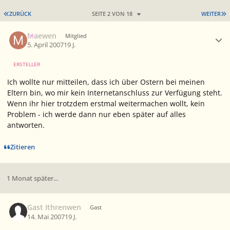
ERSTE SEITE
L
ZURÜCK
SEITE 2 VON 18
WEITER
Ersteller-Statistik
Maewen
Mitglied
5. April 2007
19 J.
ERSTELLER
Ich wollte nur mitteilen, dass ich über Ostern bei meinen
Eltern bin, wo mir kein Internetanschluss zur Verfügung steht.
Wenn ihr hier trotzdem erstmal weitermachen wollt, kein
Problem - ich werde dann nur eben später auf alles
antworten.
Zitieren
1 Monat später...
Gast Ithrenwen
Gast
14. Mai 2007
19 J.