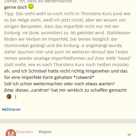
Danke, Ith, dass du weitermachst
gerne doch
Tipp: Das steht wohl so noch nicht in Thorstens Kurs (und wie
es bei Helge steht, weiß ich jetzt nicht), aber wir wissen von
einigen Beispielen, dass das Imperfekt nicht nur mit der
Endung -në (bzw. assimiliert zu -lë) gebildet wird. Stattdessen
finden wir Verben im Imperfekt, bei denen lediglich der
Stammvokal gelängt und die Endung -ë angehängt wurde,
daher tauchen hier und auch im weiteren Verlauf des Textes
immer wieder analoge Imperfektformen auf (hier mélë "loved"
statt mellë, wie es nach Thorstens Kurs noch heißen müsste).
ah, und ich Schnösel hatte nicht richtig hingesehen und das
für eine Imperfekt-Form gehalten *rotwerd*
Soll ich schon weitermachen oder noch etwas warten?
(btw: dieses „cariéron“ hat mir wirklich zu schaffen gemacht
)
Zitieren
Ersteller-Statistik
Maewen
Mitglied