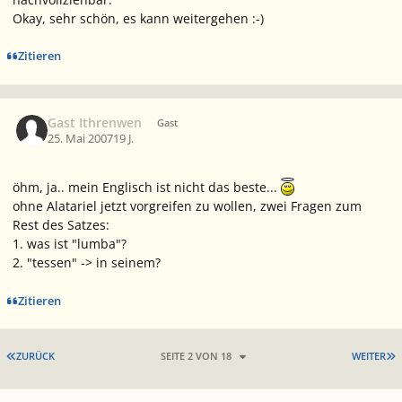
Okay, sehr schön, es kann weitergehen :-)
Zitieren
Gast Ithrenwen
Gast
25. Mai 2007
19 J.
öhm, ja.. mein Englisch ist nicht das beste...
ohne Alatariel jetzt vorgreifen zu wollen, zwei Fragen zum
Rest des Satzes:
1. was ist "lumba"?
2. "tessen" -> in seinem?
Zitieren
ERSTE SEITE
L
ZURÜCK
SEITE 2 VON 18
WEITER