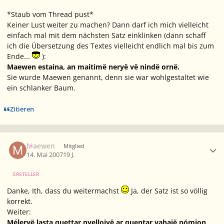
*Staub vom Thread pust*
Keiner Lust weiter zu machen? Dann darf ich mich vielleicht
einfach mal mit dem nächsten Satz einklinken (dann schaff
ich die Übersetzung des Textes vielleicht endlich mal bis zum
Ende...
):
Maewen estaina, an maitimë neryë vë nindë ornë.
Sie wurde Maewen genannt, denn sie war wohlgestaltet wie
ein schlanker Baum.
Zitieren
Ersteller-Statistik
Maewen
Mitglied
14. Mai 2007
19 J.
ERSTELLER
Danke, Ith, dass du weitermachst
Ja, der Satz ist so völlig
korrekt.
Weiter:
Méleryë lasta quettar nyelloivë ar quentar vahaië nómion,