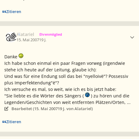
Zitieren
Ersteller-Statistik
Alatariel
Ehrenmitglied
15. Mai 2007
19 J.
Danke
Ich habe schon einmal ein paar Fragen vorweg (irgendwie
stehe ich heute auf der Leitung, glaube ich):
Und was für eine Endung soll das bei "nyelloivë"? Possessiv
plus Imperfektendung"ë"?
Ich versuche es mal, so weit, wie ich es bis jetzt habe:
"Sie liebte es die Wörter des Sängers (
) zu hören und die
Legenden/Geschichten von weit entfernten Plätzen/Orten, ...
Bearbeitet (
15. Mai 2007
19 J.
von Alatariel)
Zitieren