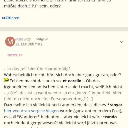
müßte doch 3.P.P. sein, oder?
Zitieren
Ersteller-Statistik
Maewen
Mitglied
23. Mai 2007
19 J.
ERSTELLER
- ist das „et“ hier überhaupt nötig?
Wahrscheinlich nicht, hört sich doch aber ganz gut an, oder?
Tolkien macht das auch so:
et earello...
Ob das
irgendeinen semantischen Unterschied macht, weiß ich nicht.
- „cóle“: das ist ja wohl wieder so ein „kurzer“ Imperfekt. Aber
fehlt da nicht noch eine Personenendung? [...]
Dazu sollte ich vielleicht noch anmerken, dass dieses
*ranyar
hier von Aran vorgeschlagen
wurde (ganz unten in dem Post),
es soll "Wanderer" bedeuten... aber vielleicht wäre
*rando
doch eindeutiger gewesen?! Vielleicht wird jetzt klarer, was