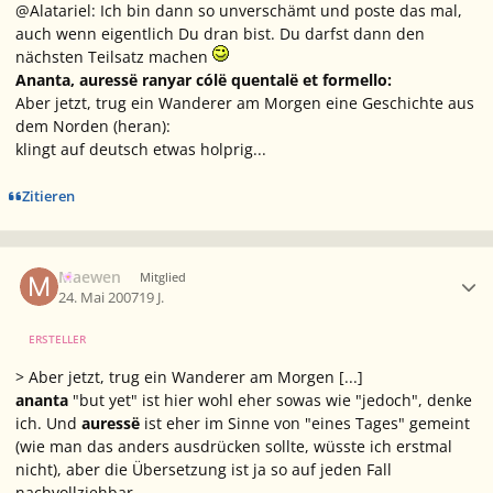
@Alatariel: Ich bin dann so unverschämt und poste das mal,
auch wenn eigentlich Du dran bist. Du darfst dann den
nächsten Teilsatz machen
Ananta, auressë ranyar cólë quentalë et formello:
Aber jetzt, trug ein Wanderer am Morgen eine Geschichte aus
dem Norden (heran):
klingt auf deutsch etwas holprig...
Zitieren
Ersteller-Statistik
Maewen
Mitglied
24. Mai 2007
19 J.
ERSTELLER
> Aber jetzt, trug ein Wanderer am Morgen [...]
ananta
"but yet" ist hier wohl eher sowas wie "jedoch", denke
ich. Und
auressë
ist eher im Sinne von "eines Tages" gemeint
(wie man das anders ausdrücken sollte, wüsste ich erstmal
nicht), aber die Übersetzung ist ja so auf jeden Fall
nachvollziehbar.