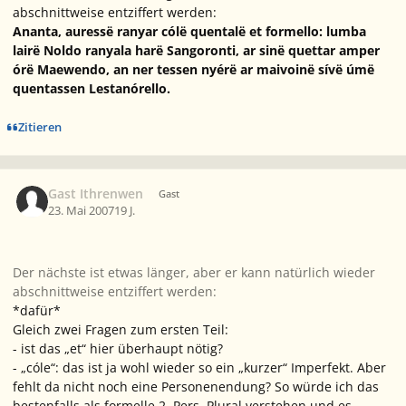
abschnittweise entziffert werden:
Ananta, auressë ranyar cólë quentalë et formello: lumba
lairë Noldo ranyala harë Sangoronti, ar sinë quettar amper
órë Maewendo, an ner tessen nyérë ar maivoinë sívë úmë
quentassen Lestanórello.
Zitieren
Gast Ithrenwen
Gast
23. Mai 2007
19 J.
Der nächste ist etwas länger, aber er kann natürlich wieder
abschnittweise entziffert werden:
*dafür*
Gleich zwei Fragen zum ersten Teil:
- ist das „et“ hier überhaupt nötig?
- „cóle“: das ist ja wohl wieder so ein „kurzer“ Imperfekt. Aber
fehlt da nicht noch eine Personenendung? So würde ich das
bestenfalls als formelle 2. Pers. Plural verstehen und es