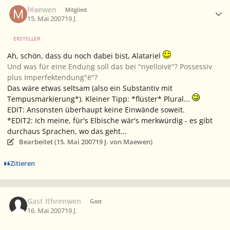
Ersteller-Statistik
Maewen
Mitglied
15. Mai 2007
19 J.
ERSTELLER
Ah, schön, dass du noch dabei bist, Alatariel
Und was für eine Endung soll das bei "nyelloivë"? Possessiv
plus Imperfektendung"ë"?
Das wäre etwas seltsam (also ein Substantiv mit
Tempusmarkierung*). Kleiner Tipp: *flüster* Plural...
EDIT: Ansonsten überhaupt keine Einwände soweit.
*EDIT2: Ich meine, für's Elbische wär's merkwürdig - es gibt
durchaus Sprachen, wo das geht...
Bearbeitet (
15. Mai 2007
19 J.
von Maewen)
Zitieren
Gast Ithrenwen
Gast
16. Mai 2007
19 J.