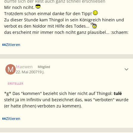
dürfte sich der Rest auch ganz schnell erschließen
Mir noch nciht.
Trotzdem schon einmal danke für den Tipp!
Zu dieser Stunde kam Thingol in sein Königreich hinein und
verbot es den Noldor mit Hilfe des Todes...
das erscheint mir immer noch nciht ganz plausibel... :schaem:
Zitieren
Ersteller-Statistik
Maewen
Mitglied
22. Mai 2007
19 J.
ERSTELLER
*g* Das "kommen" bezieht sich hier nicht auf Thingol:
tulë
steht ja im Infinitiv und bezeichnet das, was "verboten" wurde
(
er hatte (ihnen) verboten zu kommen
).
Zitieren