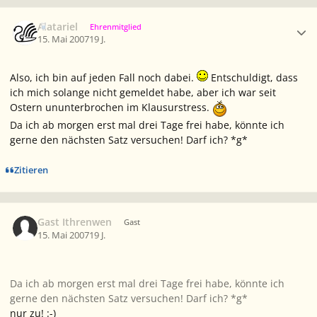
Ersteller-Statistik
Alatariel
Ehrenmitglied
15. Mai 2007
19 J.
Also, ich bin auf jeden Fall noch dabei.
Entschuldigt, dass
ich mich solange nicht gemeldet habe, aber ich war seit
Ostern ununterbrochen im Klausurstress.
Da ich ab morgen erst mal drei Tage frei habe, könnte ich
gerne den nächsten Satz versuchen! Darf ich? *g*
Zitieren
Gast Ithrenwen
Gast
15. Mai 2007
19 J.
Da ich ab morgen erst mal drei Tage frei habe, könnte ich
gerne den nächsten Satz versuchen! Darf ich? *g*
nur zu! :-)