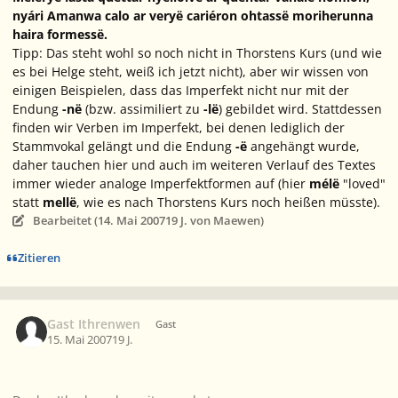
nyári Amanwa calo ar veryë cariéron ohtassë moriherunna
haira formessë.
Tipp: Das steht wohl so noch nicht in Thorstens Kurs (und wie
es bei Helge steht, weiß ich jetzt nicht), aber wir wissen von
einigen Beispielen, dass das Imperfekt nicht nur mit der
Endung
-në
(bzw. assimiliert zu
-lë
) gebildet wird. Stattdessen
finden wir Verben im Imperfekt, bei denen lediglich der
Stammvokal gelängt und die Endung
-ë
angehängt wurde,
daher tauchen hier und auch im weiteren Verlauf des Textes
immer wieder analoge Imperfektformen auf (hier
mélë
"loved"
statt
mellë
, wie es nach Thorstens Kurs noch heißen müsste).
Bearbeitet (
14. Mai 2007
19 J.
von Maewen)
Zitieren
Gast Ithrenwen
Gast
15. Mai 2007
19 J.