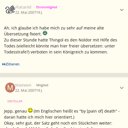
Ersteller-Statistik
Alatariel
Ehrenmitglied
22. Mai 2007
19 J.
Ah, ich glaube ich habe mich zu sehr auf meine alte
Übersetzung fixiert.
Zu dieser Stunde hatte Thingol es den Noldor mit Hilfe des
Todes (vielleicht könnte man hier freier übersetzen: unter
Todesstrafe?) verboten in sein Königreich zu kommen.
Zitieren
Ersteller-Statistik
Maewen
Mitglied
22. Mai 2007
19 J.
ERSTELLER
Jepp, genau
(Im Englischen heißt es "by [pain of] death" -
daran hatte ich mich hier orientiert.)
Okay, sehr gut, der Satz geht noch ein Stückchen weiter: