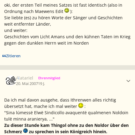
oki, der ersten Teil meines Satzes ist fast identisch (also in
Ordnung nach Maewens Edit
):
Sie liebte (es) zu hören Worte der Sänger und Geschichten
weit entfernter Länder,
und weiter:
Geschichten vom Licht Amans und den kühnen Taten im Krieg
gegen den dunklen Herrn weit im Norden
Zitieren
Ersteller-Statistik
Alatariel
Ehrenmitglied
20. Mai 2007
19 J.
Da ich mal davon ausgehe, dass Ithrenwen alles richtig
übersetzt hat, mache ich mal weiter
:
"Sina lúmessë Elwë Sindicollo avaquentë qualmenen Noldoin
tulë minna aranierya, ..."
Zu dieser Stunde kam Thingol ohne zu den Noldor über den
Schmerz
zu sprechen in sein Königreich hinein.