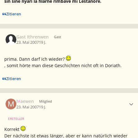
sin sinë nyári lá hlarnë rimbavë mi Lestanórë.
Zitieren
Gast Ithrenwen
Gast
23. Mai 2007
19 J.
prima. Dann darf ich wieder?
, somit hörte man diese Geschichten nicht oft in Doriath.
Zitieren
Ersteller-Statistik
Maewen
Mitglied
23. Mai 2007
19 J.
ERSTELLER
Korrekt
Der nächste ist etwas länger, aber er kann natürlich wieder