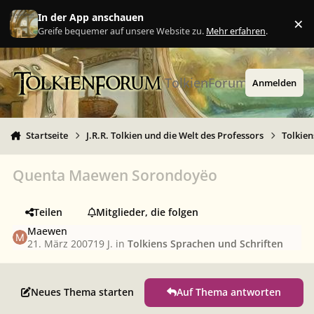
Zu Inhalt springen
In der App anschauen
×
Ig
Greife bequemer auf unsere Website zu.
Mehr erfahren
.
TolkienForum
Anmelden
Startseite
J.R.R. Tolkien und die Welt des Professors
Tolkien
Quenta Maewen Sorondoyëo
Teilen
Mitglieder, die folgen
Maewen
21. März 2007
19 J.
in
Tolkiens Sprachen und Schriften
Neues Thema starten
Auf Thema antworten