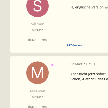
Ja, englische Version w
Salmar
Mitglied
328
0
Beiträge
Reputation
Zitieren
22. März 2007
19 J.
Aber nicht jetzt sofort
Schön, Alatariel, dass 
Maewen
Mitglied
412
0
Beiträge
Reputation