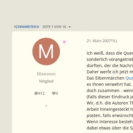
LETZTE SEITE
1
2
3
4
5
6
WEITER
SEITE 1 VON 18
21. März 2007
19 J.
Ich weiß, dass die Que
sonderlich vorangetrie
dürften, der die
Nachri
Daher werfe ich jetzt 
Maewen
Das Elbenmärchen
Que
Mitglied
es ihnen verwehrt hat, 
doch zusammen - wenn 
412
0
Beiträge
Reputation
(Falls dieser Eindruck j
Wir, d.h. die Autoren 
♀
Arbeit hineingesteckt 
posten, falls erwünscht
Wenn Interesse besteh
dabei etwas über die S