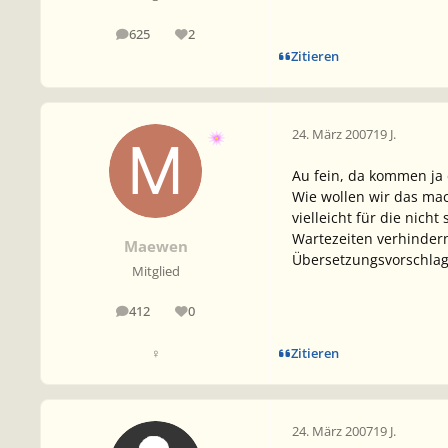
625
2
Beiträge
Reputation
Zitieren
24. März 2007
19 J.
Au fein, da kommen j
Wie wollen wir das mac
vielleicht für die nich
Wartezeiten verhindern
Maewen
Übersetzungsvorschlag
Mitglied
412
0
Beiträge
Reputation
Zitieren
♀
24. März 2007
19 J.