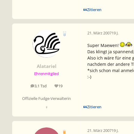
Zitieren
21. März 2007
19 J.
Super Maewen!
Das klingt ja spannend
Also ich wäre für ein
nachdem der andere Thr
Alatariel
*sich schon mal anmeld 
Ehrenmitglied
:-)
3,1 Tsd
19
Beiträge
Reputation
Offizielle Fudge-Verwalterin
Zitieren
♀
21. März 2007
19 J.