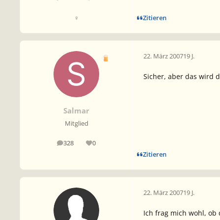
Zitieren
♀
22. März 2007
19 J.
Sicher, aber das wird 
Salmar
Mitglied
328
0
Beiträge
Reputation
Zitieren
22. März 2007
19 J.
Ich frag mich wohl, ob