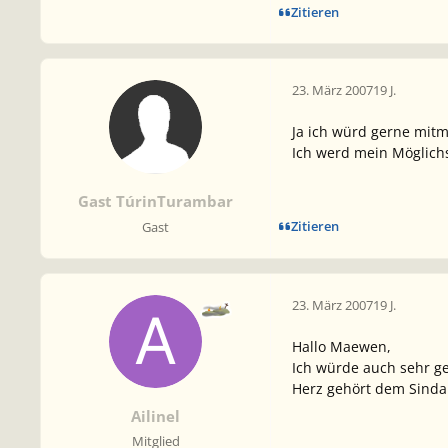
Zitieren
23. März 2007
19 J.
Ja ich würd gerne mit
Ich werd mein Möglichs
Gast TúrinTurambar
Zitieren
Gast
23. März 2007
19 J.
Hallo Maewen,
Ich würde auch sehr ge
Herz gehört dem Sindari
Ailinel
Mitglied