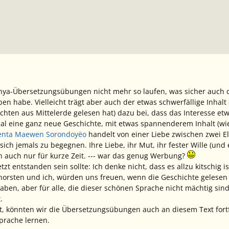
nya-Übersetzungsübungen nicht mehr so laufen, was sicher auch da
ben habe. Vielleicht trägt aber auch der etwas schwerfällige Inhal
chten aus Mittelerde
gelesen hat) dazu bei, dass das Interesse etw
mal eine ganz neue Geschichte, mit etwas spannenderem Inhalt (wie 
nta Maewen Sorondoyëo
handelt von einer Liebe zwischen zwei El
sich jemals zu begegnen. Ihre Liebe, ihr Mut, ihr fester Wille (und 
auch nur für kurze Zeit. --- war das genug Werbung?
etzt entstanden sein sollte: Ich denke nicht, dass es allzu kitschig i
Thorsten und ich, würden uns freuen, wenn die Geschichte gelesen
haben, aber für alle, die dieser schönen Sprache nicht mächtig si
.
t, könnten wir die Übersetzungsübungen auch an diesem Text fort
prache lernen.