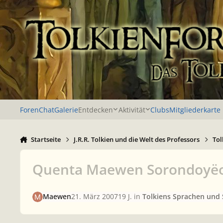
Zu Inhalt springen
Foren
Chat
Galerie
Entdecken
Aktivität
Clubs
Mitgliederkarte
Startseite
J.R.R. Tolkien und die Welt des Professors
Tol
Quenta Maewen Sorondoyë
Maewen
21. März 2007
19 J.
in
Tolkiens Sprachen und 