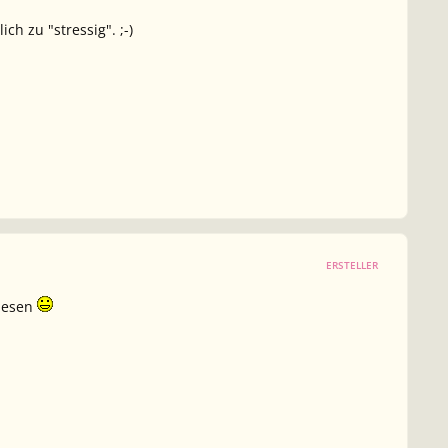
ch zu "stressig". ;-)
ERSTELLER
 lesen