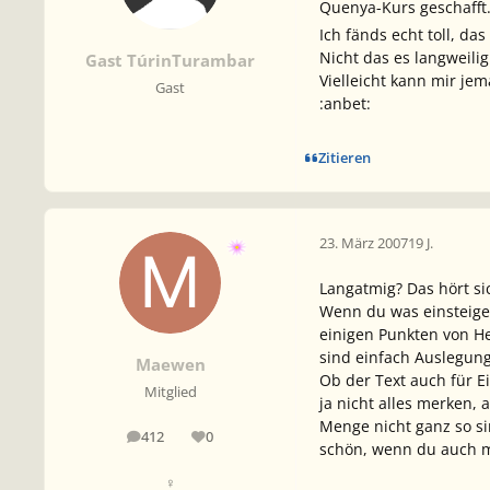
Quenya-Kurs geschafft.
Ich fänds echt toll, d
Nicht das es langweilig
Gast TúrinTurambar
Vielleicht kann mir je
Gast
:anbet:
Zitieren
23. März 2007
19 J.
Langatmig? Das hört si
Wenn du was einsteige
einigen Punkten von He
sind einfach Auslegun
Maewen
Ob der Text auch für E
Mitglied
ja nicht alles merken
Menge nicht ganz so si
412
0
Beiträge
Reputation
schön, wenn du auch 
♀