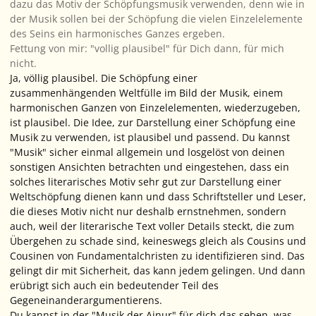
dazu das Motiv der Schöpfungsmusik verwenden, denn wie in
der Musik sollen bei der Schöpfung die vielen Einzelelemente
des Seins ein harmonisches Ganzes ergeben.
Fettung von mir: "vollig plausibel" für
Dich
dann, für mich
nicht.
Ja, völlig plausibel. Die Schöpfung einer
zusammenhängenden Weltfülle im Bild der Musik, einem
harmonischen Ganzen von Einzelelementen, wiederzugeben,
ist plausibel. Die Idee, zur Darstellung einer Schöpfung eine
Musik zu verwenden, ist plausibel und passend. Du kannst
"Musik" sicher einmal allgemein und losgelöst von deinen
sonstigen Ansichten betrachten und eingestehen, dass ein
solches literarisches Motiv sehr gut zur Darstellung einer
Weltschöpfung dienen kann und dass Schriftsteller und Leser,
die dieses Motiv nicht nur
deshalb
ernstnehmen, sondern
auch, weil der literarische Text voller Details steckt, die zum
Übergehen zu schade sind, keineswegs gleich als Cousins und
Cousinen von Fundamentalchristen zu identifizieren sind. Das
gelingt dir mit Sicherheit, das kann jedem gelingen. Und dann
erübrigt sich auch ein bedeutender Teil des
Gegeneinanderargumentierens.
Du kannst in der "Musik der Ainur" für dich das sehen, was