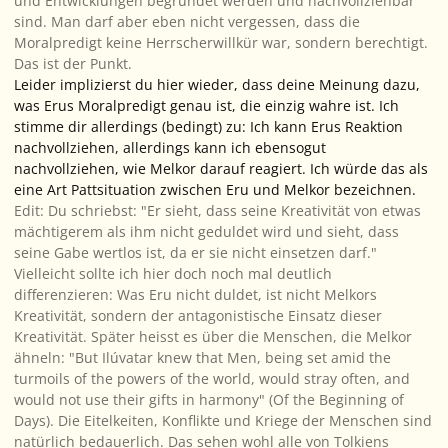
und Entwicklungen begründet werden und nachvollziehbar
sind. Man darf aber eben nicht vergessen, dass die
Moralpredigt keine Herrscherwillkür war, sondern berechtigt.
Das ist der Punkt.
Leider implizierst du hier wieder, dass deine Meinung dazu,
was Erus Moralpredigt genau ist, die einzig wahre ist. Ich
stimme dir allerdings (bedingt) zu: Ich kann Erus Reaktion
nachvollziehen, allerdings kann ich ebensogut
nachvollziehen, wie Melkor darauf reagiert. Ich würde das als
eine Art Pattsituation zwischen Eru und Melkor bezeichnen.
Edit: Du schriebst: "Er sieht, dass seine Kreativität von etwas
mächtigerem als ihm nicht geduldet wird und sieht, dass
seine Gabe wertlos ist, da er sie nicht einsetzen darf."
Vielleicht sollte ich hier doch noch mal deutlich
differenzieren: Was Eru nicht duldet, ist nicht Melkors
Kreativität, sondern der antagonistische Einsatz dieser
Kreativität. Später heisst es über die Menschen, die Melkor
ähneln: "But Ilúvatar knew that Men, being set amid the
turmoils of the powers of the world, would stray often, and
would not use their gifts in harmony" (Of the Beginning of
Days). Die Eitelkeiten, Konflikte und Kriege der Menschen sind
natürlich bedauerlich. Das sehen wohl alle von Tolkiens