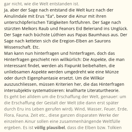
gar nicht, wie die Welt entstanden ist.
Ja, aber
der Sage nach
entstand die Welt kurz nach der
Ainulindale mit Erus "Ea", bevor die Ainur mit ihren
unterschöpferischen Tätigkeiten fortfuhren.
Der Sage nach
stürzten Melkors Raub und Feanors Eid Beleriand ins Unglück.
Der Sage nach
büchste Lúthien aus Papas Baumhaus aus.
Der
Sage nach
ketteten sich die Eregion-Elben an Saurons
Wissenschaft. Etc.
Man kann nun hinterfragen und hinterfragen, doch das
Hinterfragen geschieht rein willkürlich: Die Aspekte, die man
interessant findet, werden als Fixpunkt beibehalten, die
unliebsamen Aspekte werden umgedreht wie eine Münze
oder durch Eigenphantasie ersetzt. Um die Willkür
auszuschliessen, müssen Kriterien her, die das Hinterfragen
intersubjektiv systematisieren: knallharte Literaturtheorie.
Es geht bei alldem um die Erschaffung der Welt, genauer: um
die Erschaffung der Gestalt der Welt (die dann erst später
durch Eru ins Leben gerufen wird). Wind, Wasser, Feuer, Erde,
Flora, Fauna, Zeit etc., diese ganzen disparaten Werke der
einzelnen Ainur sollen eine zusammenhängende Weltfülle
ergeben. Es ist
völlig plausibel
, dass die Elben bzw. Tolkien