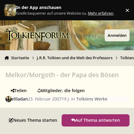
Zu Inhalt springen
In der App anschauen
×
Ig
Greife bequemer auf unsere Website zu.
Mehr erfahren
.
TolkienForum
Anmelden
Startseite
J.R.R. Tolkien und die Welt des Professors
Tolkie
Melkor/Morgoth - der Papa des Bösen
Teilen
Mitglieder, die folgen
ellladan
23. Februar 2007
19 J.
in
Tolkiens Werke
Neues Thema starten
Auf Thema antworten