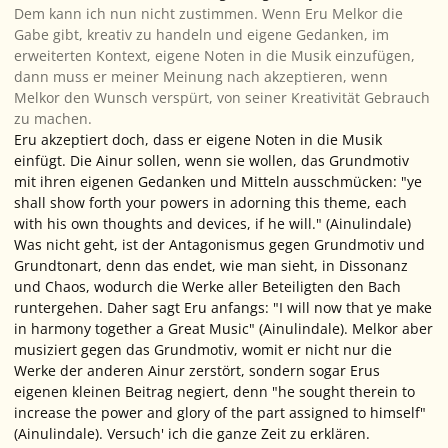
Dem kann ich nun nicht zustimmen. Wenn Eru Melkor die
Gabe gibt, kreativ zu handeln und eigene Gedanken, im
erweiterten Kontext, eigene Noten in die Musik einzufügen,
dann muss er meiner Meinung nach akzeptieren, wenn
Melkor den Wunsch verspürt, von seiner Kreativität Gebrauch
zu machen.
Eru
akzeptiert
doch, dass er eigene Noten in die Musik
einfügt. Die Ainur sollen, wenn sie wollen, das Grundmotiv
mit ihren
eigenen
Gedanken und Mitteln ausschmücken: "ye
shall show forth your powers in adorning this theme, each
with his own thoughts and devices, if he will." (Ainulindale)
Was nicht geht, ist der Antagonismus gegen Grundmotiv und
Grundtonart, denn das endet, wie man sieht, in Dissonanz
und Chaos, wodurch die Werke aller Beteiligten den Bach
runtergehen. Daher sagt Eru anfangs: "I will now that ye make
in harmony together a Great Music" (Ainulindale). Melkor aber
musiziert
gegen
das Grundmotiv, womit er nicht nur die
Werke der anderen Ainur zerstört, sondern sogar Erus
eigenen kleinen Beitrag negiert, denn "he sought therein to
increase the power and glory of the part assigned to himself"
(Ainulindale). Versuch' ich die ganze Zeit zu erklären.