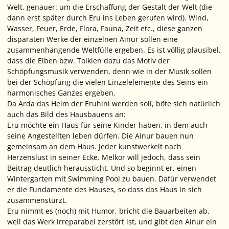
Welt, genauer: um die Erschaffung der Gestalt der Welt (die
dann erst später durch Eru ins Leben gerufen wird). Wind,
Wasser, Feuer, Erde, Flora, Fauna, Zeit etc., diese ganzen
disparaten Werke der einzelnen Ainur sollen eine
zusammenhängende Weltfülle ergeben. Es ist völlig plausibel,
dass die Elben bzw. Tolkien dazu das Motiv der
Schöpfungsmusik verwenden, denn wie in der Musik sollen
bei der Schöpfung die vielen Einzelelemente des Seins ein
harmonisches Ganzes ergeben.
Da Arda das Heim der Eruhíni werden soll, böte sich natürlich
auch das Bild des Hausbauens an:
Eru möchte ein Haus für seine Kinder haben, in dem auch
seine Angestellten leben dürfen. Die Ainur bauen nun
gemeinsam an dem Haus. Jeder kunstwerkelt nach
Herzenslust in seiner Ecke. Melkor will jedoch, dass sein
Beitrag deutlich heraussticht. Und so beginnt er, einen
Wintergarten mit Swimming Pool zu bauen. Dafür verwendet
er die Fundamente des Hauses, so dass das Haus in sich
zusammenstürzt.
Eru nimmt es (noch) mit Humor, bricht die Bauarbeiten ab,
weil das Werk irreparabel zerstört ist, und gibt den Ainur ein