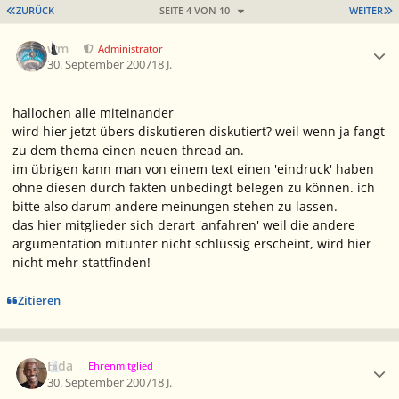
ERSTE SEITE
L
ZURÜCK
SEITE 4 VON 10
WEITER
Ersteller-Statistik
wm
Administrator
30. September 2007
18 J.
hallochen alle miteinander
wird hier jetzt übers diskutieren diskutiert? weil wenn ja fangt
zu dem thema einen neuen thread an.
im übrigen kann man von einem text einen 'eindruck' haben
ohne diesen durch fakten unbedingt belegen zu können. ich
bitte also darum andere meinungen stehen zu lassen.
das hier mitglieder sich derart 'anfahren' weil die andere
argumentation mitunter nicht schlüssig erscheint, wird hier
nicht mehr stattfinden!
Zitieren
Ersteller-Statistik
Elda
Ehrenmitglied
30. September 2007
18 J.