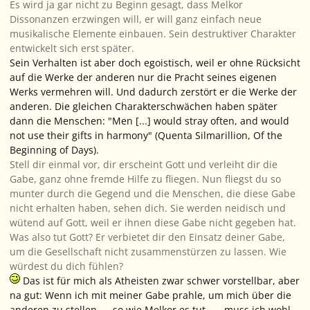
Es wird ja gar nicht zu Beginn gesagt, dass Melkor
Dissonanzen erzwingen will, er will ganz einfach neue
musikalische Elemente einbauen. Sein destruktiver Charakter
entwickelt sich erst später.
Sein Verhalten ist aber doch egoistisch, weil er ohne Rücksicht
auf die Werke der anderen nur die Pracht seines eigenen
Werks vermehren will. Und dadurch zerstört er die Werke der
anderen. Die gleichen Charakterschwächen haben später
dann die Menschen: "Men [...] would stray often, and would
not use their gifts in harmony" (Quenta Silmarillion, Of the
Beginning of Days).
Stell dir einmal vor, dir erscheint Gott und verleiht dir die
Gabe, ganz ohne fremde Hilfe zu fliegen. Nun fliegst du so
munter durch die Gegend und die Menschen, die diese Gabe
nicht erhalten haben, sehen dich. Sie werden neidisch und
wütend auf Gott, weil er ihnen diese Gabe nicht gegeben hat.
Was also tut Gott? Er verbietet dir den Einsatz deiner Gabe,
um die Gesellschaft nicht zusammenstürzen zu lassen. Wie
würdest du dich fühlen?
Das ist für mich als Atheisten zwar schwer vorstellbar, aber
na gut: Wenn ich mit meiner Gabe prahle, um mich über die
anderen zu stellen --- so wie Melkor es tut ---, muss ich wohl