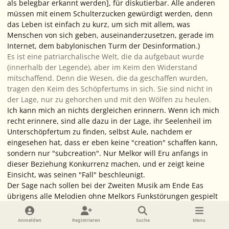
als belegbar erkannt werden], für diskutierbar. Alle anderen
müssen mit einem Schulterzucken gewürdigt werden, denn
das Leben ist einfach zu kurz, um sich mit
allem
, was
Menschen von sich geben, auseinanderzusetzen, gerade im
Internet, dem babylonischen Turm der Desinformation.)
Es ist eine patriarchalische Welt, die da aufgebaut wurde
(innerhalb der Legende), aber im Keim den Widerstand
mitschaffend. Denn die Wesen, die da geschaffen wurden,
tragen den Keim des Schöpfertums in sich. Sie sind nicht in
der Lage, nur zu gehorchen und mit den Wölfen zu heulen.
Ich kann mich an nichts dergleichen erinnern. Wenn ich mich
recht erinnere, sind alle dazu in der Lage, ihr Seelenheil im
Unter
schöpfertum zu finden, selbst Aule, nachdem er
eingesehen
hat, dass er eben keine "creation" schaffen
kann
,
sondern nur "subcreation". Nur Melkor will Eru anfangs in
dieser Beziehung Konkurrenz machen, und er zeigt keine
Einsicht, was seinen "Fall" beschleunigt.
Der Sage nach
sollen bei der Zweiten Musik am Ende Eas
übrigens alle Melodien ohne Melkors Funkstörungen gespielt
werden. Ainur und Eruhíni werden dann die volle
Schöpfungsfähigkeit verliehen bekommen haben. Denn zu
Anmelden
Registrieren
Suche
Menu
dieser Zeit werden sie einander und die Absichten Erus