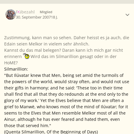
Ersteller-Statistik
Rübezahl
Mitglied
30. September 2007
18 J.
Zustimmung, kann man so sehen. Daher heisst es ja auch, die
Edain seien Melkor in vielem sehr ähnlich.
Kannst du das mal belegen? Daran kann ich mich gar nicht
erinnern
Wird das im Silmarillion gesagt oder in der
HoME?
Silmarillion:
"But Ilúvatar knew that Men, being set amid the turmoils of
the powers of the world, would stray often, and would not use
their gifts in harmony; and he said: 'These too in their time
shall find that all that they do redounds at the end only to the
glory of my work.' Yet the Elves believe that Men are often a
grief to Manwë, who knows most of the mind of Ilúvatar; for it
seems to the Elves that Men resemble Melkor most of all the
Ainur, although he has ever feared and hated them, even
those that served him."
(Quenta Silmarillion, Of the Beginning of Days)