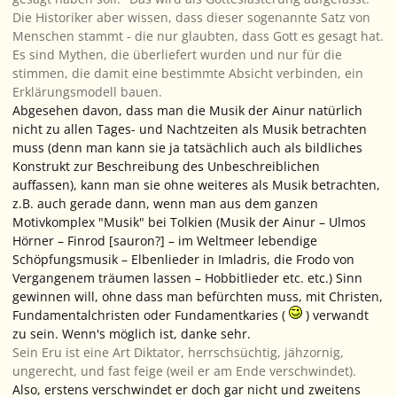
Die Historiker aber wissen, dass dieser sogenannte Satz von
Menschen stammt - die nur
glaubten
, dass Gott es gesagt hat.
Es sind Mythen, die überliefert wurden und nur für die
stimmen, die damit eine bestimmte Absicht verbinden, ein
Erklärungsmodell bauen.
Abgesehen davon, dass man die
Musik der Ainur
natürlich
nicht zu allen Tages- und Nachtzeiten
als
Musik betrachten
muss
(denn man kann sie ja tatsächlich auch als bildliches
Konstrukt zur Beschreibung des Unbeschreiblichen
auffassen),
kann
man sie ohne weiteres als Musik betrachten,
z.B. auch gerade dann, wenn man aus dem ganzen
Motivkomplex "Musik" bei Tolkien (Musik der Ainur – Ulmos
Hörner – Finrod [sauron?] – im Weltmeer lebendige
Schöpfungsmusik – Elbenlieder in Imladris, die Frodo von
Vergangenem träumen lassen – Hobbitlieder etc. etc.)
Sinn
gewinnen will, ohne dass man befürchten muss, mit Christen,
Fundamentalchristen oder Fundamentkaries (
) verwandt
zu sein. Wenn's möglich ist, danke sehr.
Sein Eru ist eine Art Diktator, herrschsüchtig, jähzornig,
ungerecht, und fast feige (weil er am Ende verschwindet).
Also, erstens verschwindet er doch gar nicht und zweitens