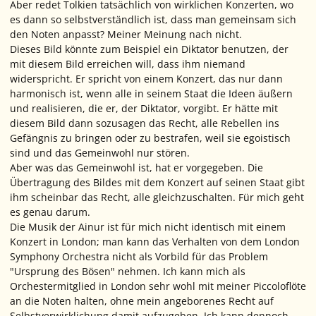
Aber redet Tolkien tatsächlich von wirklichen Konzerten, wo
es dann so selbstverständlich ist, dass man gemeinsam sich
den Noten anpasst? Meiner Meinung nach nicht.
Dieses Bild könnte zum Beispiel ein Diktator benutzen, der
mit diesem Bild erreichen will, dass ihm niemand
widerspricht. Er spricht von einem Konzert, das nur dann
harmonisch ist, wenn alle in seinem Staat die Ideen äußern
und realisieren, die er, der Diktator, vorgibt. Er hätte mit
diesem Bild dann sozusagen das Recht, alle Rebellen ins
Gefängnis zu bringen oder zu bestrafen, weil sie egoistisch
sind und das Gemeinwohl nur stören.
Aber was das Gemeinwohl
ist
, hat er vorgegeben. Die
Übertragung des Bildes mit dem Konzert auf seinen Staat gibt
ihm scheinbar das Recht, alle gleichzuschalten. Für mich geht
es genau darum.
Die Musik der Ainur ist für mich nicht identisch mit einem
Konzert in London; man kann das Verhalten von dem London
Symphony Orchestra nicht als Vorbild für das Problem
"Ursprung des Bösen" nehmen. Ich kann mich als
Orchestermitglied in London sehr wohl mit meiner Piccoloflöte
an die Noten halten, ohne mein angeborenes Recht auf
Selbstverwirklichung damit aufzugeben. Ich kann dennoch,