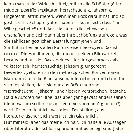
kann man in der Wirklichkeit eigentlich alle Schöpfergötter
mit den Begriffen "Diktator, herrschsüchtig, jähzornig,
ungerecht" attributieren, wenn man Bock darauf hat und so
gestrickt ist. Schöpfergötter haben es so an sich, dass "ihr
Wille geschehe" und dass sie zuerst die Lebewesen
erschaffen und sich dann über ihre Schöpfung aufregen, was
die zahllosen göttlichen Bestrafungsmythen und
Sintflutmythen aus allen Kulturkreisen bezeugen. Das ist
normal
. Die Handlungen, die du aus deinem Blickwinkel
heraus und auf der Basis deines Literaturgeschmacks als
"diktatorisch, herrschsüchtig, jähzornig, ungerecht"
bewertest, gehören zu den mythologischen
Konventionen
.
Man kann auch die Bibel auseinandernehmen und dann für
sich feststellen, dass sie nur aus Bröckchen von
"Herrschsucht", "Jähzorn" und "leeren Versprechen" besteht.
Da die Autoren der Bibel das aber ganz gewiss anders sahen
(denn warum sollten sie an "leere Versprechen" glauben?),
wird für mich deutlich, was diese Feststellung aus
literaturkritischer Sicht wert ist: ein Glas Milch.
(Tut mir leid, aber das meine ich halt. Ich halte alle Aussagen
über Literatur, die schlüssig und minutiös belegt sind [oder