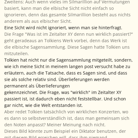
Zweitens: Auch wenn vieles im Silmarillion auf Vermutungen
basiert, kann man die elbische Sicht nicht einfach so
ignorieren, denn das gesamte Silmarillion besteht aus nichts
anderem als aus elbischer Sicht.
Eine Sicht wird nicht ignoriert, wenn man sie hinterfragt.
Die Frage "Was ist im Zeitalter XY denn nun wirklich passiert?"
geht geradeaus an Tolkiens Werk vorbei, denn das Werk
ist
die elbische Sagensammlung. Diese Sagen hatte Tolkien uns
mitzuteilen.
Tolkien hat nicht nur die Sagensammlung mitgeteilt, sondern,
wie ich meine Sicht in meinem langen post versucht habe zu
erläutern, auch die Tatsache,
dass
es Sagen sind, und dass
sie als solche relativ sind. Überlieferungen werden
permanent
als
Überlieferungen
gekennzeichnet. Die Frage, was "wirklich" im Zeitalter XY
passiert ist, ist dadurch eben nicht feststellbar. Und schon
gar nicht, wie die Welt entstanden ist.
Aber redet Tolkien tatsächlich von wirklichen Konzerten, wo
es dann so selbstverständlich ist, dass man gemeinsam sich
den Noten anpasst? Meiner Meinung nach nicht.
Dieses Bild könnte zum Beispiel ein Diktator benutzen, der
mit diesem Bild erreichen will, dass ihm niemand