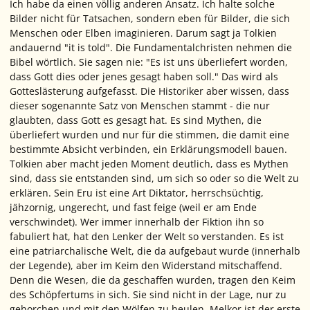
Ich habe da einen völlig anderen Ansatz. Ich halte solche
Bilder nicht für Tatsachen, sondern eben für Bilder, die sich
Menschen oder Elben imaginieren. Darum sagt ja Tolkien
andauernd "it is told". Die Fundamentalchristen nehmen die
Bibel wörtlich. Sie sagen nie: "Es ist uns überliefert worden,
dass Gott dies oder jenes gesagt haben soll." Das wird als
Gotteslästerung aufgefasst. Die Historiker aber wissen, dass
dieser sogenannte Satz von Menschen stammt - die nur
glaubten
, dass Gott es gesagt hat. Es sind Mythen, die
überliefert wurden und nur für die stimmen, die damit eine
bestimmte Absicht verbinden, ein Erklärungsmodell bauen.
Tolkien aber macht jeden Moment deutlich, dass es Mythen
sind
, dass sie entstanden sind, um sich so oder so die Welt zu
erklären. Sein Eru ist eine Art Diktator, herrschsüchtig,
jähzornig, ungerecht, und fast feige (weil er am Ende
verschwindet). Wer immer innerhalb der Fiktion ihn so
fabuliert hat, hat den Lenker der Welt so verstanden. Es ist
eine patriarchalische Welt, die da aufgebaut wurde (innerhalb
der Legende), aber im Keim den Widerstand mitschaffend.
Denn die Wesen, die da geschaffen wurden, tragen den Keim
des Schöpfertums in sich. Sie sind nicht in der Lage, nur zu
gehorchen und mit den Wölfen zu heulen. Melkor ist der erste