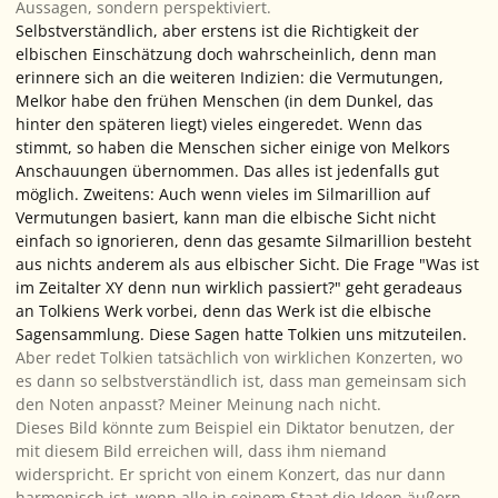
Aussagen, sondern perspektiviert.
Selbstverständlich, aber erstens ist die Richtigkeit der
elbischen Einschätzung doch wahrscheinlich, denn man
erinnere sich an die weiteren Indizien: die Vermutungen,
Melkor habe den frühen Menschen (in dem Dunkel, das
hinter den späteren liegt) vieles eingeredet. Wenn das
stimmt, so haben die Menschen sicher einige von Melkors
Anschauungen übernommen. Das alles ist jedenfalls gut
möglich. Zweitens: Auch wenn vieles im Silmarillion auf
Vermutungen basiert, kann man die elbische Sicht nicht
einfach so ignorieren, denn das gesamte Silmarillion besteht
aus nichts anderem als aus elbischer Sicht. Die Frage "Was ist
im Zeitalter XY denn nun wirklich passiert?" geht geradeaus
an Tolkiens Werk vorbei, denn das Werk
ist
die elbische
Sagensammlung. Diese Sagen hatte Tolkien uns mitzuteilen.
Aber redet Tolkien tatsächlich von wirklichen Konzerten, wo
es dann so selbstverständlich ist, dass man gemeinsam sich
den Noten anpasst? Meiner Meinung nach nicht.
Dieses Bild könnte zum Beispiel ein Diktator benutzen, der
mit diesem Bild erreichen will, dass ihm niemand
widerspricht. Er spricht von einem Konzert, das nur dann
harmonisch ist, wenn alle in seinem Staat die Ideen äußern