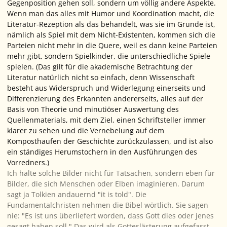
Gegenposition gehen soll, sondern um völlig andere Aspekte.
Wenn man das alles mit Humor und Koordination macht, die
Literatur-Rezeption als das behandelt, was sie im Grunde ist,
nämlich als
Spiel
mit dem Nicht-Existenten, kommen sich die
Parteien nicht mehr in die Quere, weil es dann keine
Parteien
mehr gibt, sondern Spielkinder, die unterschiedliche Spiele
spielen. (Das gilt für die akademische Betrachtung der
Literatur natürlich nicht so einfach, denn Wissenschaft
besteht aus Widerspruch und Widerlegung einerseits und
Differenzierung des Erkannten andererseits, alles auf der
Basis von Theorie und minutiöser Auswertung des
Quellenmaterials, mit dem Ziel, einen Schriftsteller immer
klarer zu sehen und die Vernebelung auf dem
Komposthaufen der Geschichte zurückzulassen, und ist also
ein ständiges Herumstochern in den Ausführungen des
Vorredners.)
Ich halte solche Bilder nicht für Tatsachen, sondern eben für
Bilder, die sich Menschen oder Elben imaginieren. Darum
sagt ja Tolkien andauernd "it is told". Die
Fundamentalchristen nehmen die Bibel wörtlich. Sie sagen
nie: "Es ist uns überliefert worden, dass Gott dies oder jenes
gesagt haben soll." Das wird als Gotteslästerung aufgefasst.