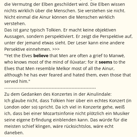
die Vermutng der Elben geschildert wird. Die Elben wissen
nichts wirklich über die Menschen. Sie verstehen sie nicht.
Nicht einmal die Ainur können die Menschen wirklich
verstehen.
Das ist ganz typisch Tolkien. Er macht keine objektiven
Aussagen, sondern perspektiviert. Er zeigt die Perspektive auf,
unter der jemand etwas sieht. Der Leser kann eine andere
Persektive einnehmen. >>>
"Yet the Elves
believe
that Men are often a grief to Manwë,
who knows most of the mind of Ilúvatar; for it
seems
to the
Elves that Men resemble Melkor most of all the Ainur,
although he has ever feared and hated them, even those that
served him."
------------------------------------------------------------
Zu dem Gedanken des Konzertes in der Ainulindale:
Ich glaube nicht, dass Tolkien hier über ein echtes Konzert (in
London oder so) spricht. Da ich viel in Konzerte gehe, weiß
ich, dass bei einer Mozartsinfonie nicht plötzlich ein Musiker
seine eigene Erfindung einblenden kann. Das würde für die
meisten schief klingen, wäre rücksichtslos, wäre echt
daneben.