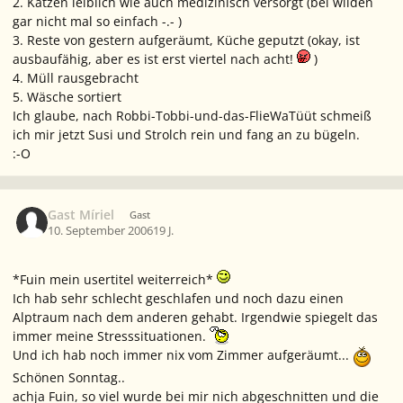
2. Katzen leiblich wie auch medizinisch versorgt (bei wilden
gar nicht mal so einfach -.- )
3. Reste von gestern aufgeräumt, Küche geputzt (okay, ist
ausbaufähig, aber es ist erst viertel nach acht!
)
4. Müll rausgebracht
5. Wäsche sortiert
Ich glaube, nach Robbi-Tobbi-und-das-FlieWaTüüt schmeiß
ich mir jetzt Susi und Strolch rein und fang an zu bügeln.
:-O
Gast Míriel
Gast
10. September 2006
19 J.
*Fuin mein usertitel weiterreich*
Ich hab sehr schlecht geschlafen und noch dazu einen
Alptraum nach dem anderen gehabt. Irgendwie spiegelt das
immer meine Stresssituationen.
Und ich hab noch immer nix vom Zimmer aufgeräumt...
Schönen Sonntag..
achja Fuin, so viel wurde bei mir nich abgeschnitten und die