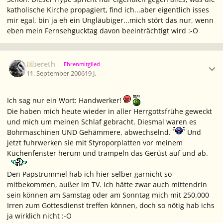
katholische Kirche propagiert, find ich...aber eigentlich isses
mir egal, bin ja eh ein Ungläubiger...mich stört das nur, wenn
eben mein Fernsehgucktag davon beeinträchtigt wird :-O
Ersteller-Statistik
Elbereth
Ehrenmitglied
11. September 2006
19 J.
Ich sag nur ein Wort:
Handwerker!
Die haben mich heute wieder in aller Herrgottsfrühe geweckt
und mich um meinen Schlaf gebracht. Diesmal waren es
Bohrmaschinen UND Gehämmere, abwechselnd.
Und
jetzt fuhrwerken sie mit Styroporplatten vor meinem
Küchenfenster herum und trampeln das Gerüst auf und ab.
Den Papstrummel hab ich hier selber garnicht so
mitbekommen, außer im TV. Ich hätte zwar auch mittendrin
sein können am Samstag oder am Sonntag mich mit 250.000
Irren zum Gottesdienst treffen können, doch so nötig hab ichs
ja wirklich nicht :-O