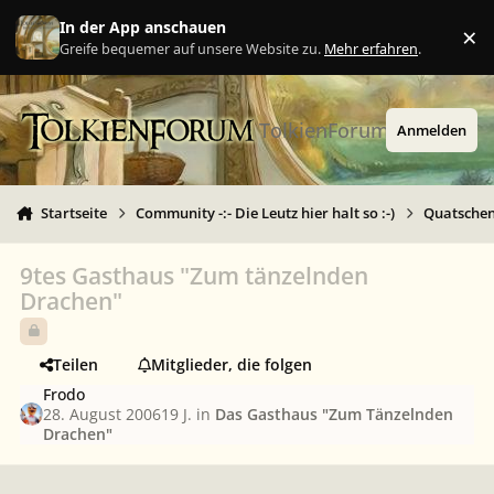
Zu Inhalt springen
In der App anschauen
×
Ig
Greife bequemer auf unsere Website zu.
Mehr erfahren
.
TolkienForum
Anmelden
Startseite
Community -:- Die Leutz hier halt so :-)
Quatschen 
9tes Gasthaus "Zum tänzelnden
Drachen"
Teilen
Mitglieder, die folgen
Frodo
28. August 2006
19 J.
in
Das Gasthaus "Zum Tänzelnden
Drachen"