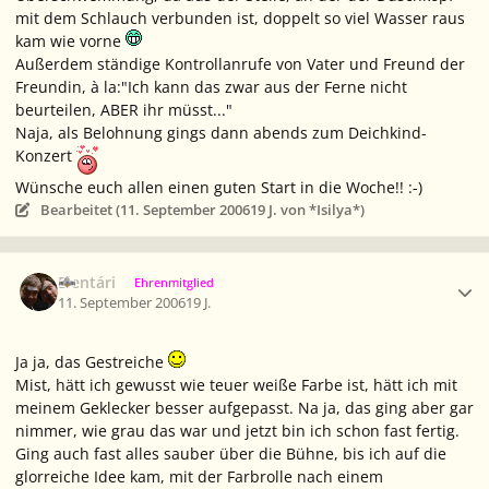
mit dem Schlauch verbunden ist, doppelt so viel Wasser raus
kam wie vorne
Außerdem ständige Kontrollanrufe von Vater und Freund der
Freundin, à la:"Ich kann das zwar aus der Ferne nicht
beurteilen, ABER ihr müsst..."
Naja, als Belohnung gings dann abends zum Deichkind-
Konzert
Wünsche euch allen einen guten Start in die Woche!! :-)
Bearbeitet (
11. September 2006
19 J.
von *Isilya*)
Ersteller-Statistik
Elentári
Ehrenmitglied
11. September 2006
19 J.
Ja ja, das Gestreiche
Mist, hätt ich gewusst wie teuer weiße Farbe ist, hätt ich mit
meinem Geklecker besser aufgepasst. Na ja, das ging aber gar
nimmer, wie grau das war und jetzt bin ich schon fast fertig.
Ging auch fast alles sauber über die Bühne, bis ich auf die
glorreiche Idee kam, mit der Farbrolle nach einem