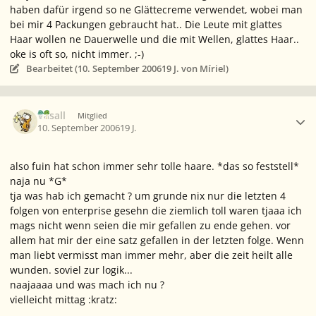
haben dafür irgend so ne Glättecreme verwendet, wobei man
bei mir 4 Packungen gebraucht hat.. Die Leute mit glattes
Haar wollen ne Dauerwelle und die mit Wellen, glattes Haar..
oke is oft so, nicht immer. ;-)
Bearbeitet (
10. September 2006
19 J.
von Míriel)
Ersteller-Statistik
Vasall
Mitglied
10. September 2006
19 J.
also fuin hat schon immer sehr tolle haare. *das so feststell*
naja nu *G*
tja was hab ich gemacht ? um grunde nix nur die letzten 4
folgen von enterprise gesehn die ziemlich toll waren tjaaa ich
mags nicht wenn seien die mir gefallen zu ende gehen. vor
allem hat mir der eine satz gefallen in der letzten folge. Wenn
man liebt vermisst man immer mehr, aber die zeit heilt alle
wunden. soviel zur logik...
naajaaaa und was mach ich nu ?
vielleicht mittag :kratz: