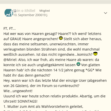
Ersteller-Statistik
Fuin o ithiliel
Mitglied
10. September 2006
19 J.
FT, FT...
Hat wer was von Haaren gesagt? Haare?? Ich werd' letztens
auf GRAUE Haare angesprochen!
Stellt sich aber heraus,
dass das meine seltsamen, unerwünschten, immer
verleugneten blonden Strähnen sind, die wohl manchmal
weißlich aussehen. Ist das nicht irgendwie...komisch?
@Miriel: Also, ich war froh, als meine Haare ab waren: da
konnte ich sie auch unglattgekämmt lassen
Von glatten
Haaren hab' ich die nächsten 14 1/2 Jahre genug *GG* Wie
habt ihr das denn gemacht?
Hey, wann war ich das letzte Mal der einzige User (abgesehen
von 26 Gästen), der im Forum so rumkreucht?
Wie...ungewohnt!
Uuund ich war heute schon relativ produktiv. Abartig, um die
Uhrzeit! SONNTAGS!
1. Mutter zum Amt als Wahlvorsteherin geleitet,