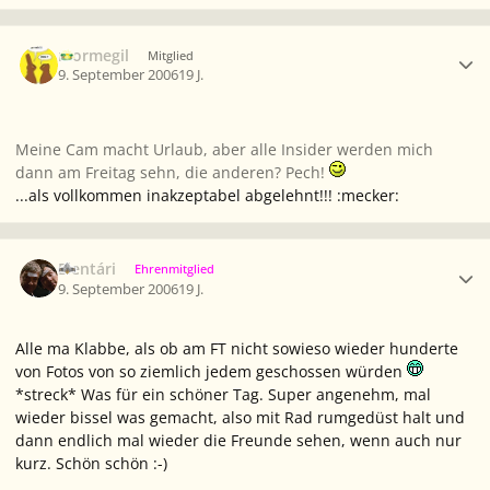
Ersteller-Statistik
mormegil
Mitglied
9. September 2006
19 J.
Meine Cam macht Urlaub, aber alle Insider werden mich
dann am Freitag sehn, die anderen? Pech!
...als vollkommen inakzeptabel abgelehnt!!! :mecker:
Ersteller-Statistik
Elentári
Ehrenmitglied
9. September 2006
19 J.
Alle ma Klabbe, als ob am FT nicht sowieso wieder hunderte
von Fotos von so ziemlich jedem geschossen würden
*streck* Was für ein schöner Tag. Super angenehm, mal
wieder bissel was gemacht, also mit Rad rumgedüst halt und
dann endlich mal wieder die Freunde sehen, wenn auch nur
kurz. Schön schön :-)