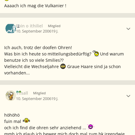
Aaaach ich mag die Vulkanier !
Ersteller-Statistik
Fuin o ithiliel
Mitglied
10. September 2006
19 J.
Ich auch, trotz der doofen Ohren!
Was bin ich heute so mitteilungsbedürftig?
Und warum
benutze ich so viele Smilies??
Vielleicht die Wechseljahre
Graue Haare sind ja schon
vorhanden...
Ersteller-Statistik
Vasall
Mitglied
10. September 2006
19 J.
höhöhö
fuin mal
och ich find die ohren sehr anziehend ...
mmh ich glaub ich beweg mich doch mal zum bk irgendwie