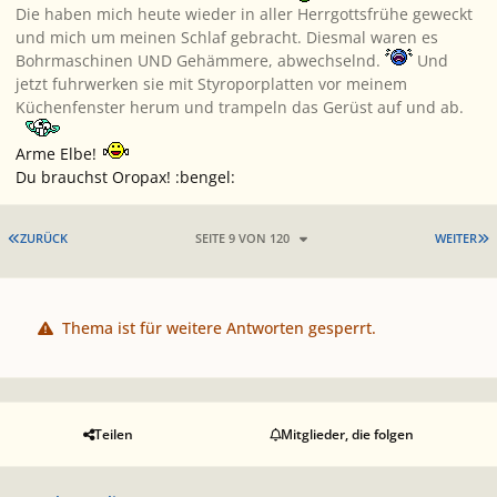
Die haben mich heute wieder in aller Herrgottsfrühe geweckt
und mich um meinen Schlaf gebracht. Diesmal waren es
Bohrmaschinen UND Gehämmere, abwechselnd.
Und
jetzt fuhrwerken sie mit Styroporplatten vor meinem
Küchenfenster herum und trampeln das Gerüst auf und ab.
Arme Elbe!
Du brauchst Oropax! :bengel:
ERSTE SEITE
L
ZURÜCK
SEITE 9 VON 120
WEITER
Thema ist für weitere Antworten gesperrt.
Teilen
Mitglieder, die folgen