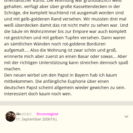
orientalischer Kunst. Die Wohnung war grundsätzlich weiß
gehalten, verfügt aber über große Kassettendecken in der
Schräge, die komplett leuchtend rot ausgemalt worden sind
und mit gelb-goldenen Rand versehen. Wir mussten drei mal
weiß überdecken damit das rot nicht mehr zu sehen war. Und
die Säule im Wohnzimmer bis zur Empore war auch komplett
rot gestrichen und mit gelben Tupfen versehen. Dann waren
an sämtlichen Wänden noch rot-goldene Bordüren
aufgemalt.... Also die Wohnung ist zwar schön und groß,
erinnerte mich aber zuerst an einen Basar oder sowas... Aber
mit der richtigen Unterstützung kann streichen dennoch spaß
machen.
Den neuen wirbel um den Papst in Bayern hab ich kaum
mitbekommen. Die anfängliche Euphorie über einen
deutschen Papst scheint allgemein wieder gewichen zu sein.
Interessiert doch kaum noch wen.
Ersteller-Statistik
Elentári
Ehrenmitglied
11. September 2006
19 J.