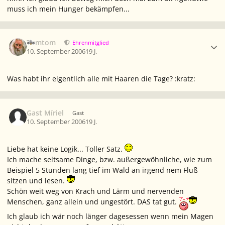
muss ich mein Hunger bekämpfen...
Ersteller-Statistik
Tomtom
Ehrenmitglied
10. September 2006
19 J.
Was habt ihr eigentlich alle mit Haaren die Tage? :kratz:
Gast Míriel
Gast
10. September 2006
19 J.
Liebe hat keine Logik... Toller Satz.
Ich mache seltsame Dinge, bzw. außergewöhnliche, wie zum
Beispiel 5 Stunden lang tief im Wald an irgend nem Fluß
sitzen und lesen.
Schön weit weg von Krach und Lärm und nervenden
Menschen, ganz allein und ungestört. DAS tat gut.
Ich glaub ich wär noch länger dagesessen wenn mein Magen