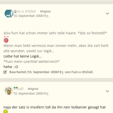
Ersteller-Statistik
Fuin o ithiliel
Mitglied
10. September 2006
19 J.
also fuin hat schon immer sehr tolle haare. *das so feststell*
Wenn man liebt vermisst man immer mehr, aber die zeit heilt
alle wunden. soviel zur logik...
Liebe hat keine Logik...
*Fuin mein usertitel weiterreich*
hehe :-O
Bearbeitet (
10. September 2006
19 J.
von Fuin o ithiliel)
Ersteller-Statistik
Vasall
Mitglied
10. September 2006
19 J.
naja der satz is insofern toll da ihn nen Vulkanier gesagt hat