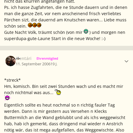
nicht das knurren angefangen hätt.
Ps. ich hasse Zugfahrten, die ne Stunde dauern und in denen
man die ganze Zeit, vor nem anscheinend frisch verliebtes
Pärchen sizt, die dauernd am Knutschen waren... Liebe muss
schön sein.
Gute Nacht Volk, träumt schön (von mir
) und morgen nen
superdupa-gute-Laune Start in die neue Woche! :-)
Ersteller-Statistik
Elentári
Ehrenmitglied
11. September 2006
19 J.
*streck*
Hm, komisch. Bin seit zwei Stunden wach und es macht mir
noch nichtmal was aus...
Eigentlich sollte es heut nochmal so n richtig fauler Tag
werden. Dann is mir gestern aus Versehen n Klecks
Buttermilch an die Wand geblubbt und als ichs weggewischt
hab, hab ich gemerkt, dass dringend mal wieder n Anstrich
nötig wär, das ist mega aufgefallen, das Weggewischte. Also