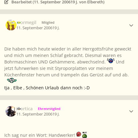
Bearbeitet (
11. September 2006
19 J.
von Elbereth)
Ersteller-Statistik
mormegil
Mitglied
11. September 2006
19 J.
Die haben mich heute wieder in aller Herrgottsfrühe geweckt
und mich um meinen Schlaf gebracht. Diesmal waren es
Bohrmaschinen UND Gehämmere, abwechselnd.
Und
jetzt fuhrwerken sie mit Styroporplatten vor meinem
Küchenfenster herum und trampeln das Gerüst auf und ab.
tja , Elbe , Schönen Urlaub dann noch :-D
Ersteller-Statistik
Mortica
Ehrenmitglied
11. September 2006
19 J.
Ich sag nur ein Wort:
Handwerker!