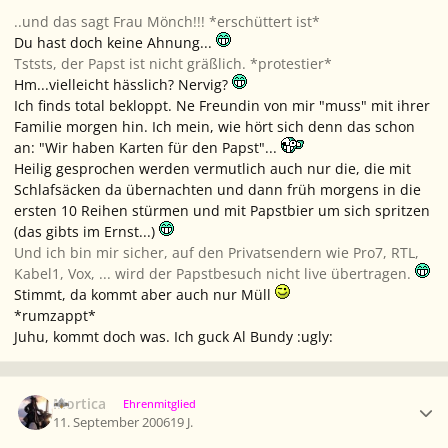
..und das sagt Frau Mönch!!! *erschüttert ist*
Du hast doch keine Ahnung...
Tststs, der Papst ist nicht gräßlich. *protestier*
Hm...vielleicht hässlich? Nervig?
Ich finds total bekloppt. Ne Freundin von mir "muss" mit ihrer
Familie morgen hin. Ich mein, wie hört sich denn das schon
an: "Wir haben Karten für den Papst"...
Heilig gesprochen werden vermutlich auch nur die, die mit
Schlafsäcken da übernachten und dann früh morgens in die
ersten 10 Reihen stürmen und mit Papstbier um sich spritzen
(das gibts im Ernst...)
Und ich bin mir sicher, auf den Privatsendern wie Pro7, RTL,
Kabel1, Vox, ... wird der Papstbesuch nicht live übertragen.
Stimmt, da kommt aber auch nur Müll
*rumzappt*
Juhu, kommt doch was. Ich guck Al Bundy :ugly:
Ersteller-Statistik
Mortica
Ehrenmitglied
11. September 2006
19 J.