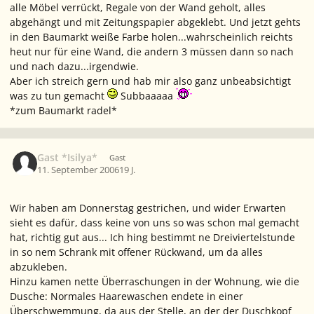
alle Möbel verrückt, Regale von der Wand geholt, alles
abgehängt und mit Zeitungspapier abgeklebt. Und jetzt gehts
in den Baumarkt weiße Farbe holen...wahrscheinlich reichts
heut nur für eine Wand, die andern 3 müssen dann so nach
und nach dazu...irgendwie.
Aber ich streich gern und hab mir also ganz unbeabsichtigt
was zu tun gemacht
Subbaaaaa
*zum Baumarkt radel*
Gast *Isilya*
Gast
11. September 2006
19 J.
Wir haben am Donnerstag gestrichen, und wider Erwarten
sieht es dafür, dass keine von uns so was schon mal gemacht
hat, richtig gut aus... Ich hing bestimmt ne Dreiviertelstunde
in so nem Schrank mit offener Rückwand, um da alles
abzukleben.
Hinzu kamen nette Überraschungen in der Wohnung, wie die
Dusche: Normales Haarewaschen endete in einer
Überschwemmung, da aus der Stelle, an der der Duschkopf