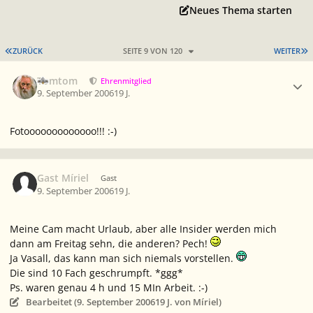
Neues Thema starten
ERSTE SEITE
L
ZURÜCK
SEITE 9 VON 120
WEITER
Ersteller-Statistik
Tomtom
Ehrenmitglied
9. September 2006
19 J.
Fotooooooooooooo!!! :-)
Gast Míriel
Gast
9. September 2006
19 J.
Meine Cam macht Urlaub, aber alle Insider werden mich
dann am Freitag sehn, die anderen? Pech!
Ja Vasall, das kann man sich niemals vorstellen.
Die sind 10 Fach geschrumpft. *ggg*
Ps. waren genau 4 h und 15 MIn Arbeit. :-)
Bearbeitet (
9. September 2006
19 J.
von Míriel)