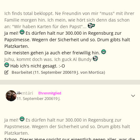
Ich finds total bekloppt. Ne Freundin von mir "muss" mit ihrer
Familie morgen hin. Ich mein, wie hört sich denn das schon
an: "Wir haben Karten für den Papst"...
Ja mei!
Es dürfen halt nur 300.000 in Regensburg zur
Papstmesse. Wegern der Sicherheit und so. Drum gibts halt
Platzkarten.
Die meisten gehen ja auch eher freiwillig hin.
Juhu, kommt doch was. Ich guck Al Bundy
Hab ich's nicht gesagt. :-O
Bearbeitet (
11. September 2006
19 J.
von Mortica)
Ersteller-Statistik
Elentári
Ehrenmitglied
11. September 2006
19 J.
Ja mei!
Es dürfen halt nur 300.000 in Regensburg zur
Papstmesse. Wegern der Sicherheit und so. Drum gibts halt
Platzkarten.
Schon. Dieser Hype spricht nur eigentlich gegen alles, was die