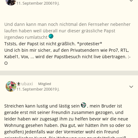
11. September 2006
19 J.
Und dann kann man noch nichtmal den Fernseher nebenher
laufen haben weil überall nur dieser grässliche Papst
irgendwo rumlatscht
Tststs, der Papst ist nicht gräßlich. *protestier*
Und ich bin mir sicher, auf den Privatsendern wie Pro7, RTL,
Kabel1, Vox, ... wird der Papstbesuch nicht live übertragen. :-
O
Ersteller-Statistik
Urubaxi
Mitglied
11. September 2006
19 J.
Streichen kann lustig und lästig sein
, mein Bruder ist
gerade erst mit seiner Freundin zusammen gezogen, und
leider haben wir zugesagt ihm zu helfen bevor wir die neue
Wohnung gesehen haben. (Na gut, wir hätten ihm so oder so
geholfen) Jedenfalls war der Vormieter wohl ein Freund