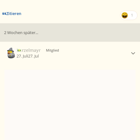
Zitieren
1
2 Wochen später...
Ersteller-Statistik
Berzelmayr
Mitglied
27. Juli
27. Jul