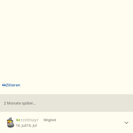
Zitieren
2 Monate später...
Ersteller-Statistik
Berzelmayr
Mitglied
16. Juli
16. Jul