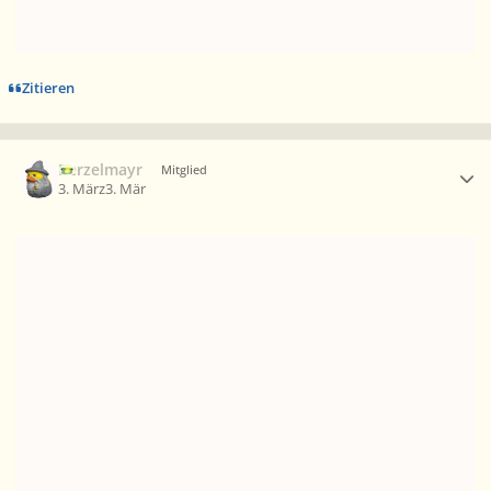
Zitieren
Ersteller-Statistik
Berzelmayr
Mitglied
3. März
3. Mär