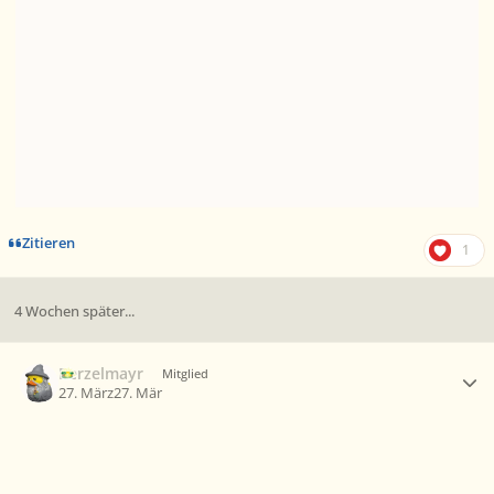
Zitieren
1
4 Wochen später...
Ersteller-Statistik
Berzelmayr
Mitglied
27. März
27. Mär