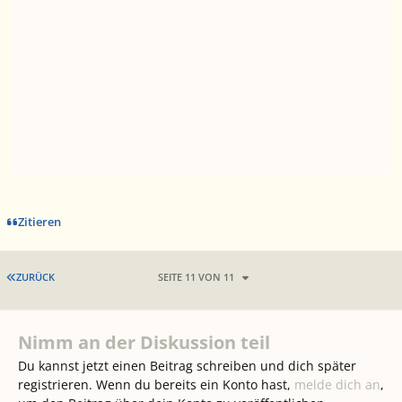
Zitieren
ERSTE SEITE
ZURÜCK
SEITE 11 VON 11
Nimm an der Diskussion teil
Du kannst jetzt einen Beitrag schreiben und dich später
registrieren. Wenn du bereits ein Konto hast,
melde dich an
,