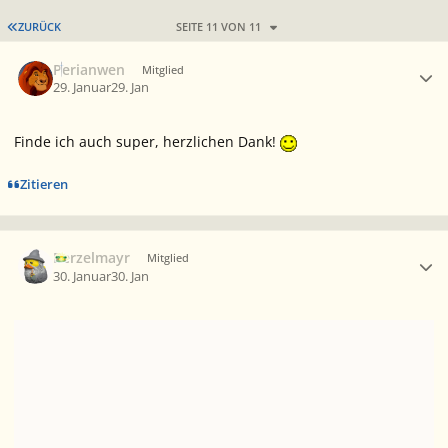
ERSTE SEITE
ZURÜCK
SEITE 11 VON 11
Ersteller-Statistik
Perianwen
Mitglied
29. Januar
29. Jan
Finde ich auch super, herzlichen Dank!
Zitieren
Ersteller-Statistik
Berzelmayr
Mitglied
30. Januar
30. Jan