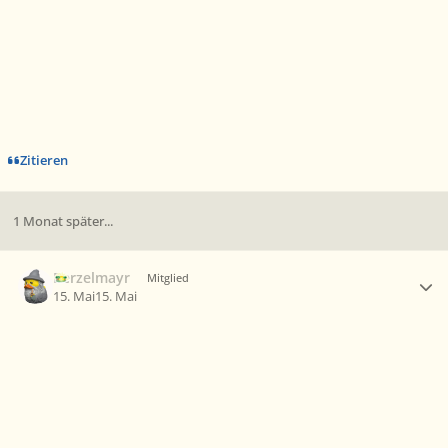
Zitieren
1 Monat später...
Ersteller-Statistik
Berzelmayr
Mitglied
15. Mai
15. Mai