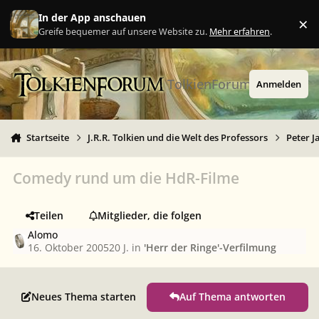
Zu Inhalt springen
In der App anschauen
×
Ig
Greife bequemer auf unsere Website zu.
Mehr erfahren
.
TolkienForum
Anmelden
Startseite
J.R.R. Tolkien und die Welt des Professors
Peter J
Comedy rund um die HdR-Filme
Teilen
Mitglieder, die folgen
Alomo
16. Oktober 2005
20 J.
in
'Herr der Ringe'-Verfilmung
Neues Thema starten
Auf Thema antworten