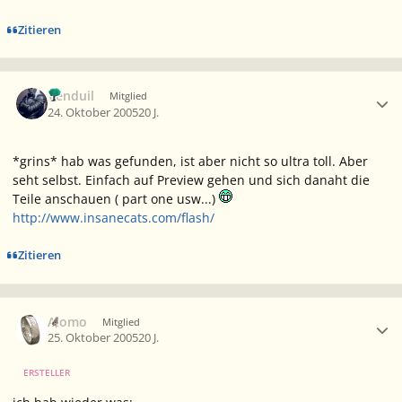
Zitieren
Ersteller-Statistik
Venduil
Mitglied
24. Oktober 2005
20 J.
*grins* hab was gefunden, ist aber nicht so ultra toll. Aber
seht selbst. Einfach auf Preview gehen und sich danaht die
Teile anschauen ( part one usw...)
http://www.insanecats.com/flash/
Zitieren
Ersteller-Statistik
Alomo
Mitglied
25. Oktober 2005
20 J.
ERSTELLER