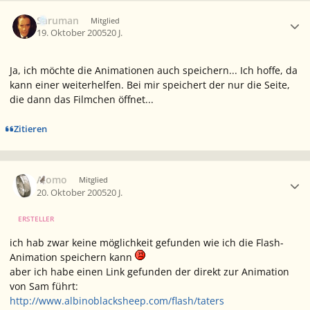
Ersteller-Statistik
Saruman
Mitglied
19. Oktober 2005
20 J.
Ja, ich möchte die Animationen auch speichern... Ich hoffe, da
kann einer weiterhelfen. Bei mir speichert der nur die Seite,
die dann das Filmchen öffnet...
Zitieren
Ersteller-Statistik
Alomo
Mitglied
20. Oktober 2005
20 J.
ERSTELLER
ich hab zwar keine möglichkeit gefunden wie ich die Flash-
Animation speichern kann
aber ich habe einen Link gefunden der direkt zur Animation
von Sam führt:
http://www.albinoblacksheep.com/flash/taters