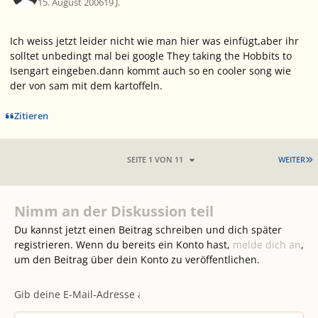
15. August 2006
19 J.
Ich weiss jetzt leider nicht wie man hier was einfügt,aber ihr
solltet unbedingt mal bei google They taking the Hobbits to
Isengart eingeben.dann kommt auch so en cooler song wie
der von sam mit dem kartoffeln.
Zitieren
L
SEITE 1 VON 11
WEITER
Nimm an der Diskussion teil
Du kannst jetzt einen Beitrag schreiben und dich später
registrieren. Wenn du bereits ein Konto hast,
melde dich an
,
um den Beitrag über dein Konto zu veröffentlichen.