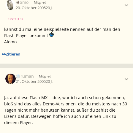
Alomo
Mitglied
20. Oktober 2005
20 J.
ERSTELLER
kannst du mal eine Beispielseite nennen auf der man den
Flash-Player bekommt
Alomo
Zitieren
Ersteller-Statistik
Saruman
Mitglied
21. Oktober 2005
20 J.
Ja, auf diese Flash MX - Idee, war ich auch schon gekommen,
bloß sind das alles Demo-Versionen, die du meistens nach 30
Tagen nicht mehr benutzen kannst, außer du zahlst die
Lizenz dafür. Deswegen hoffe ich auch auf einen Link zu
diesem Player.