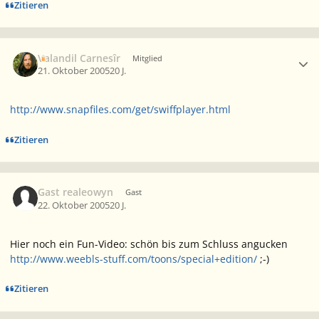
Zitieren
Ersteller-Statistik
Valandil Carnesîr
Mitglied
21. Oktober 2005
20 J.
http://www.snapfiles.com/get/swiffplayer.html
Zitieren
Gast realeowyn
Gast
22. Oktober 2005
20 J.
Hier noch ein Fun-Video: schön bis zum Schluss angucken
http://www.weebls-stuff.com/toons/special+edition/
;-)
Zitieren