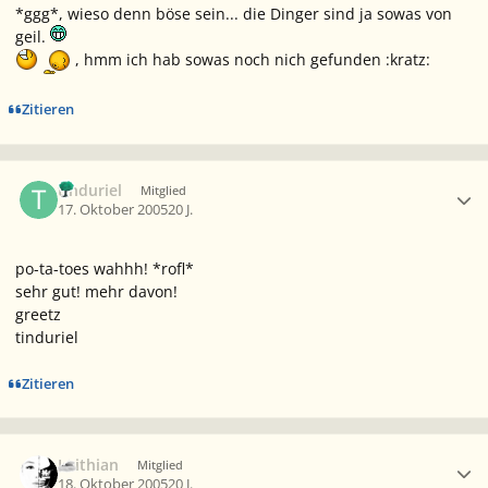
*ggg*, wieso denn böse sein... die Dinger sind ja sowas von
geil.
, hmm ich hab sowas noch nich gefunden :kratz:
Zitieren
Ersteller-Statistik
tinduriel
Mitglied
17. Oktober 2005
20 J.
po-ta-toes wahhh! *rofl*
sehr gut! mehr davon!
greetz
tinduriel
Zitieren
Ersteller-Statistik
Leithian
Mitglied
18. Oktober 2005
20 J.