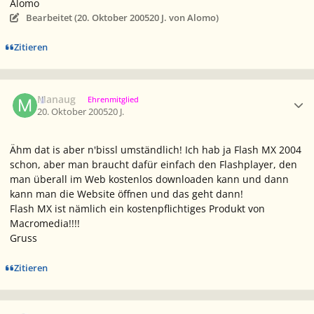
Alomo
Bearbeitet (
20. Oktober 2005
20 J.
von Alomo)
Zitieren
Ersteller-Statistik
Manaug
Ehrenmitglied
20. Oktober 2005
20 J.
Ähm dat is aber n'bissl umständlich! Ich hab ja Flash MX 2004
schon, aber man braucht dafür einfach den Flashplayer, den
man überall im Web kostenlos downloaden kann und dann
kann man die Website öffnen und das geht dann!
Flash MX ist nämlich ein kostenpflichtiges Produkt von
Macromedia!!!!
Gruss
Zitieren
Ersteller-Statistik