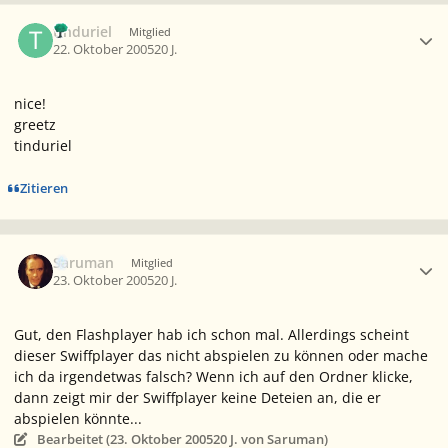
Ersteller-Statistik
tinduriel
Mitglied
22. Oktober 2005
20 J.
nice!
greetz
tinduriel
Zitieren
Ersteller-Statistik
Saruman
Mitglied
23. Oktober 2005
20 J.
Gut, den Flashplayer hab ich schon mal. Allerdings scheint
dieser Swiffplayer das nicht abspielen zu können oder mache
ich da irgendetwas falsch? Wenn ich auf den Ordner klicke,
dann zeigt mir der Swiffplayer keine Deteien an, die er
abspielen könnte...
Bearbeitet (
23. Oktober 2005
20 J.
von Saruman)