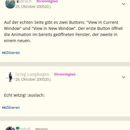
Cadrach
Ehrenmitglied
25. Oktober 2005
20 J.
Auf der echten Seite gibt es zwei Buttons: "View in Current
Window" und "View in New Window". Der erste Button öffnet
die Animation im bereits geöffneten Fenster, der zweite in
einem neuen.
Zitieren
Ersteller-Statistik
Beleg Langbogen
Ehrenmitglied
26. Oktober 2005
20 J.
Echt witzig! :auslach:
Zitieren
Ersteller-Statistik
Venduil
Mitglied