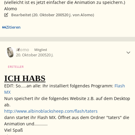
(vielleicht ist es jetzt einfacher die Animation zu speichern.)
Alomo
Bearbeitet (
20. Oktober 2005
20 J.
von Alomo)
Zitieren
Ersteller-Statistik
Alomo
Mitglied
20. Oktober 2005
20 J.
ERSTELLER
ICH HABS
EDIT:
So.....an alle: Ihr installiert folgendes Programm:
Flash
MX
Nun speichert ihr die folgendes Website z.B. auf dem Desktop
ab.
http://www.albinoblacksheep.com/flash/taters
dann startet ihr Flash MX. Öffnet aus dem Ordner "taters" die
Animation und...........
Viel Spaß