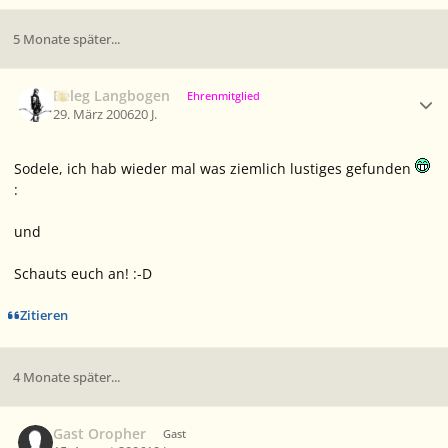
5 Monate später...
Ersteller-Statistik
Beleg Langbogen
Ehrenmitglied
29. März 2006
20 J.
Sodele, ich hab wieder mal was ziemlich lustiges gefunden
:
und
Schauts euch an! :-D
Zitieren
4 Monate später...
Gast Oropher
Gast