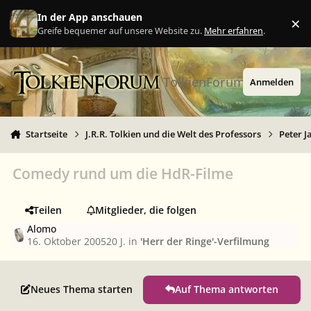
Zu Inhalt springen
In der App anschauen
×
Ig
Greife bequemer auf unsere Website zu.
Mehr erfahren
.
TolkienForum
Anmelden
Startseite
J.R.R. Tolkien und die Welt des Professors
Peter J
Comedy rund um die HdR-Filme
Teilen
Mitglieder, die folgen
Alomo
16. Oktober 2005
20 J.
in
'Herr der Ringe'-Verfilmung
Neues Thema starten
Auf Thema antworten