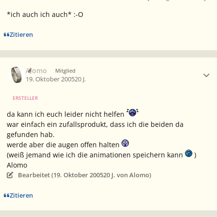
*ich auch ich auch* :-O
Zitieren
Ersteller-Statistik
Alomo
Mitglied
19. Oktober 2005
20 J.
ERSTELLER
da kann ich euch leider nicht helfen
war einfach ein zufallsprodukt, dass ich die beiden da
gefunden hab.
werde aber die augen offen halten
(weiß jemand wie ich die animationen speichern kann
)
Alomo
Bearbeitet (
19. Oktober 2005
20 J.
von Alomo)
Zitieren