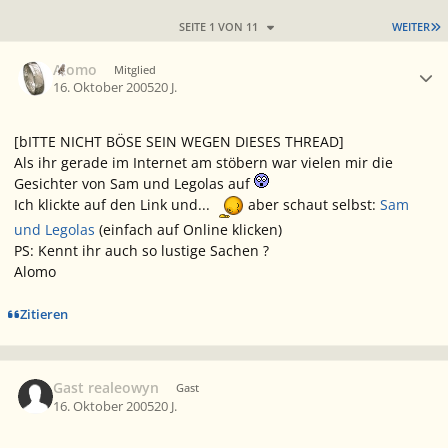
L
SEITE 1 VON 11
WEITER
Ersteller-Statistik
Alomo
Mitglied
16. Oktober 2005
20 J.
[bITTE NICHT BÖSE SEIN WEGEN DIESES THREAD]
Als ihr gerade im Internet am stöbern war vielen mir die
Gesichter von Sam und Legolas auf
Ich klickte auf den Link und...
aber schaut selbst:
Sam
und Legolas
(einfach auf Online klicken)
PS: Kennt ihr auch so lustige Sachen ?
Alomo
Zitieren
Gast realeowyn
Gast
16. Oktober 2005
20 J.