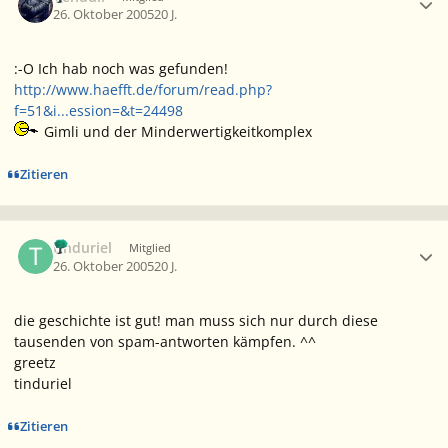
26. Oktober 2005
20 J.
:-O Ich hab noch was gefunden!
http://www.haefft.de/forum/read.php?
f=51&i...ession=&t=24498
Gimli und der Minderwertigkeitkomplex
Zitieren
Ersteller-Statistik
tinduriel
Mitglied
26. Oktober 2005
20 J.
die geschichte ist gut! man muss sich nur durch diese
tausenden von spam-antworten kämpfen. ^^
greetz
tinduriel
Zitieren