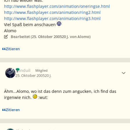
ich hab wieder was:
http://www.flashplayer.com/animation/oneringse.html
http://www.flashplayer.com/animation/ring2.html
http://www.flashplayer.com/animation/ring3.html
Viel Spaß beim anschauen
Alomo
Bearbeitet (
25. Oktober 2005
20 J.
von Alomo)
Zitieren
Ersteller-Statistik
Venduil
Mitglied
25. Oktober 2005
20 J.
Ähm...Alomo, wo ist das denn zum angucken, ich find das
irgenwie nich.
:wut:
Zitieren
Ersteller-Statistik