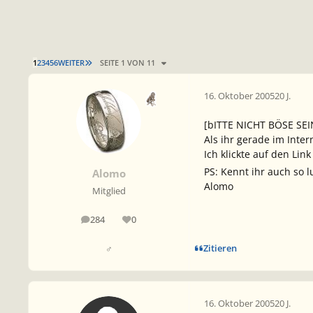
LETZTE SEITE
1
2
3
4
5
6
WEITER
SEITE 1 VON 11
16. Oktober 2005
20 J.
[bITTE NICHT BÖSE SE
Als ihr gerade im Inte
Ich klickte auf den Link
PS: Kennt ihr auch so l
Alomo
Alomo
Mitglied
284
0
Beiträge
Reputation
Zitieren
♂
16. Oktober 2005
20 J.