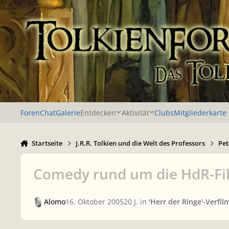
Zu Inhalt springen
Foren
Chat
Galerie
Entdecken
Aktivität
Clubs
Mitgliederkarte
Startseite
J.R.R. Tolkien und die Welt des Professors
Pet
Comedy rund um die HdR-Fi
Alomo
16. Oktober 2005
20 J.
in
'Herr der Ringe'-Verfi