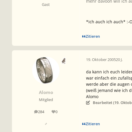
mehr davoon will ich a
Gast
*ich auch ich auch* :-
Zitieren
19. Oktober 2005
20 J.
da kann ich euch leide
war einfach ein zufall
werde aber die augen 
(weiß jemand wie ich 
Alomo
Alomo
Mitglied
Bearbeitet (
19. Oktob
284
0
Beiträge
Reputation
Zitieren
♂