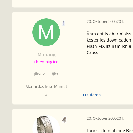
20. Oktober 2005
20 J.
Ähm dat is aber n'biss
kostenlos downloaden 
Flash MX ist nämlich ei
Gruss
Manaug
Ehrenmitglied
982
0
Beiträge
Reputation
Manni das fiese Mamut
Zitieren
♂
20. Oktober 2005
20 J.
kannst du mal eine Be