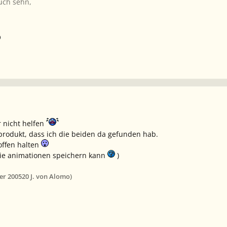
uch sehn,
O
r nicht helfen
sprodukt, dass ich die beiden da gefunden hab.
offen halten
die animationen speichern kann
)
er 2005
20 J.
von Alomo)