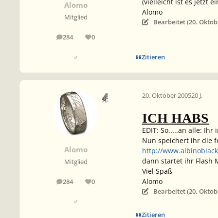
(vielleicht ist es jetzt
Alomo
Alomo
Mitglied
Bearbeitet (
20. Oktob
284
0
Beiträge
Reputation
Zitieren
♂
20. Oktober 2005
20 J.
ICH HABS
EDIT:
So.....an alle: Ih
Nun speichert ihr die 
Alomo
http://www.albinoblack
dann startet ihr Flash 
Mitglied
Viel Spaß
Alomo
284
0
Beiträge
Reputation
Bearbeitet (
20. Oktob
♂
Zitieren