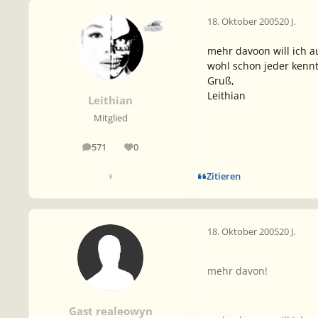
18. Oktober 2005
20 J.
mehr davoon will ich a
wohl schon jeder kennt.
Gruß,
Leithian
Leithian
Mitglied
571
0
Beiträge
Reputation
Zitieren
♀
18. Oktober 2005
20 J.
mehr davon!
Gast realeowyn