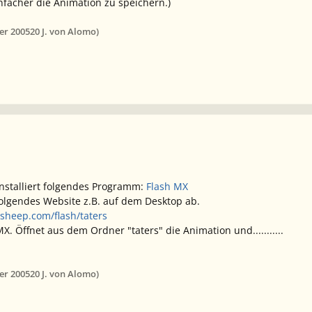
 einfacher die Animation zu speichern.)
er 2005
20 J.
von Alomo)
r installiert folgendes Programm:
Flash MX
folgendes Website z.B. auf dem Desktop ab.
sheep.com/flash/taters
MX. Öffnet aus dem Ordner "taters" die Animation und...........
er 2005
20 J.
von Alomo)