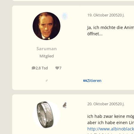
19. Oktober 2005
20 J.
Ja, ich möchte die Anim
öffnet...
Saruman
Mitglied
2,8 Tsd
7
Beiträge
Reputation
Zitieren
♂
20. Oktober 2005
20 J.
ich hab zwar keine mög
aber ich habe einen Li
http://www.albinoblack