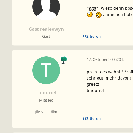
*ggg*, wieso denn böse 
, hmm ich hab 
Gast realeowyn
Zitieren
Gast
17. Oktober 2005
20 J.
po-ta-toes wahhh! *rof
sehr gut! mehr davon!
greetz
tinduriel
tinduriel
Mitglied
59
0
Beiträge
Reputation
Zitieren