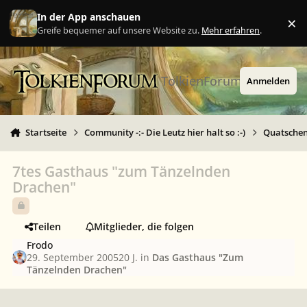
Zu Inhalt springen
In der App anschauen
×
Ig
Greife bequemer auf unsere Website zu.
Mehr erfahren
.
TolkienForum
Anmelden
Startseite
Community -:- Die Leutz hier halt so :-)
Quatschen 
7tes Gasthaus "zum Tänzelnden
Drachen"
Teilen
Mitglieder, die folgen
Frodo
29. September 2005
20 J.
in
Das Gasthaus "Zum
Tänzelnden Drachen"