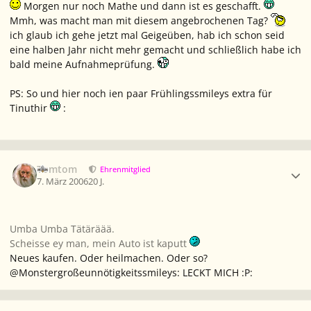
Morgen nur noch Mathe und dann ist es geschafft.
Mmh, was macht man mit diesem angebrochenen Tag?
ich glaub ich gehe jetzt mal Geigeüben, hab ich schon seid
eine halben Jahr nicht mehr gemacht und schließlich habe ich
bald meine Aufnahmeprüfung.
PS: So und hier noch ien paar Frühlingssmileys extra für
Tinuthir
:
Ersteller-Statistik
Tomtom
Ehrenmitglied
7. März 2006
20 J.
Umba Umba Tätäräää.
Scheisse ey man, mein Auto ist kaputt
Neues kaufen. Oder heilmachen. Oder so?
@Monstergroßeunnötigkeitssmileys: LECKT MICH :P:
Ersteller-Statistik