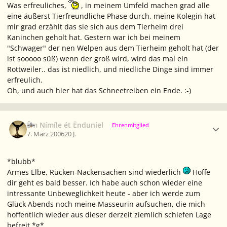
Was erfreuliches,
, in meinem Umfeld machen grad alle
eine äußerst Tierfreundliche Phase durch, meine Kolegin hat
mir grad erzählt das sie sich aus dem Tierheim drei
Kaninchen geholt hat. Gestern war ich bei meinem
"Schwager" der nen Welpen aus dem Tierheim geholt hat (der
ist sooooo süß) wenn der groß wird, wird das mal ein
Rottweiler.. das ist niedlich, und niedliche Dinge sind immer
erfreulich.
Oh, und auch hier hat das Schneetreiben ein Ende. :-)
Ersteller-Statistik
Êm Nímíle ét Ënduníel
Ehrenmitglied
7. März 2006
20 J.
*blubb*
Armes Elbe, Rücken-Nackensachen sind wiederlich
Hoffe
dir geht es bald besser. Ich habe auch schon wieder eine
intressante Unbeweglichkeit heute - aber ich werde zum
Glück Abends noch meine Masseurin aufsuchen, die mich
hoffentlich wieder aus dieser derzeit ziemlich schiefen Lage
befreit *g*