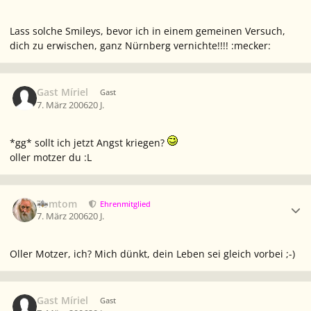
Lass solche Smileys, bevor ich in einem gemeinen Versuch,
dich zu erwischen, ganz Nürnberg vernichte!!!! :mecker:
Gast Míriel
Gast
7. März 2006
20 J.
*gg* sollt ich jetzt Angst kriegen?
oller motzer du :L
Ersteller-Statistik
Tomtom
Ehrenmitglied
7. März 2006
20 J.
Oller Motzer, ich? Mich dünkt, dein Leben sei gleich vorbei ;-)
Gast Míriel
Gast