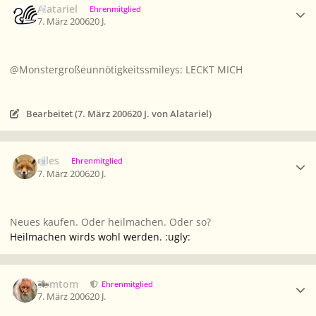
Alatariel
Ehrenmitglied
7. März 2006
20 J.
@Monstergroßeunnötigkeitssmileys: LECKT MICH
Bearbeitet (
7. März 2006
20 J.
von Alatariel)
Ersteller-Statistik
elles
Ehrenmitglied
7. März 2006
20 J.
Neues kaufen. Oder heilmachen. Oder so?
Heilmachen wirds wohl werden. :ugly:
Ersteller-Statistik
Tomtom
Ehrenmitglied
7. März 2006
20 J.