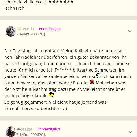
ich sollte vielleicccccchhhhhhhhh
:schnarch:
Ersteller-Statistik
Elbereth
Ehrenmitglied
7. März 2006
20 J.
Der Tag fängt nicht gut an. Meine Kollegin hätte heute fast
nen Fahrradfahrer überfahren, ein guter Bekannter von ihr
hat sich aufgehängt und dann ruf ich auch noch an, damit sie
heute für mich arbeitet. F****** blitzartige Schmerzen im
ganzen Nackenwirbelsäulenbereich...wohoo
Ich kann mich
kaum bewegen, das ist ne wahre Freude.
Mal sehen was
der Arzt heut Nachmittag dazu meint, vielleicht schreibt er
mich ja länger krank.
So genug gejammert, vielleicht hat ja jemand was
erfreulicheres zu berichten. ;-)
Ersteller-Statistik
Mortica
Ehrenmitglied
7. März 2006
20 J.