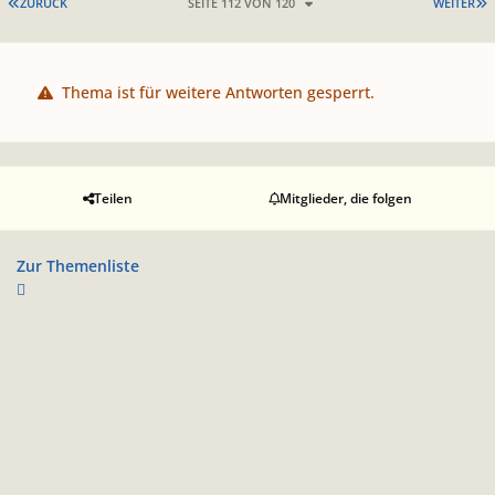
ERSTE SEITE
L
ZURÜCK
SEITE 112 VON 120
WEITER
Thema ist für weitere Antworten gesperrt.
Teilen
Mitglieder, die folgen
Zur Themenliste