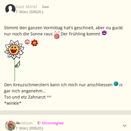
Gast Míriel
Gast
7. März 2006
20 J.
Stimmt den ganzen Vormittag hat's geschneit, aber nu guckt
nur noch die Sonne raus
Der Frühling kommt
Den Kreuzschmerzlern kann ich mich nur anschliessen
is
gar nich angenehm...
Tso und etz Zahnarzt ^^
*winkle*
Ersteller-Statistik
Tomtom
Ehrenmitglied
7. März 2006
20 J.