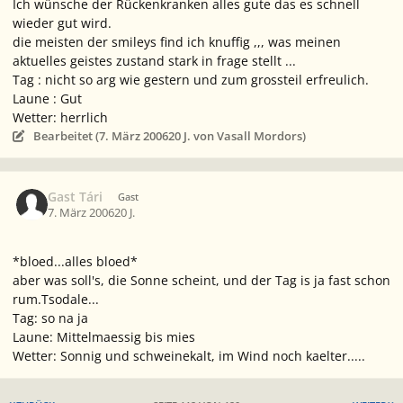
Ich wünsche der Rückenkranken alles gute das es schnell
wieder gut wird.
die meisten der smileys find ich knuffig ,,, was meinen
aktuelles geistes zustand stark in frage stellt ...
Tag : nicht so arg wie gestern und zum grossteil erfreulich.
Laune : Gut
Wetter: herrlich
Bearbeitet (
7. März 2006
20 J.
von Vasall Mordors)
Gast Tári
Gast
7. März 2006
20 J.
*bloed...alles bloed*
aber was soll's, die Sonne scheint, und der Tag is ja fast schon
rum.Tsodale...
Tag: so na ja
Laune: Mittelmaessig bis mies
Wetter: Sonnig und schweinekalt, im Wind noch kaelter.....