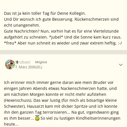
Das ist ja kein toller Tag für Deine Kollegin.
Und Dir wünsch ich gute Besserung. Rückenschmerzen sind
echt unangenehm.
Gute Nachrichten? Nun, vorhin hat es für eine Viertelstunde
aufgehört zu schneien. *jubel* Und die Sonne kam kurz raus.
*freu* Aber nun schneit es wieder und zwar extrem heftig. :-/
Ersteller-Statistik
Urubaxi
Mitglied
7. März 2006
20 J.
Ich erinner mich immer gerne daran wie mein Bruder vor
einigen Jahren Abends etwas Nackenschmerzen hatte, und
am nächsten Morgen konnte er nicht mehr aufstehen
(Hexenschuss). Das war lustig (für mich als bösartige kleine
Schwester), Hausarzt kam mit dicker Spritze und ich konnte
ihn den ganzen Tag terrorisieren... Na gut, irgendwann ging
es ihm besser...
So viel zu lustigen Kindheitserinnerungen
heute...