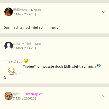
Ersteller-Statistik
Eldhwen
Mitglied
7. März 2006
20 J.
Das machts noch viel schlimmer ;-)
Gast Míriel
Gast
7. März 2006
20 J.
Ihr seid süß
*jipiee* ich wusste doch Eldh steht auf mich
:-
O
Ersteller-Statistik
elles
Ehrenmitglied
7. März 2006
20 J.