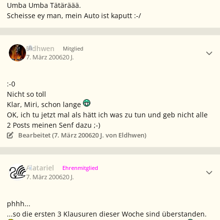
Umba Umba Tätäräää.
Scheisse ey man, mein Auto ist kaputt :-/
Ersteller-Statistik
Eldhwen
Mitglied
7. März 2006
20 J.
:-0
Nicht so toll
Klar, Miri, schon lange
OK, ich tu jetzt mal als hätt ich was zu tun und geb nicht alle
2 Posts meinen Senf dazu ;-)
Bearbeitet (
7. März 2006
20 J.
von Eldhwen)
Ersteller-Statistik
Alatariel
Ehrenmitglied
7. März 2006
20 J.
phhh...
...so die ersten 3 Klausuren dieser Woche sind überstanden.