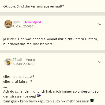
Okidoki. Sind die Ferraris ausverkauft?
Ersteller-Statistik
elles
Ehrenmitglied
7. März 2006
20 J.
Ja leider. Und was anderes kommt mir nicht untern Hintern,
nur damit das mal klar ist hier!
Ersteller-Statistik
Vasall
Mitglied
7. März 2006
20 J.
elles hat nen auto ?
elles draf fahren ?
....
Ach du schande ,,, und ich hab mich immer so unbesorgt auf
den strassen bewegt
zum glück kann beim kaputten auto nix mehr passiern