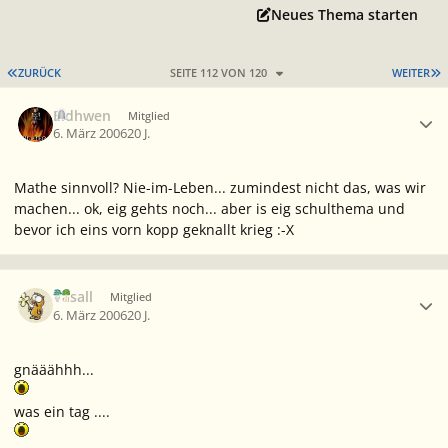
Neues Thema starten
ERSTE SEITE
L
ZURÜCK
SEITE 112 VON 120
WEITER
Ersteller-Statistik
Eldhwen
Mitglied
6. März 2006
20 J.
Mathe sinnvoll? Nie-im-Leben... zumindest nicht das, was wir
machen... ok, eig gehts noch... aber is eig schulthema und
bevor ich eins vorn kopp geknallt krieg :-X
Ersteller-Statistik
Vasall
Mitglied
6. März 2006
20 J.
gnääähhh...
was ein tag ....