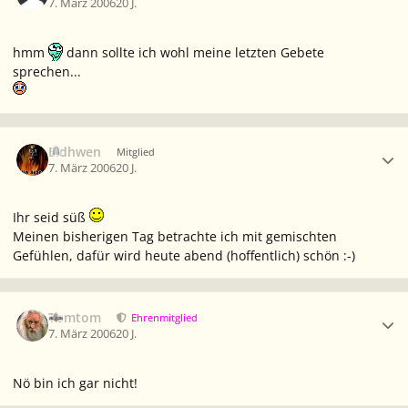
7. März 2006
20 J.
hmm
dann sollte ich wohl meine letzten Gebete
sprechen...
Ersteller-Statistik
Eldhwen
Mitglied
7. März 2006
20 J.
Ihr seid süß
Meinen bisherigen Tag betrachte ich mit gemischten
Gefühlen, dafür wird heute abend (hoffentlich) schön :-)
Ersteller-Statistik
Tomtom
Ehrenmitglied
7. März 2006
20 J.
Nö bin ich gar nicht!