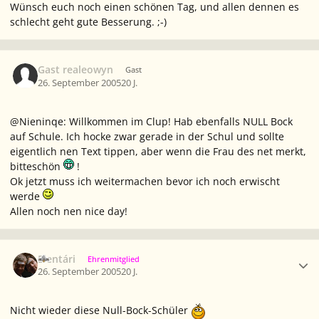
Wünsch euch noch einen schönen Tag, und allen dennen es
schlecht geht gute Besserung. ;-)
Gast realeowyn
Gast
26. September 2005
20 J.
@Nieninqe: Willkommen im Clup! Hab ebenfalls NULL Bock
auf Schule. Ich hocke zwar gerade in der Schul und sollte
eigentlich nen Text tippen, aber wenn die Frau des net merkt,
bitteschön
!
Ok jetzt muss ich weitermachen bevor ich noch erwischt
werde
Allen noch nen nice day!
Ersteller-Statistik
Elentári
Ehrenmitglied
26. September 2005
20 J.
Nicht wieder diese Null-Bock-Schüler