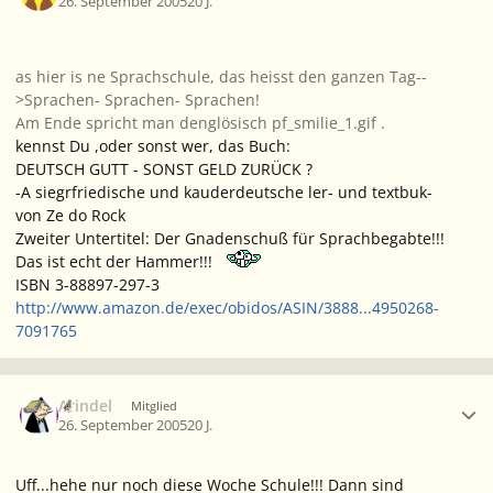
26. September 2005
20 J.
as hier is ne Sprachschule, das heisst den ganzen Tag--
>Sprachen- Sprachen- Sprachen!
Am Ende spricht man denglösisch pf_smilie_1.gif .
kennst Du ,oder sonst wer, das Buch:
DEUTSCH GUTT - SONST GELD ZURÜCK ?
-A siegrfriedische und kauderdeutsche ler- und textbuk-
von Ze do Rock
Zweiter Untertitel: Der Gnadenschuß für Sprachbegabte!!!
Das ist echt der Hammer!!!
ISBN 3-88897-297-3
http://www.amazon.de/exec/obidos/ASIN/3888...4950268-
7091765
Ersteller-Statistik
Arindel
Mitglied
26. September 2005
20 J.
Uff...hehe nur noch diese Woche Schule!!! Dann sind