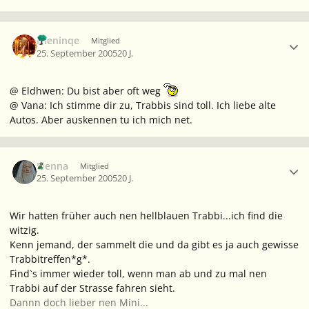
Ersteller-Statistik
Nieninqe
Mitglied
25. September 2005
20 J.
@ Eldhwen: Du bist aber oft weg
@ Vana: Ich stimme dir zu, Trabbis sind toll. Ich liebe alte
Autos. Aber auskennen tu ich mich net.
Ersteller-Statistik
Elenna
Mitglied
25. September 2005
20 J.
Wir hatten früher auch nen hellblauen Trabbi...ich find die
witzig.
Kenn jemand, der sammelt die und da gibt es ja auch gewisse
Trabbitreffen*g*.
Find`s immer wieder toll, wenn man ab und zu mal nen
Trabbi auf der Strasse fahren sieht.
Dannn doch lieber nen Mini...