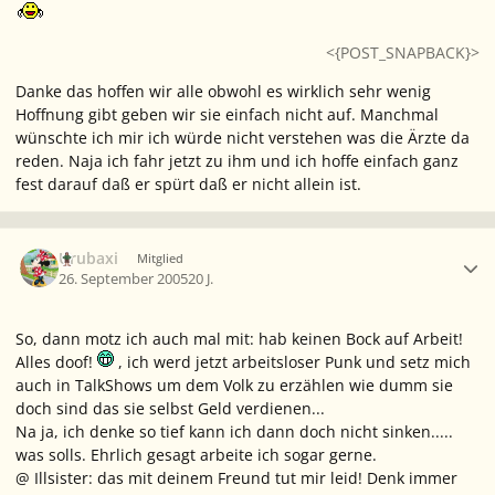
<{POST_SNAPBACK}>
Danke das hoffen wir alle obwohl es wirklich sehr wenig
Hoffnung gibt geben wir sie einfach nicht auf. Manchmal
wünschte ich mir ich würde nicht verstehen was die Ärzte da
reden. Naja ich fahr jetzt zu ihm und ich hoffe einfach ganz
fest darauf daß er spürt daß er nicht allein ist.
Ersteller-Statistik
Urubaxi
Mitglied
26. September 2005
20 J.
So, dann motz ich auch mal mit: hab keinen Bock auf Arbeit!
Alles doof!
, ich werd jetzt arbeitsloser Punk und setz mich
auch in TalkShows um dem Volk zu erzählen wie dumm sie
doch sind das sie selbst Geld verdienen...
Na ja, ich denke so tief kann ich dann doch nicht sinken.....
was solls. Ehrlich gesagt arbeite ich sogar gerne.
@ Illsister: das mit deinem Freund tut mir leid! Denk immer