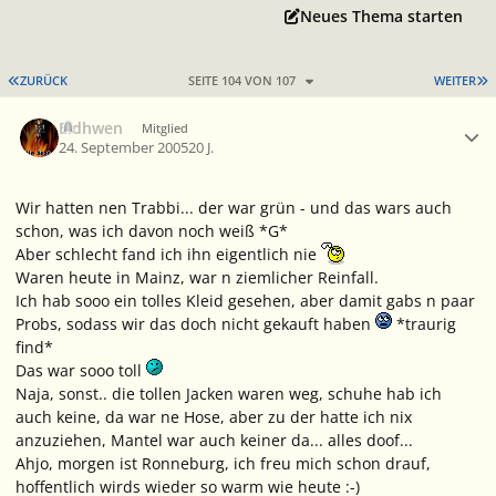
Neues Thema starten
ERSTE SEITE
L
ZURÜCK
SEITE 104 VON 107
WEITER
Ersteller-Statistik
Eldhwen
Mitglied
24. September 2005
20 J.
Wir hatten nen Trabbi... der war grün - und das wars auch
schon, was ich davon noch weiß *G*
Aber schlecht fand ich ihn eigentlich nie
Waren heute in Mainz, war n ziemlicher Reinfall.
Ich hab sooo ein tolles Kleid gesehen, aber damit gabs n paar
Probs, sodass wir das doch nicht gekauft haben
*traurig
find*
Das war sooo toll
Naja, sonst.. die tollen Jacken waren weg, schuhe hab ich
auch keine, da war ne Hose, aber zu der hatte ich nix
anzuziehen, Mantel war auch keiner da... alles doof...
Ahjo, morgen ist Ronneburg, ich freu mich schon drauf,
hoffentlich wirds wieder so warm wie heute :-)