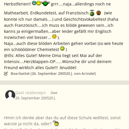
Herbstferien!!
grrr....naja...allerdings noch ne
Mathearbeit, Erdkundetest, auf Französisch
(wie
konnte ich nur damals....) und Geschichtsvokabeltest (haha
auch Französisch....ich muss es blöde gewesen sein...ich
kanns ja einigermaßen...aber leider gefällt mir Englisch
inzwischen viel besser...
).
Naja...auch diese blöden Arbeiten gehen vorbei (so wie heute
ein schöööööner Chemietest
)
@Ills: Alles Gute!! Meine Oma liegt seit Mai auf der
Intensiv....Herzklappen-OP......Wünsche dir und deinem
Freund wirklich alles Gute!!! :knuddel:
Bearbeitet (
26. September 2005
20 J.
von Arindel)
Gast realeowyn
Gast
26. September 2005
20 J.
Hmm ich denke aber das du auf diese Schule wolltest, sonst
wärste ja nicht da, oder?