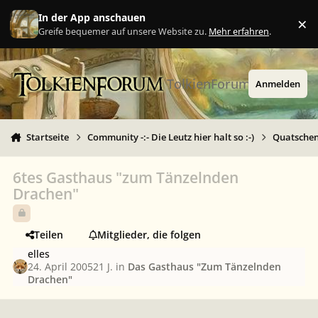
Zu Inhalt springen
In der App anschauen
×
Ig
Greife bequemer auf unsere Website zu.
Mehr erfahren
.
TolkienForum
Anmelden
Startseite
Community -:- Die Leutz hier halt so :-)
Quatschen 
6tes Gasthaus "zum Tänzelnden
Drachen"
Teilen
Mitglieder, die folgen
elles
24. April 2005
21 J.
in
Das Gasthaus "Zum Tänzelnden
Drachen"