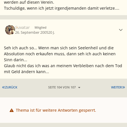
werden auf diesen Verein.
Tschuldige, wenn ich jetzt irgendjemanden damit verletze....
Ersteller-Statistik
Iluvatar
Mitglied
26. September 2005
20 J.
Seh ich auch so... Wenn man sich sein Seelenheil und die
Absolution noch erkaufen muss, dann seh ich auch keinen
Sinn darin...
Glaub nicht das ich was an meinem Verbleiben nach dem Tod
mit Geld ändern kann...
ERSTE SEITE
L
ZURÜCK
SEITE 104 VON 107
WEITER
Thema ist für weitere Antworten gesperrt.