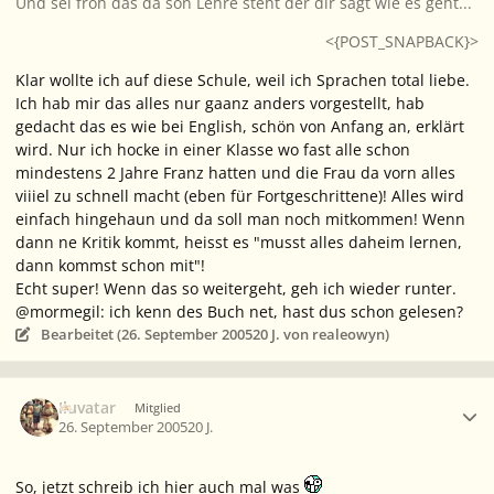
Und sei froh das da son Lehre steht der dir sagt wie es geht...
<{POST_SNAPBACK}>
Klar wollte ich auf diese Schule, weil ich Sprachen total liebe.
Ich hab mir das alles nur gaanz anders vorgestellt, hab
gedacht das es wie bei English, schön von Anfang an, erklärt
wird. Nur ich hocke in einer Klasse wo fast alle schon
mindestens 2 Jahre Franz hatten und die Frau da vorn alles
viiiel zu schnell macht (eben für Fortgeschrittene)! Alles wird
einfach hingehaun und da soll man noch mitkommen! Wenn
dann ne Kritik kommt, heisst es "musst alles daheim lernen,
dann kommst schon mit"!
Echt super! Wenn das so weitergeht, geh ich wieder runter.
@mormegil: ich kenn des Buch net, hast dus schon gelesen?
Bearbeitet (
26. September 2005
20 J.
von realeowyn)
Ersteller-Statistik
Iluvatar
Mitglied
26. September 2005
20 J.
So, jetzt schreib ich hier auch mal was