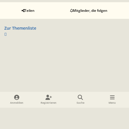
Teilen
Mitglieder, die folgen
Zur Themenliste
Heller Modus
Dunkler Modus
Systemeinstellung
Anmelden
Registrieren
Suche
Menu
Sprache
Datenschutzerklärung
Cookies
Impressum
www.TolkienForum.de
Powered by
Invision Community