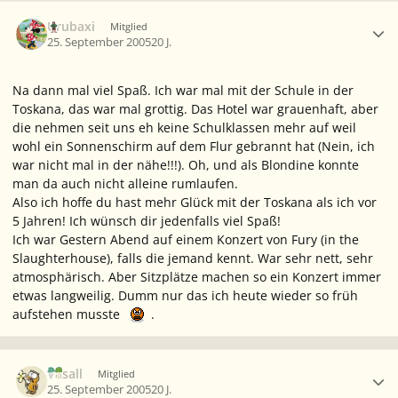
Ersteller-Statistik
Urubaxi
Mitglied
25. September 2005
20 J.
Na dann mal viel Spaß. Ich war mal mit der Schule in der
Toskana, das war mal grottig. Das Hotel war grauenhaft, aber
die nehmen seit uns eh keine Schulklassen mehr auf weil
wohl ein Sonnenschirm auf dem Flur gebrannt hat (Nein, ich
war nicht mal in der nähe!!!). Oh, und als Blondine konnte
man da auch nicht alleine rumlaufen.
Also ich hoffe du hast mehr Glück mit der Toskana als ich vor
5 Jahren! Ich wünsch dir jedenfalls viel Spaß!
Ich war Gestern Abend auf einem Konzert von Fury (in the
Slaughterhouse), falls die jemand kennt. War sehr nett, sehr
atmosphärisch. Aber Sitzplätze machen so ein Konzert immer
etwas langweilig. Dumm nur das ich heute wieder so früh
aufstehen musste
.
Ersteller-Statistik
Vasall
Mitglied
25. September 2005
20 J.