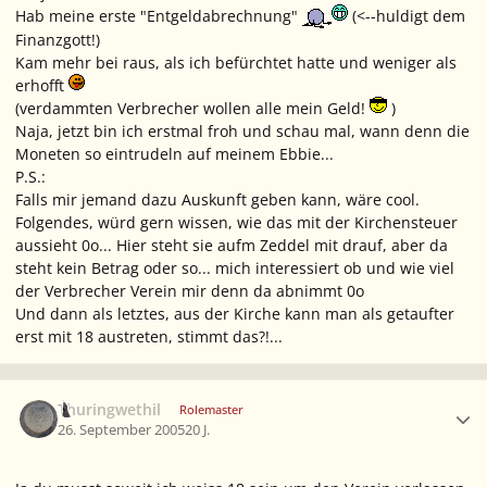
Hab meine erste "Entgeldabrechnung"
(<--huldigt dem
Finanzgott!)
Kam mehr bei raus, als ich befürchtet hatte und weniger als
erhofft
(verdammten Verbrecher wollen alle mein Geld!
)
Naja, jetzt bin ich erstmal froh und schau mal, wann denn die
Moneten so eintrudeln auf meinem Ebbie...
P.S.:
Falls mir jemand dazu Auskunft geben kann, wäre cool.
Folgendes, würd gern wissen, wie das mit der Kirchensteuer
aussieht 0o... Hier steht sie aufm Zeddel mit drauf, aber da
steht kein Betrag oder so... mich interessiert ob und wie viel
der Verbrecher Verein mir denn da abnimmt 0o
Und dann als letztes, aus der Kirche kann man als getaufter
erst mit 18 austreten, stimmt das?!...
Ersteller-Statistik
Thuringwethil
Rolemaster
26. September 2005
20 J.