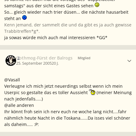
samstags" aus der sicht eines Gastes sehen
So... gleich wieder nach trier düsen... die nächste hausarbeit
steht an
Kenn jemand, der sammelt die und da gibt es ja auch gewisse
Trabbitreffen*g*.
ja sowas würde mich auch mal interessieren *GG*
Ersteller-Statistik
Gothmog-Fürst der Balrogs
Mitglied
25. September 2005
20 J.
@Vasall
Verleugne ich mich jetzt neuerdings selbst wenn ich mein
Userpic so gestalte das es toller Aussieht
(meiner Meinung
nach jedenfalls.....)
@alle anderen
Ihr könnt froh sein ich nerv euch ne woche lang nicht....fahr
nähmlich heute Nacht in die Toskana......Da isses viel schöner
als daheim..... :P: