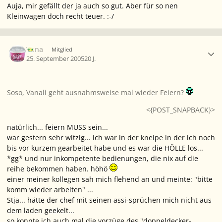
Auja, mir gefällt der ja auch so gut. Aber für so nen
Kleinwagen doch recht teuer. :-/
Ersteller-Statistik
Vana
Mitglied
25. September 2005
20 J.
Soso, Vanali geht ausnahmsweise mal wieder Feiern?
<{POST_SNAPBACK}>
natürlich... feiern MUSS sein...
war gestern sehr witzig... ich war in der kneipe in der ich noch
bis vor kurzem gearbeitet habe und es war die HÖLLE los...
*gg* und nur inkompetente bedienungen, die nix auf die
reihe bekommen haben. höhö
einer meiner kollegen sah mich flehend an und meinte: "bitte
komm wieder arbeiten" ...
Stja... hätte der chef mit seinen assi-sprüchen mich nicht aus
dem laden geekelt...
so konnte ich auch mal die vorzüge des "doppeldecker-