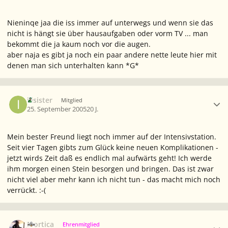
Nieninqe jaa die iss immer auf unterwegs und wenn sie das
nicht is hängt sie über hausaufgaben oder vorm TV ... man
bekommt die ja kaum noch vor die augen.
aber naja es gibt ja noch ein paar andere nette leute hier mit
denen man sich unterhalten kann *G*
Ersteller-Statistik
illsister
Mitglied
25. September 2005
20 J.
Mein bester Freund liegt noch immer auf der Intensivstation.
Seit vier Tagen gibts zum Glück keine neuen Komplikationen -
jetzt wirds Zeit daß es endlich mal aufwärts geht! Ich werde
ihm morgen einen Stein besorgen und bringen. Das ist zwar
nicht viel aber mehr kann ich nicht tun - das macht mich noch
verrückt. :-(
Ersteller-Statistik
Mortica
Ehrenmitglied