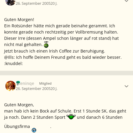
26. September 2005
20 J.
Guten Morgen!
Ein Rotsünder hätte mich gerade beinahe gerammt. Ich
konnte gerade noch rechtzeitig per Vollbremsung halten.
Dieser Irre (dessen Ampel schon länger auf rot stand) hat
nicht mal gehalten.
Jetzt brauch ich einen Irish Coffee zur Beruhigung.
@Ills: Ich hoffe Deinem Freund geht es bald wieder besser.
:knuddel:
Ersteller-Statistik
Nieninqe
Mitglied
26. September 2005
20 J.
Guten Morgen,
man hab ich kein Bock auf Schule. Erst 1 Stunde SK, das geht
ja noch. Dann 2 Stunden Sport
und danach 6 Stunden
Übungsfirma
.