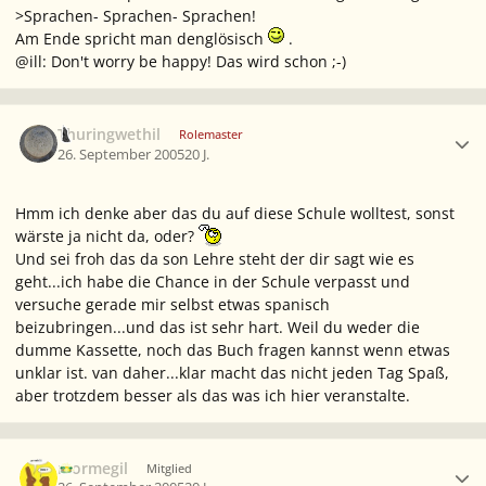
>Sprachen- Sprachen- Sprachen!
Am Ende spricht man
denglösisch
.
@ill: Don't worry be happy! Das wird schon ;-)
Ersteller-Statistik
Thuringwethil
Rolemaster
26. September 2005
20 J.
Hmm ich denke aber das du auf diese Schule wolltest, sonst
wärste ja nicht da, oder?
Und sei froh das da son Lehre steht der dir sagt wie es
geht...ich habe die Chance in der Schule verpasst und
versuche gerade mir selbst etwas spanisch
beizubringen...und das ist sehr hart. Weil du weder die
dumme Kassette, noch das Buch fragen kannst wenn etwas
unklar ist. van daher...klar macht das nicht jeden Tag Spaß,
aber trotzdem besser als das was ich hier veranstalte.
Ersteller-Statistik
mormegil
Mitglied