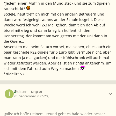
*Jedem einen Muffin in den Mund steck und sie zum Spielen
rausschickt*
Sodele, heut treff ich mich mit den andern Betreuern und
dann wird festgelegt, wanns an der Schule losgeht. Diese
Woche werd ich wohl 2-3 Mal gehen, damit ich den Ablauf
bissel mitkrieg und dann krieg ich hoffentlich den
Donnerstag, der kommt am wenigstens mit der Uni dann in
die Quere...
Ansonsten mal beim Saturn vorbei, mal sehen, ob es auch ein
paar gescheite PS2-Spiele für 5 Euro gibt (vermute nicht, aber
man kann ja mal gucken) und der Kühlschrank will auch mal
wieder gefüttert werden. Aber es ist eh richtig angenehm, um
sich mit dem Fahrrad aufn Weg zu machen
*tüdelü* :-)
Ersteller-Statistik
illsister
Mitglied
26. September 2005
20 J.
@Ills: Ich hoffe Deinem Freund geht es bald wieder besser.