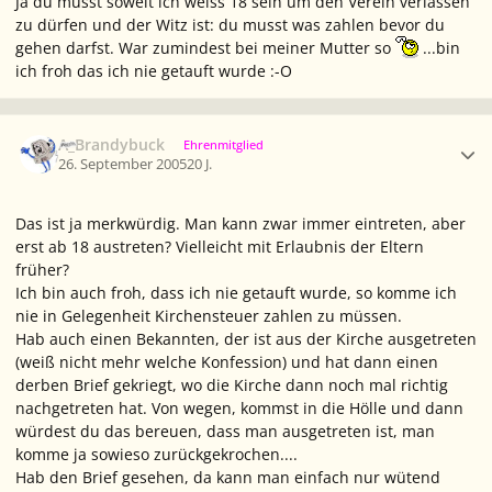
Ja du musst soweit ich weiss 18 sein um den Verein verlassen
zu dürfen und der Witz ist: du musst was zahlen bevor du
gehen darfst. War zumindest bei meiner Mutter so
...bin
ich froh das ich nie getauft wurde :-O
Ersteller-Statistik
A_Brandybuck
Ehrenmitglied
26. September 2005
20 J.
Das ist ja merkwürdig. Man kann zwar immer eintreten, aber
erst ab 18 austreten? Vielleicht mit Erlaubnis der Eltern
früher?
Ich bin auch froh, dass ich nie getauft wurde, so komme ich
nie in Gelegenheit Kirchensteuer zahlen zu müssen.
Hab auch einen Bekannten, der ist aus der Kirche ausgetreten
(weiß nicht mehr welche Konfession) und hat dann einen
derben Brief gekriegt, wo die Kirche dann noch mal richtig
nachgetreten hat. Von wegen, kommst in die Hölle und dann
würdest du das bereuen, dass man ausgetreten ist, man
komme ja sowieso zurückgekrochen....
Hab den Brief gesehen, da kann man einfach nur wütend