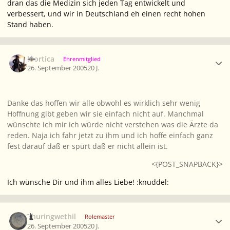
dran das die Medizin sich jeden Tag entwickelt und
verbessert, und wir in Deutschland eh einen recht hohen
Stand haben.
Ersteller-Statistik
Mortica
Ehrenmitglied
26. September 2005
20 J.
Danke das hoffen wir alle obwohl es wirklich sehr wenig
Hoffnung gibt geben wir sie einfach nicht auf. Manchmal
wünschte ich mir ich würde nicht verstehen was die Ärzte da
reden. Naja ich fahr jetzt zu ihm und ich hoffe einfach ganz
fest darauf daß er spürt daß er nicht allein ist.
<{POST_SNAPBACK}>
Ich wünsche Dir und ihm alles Liebe! :knuddel:
Ersteller-Statistik
Thuringwethil
Rolemaster
26. September 2005
20 J.