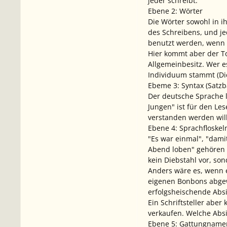
jeder schreibt.
Ebene 2: Wörter
Die Wörter sowohl in i
des Schreibens, und j
benutzt werden, wenn 
Hier kommt aber der T
Allgemeinbesitz. Wer e
Individuum stammt (Di
Ebeme 3: Syntax (Satzb
Der deutsche Sprache l
Jungen" ist für den Le
verstanden werden will
Ebene 4: Sprachfloskel
"Es war einmal", "damit
Abend loben" gehören z
kein Diebstahl vor, so
Anders wäre es, wenn 
eigenen Bonbons abgew
erfolgsheischende Absi
Ein Schriftsteller abe
verkaufen. Welche Absi
Ebene 5: Gattungname