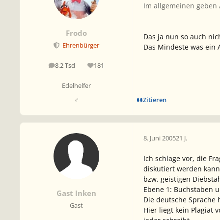
Im allgemeinen geben 
Frodo
Das ja nun so auch nic
Ehrenbürger
Das Mindeste was ein A
8,2 Tsd
181
Beiträge
Reputation
Edelhelfer
Zitieren
♂
8. Juni 2005
21 J.
Ich schlage vor, die Fr
diskutiert werden kann
bzw. geistigen Diebsta
Ebene 1: Buchstaben u
Gast Inken
Die deutsche Sprache h
Gast
Hier liegt kein Plagia