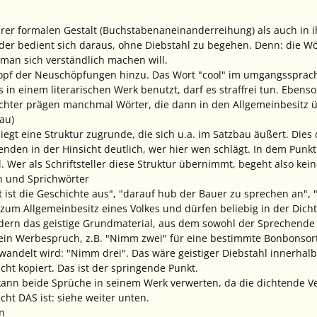
hrer formalen Gestalt (Buchstabenaneinanderreihung) als auch in
eder bedient sich daraus, ohne Diebstahl zu begehen. Denn: die 
man sich verständlich machen will.
opf der Neuschöpfungen hinzu. Das Wort "cool" im umgangssprach
s in einem literarischen Werk benutzt, darf es straffrei tun. Ebe
chter prägen manchmal Wörter, die dann in den Allgemeinbesitz 
au)
iegt eine Struktur zugrunde, die sich u.a. im Satzbau äußert. Dies
senden in der Hinsicht deutlich, wer hier wen schlägt. In dem Pun
. Wer als Schriftsteller diese Struktur übernimmt, begeht also kei
n und Sprichwörter
 ist die Geschichte aus", "darauf hub der Bauer zu sprechen an", "
um Allgemeinbesitz eines Volkes und dürfen beliebig in der Dichtu
ndern das geistige Grundmaterial, aus dem sowohl der Sprechende 
ein Werbespruch, z.B. "Nimm zwei" für eine bestimmte Bonbonsor
andelt wird: "Nimm drei". Das wäre geistiger Diebstahl innerhal
cht kopiert. Das ist der springende Punkt.
r kann beide Sprüche in seinem Werk verwerten, da die dichtende 
cht DAS ist: siehe weiter unten.
n