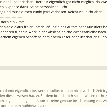
 in der künstlerischen Literatur eigentlich gar nicht möglich, da z
nen Sixpence dazu. Seine persönliche Sicht.
eg und muss diesen Punkt jetzt verlassen. Reicht vielleicht aber.
-------------------
noch ein Zitat:
 ist also die aus freier Entschließung eines Autors oder Künstlers 
 anderen für sein Werk in der Absicht, solche Zwangsanleihe nac
schein eigenen Schaffens damit beim Leser oder Beschauer zu er
 ich damit eigentlich bezwecken sollte. Ich hab nicht wirklich Zei
den dieses Wesen hat. Außerdem brauche ich so ein Wesen nicht z
. Im allgemeinen geben Autoren keine genaue beschreibung von We
n unter einem hujhjxhwh vor?