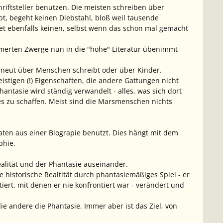
hriftsteller benutzen. Die meisten schreiben über
, begeht keinen Diebstahl, bloß weil tausende
et ebenfalls keinen, selbst wenn das schon mal gemacht
ümmerten Zwerge nun in die "hohe" Literatur übenimmt
erneut über Menschen schreibt oder über Kinder.
tigen (!) Eigenschaften, die andere Gattungen nicht
antasie wird ständig verwandelt - alles, was sich dort
ues zu schaffen. Meist sind die Marsmenschen nichts
aten aus einer Biograpie benutzt. Dies hängt mit dem
phie.
Realität und der Phantasie auseinander.
e historische Realtität durch phantasiemäßiges Spiel - er
tiert, mit denen er nie konfrontiert war - verändert und
die andere die Phantasie. Immer aber ist das Ziel, von