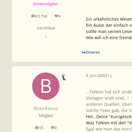
Ehrenmitglied
8,5 Tsd
6
Beiträge
Reputation
Ein orkähnliches Wese
Ein Autor der einfach 
Hitchhiker
sollte man seinen Lese
♀
Wie will ich eine frem
Zitieren
8. Juni 2005
21 J.
...Tolkien hat sich and
Vorlagen uralt sind..."
anderen Quellen übern
Brandanus
solche Texte gab, die 
Mitglied
Hm...Deine "Kurzgeschi
Was Tolkien mit den "V
10
0
Egal wie man das nun b
Beiträge
Reputation