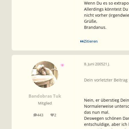
Wenn Du es so extrapoli
Allerdings könntest Du
nicht vorher (irgendwi
Grüße,
Brandanus.
Zitieren
8. Juni 2005
21 J.
Dein vorletzter Beitra
Bandobras Tuk
Nein, er überstieg De
Mitglied
Normalerweise untersch
das nun mal.
443
2
Beiträge
Reputation
Deswegen schönen Dank
entschuldige, aber ich 