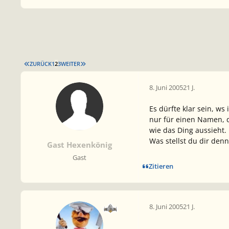
ERSTE SEITE
LETZTE SEITE
ZURÜCK
1
2
3
WEITER
8. Juni 2005
21 J.
Es dürfte klar sein, ws
nur für einen Namen, 
wie das Ding aussieht
Was stellst du dir den
Gast Hexenkönig
Gast
Zitieren
8. Juni 2005
21 J.