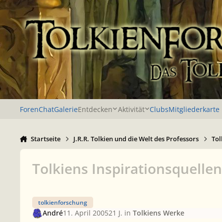
Zu Inhalt springen
Foren
Chat
Galerie
Entdecken
Aktivität
Clubs
Mitgliederkarte
Startseite
J.R.R. Tolkien und die Welt des Professors
Tol
Tolkiens Inspirationsquellen
tolkienforschung
André
11. April 2005
21 J.
in
Tolkiens Werke