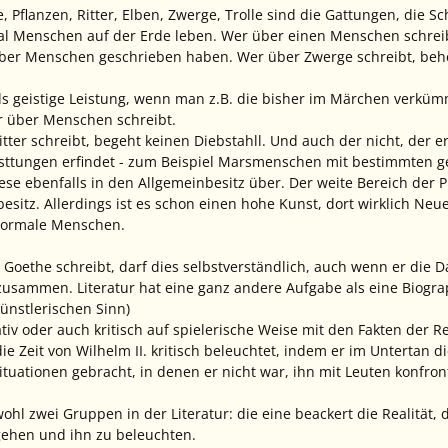
Pflanzen, Ritter, Elben, Zwerge, Trolle sind die Gattungen, die Sc
l Menschen auf der Erde leben. Wer über einen Menschen schreibt
 über Menschen geschrieben haben. Wer über Zwerge schreibt, beh
 als geistige Leistung, wenn man z.B. die bisher im Märchen verk
r über Menschen schreibt.
tter schreibt, begeht keinen Diebstahll. Und auch der nicht, der 
tungen erfindet - zum Beispiel Marsmenschen mit bestimmten geis
se ebenfalls in den Allgemeinbesitz über. Der weite Bereich der Ph
besitz. Allerdings ist es schon einen hohe Kunst, dort wirklich Ne
 normale Menschen.
oethe schreibt, darf dies selbstverständlich, auch wenn er die D
zusammen. Literatur hat eine ganz andere Aufgabe als eine Biogra
künstlerischen Sinn)
eativ oder auch kritisch auf spielerische Weise mit den Fakten der 
e Zeit von Wilhelm II. kritisch beleuchtet, indem er im
Untertan
di
Situationen gebracht, in denen er nicht war, ihn mit Leuten konfron
ohl zwei Gruppen in der Literatur: die eine beackert die Realität, 
ehen und ihn zu beleuchten.