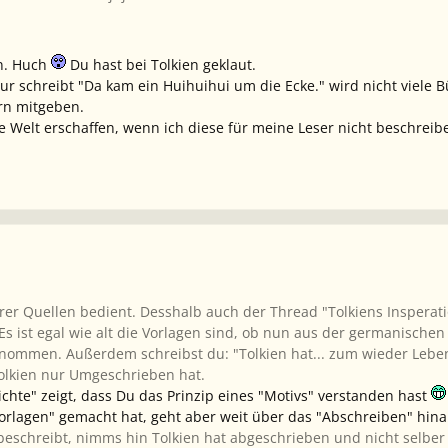
n. Huch
Du hast bei Tolkien geklaut.
nur schreibt "Da kam ein Huihuihui um die Ecke." wird nicht viele
rn mitgeben.
de Welt erschaffen, wenn ich diese für meine Leser nicht beschreib
erer Quellen bedient. Desshalb auch der Thread "Tolkiens Insperati
. Es ist egal wie alt die Vorlagen sind, ob nun aus der germanisch
ommen. Außerdem schreibst du: "Tolkien hat... zum wieder Leben 
Tolkien nur Umgeschrieben hat.
chte" zeigt, dass Du das Prinzip eines "Motivs" verstanden hast
orlagen" gemacht hat, geht aber weit über das "Abschreiben" hina
eschreibt, nimms hin Tolkien hat abgeschrieben und nicht selber