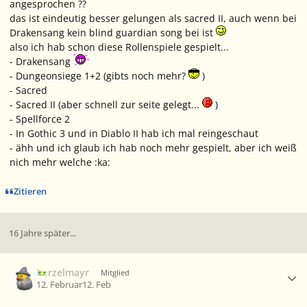
angesprochen ??
das ist eindeutig besser gelungen als sacred II, auch wenn bei
Drakensang kein blind guardian song bei ist
also ich hab schon diese Rollenspiele gespielt...
- Drakensang
- Dungeonsiege 1+2 (gibts noch mehr?
)
- Sacred
- Sacred II (aber schnell zur seite gelegt...
)
- Spellforce 2
- In Gothic 3 und in Diablo II hab ich mal reingeschaut
- ähh und ich glaub ich hab noch mehr gespielt, aber ich weiß
nich mehr welche :ka:
Zitieren
16 Jahre später...
Ersteller-Statistik
Berzelmayr
Mitglied
12. Februar
12. Feb