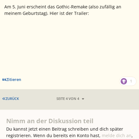
Am 5. Juni erscheint das Gothic-Remake (also zufällig an
meinem Geburtstag). Hier ist der Trailer:
Zitieren
1
ERSTE SEITE
ZURÜCK
SEITE 4 VON 4
Nimm an der Diskussion teil
Du kannst jetzt einen Beitrag schreiben und dich später
registrieren. Wenn du bereits ein Konto hast,
melde dich an
,