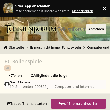
Zu Inhalt springen
In der App anschauen
×
Ig
Greife bequemer auf unsere Website zu.
Mehr erfahren
.
TolkienForum
Anmelden
Startseite
Es muss nicht immer Fantasy sein
Computer und 
PC Rollenspiele
Teilen
Mitglieder, die folgen
Gast Maximo
19. September 2003
22 J.
in
Computer und Internet
Neues Thema starten
Auf Thema antworten