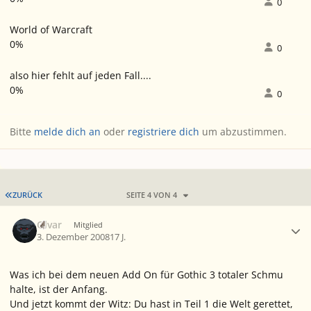
0
World of Warcraft
0%
0
also hier fehlt auf jeden Fall....
0%
0
Bitte
melde dich an
oder
registriere dich
um abzustimmen.
ERSTE SEITE
ZURÜCK
SEITE 4 VON 4
Ersteller-Statistik
Olvar
Mitglied
3. Dezember 2008
17 J.
Was ich bei dem neuen Add On für Gothic 3 totaler Schmu
halte, ist der Anfang.
Und jetzt kommt der Witz: Du hast in Teil 1 die Welt gerettet,