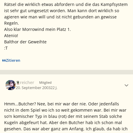
Rätsel die wirklich etwas abfordern und die das Kampfsystem
ist sehr gut umgesetzt worden. Man kann dort wirklich so
agieren wie man will und ist nicht gebunden an gewisse
Regeln.
Also klar Morrowind mein Platz 1.
Atenio!
Balthor der Geweihte
:T
Zitieren
Ersteller-Statistik
Streicher
Mitglied
20. September 2003
22 J.
Hmm...Butcher? Nee, bei mir war der nie. Oder jedenfalls
nicht in dem Spiel wo ich so weit gekommen war. Bei mir war
so'n komischer Typ in blau (rot) der mit seinem Stab solche
Kugeln abgefeurt hat. Aber den Butcher hab ich schon mal
gesehen. Das war aber ganz am Anfang. Ich glaub, da hab ich