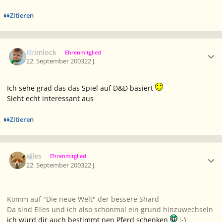
Zitieren
Ersteller-Statistik
Grimlock
Ehrenmitglied
22. September 2003
22 J.
Ich sehe grad das das Spiel auf D&D basiert
Sieht echt interessant aus
Zitieren
Ersteller-Statistik
elles
Ehrenmitglied
22. September 2003
22 J.
Komm auf "Die neue Welt" der bessere Shard
Da sind Elles und ich also schonmal ein grund hinzuwechseln
ich würd dir auch bestimmt nen Pferd schenken
;-)