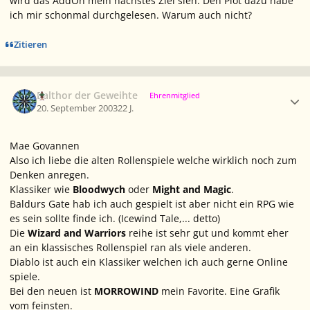
wird das AddOn mein nächstes Ziel sien. Den Plot dazu habe
ich mir schonmal durchgelesen. Warum auch nicht?
Zitieren
Ersteller-Statistik
Balthor der Geweihte
Ehrenmitglied
20. September 2003
22 J.
Mae Govannen
Also ich liebe die alten Rollenspiele welche wirklich noch zum
Denken anregen.
Klassiker wie
Bloodwych
oder
Might and Magic
.
Baldurs Gate hab ich auch gespielt ist aber nicht ein RPG wie
es sein sollte finde ich. (Icewind Tale,... detto)
Die
Wizard and Warriors
reihe ist sehr gut und kommt eher
an ein klassisches Rollenspiel ran als viele anderen.
Diablo ist auch ein Klassiker welchen ich auch gerne Online
spiele.
Bei den neuen ist
MORROWIND
mein Favorite. Eine Grafik
vom feinsten.