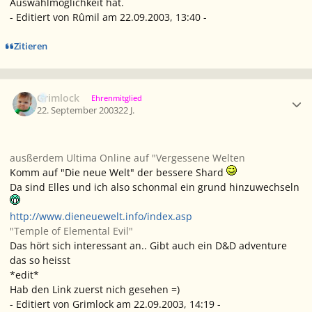
Auswahlmöglichkeit hat.
- Editiert von Rûmil am 22.09.2003, 13:40 -
Zitieren
Ersteller-Statistik
Grimlock
Ehrenmitglied
22. September 2003
22 J.
ausßerdem Ultima Online auf "Vergessene Welten
Komm auf "Die neue Welt" der bessere Shard
Da sind Elles und ich also schonmal ein grund hinzuwechseln
http://www.dieneuewelt.info/index.asp
"Temple of Elemental Evil"
Das hört sich interessant an.. Gibt auch ein D&D adventure
das so heisst
*edit*
Hab den Link zuerst nich gesehen =)
- Editiert von Grimlock am 22.09.2003, 14:19 -