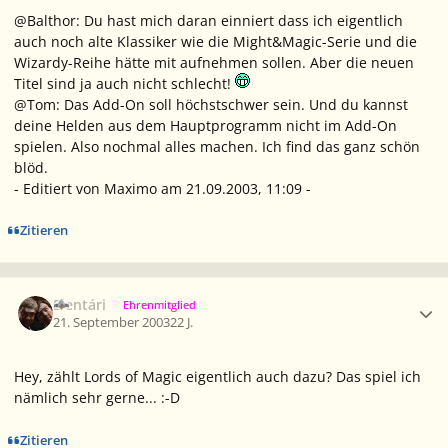
@Balthor: Du hast mich daran einniert dass ich eigentlich
auch noch alte Klassiker wie die Might&Magic-Serie und die
Wizardy-Reihe hätte mit aufnehmen sollen. Aber die neuen
Titel sind ja auch nicht schlecht!
@Tom: Das Add-On soll höchstschwer sein. Und du kannst
deine Helden aus dem Hauptprogramm nicht im Add-On
spielen. Also nochmal alles machen. Ich find das ganz schön
blöd.
- Editiert von Maximo am 21.09.2003, 11:09 -
Zitieren
Ersteller-Statistik
Elentári
Ehrenmitglied
21. September 2003
22 J.
Hey, zählt Lords of Magic eigentlich auch dazu? Das spiel ich
nämlich sehr gerne... :-D
Zitieren