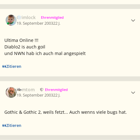
Ersteller-Statistik
Grimlock
Ehrenmitglied
19. September 2003
22 J.
Ultima Online !!!
Diablo2 is auch goil
und NWN hab ich auch mal angespielt
Zitieren
Ersteller-Statistik
Tomtom
Ehrenmitglied
19. September 2003
22 J.
Gothic & Gothic 2, weils fetzt... Auch wenns viele bugs hat.
Zitieren