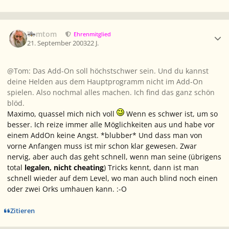
Ersteller-Statistik
Tomtom
Ehrenmitglied
21. September 2003
22 J.
@Tom: Das Add-On soll höchstschwer sein. Und du kannst
deine Helden aus dem Hauptprogramm nicht im Add-On
spielen. Also nochmal alles machen. Ich find das ganz schön
blöd.
Maximo, quassel mich nich voll
Wenn es schwer ist, um so
besser. Ich reize immer alle Möglichkeiten aus und habe vor
einem AddOn keine Angst. *blubber* Und dass man von
vorne Anfangen muss ist mir schon klar gewesen. Zwar
nervig, aber auch das geht schnell, wenn man seine (übrigens
total
legalen, nicht cheating
) Tricks kennt, dann ist man
schnell wieder auf dem Level, wo man auch blind noch einen
oder zwei Orks umhauen kann. :-O
Zitieren