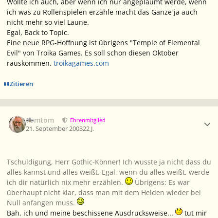
Wollte ich auch, aber wenn ich nur angeplaumt werde, wenn
ich was zu Rollenspielen erzähle macht das Ganze ja auch
nicht mehr so viel Laune.
Egal, Back to Topic.
Eine neue RPG-Hoffnung ist übrigens "Temple of Elemental
Evil" von Troika Games. Es soll schon diesen Oktober
rauskommen.
troikagames.com
Zitieren
Ersteller-Statistik
Tomtom
Ehrenmitglied
21. September 2003
22 J.
Tschuldigung, Herr Gothic-Könner! Ich wusste ja nicht dass du
alles kannst und alles weißt. Egal, wenn du alles weißt, werde
ich dir natürlich nix mehr erzählen.
Übrigens: Es war
überhaupt nicht klar, dass man mit dem Helden wieder bei
Null anfangen muss.
Bah, ich und meine beschissene Ausdrucksweise...
tut mir