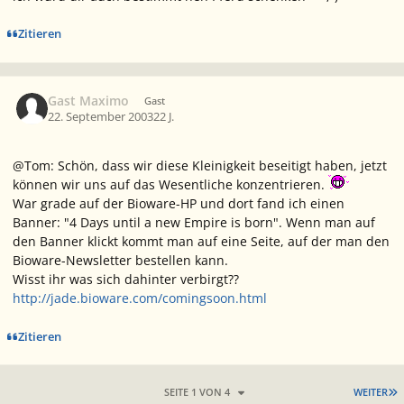
Zitieren
Gast Maximo
Gast
22. September 2003
22 J.
@Tom: Schön, dass wir diese Kleinigkeit beseitigt haben, jetzt
können wir uns auf das Wesentliche konzentrieren.
War grade auf der Bioware-HP und dort fand ich einen
Banner: "4 Days until a new Empire is born". Wenn man auf
den Banner klickt kommt man auf eine Seite, auf der man den
Bioware-Newsletter bestellen kann.
Wisst ihr was sich dahinter verbirgt??
http://jade.bioware.com/comingsoon.html
Zitieren
L
SEITE 1 VON 4
WEITER