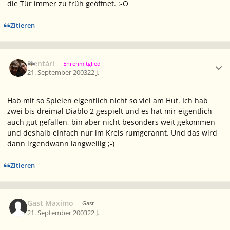
die Tür immer zu früh geöffnet. :-O
Zitieren
Ersteller-Statistik
Elentári
Ehrenmitglied
21. September 2003
22 J.
Hab mit so Spielen eigentlich nicht so viel am Hut. Ich hab
zwei bis dreimal Diablo 2 gespielt und es hat mir eigentlich
auch gut gefallen, bin aber nicht besonders weit gekommen
und deshalb einfach nur im Kreis rumgerannt. Und das wird
dann irgendwann langweilig ;-)
Zitieren
Gast Maximo
Gast
21. September 2003
22 J.