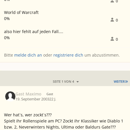
0
World of Warcraft
0%
0
also hier fehlt auf jeden Fall....
0%
0
Bitte
melde dich an
oder
registriere dich
um abzustimmen.
L
SEITE 1 VON 4
WEITER
Gast Maximo
Gast
19. September 2003
22 J.
Wer hat´s, wer zockt´s???
Spielt ihr Rollenspiele am PC? Zockt ihr Klassiker wie Diablo 1
bzw. 2, Neverwinters Nights, Ultima oder Baldurs Gate???