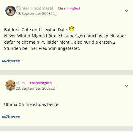
Ersteller-Statistik
Neniel Tindómerel
Ehrenmitglied
19. September 2003
22 J.
Baldur's Gate und Icewind Dale.
Never Winter Nights hätte ich super gern auch gespielt, aber
dafür reicht mein PC leider nicht... also nur die ersten 2
Stunden bei 'ner Freundin angetestet.
Zitieren
Ersteller-Statistik
elles
Ehrenmitglied
20. September 2003
22 J.
Ultima Online ist das beste
Zitieren