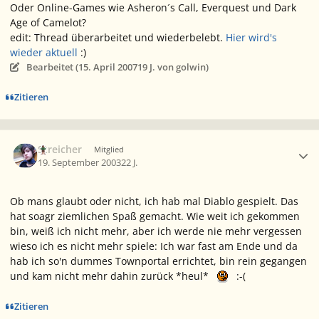
Oder Online-Games wie Asheron´s Call, Everquest und Dark
Age of Camelot?
edit:
Thread überarbeitet und wiederbelebt.
Hier wird's
wieder aktuell
:)
Bearbeitet (
15. April 2007
19 J.
von golwin)
Zitieren
Ersteller-Statistik
Streicher
Mitglied
19. September 2003
22 J.
Ob mans glaubt oder nicht, ich hab mal Diablo gespielt. Das
hat soagr ziemlichen Spaß gemacht. Wie weit ich gekommen
bin, weiß ich nicht mehr, aber ich werde nie mehr vergessen
wieso ich es nicht mehr spiele: Ich war fast am Ende und da
hab ich so'n dummes Townportal errichtet, bin rein gegangen
und kam nicht mehr dahin zurück *heul*
:-(
Zitieren