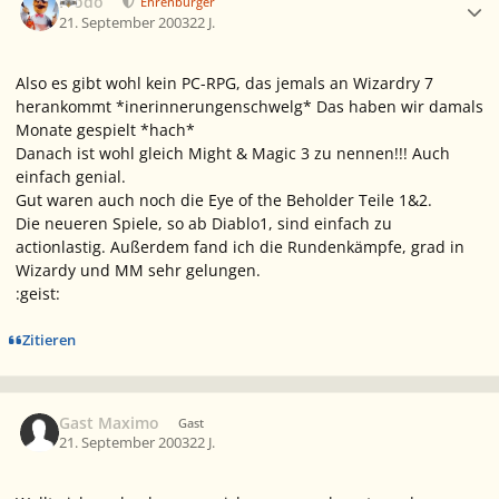
Frodo
Ehrenbürger
21. September 2003
22 J.
Also es gibt wohl kein PC-RPG, das jemals an Wizardry 7
herankommt *inerinnerungenschwelg* Das haben wir damals
Monate gespielt *hach*
Danach ist wohl gleich Might & Magic 3 zu nennen!!! Auch
einfach genial.
Gut waren auch noch die Eye of the Beholder Teile 1&2.
Die neueren Spiele, so ab Diablo1, sind einfach zu
actionlastig. Außerdem fand ich die Rundenkämpfe, grad in
Wizardy und MM sehr gelungen.
:geist:
Zitieren
Gast Maximo
Gast
21. September 2003
22 J.