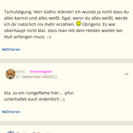
Tschuldigung, Herr Gothic-Könner! Ich wusste ja nicht dass du
alles kannst und alles weißt. Egal, wenn du alles weißt, werde
ich dir natürlich nix mehr erzählen.
Übrigens: Es war
überhaupt nicht klar, dass man mit dem Helden wieder bei
Null anfangen muss. ;-)
Zitieren
Ersteller-Statistik
elles
Ehrenmitglied
21. September 2003
22 J.
bla, so ein rumgeflame hier... :pfui:
unterhaltet euch ordentlich ;-)
Zitieren
Ersteller-Statistik