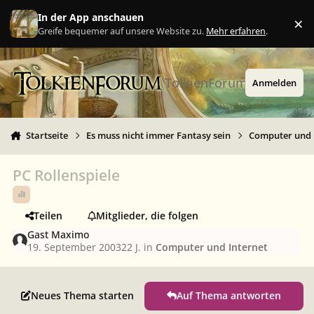
Zu Inhalt springen
In der App anschauen
×
Ig
Greife bequemer auf unsere Website zu.
Mehr erfahren
.
TolkienForum
Anmelden
Startseite
Es muss nicht immer Fantasy sein
Computer und 
PC Rollenspiele
Teilen
Mitglieder, die folgen
Gast Maximo
19. September 2003
22 J.
in
Computer und Internet
Neues Thema starten
Auf Thema antworten