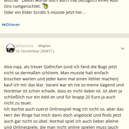
Witcher" Davon wurde doch auch mal bezüglich eines Add-
Ons rumgerüchtet.
Oder ein Elder Scrolls 5 müsste jetzt her...
Zitieren
Ersteller-Statistik
Johannes
Mitglied
10. November 2008
17 J.
Also naja, als treuer Gothicfan (und ich fand die Bugs jetzt
nicht so dermaßen schlimm. Man musste halt einfach
bisschen warten und jeder kann mal einen Fehler machen)
kauf ich mir das klar. Varant war eh nie so meine Gegend und
Nordmar ist schon schade, dass es nicht dabei ist. Ist aber ja
schließlich nur ein Add-on und für knapp 20 Euro ja auch
nicht zu teuer.
Ich dachte auch zuerst Onlinespiel mag ich nicht so, aber das
Herr der Ringe hat mich dann doch angelockt und finds jetzt
auch gar nicht so übel. Normal spiel ich auch lieber alleine
und Onlinespiele, die man nicht online spielen muss (auch