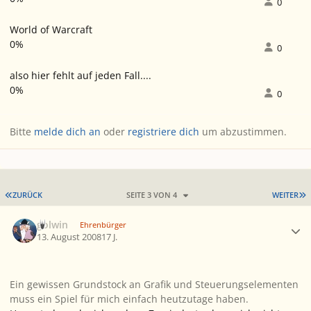
0
World of Warcraft
0%
0
also hier fehlt auf jeden Fall....
0%
0
Bitte
melde dich an
oder
registriere dich
um abzustimmen.
ERSTE SEITE
L
ZURÜCK
SEITE 3 VON 4
WEITER
Ersteller-Statistik
golwin
Ehrenbürger
13. August 2008
17 J.
Ein gewissen Grundstock an Grafik und Steuerungselementen
muss ein Spiel für mich einfach heutzutage haben.