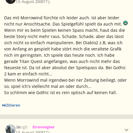
13. August 2008
17 J.
Das mit Morrowind fürchte ich leider auch. Ist aber leider
nicht nur Ansichtsache. Das Spielgefühl spielt da auch mit.
Wenn mir es beim Spielen keinen Spass macht, haut das die
beste Story nicht mehr raus. Schade, Schade, aber das lässt
sich nicht so einfach manipulieren. Bei Diablo2 z.B, was ich
von Anfang an gespielt habe stört mich die veraltete Grafik
nich im geringsten. Ich spiele das heute noch. Ich habe
gerade Titan Quest angefangen, was auch nicht mehr das
Neueste ist. Da ist aber absolut der Spielspass da. Bei Gothic
2 kam er einfach nicht...
Wenn Morrowind mal irgendwo bei ner Zeitung beiliegt, oder
so, spiel ich's vielleicht mal an oder durch...
So schlimm wie Gothic ist es rein optisch auf keinen Fall.
Zitieren
Ersteller-Statistik
Fangli
Ehrenmitglied
13. August 2008
17 J.