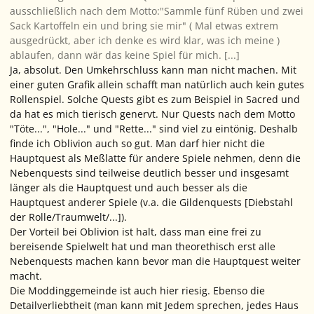
ausschließlich nach dem Motto:"Sammle fünf Rüben und zwei
Sack Kartoffeln ein und bring sie mir" ( Mal etwas extrem
ausgedrückt, aber ich denke es wird klar, was ich meine )
ablaufen, dann wär das keine Spiel für mich. [...]
Ja, absolut. Den Umkehrschluss kann man nicht machen. Mit
einer guten Grafik allein schafft man natürlich auch kein gutes
Rollenspiel. Solche Quests gibt es zum Beispiel in Sacred und
da hat es mich tierisch genervt. Nur Quests nach dem Motto
"Töte...", "Hole..." und "Rette..." sind viel zu eintönig. Deshalb
finde ich Oblivion auch so gut. Man darf hier nicht die
Hauptquest als Meßlatte für andere Spiele nehmen, denn die
Nebenquests sind teilweise deutlich besser und insgesamt
länger als die Hauptquest und auch besser als die
Hauptquest anderer Spiele (v.a. die Gildenquests [Diebstahl
der Rolle/Traumwelt/...]).
Der Vorteil bei Oblivion ist halt, dass man eine frei zu
bereisende Spielwelt hat und man theorethisch erst alle
Nebenquests machen kann bevor man die Hauptquest weiter
macht.
Die Moddinggemeinde ist auch hier riesig. Ebenso die
Detailverliebtheit (man kann mit Jedem sprechen, jedes Haus