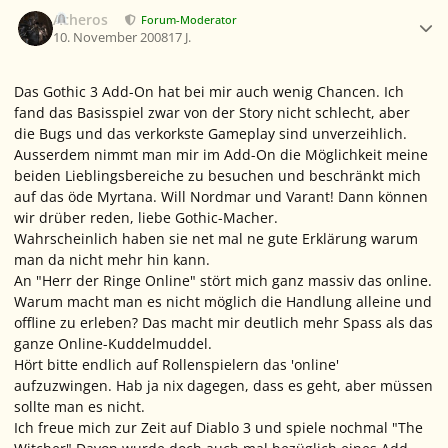
Ersteller-Statistik
Acheros
Forum-Moderator
10. November 2008
17 J.
Das Gothic 3 Add-On hat bei mir auch wenig Chancen. Ich
fand das Basisspiel zwar von der Story nicht schlecht, aber
die Bugs und das verkorkste Gameplay sind unverzeihlich.
Ausserdem nimmt man mir im Add-On die Möglichkeit meine
beiden Lieblingsbereiche zu besuchen und beschränkt mich
auf das öde Myrtana. Will Nordmar und Varant! Dann können
wir drüber reden, liebe Gothic-Macher.
Wahrscheinlich haben sie net mal ne gute Erklärung warum
man da nicht mehr hin kann.
An "Herr der Ringe Online" stört mich ganz massiv das online.
Warum macht man es nicht möglich die Handlung alleine und
offline zu erleben? Das macht mir deutlich mehr Spass als das
ganze Online-Kuddelmuddel.
Hört bitte endlich auf Rollenspielern das 'online'
aufzuzwingen. Hab ja nix dagegen, dass es geht, aber müssen
sollte man es nicht.
Ich freue mich zur Zeit auf Diablo 3 und spiele nochmal "The