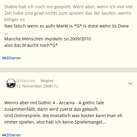
Diablo hab ich noch nie gespielt. Werd aber, wenn ich mal viel
Zeit habe und grad nichts zum spielen das 3er kaufen, wenns
billiger ist.
Nee falsch wenn es aufn Markt is *G* is done wehn its Done
,,,
Manche Menschen munkeln so 2009/2010
also das braucht noch*G*
Zitieren
Ersteller-Statistik
Johannes
Mitglied
12. November 2008
17 J.
Wenns aber mit Gothic 4 - Arcania - A gothic tale
zusammenfällt, dann wird zuerst das gekauft.
Und Onlinespiele, die monatlich was kosten kann man eh
immer spielen, also hab ich keine Spielemangel...
Zitieren