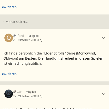
Zitieren
1 Monat später...
Ersteller-Statistik
Olifant
Mitglied
29. Oktober 2008
17 J.
Ich finde persönlich die "Elder Scrolls" Serie (Morrowind,
Oblivion) am Besten. Die Handlungsfreiheit in diesen Spielen
ist einfach unglaublich.
Zitieren
Ersteller-Statistik
Olvar
Mitglied
29. Oktober 2008
17 J.