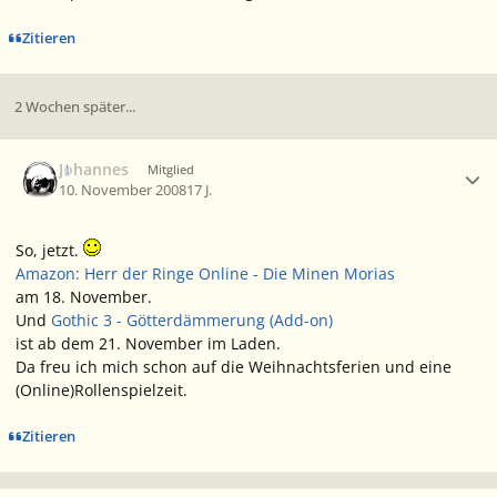
Zitieren
2 Wochen später...
Ersteller-Statistik
Johannes
Mitglied
10. November 2008
17 J.
So, jetzt.
Amazon: Herr der Ringe Online - Die Minen Morias
am 18. November.
Und
Gothic 3 - Götterdämmerung (Add-on)
ist ab dem 21. November im Laden.
Da freu ich mich schon auf die Weihnachtsferien und eine
(Online)Rollenspielzeit.
Zitieren