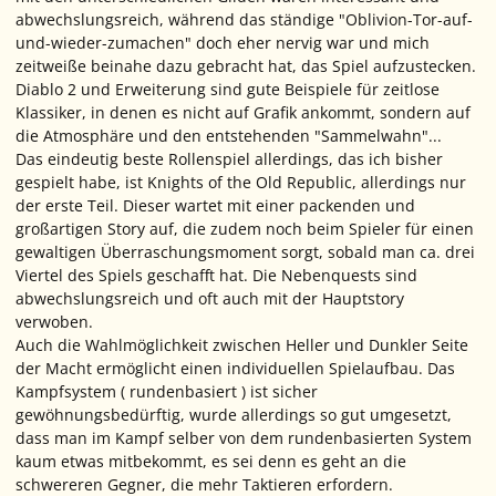
abwechslungsreich, während das ständige "Oblivion-Tor-auf-
und-wieder-zumachen" doch eher nervig war und mich
zeitweiße beinahe dazu gebracht hat, das Spiel aufzustecken.
Diablo 2 und Erweiterung sind gute Beispiele für zeitlose
Klassiker, in denen es nicht auf Grafik ankommt, sondern auf
die Atmosphäre und den entstehenden "Sammelwahn"...
Das eindeutig beste Rollenspiel allerdings, das ich bisher
gespielt habe, ist Knights of the Old Republic, allerdings nur
der erste Teil. Dieser wartet mit einer packenden und
großartigen Story auf, die zudem noch beim Spieler für einen
gewaltigen Überraschungsmoment sorgt, sobald man ca. drei
Viertel des Spiels geschafft hat. Die Nebenquests sind
abwechslungsreich und oft auch mit der Hauptstory
verwoben.
Auch die Wahlmöglichkeit zwischen Heller und Dunkler Seite
der Macht ermöglicht einen individuellen Spielaufbau. Das
Kampfsystem ( rundenbasiert ) ist sicher
gewöhnungsbedürftig, wurde allerdings so gut umgesetzt,
dass man im Kampf selber von dem rundenbasierten System
kaum etwas mitbekommt, es sei denn es geht an die
schwereren Gegner, die mehr Taktieren erfordern.