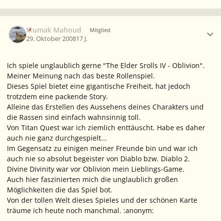
Ersteller-Statistik
Mumak Mahoud
Mitglied
29. Oktober 2008
17 J.
Ich spiele unglaublich gerne "The Elder Srolls IV - Oblivion".
Meiner Meinung nach das beste Rollenspiel.
Dieses Spiel bietet eine gigantische Freiheit, hat jedoch
trotzdem eine packende Story.
Alleine das Erstellen des Aussehens deines Charakters und
die Rassen sind einfach wahnsinnig toll.
Von Titan Quest war ich ziemlich enttäuscht. Habe es daher
auch nie ganz durchgespielt...
Im Gegensatz zu einigen meiner Freunde bin und war ich
auch nie so absolut begeister von Diablo bzw. Diablo 2.
Divine Divinity war vor Oblivion mein Lieblings-Game.
Auch hier faszinierten mich die unglaublich großen
Möglichkeiten die das Spiel bot.
Von der tollen Welt dieses Spieles und der schönen Karte
träume ich heute noch manchmal. :anonym: