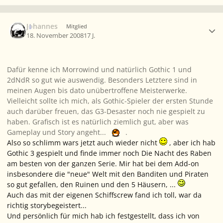
Ersteller-Statistik
Johannes
Mitglied
18. November 2008
17 J.
Dafür kenne ich Morrowind und natürlich Gothic 1 und
2dNdR so gut wie auswendig. Besonders Letztere sind in
meinen Augen bis dato unübertroffene Meisterwerke.
Vielleicht sollte ich mich, als Gothic-Spieler der ersten Stunde
auch darüber freuen, das G3-Desaster noch nie gespielt zu
haben. Grafisch ist es natürlich ziemlich gut, aber was
Gameplay und Story angeht...
.
Also so schlimm wars jetzt auch wieder nicht
, aber ich hab
Gothic 3 gespielt und finde immer noch Die Nacht des Raben
am besten von der ganzen Serie. Mir hat bei dem Add-on
insbesondere die "neue" Welt mit den Banditen und Piraten
so gut gefallen, den Ruinen und den 5 Häusern, ...
Auch das mit der eigenen Schiffscrew fand ich toll, war da
richtig storybegeistert...
Und persönlich für mich hab ich festgestellt, dass ich von