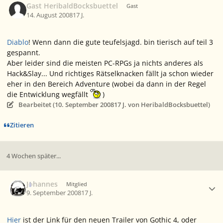
Gast HeribaldBocksbuettel
Gast
14. August 2008
17 J.
Diablo
! Wenn dann die gute teufelsjagd. bin tierisch auf teil 3
gespannt.
Aber leider sind die meisten PC-RPGs ja nichts anderes als
Hack&Slay... Und richtiges Rätselknacken fällt ja schon wieder
eher in den Bereich Adventure (wobei da dann in der Regel
die Entwicklung wegfällt
)
Bearbeitet (
10. September 2008
17 J.
von HeribaldBocksbuettel)
Zitieren
4 Wochen später...
Ersteller-Statistik
Johannes
Mitglied
9. September 2008
17 J.
Hier
ist der Link für den neuen Trailer von Gothic 4, oder