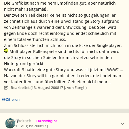
Die Grafik ist nach meinem Empfinden gut, aber natürlich
nicht mehr zeitgemäß.
Der zweiten Teil dieser Reihe ist nicht so gut gelungen, er
zeichnet sich aus durch eine unvollständige Story aufgrund
von Zeitmangels während der Entwicklung. Das Spiel wird
gegen Ende doch recht eintönig und endet schließlich mit
einem total verhunzten Schluss.
Zum Schluss stell ich mich noch in die Ecke der Singleplayer.
Multiplayer-Rollenspiele sind nichts für mich, dafür wird
die Story in solchen Spielen für mich viel zu sehr in den
Hintergrund gerückt.
Warcraft 3 hatte eine gute Story und was ist jetzt mit WoW? ...
Na von der Story will ich gar nicht erst reden, die findet man
vor lauter Items und überfüllten Gebieten nicht mehr...
Bearbeitet (
13. August 2008
17 J.
von Fangli)
Zitieren
Ersteller-Statistik
Cadrach
Ehrenmitglied
13. August 2008
17 J.