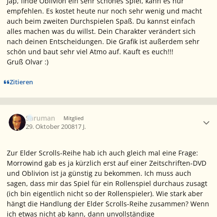
Jap, finde Oblivion ein sehr schönes Spiel, kann es nur
empfehlen. Es kostet heute nur noch sehr wenig und macht
auch beim zweiten Durchspielen Spaß. Du kannst einfach
alles machen was du willst. Dein Charakter verändert sich
nach deinen Entscheidungen. Die Grafik ist außerdem sehr
schön und baut sehr viel Atmo auf. Kauft es euch!!!
Gruß Olvar :)
Zitieren
Ersteller-Statistik
Saruman
Mitglied
29. Oktober 2008
17 J.
Zur Elder Scrolls-Reihe hab ich auch gleich mal eine Frage:
Morrowind gab es ja kürzlich erst auf einer Zeitschriften-DVD
und Oblivion ist ja günstig zu bekommen. Ich muss auch
sagen, dass mir das Spiel für ein Rollenspiel durchaus zusagt
(ich bin eigentlich nicht so der Rollenspieler). Wie stark aber
hängt die Handlung der Elder Scrolls-Reihe zusammen? Wenn
ich etwas nicht ab kann, dann unvollständige