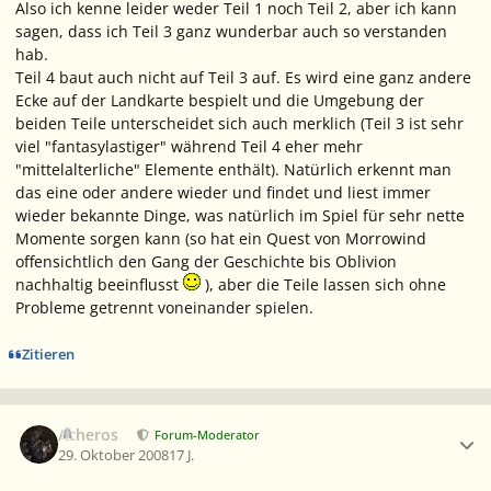
Also ich kenne leider weder Teil 1 noch Teil 2, aber ich kann
sagen, dass ich Teil 3 ganz wunderbar auch so verstanden
hab.
Teil 4 baut auch nicht auf Teil 3 auf. Es wird eine ganz andere
Ecke auf der Landkarte bespielt und die Umgebung der
beiden Teile unterscheidet sich auch merklich (Teil 3 ist sehr
viel "fantasylastiger" während Teil 4 eher mehr
"mittelalterliche" Elemente enthält). Natürlich erkennt man
das eine oder andere wieder und findet und liest immer
wieder bekannte Dinge, was natürlich im Spiel für sehr nette
Momente sorgen kann (so hat ein Quest von Morrowind
offensichtlich den Gang der Geschichte bis Oblivion
nachhaltig beeinflusst
), aber die Teile lassen sich ohne
Probleme getrennt voneinander spielen.
Zitieren
Ersteller-Statistik
Acheros
Forum-Moderator
29. Oktober 2008
17 J.