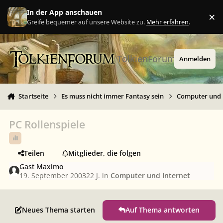
Zu Inhalt springen
In der App anschauen
×
Ig
Greife bequemer auf unsere Website zu.
Mehr erfahren
.
TolkienForum
Anmelden
Startseite
Es muss nicht immer Fantasy sein
Computer und 
PC Rollenspiele
Teilen
Mitglieder, die folgen
Gast Maximo
19. September 2003
22 J.
in
Computer und Internet
Neues Thema starten
Auf Thema antworten