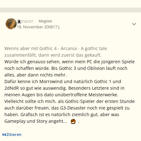
Ersteller-Statistik
Imrazor
Mitglied
18. November 2008
17 J.
Wenns aber mit Gothic 4 - Arcania - A gothic tale
zusammenfällt, dann wird zuerst das gekauft.
Würde ich genauso sehen, wenn mein PC die jüngeren Spiele
noch schaffen würde. Bis Gothic 3 und Oblivion läuft noch
alles, aber dann nichts mehr.
Dafür kenne ich Morrowind und natürlich Gothic 1 und
2dNdR so gut wie auswendig. Besonders Letztere sind in
meinen Augen bis dato unübertroffene Meisterwerke.
Vielleicht sollte ich mich, als Gothic-Spieler der ersten Stunde
auch darüber freuen, das G3-Desaster noch nie gespielt zu
haben. Grafisch ist es natürlich ziemlich gut, aber was
Gameplay und Story angeht...
.
Zitieren