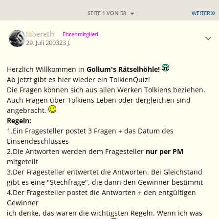
L
SEITE 1 VON 58
WEITER
Ersteller-Statistik
Elbereth
Ehrenmitglied
29. Juli 2003
23 J.
Herzlich Willkommen in
Gollum's Rätselhöhle!
Ab jetzt gibt es hier wieder ein TolkienQuiz!
Die Fragen können sich aus allen Werken Tolkiens beziehen.
Auch Fragen über Tolkiens Leben oder dergleichen sind
angebracht.
Regeln:
1.Ein Fragesteller postet 3 Fragen + das Datum des
Einsendeschlusses
2.Die Antworten werden dem Fragesteller
nur per PM
mitgeteilt
3.Der Fragesteller entwertet die Antworten. Bei Gleichstand
gibt es eine "Stechfrage", die dann den Gewinner bestimmt
4.Der Fragesteller postet die Antworten + den entgültigen
Gewinner
ich denke, das waren die wichtigsten Regeln. Wenn ich was