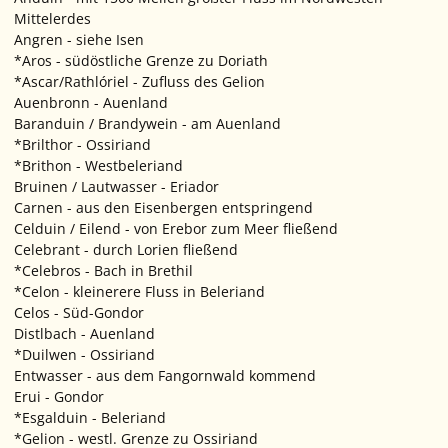
Mittelerdes
Angren - siehe Isen
*Aros - südöstliche Grenze zu Doriath
*Ascar/Rathlóriel - Zufluss des Gelion
Auenbronn - Auenland
Baranduin / Brandywein - am Auenland
*Brilthor - Ossiriand
*Brithon - Westbeleriand
Bruinen / Lautwasser - Eriador
Carnen - aus den Eisenbergen entspringend
Celduin / Eilend - von Erebor zum Meer fließend
Celebrant - durch Lorien fließend
*Celebros - Bach in Brethil
*Celon - kleinerere Fluss in Beleriand
Celos - Süd-Gondor
Distlbach - Auenland
*Duilwen - Ossiriand
Entwasser - aus dem Fangornwald kommend
Erui - Gondor
*Esgalduin - Beleriand
*Gelion - westl. Grenze zu Ossiriand