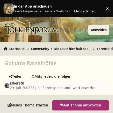
Zu Inhalt springen
In der App anschauen
×
Ig
Greife bequemer auf unsere Website zu.
Mehr erfahren
.
TolkienForum
Anmelden
Startseite
Community -:- Die Leutz hier halt so :-)
Forenspie
Gollums Rätselhöhle
Teilen
Mitglieder, die folgen
Elbereth
29. Juli 2003
23 J.
in
Forenspiele und -wettbewerbe
Neues Thema starten
Auf Thema antworten