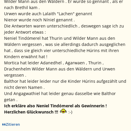
Wilder Mann aus den Wäldern . Er wurde so gennant , als er
nach Brethil kam .
Urwen wurde auch Lalaith "Lachen" genannt
Nienor wurde noch Níniel genannt .
Die Antworten waren unterschiedlich , deswegen sage ich zu
jeder Antwort etwas :
Neniel Tindómerel hat Thurin und Wilder Mann aus den
Wäldern vergessen , was sie allerdings dadurch ausgeglichen
hat , dass sie gleich vier unterschiedliche Húrins mit ihren
Kindern erwähnt hat !
Mortica hat leider Adanedhel , Agarwaen , Thurin ,
Drachenhelm Wilder Mann aus den Wäldern und Urwen
vergessen .
Balthor hat leider leider nur die Kinder Húrins aufgezählt und
nicht deren Namen .
Und Angagwathiel hat leider genau dasselbe wie Balthor
getan .
Ich erkläre also Neniel Tindómerel als Gewinnerin !
Herzlichen Glückwunsch !!!
:-)
Zitieren