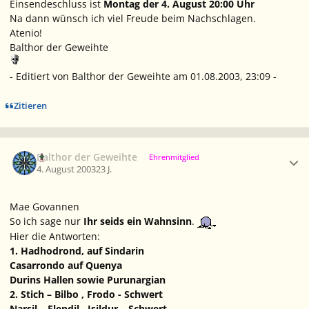
Einsendeschluss ist
Montag der 4. August 20:00 Uhr
Na dann wünsch ich viel Freude beim Nachschlagen.
Atenio!
Balthor der Geweihte
- Editiert von Balthor der Geweihte am 01.08.2003, 23:09 -
Zitieren
Ersteller-Statistik
Balthor der Geweihte
Ehrenmitglied
4. August 2003
23 J.
Mae Govannen
So ich sage nur
Ihr seids ein Wahnsinn
.
Hier die Antworten:
1. Hadhodrond, auf Sindarin
Casarrondo auf Quenya
Durins Hallen sowie Purunargian
2. Stich – Bilbo , Frodo - Schwert
Narsil – Elendil , Isildur – Schwert