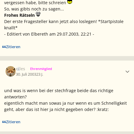
vergessen habe, bitte schreien
So, was gibts noch zu sagen...
Frohes Rätseln
Der erste Fragesteller kann jetzt also loslegen! *Startpistole
knallt*
- Editiert von Elbereth am 29.07.2003, 22:21 -
Zitieren
Ersteller-Statistik
elles
Ehrenmitglied
30. Juli 2003
23 J.
und was is wenn bei der stechfrage beide das richtige
antworten?
eigentlich macht man sowas ja nur wenn es um Schnelligkeit
geht, aber das ist hier ja nicht gegeben oder? :kratz:
Zitieren