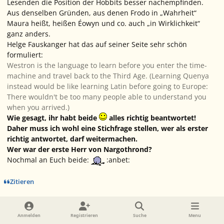
Lesenden die Position der Hobbits besser nachempfinden.
Aus denselben Gründen, aus denen Frodo in „Wahrheit“
Maura heißt, heißen Éowyn und co. auch „in Wirklichkeit“
ganz anders.
Helge Fauskanger hat das auf seiner Seite sehr schön
formuliert:
Westron is the language to learn before you enter the time-
machine and travel back to the Third Age. (Learning Quenya
instead would be like learning Latin before going to Europe:
There wouldn't be too many people able to understand you
when you arrived.)
Wie gesagt, ihr habt beide
alles richtig beantwortet!
Daher muss ich wohl eine Stichfrage stellen, wer als erster
richtig antwortet, darf weitermachen.
Wer war der erste Herr von Nargothrond?
Nochmal an Euch beide:
:anbet:
Zitieren
Ersteller-Statistik
Anmelden
Registrieren
Suche
Menu
Neniel Tindómerel
Ehrenmitglied