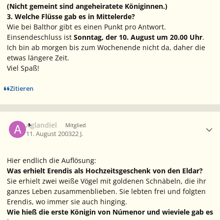
(Nicht gemeint sind angeheiratete Königinnen.)
3. Welche Flüsse gab es in Mittelerde?
Wie bei Balthor gibt es einen Punkt pro Antwort.
Einsendeschluss ist
Sonntag, der 10. August um 20.00 Uhr
.
Ich bin ab morgen bis zum Wochenende nicht da, daher die
etwas längere Zeit.
Viel Spaß!
Zitieren
Ersteller-Statistik
Aglandiel
Mitglied
11. August 2003
22 J.
Hier endlich die Auflösung:
Was erhielt Erendis als Hochzeitsgeschenk von den Eldar?
Sie erhielt zwei weiße Vögel mit goldenen Schnäbeln, die ihr
ganzes Leben zusammenblieben. Sie lebten frei und folgten
Erendis, wo immer sie auch hinging.
Wie hieß die erste Königin von Númenor und wieviele gab es