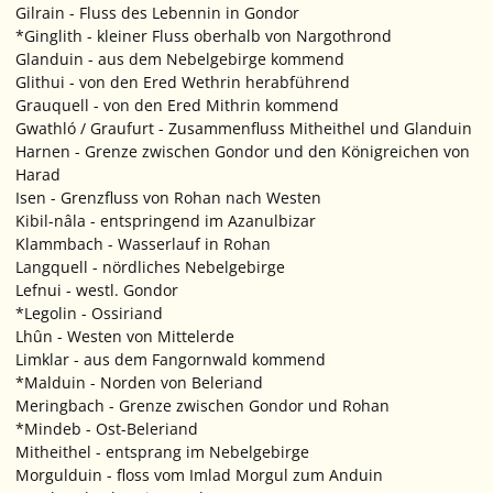
Gilrain - Fluss des Lebennin in Gondor
*Ginglith - kleiner Fluss oberhalb von Nargothrond
Glanduin - aus dem Nebelgebirge kommend
Glithui - von den Ered Wethrin herabführend
Grauquell - von den Ered Mithrin kommend
Gwathló / Graufurt - Zusammenfluss Mitheithel und Glanduin
Harnen - Grenze zwischen Gondor und den Königreichen von
Harad
Isen - Grenzfluss von Rohan nach Westen
Kibil-nâla - entspringend im Azanulbizar
Klammbach - Wasserlauf in Rohan
Langquell - nördliches Nebelgebirge
Lefnui - westl. Gondor
*Legolin - Ossiriand
Lhûn - Westen von Mittelerde
Limklar - aus dem Fangornwald kommend
*Malduin - Norden von Beleriand
Meringbach - Grenze zwischen Gondor und Rohan
*Mindeb - Ost-Beleriand
Mitheithel - entsprang im Nebelgebirge
Morgulduin - floss vom Imlad Morgul zum Anduin