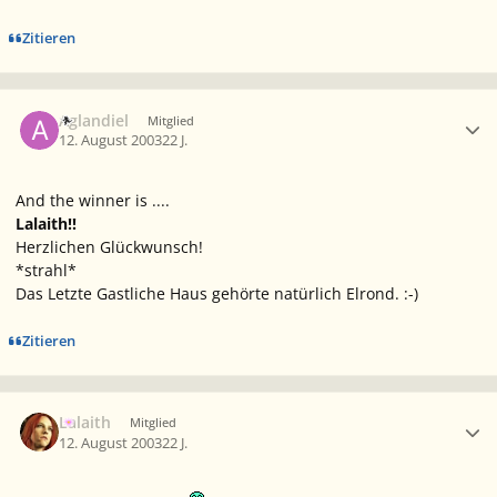
Zitieren
Ersteller-Statistik
Aglandiel
Mitglied
12. August 2003
22 J.
And the winner is ....
Lalaith!!
Herzlichen Glückwunsch!
*strahl*
Das Letzte Gastliche Haus gehörte natürlich Elrond. :-)
Zitieren
Ersteller-Statistik
Lalaith
Mitglied
12. August 2003
22 J.