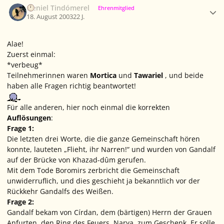
Neniel Tindómerel
Ehrenmitglied
18. August 2003
22 J.
Alae!
Zuerst einmal:
*verbeug*
Teilnehmerinnen waren
Mortica
und
Tawariel
, und beide
haben
alle
Fragen richtig beantwortet!
Für alle anderen, hier noch einmal die korrekten
Auflösungen
:
Frage 1:
Die letzten drei Worte, die die ganze Gemeinschaft hören
konnte, lauteten „Flieht, ihr Narren!“ und wurden von Gandalf
auf der Brücke von Khazad-dûm gerufen.
Mit dem Tode Boromirs zerbricht die Gemeinschaft
unwiderruflich, und dies geschieht ja bekanntlich
vor
der
Rückkehr Gandalfs des Weißen.
Frage 2:
Gandalf bekam von Círdan, dem (bärtigen) Herrn der Grauen
Anfurten, den Ring des Feuers, Narya, zum Geschenk. Er solle