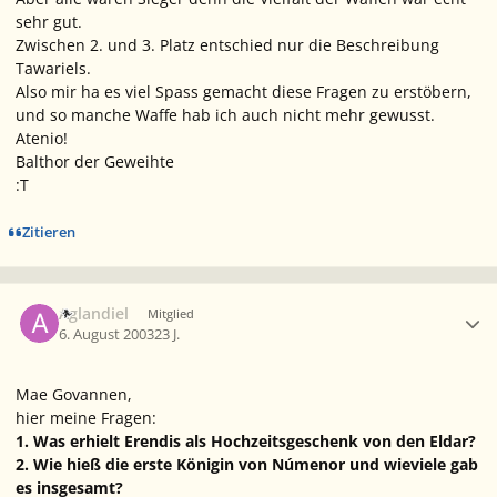
sehr gut.
Zwischen 2. und 3. Platz entschied nur die Beschreibung
Tawariels.
Also mir ha es viel Spass gemacht diese Fragen zu erstöbern,
und so manche Waffe hab ich auch nicht mehr gewusst.
Atenio!
Balthor der Geweihte
:T
Zitieren
Ersteller-Statistik
Aglandiel
Mitglied
6. August 2003
23 J.
Mae Govannen,
hier meine Fragen:
1. Was erhielt Erendis als Hochzeitsgeschenk von den Eldar?
2. Wie hieß die erste Königin von Númenor und wieviele gab
es insgesamt?