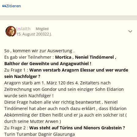
Zitieren
Ersteller-Statistik
Lalaith
Mitglied
15. August 2003
22 J.
So , kommen wir zur Auswertung .
Es gab vier Teilnehmer :
Mortica , Neniel Tindómerel ,
Balthor der Geweihte und Angagwathiel !
Zu Frage 1 :
Wann verstarb Aragorn Elessar und wer wurde
sein Nachfolger ?
Aragorn starb am 1. März 120 des 4. Zeitalters nach
Zeitrechnung von Gondor und sein einziger Sohn Eldarion
wurde sein Nachfolger !
Diese Frage haben alle vier richtig beantwortet , Neniel
Tindómerel hat aber auch noch dazu erklärt , dass Eldarion
Abkömmling der Elben heißt und er ja auch ein solcher ist (
durch seine Mutter Arwen )
Zu Frage 2 :
Was steht auf Túrins und Nienors Grabstein ?
Turin Turambar Dagnir Glaurunga