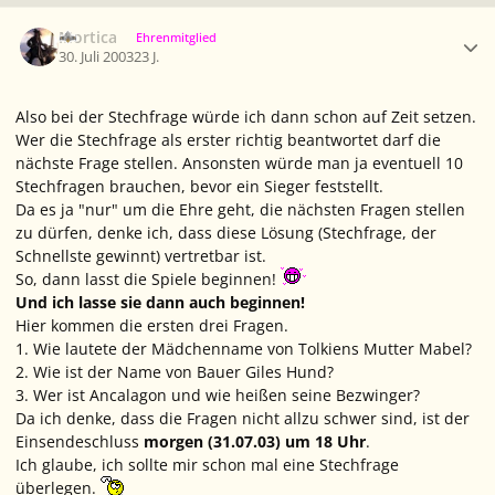
Ersteller-Statistik
Mortica
Ehrenmitglied
30. Juli 2003
23 J.
Also bei der Stechfrage würde ich dann schon auf Zeit setzen.
Wer die Stechfrage als erster richtig beantwortet darf die
nächste Frage stellen. Ansonsten würde man ja eventuell 10
Stechfragen brauchen, bevor ein Sieger feststellt.
Da es ja "nur" um die Ehre geht, die nächsten Fragen stellen
zu dürfen, denke ich, dass diese Lösung (Stechfrage, der
Schnellste gewinnt) vertretbar ist.
So, dann lasst die Spiele beginnen!
Und ich lasse sie dann auch beginnen!
Hier kommen die ersten drei Fragen.
1. Wie lautete der Mädchenname von Tolkiens Mutter Mabel?
2. Wie ist der Name von Bauer Giles Hund?
3. Wer ist Ancalagon und wie heißen seine Bezwinger?
Da ich denke, dass die Fragen nicht allzu schwer sind, ist der
Einsendeschluss
morgen (31.07.03) um 18 Uhr
.
Ich glaube, ich sollte mir schon mal eine Stechfrage
überlegen.