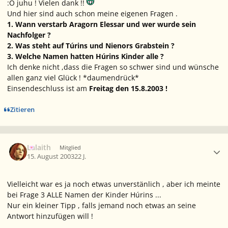
:O juhu ! Vielen dank !!
Und hier sind auch schon meine eigenen Fragen .
1. Wann verstarb Aragorn Elessar und wer wurde sein
Nachfolger ?
2. Was steht auf Túrins und Nienors Grabstein ?
3. Welche Namen hatten Húrins Kinder alle ?
Ich denke nicht ,dass die Fragen so schwer sind und wünsche
allen ganz viel Glück ! *daumendrück*
Einsendeschluss ist am
Freitag den 15.8.2003 !
Zitieren
Ersteller-Statistik
Lalaith
Mitglied
15. August 2003
22 J.
Vielleicht war es ja noch etwas unverstänlich , aber ich meinte
bei Frage 3 ALLE Namen der Kinder Húrins ...
Nur ein kleiner Tipp , falls jemand noch etwas an seine
Antwort hinzufügen will !