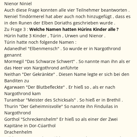
Nienor Niniel
Auch diese Frage konnten alle vier Teilnehmer beantworten .
Neniel Tindórmerel hat aber auch noch hinzugefügt , dass es
in den Runen der Elben Doriaths geschrieben wurde .
Zu Frage 3 :
Welche Namen hatten Húrins Kinder alle ?
Húrin hatte 3 Kinder , Túrin , Urwen und Nienor .
Túrin hatte noch folgende Namen :
Adanedhel "Elbenmensch" . So wurde er in Nargothrond
genannt
Mormegil "Das Schwarze Schwert" . So nannte man ihn als er
das Heer von Nargothrond anführte
Neithan "Der Gekränkte" . Diesen Name legte er sich bei den
Banditen zu
Agarwaen "Der Blutbefleckte" . Er hieß so , als er nach
Nargothrond kam
Turambar "Meister des Schicksals" . So hieß er in Brethil .
Thurin "Der Geheimnisvolle" So nannte ihn Finduilas in
Nargothrond
Gorthol "Schreckenshelm" Er hieß so als einer der Zwei
Kapitäne in Dor-Cúarthol
Drachenhelm