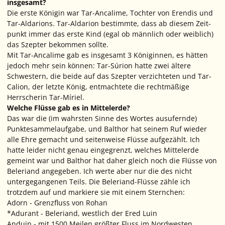
insgesamt?
Die erste Königin war Tar-Ancalime, Tochter von Erendis und
Tar-Aldarions. Tar-Aldarion bestimmte, dass ab diesem Zeit-
punkt immer das erste Kind (egal ob männlich oder weiblich)
das Szepter bekommen sollte.
Mit Tar-Ancalime gab es insgesamt 3 Königinnen, es hätten
jedoch mehr sein können: Tar-Súrion hatte zwei ältere
Schwestern, die beide auf das Szepter verzichteten und Tar-
Calion, der letzte König, entmachtete die rechtmäßige
Herrscherin Tar-Míriel.
Welche Flüsse gab es in Mittelerde?
Das war die (im wahrsten Sinne des Wortes ausufernde)
Punktesammelaufgabe, und Balthor hat seinem Ruf wieder
alle Ehre gemacht und seitenweise Flüsse aufgezählt. Ich
hatte leider nicht genau eingegrenzt, welches Mittelerde
gemeint war und Balthor hat daher gleich noch die Flüsse von
Beleriand angegeben. Ich werte aber nur die des nicht
untergegangenen Teils. Die Beleriand-Flüsse zähle ich
trotzdem auf und markiere sie mit einem Sternchen:
Adorn - Grenzfluss von Rohan
*Adurant - Beleriand, westlich der Ered Luin
Anduin - mit 1500 Meilen größter Fluss im Nordwesten