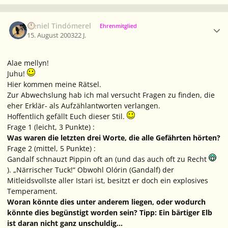
Ersteller-Statistik
Neniel Tindómerel
Ehrenmitglied
15. August 2003
22 J.
Alae mellyn!
Juhu!
Hier kommen meine Rätsel.
Zur Abwechslung hab ich mal versucht Fragen zu finden, die
eher Erklär- als Aufzählantworten verlangen.
Hoffentlich gefällt Euch dieser Stil.
Frage 1 (leicht, 3 Punkte) :
Was waren die letzten drei Worte, die
alle
Gefährten hörten?
Frage 2 (mittel, 5 Punkte) :
Gandalf schnauzt Pippin oft an (und das auch oft zu Recht
). „Närrischer Tuck!“ Obwohl Olórin (Gandalf) der
Mitleidsvollste aller Istari ist, besitzt er doch ein
explosives
Temperament.
Woran könnte dies unter anderem liegen, oder wodurch
könnte dies begünstigt worden sein? Tipp: Ein bärtiger Elb
ist daran nicht ganz unschuldig...