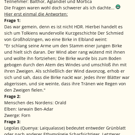
Teilnehmer:
Balthor, Aglandiel
und
Mortica
Die Fragen waren wohl doch schwerer als ich dachte...
Hier erst einmal die Antworten:
Frage 1:
Das war gemein, denn es ist nicht HDR. Hierbei handelt es
sich um Tolkiens wundervolle Kurzgeschichte
Der Schmied
von Großholzingen
, wo eine Birke in Elbland weint:
"Er schlang seine Arme um den Stamm einer jungen Birke
und hielt sich daran. Der Wind aber rang wütend mit ihnen
und wollte ihn fortziehen; Die Birke wurde bis zum Boden
gebogen durch den Atem des Windes und umschloß ihn mit
ihren Zweigen. Als schließlich der Wind davonzog, erhob er
sich und sah, dass die Birke nackt war. Jedes ihrer Blätter war
abgerissen, und sie weinte, dass ihre Tränen wie Regen von
den Zweigen fielen."
Frage 2:
Menschen des Nordens: Orald
Elben: Iarwain Ben-Adar
Zwerge: Forn
Frage 3:
Legolas
(Quenya:
Laiqualasse
) bedeutet entweder
Grünblatt
oder nach anderer Ethymologie
Scharfsichtiger
. Letzterer