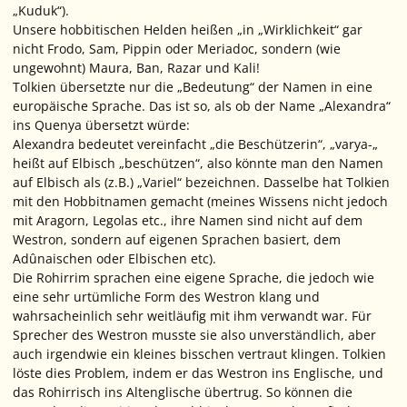
„Kuduk“).
Unsere hobbitischen Helden heißen „in „Wirklichkeit“ gar
nicht Frodo, Sam, Pippin oder Meriadoc, sondern (wie
ungewohnt) Maura, Ban, Razar und Kali!
Tolkien übersetzte nur die „Bedeutung“ der Namen in eine
europäische Sprache. Das ist so, als ob der Name „Alexandra“
ins Quenya übersetzt würde:
Alexandra bedeutet vereinfacht „die Beschützerin“, „varya-„
heißt auf Elbisch „beschützen“, also könnte man den Namen
auf Elbisch als (z.B.) „Variel“ bezeichnen. Dasselbe hat Tolkien
mit den Hobbitnamen gemacht (meines Wissens
nicht jedoch
mit Aragorn, Legolas etc., ihre Namen sind nicht auf dem
Westron, sondern auf eigenen Sprachen basiert, dem
Adûnaischen oder Elbischen etc).
Die Rohirrim sprachen eine eigene Sprache, die jedoch wie
eine sehr urtümliche Form des Westron klang und
wahrsacheinlich sehr weitläufig mit ihm verwandt war. Für
Sprecher des Westron musste sie also unverständlich, aber
auch irgendwie ein kleines bisschen vertraut klingen. Tolkien
löste dies Problem, indem er das Westron ins Englische, und
das Rohirrisch ins Altenglische übertrug. So können die