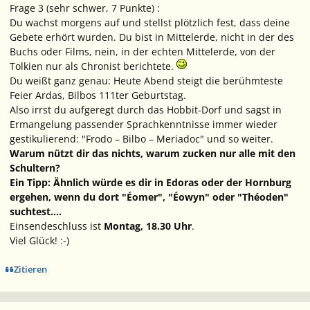
Frage 3 (sehr schwer, 7 Punkte) :
Du wachst morgens auf und stellst plötzlich fest, dass deine
Gebete erhört wurden. Du bist in Mittelerde, nicht in der des
Buchs oder Films, nein, in der
echten
Mittelerde, von der
Tolkien
nur als Chronist berichtete
.
Du weißt ganz genau: Heute Abend steigt die berühmteste
Feier Ardas, Bilbos 111ter Geburtstag.
Also irrst du aufgeregt durch das Hobbit-Dorf und sagst in
Ermangelung passender Sprachkenntnisse immer wieder
gestikulierend: "Frodo – Bilbo – Meriadoc" und so weiter.
Warum nützt dir das nichts, warum zucken nur alle mit den
Schultern?
Ein Tipp: Ähnlich würde es dir in Edoras oder der Hornburg
ergehen, wenn du dort "Éomer", "Éowyn" oder "Théoden"
suchtest....
Einsendeschluss ist
Montag, 18.30 Uhr
.
Viel Glück! :-)
Zitieren
Ersteller-Statistik