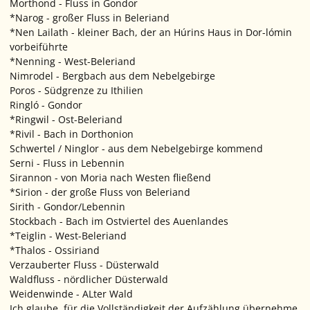
Morthond - Fluss in Gondor
*Narog - großer Fluss in Beleriand
*Nen Lailath - kleiner Bach, der an Húrins Haus in Dor-lómin
vorbeiführte
*Nenning - West-Beleriand
Nimrodel - Bergbach aus dem Nebelgebirge
Poros - Südgrenze zu Ithilien
Ringló - Gondor
*Ringwil - Ost-Beleriand
*Rivil - Bach in Dorthonion
Schwertel / Ninglor - aus dem Nebelgebirge kommend
Serni - Fluss in Lebennin
Sirannon - von Moria nach Westen fließend
*Sirion - der große Fluss von Beleriand
Sirith - Gondor/Lebennin
Stockbach - Bach im Ostviertel des Auenlandes
*Teiglin - West-Beleriand
*Thalos - Ossiriand
Verzauberter Fluss - Düsterwald
Waldfluss - nördlicher Düsterwald
Weidenwinde - ALter Wald
Ich glaube, für die Vollständigkeit der Aufzählung übernehme