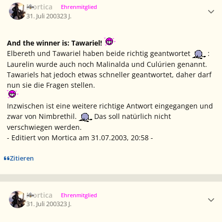
Mortica
Ehrenmitglied
31. Juli 2003
23 J.
And the winner is: Tawariel!
Elbereth und Tawariel haben beide richtig geantwortet
:
Laurelin wurde auch noch Malinalda und Culúrien genannt.
Tawariels hat jedoch etwas schneller geantwortet, daher darf
nun sie die Fragen stellen.
Inzwischen ist eine weitere richtige Antwort eingegangen und
zwar von Nimbrethil.
Das soll natürlich nicht
verschwiegen werden.
- Editiert von Mortica am 31.07.2003, 20:58 -
Zitieren
Ersteller-Statistik
Mortica
Ehrenmitglied
31. Juli 2003
23 J.