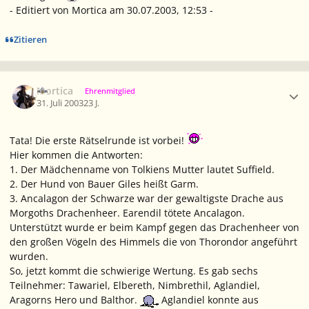
- Editiert von Mortica am 30.07.2003, 12:53 -
Zitieren
Ersteller-Statistik
Mortica
Ehrenmitglied
31. Juli 2003
23 J.
Tata! Die erste Rätselrunde ist vorbei!
Hier kommen die Antworten:
1. Der Mädchenname von Tolkiens Mutter lautet Suffield.
2. Der Hund von Bauer Giles heißt Garm.
3. Ancalagon der Schwarze war der gewaltigste Drache aus
Morgoths Drachenheer. Earendil tötete Ancalagon.
Unterstützt wurde er beim Kampf gegen das Drachenheer von
den großen Vögeln des Himmels die von Thorondor angeführt
wurden.
So, jetzt kommt die schwierige Wertung. Es gab sechs
Teilnehmer: Tawariel, Elbereth, Nimbrethil, Aglandiel,
Aragorns Hero und Balthor.
Aglandiel konnte aus