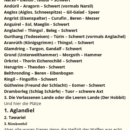
Andúril – Aragorn – Schwert (vormals Narsil)
Aeglos (Aiglos, Schneespitze) – Gil-Galad - Speer
Angrist (Eisenspalter) – Curufin , Beren - Messer
Anguirel – Eol, Maeglin - Schwert
Anglachel – Thingol , Beleg – Schwert
Gurthang (Todeseisen) – Túrin – Schwert (vormals Anglachel)
Aranrúth (Königsgrimm) – Thingol, – Schwert
Glamdring – Turgon, Gandalf – Schwert
Grond (Unterwelthammer) – Morgoth – Hammer
Orkrist – Thorin Eichenschild – Schwert
Herugrim – Theoden - Schwert
Belthronding – Beren - Eibenbogen
Ringil – Fingolfin - Schwert
Gúthwine (Freund der Schlacht) – Eomer - Schwert
Dramborleg (Schlag Schärfe) – Tuor – schwere Axt
3. Die Verlassenen Lande oder die Leeren Lande (Der Hobbit)
Und hier die Plätze
1. Aglandiel
2. Tawariel
3. Nimbrethil
Aber alle waren Sieger denn die Vielfalt der Waffen war echt