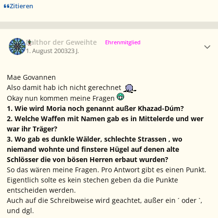
Zitieren
Ersteller-Statistik
Balthor der Geweihte
Ehrenmitglied
1. August 2003
23 J.
Mae Govannen
Also damit hab ich nicht gerechnet
Okay nun kommen meine Fragen
1. Wie wird Moria noch genannt außer Khazad-Dúm?
2. Welche Waffen mit Namen gab es in Mittelerde und wer
war ihr Träger?
3. Wo gab es dunkle Wälder, schlechte Strassen , wo
niemand wohnte und finstere Hügel auf denen alte
Schlösser die von bösen Herren erbaut wurden?
So das wären meine Fragen. Pro Antwort gibt es einen Punkt.
Eigentlich solte es kein stechen geben da die Punkte
entscheiden werden.
Auch auf die Schreibweise wird geachtet, außer ein ´ oder `,
und dgl.