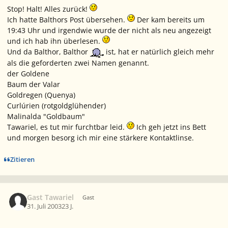
Stop! Halt! Alles zurück!
Ich hatte Balthors Post übersehen.
Der kam bereits um
19:43 Uhr und irgendwie wurde der nicht als neu angezeigt
und ich hab ihn überlesen.
Und da Balthor, Balthor
ist, hat er natürlich gleich mehr
als die geforderten zwei Namen genannt.
der Goldene
Baum der Valar
Goldregen (Quenya)
Curlúrien (rotgoldglühender)
Malinalda "Goldbaum"
Tawariel, es tut mir furchtbar leid.
Ich geh jetzt ins Bett
und morgen besorg ich mir eine stärkere Kontaktlinse.
Zitieren
Gast Tawariel
Gast
31. Juli 2003
23 J.