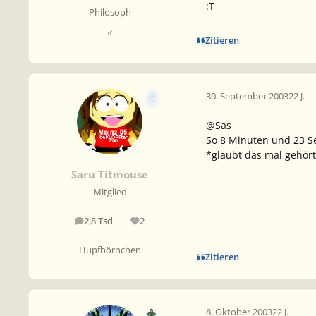
:T
Philosoph
♂
Zitieren
30. September 2003
22 J.
@Sas
So 8 Minuten und 23 
*glaubt das mal gehör
Saru Titmouse
Mitglied
2,8 Tsd
2
Beiträge
Reputation
Hupfhörnchen
Zitieren
8. Oktober 2003
22 J.