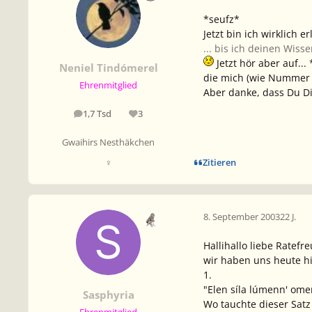
*seufz*
Jetzt bin ich wirklich
... bis ich deinen Wis
Jetzt hör aber auf...
Neniel Tindómerel
die mich (wie Nummer 3
Ehrenmitglied
Aber danke, dass Du Di
1,7 Tsd
3
Beiträge
Reputation
Gwaihirs Nesthäkchen
Zitieren
♀
8. September 2003
22 J.
Hallihallo liebe Ratef
wir haben uns heute h
1.
"Elen síla lúmenn' omen
Sasphyria
Wo tauchte dieser Satz