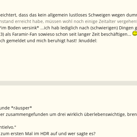
 erleichtert, dass das kein allgemein lustloses Schweigen wegen du
senstand erreicht habe, müssen wohl noch einige Zeitalter vergehen
 *im Boden versink* ...ich hab lediglich nach (schwierigen) Dingen g
) als Faramir-Fan sowieso schon seit langer Zeit beschäftigen...
ch gemeldet und mich beruhigt hast! :knuddel:
reunde *räusper*
ier zusammengefunden um drei wirklich überlebenswichtige, bren
tielvo."
 zum ersten Mal im HDR auf und wer sagte es?