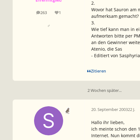
Ehrenmitglied
2.
Wovor hat Sauron am m
263
1
Beiträge
Reputation
aufmerksam gemacht?
3.
♂
Wie tief kann man in 
Antworten bitte per P
an den Gewinner weite
Atenio, die Sas
- Editiert von Sasphyri
Zitieren
2 Wochen später...
20. September 2003
22 J.
Hallo ihr lieben,
ich meinte schon den 17
Internet. Nun kommt di