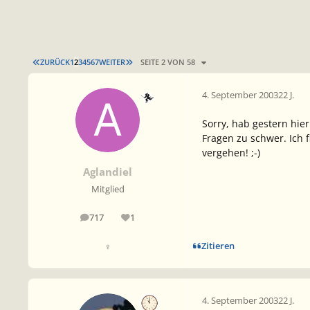
ERSTE SEITE
LETZTE SEITE
ZURÜCK
1
2
3
4
5
6
7
WEITER
SEITE 2 VON 58
4. September 2003
22 J.
Sorry, hab gestern hie
Fragen zu schwer. Ich 
vergehen! ;-)
Aglandiel
Mitglied
717
1
Beiträge
Reputation
Zitieren
♀
4. September 2003
22 J.