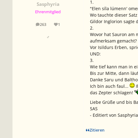
1.
Sasphyria
"Elen síla lúmenn' omen
Ehrenmitglied
Wo tauchte dieser Satz
Gildor Inglorion sagte
263
1
Beiträge
Reputation
2.
Wovor hat Sauron am m
♂
aufmerksam gemacht?
Vor Isildurs Erben, spr
UND:
3.
Wie tief kann man in e
Bis zur Mitte, dann lä
Danke Saru und Baltho
Ich bin auch faul...
I
das Zepter schlagen!
Liebe Grüße und bis B
SAS
- Editiert von Sasphyri
Zitieren