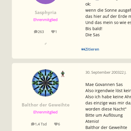
ok:
wenn die Sonne ausgeht
Sasphyria
das hier auf der Erde 
Ehrenmitglied
Und das mein so wie es 
Bis bald!
263
1
Beiträge
Reputation
Die Sas
♂
Zitieren
30. September 2003
22 J.
Mae Govannen Sas
Also irgendwie löst kei
Also ich habe keine Ah
das einzige was mir da
Balthor der Geweihte
worden diese Nacht"
Ehrenmitglied
Bitte um Auflösung
Atenio!
1,4 Tsd
6
Beiträge
Reputation
Balthor der Geweihte