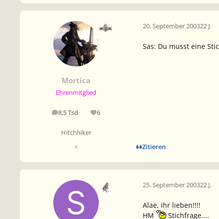
20. September 2003
22 J.
Sas: Du musst eine Sti
Mortica
Ehrenmitglied
8,5 Tsd
6
Beiträge
Reputation
Hitchhiker
Zitieren
♀
25. September 2003
22 J.
Alae, ihr lieben!!!!
HM
Stichfrage....