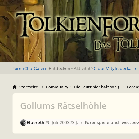
Zu Inhalt springen
Foren
Chat
Galerie
Entdecken
Aktivität
Clubs
Mitgliederkarte
Startseite
Community -:- Die Leutz hier halt so :-)
Foren
Gollums Rätselhöhle
Elbereth
29. Juli 2003
23 J.
in
Forenspiele und -wettbe