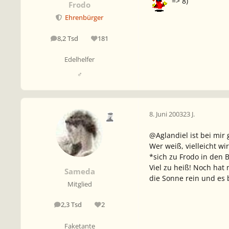
=> 8)
Frodo
Ehrenbürger
8,2 Tsd
181
Beiträge
Reputation
Edelhelfer
♂
8. Juni 2003
23 J.
@Aglandiel ist bei mi
Wer weiß, vielleicht wi
*sich zu Frodo in den 
Viel zu heiß! Noch hat
Sameda
die Sonne rein und es
Mitglied
2,3 Tsd
2
Beiträge
Reputation
Faketante