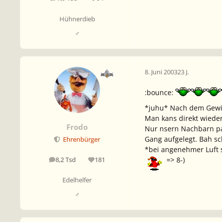
Beiträge
Reputation
Hühnerdieb
♂
8. Juni 2003
23 J.
:bounce:
*juhu* Nach dem Gewit
Man kans direkt wieder
Frodo
Nur nsern Nachbarn pa
Gang aufgelegt. Bah sc
Ehrenbürger
*bei angenehmer Luft s
=> 8-)
8,2 Tsd
181
Beiträge
Reputation
Edelhelfer
♂