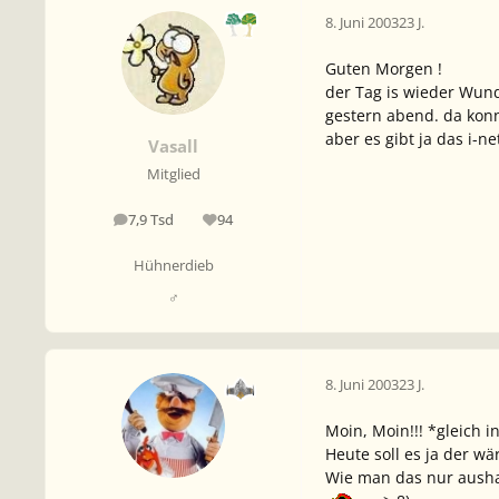
8. Juni 2003
23 J.
Guten Morgen !
der Tag is wieder Wund
gestern abend. da konn
aber es gibt ja das i-ne
Vasall
Mitglied
7,9 Tsd
94
Beiträge
Reputation
Hühnerdieb
♂
8. Juni 2003
23 J.
Moin, Moin!!! *gleich 
Heute soll es ja der w
Wie man das nur aushal