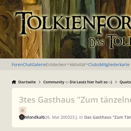
Zu Inhalt springen
Foren
Chat
Galerie
Entdecken
Aktivität
Clubs
Mitgliederkarte
Startseite
Community -:- Die Leutz hier halt so :-)
Quatsc
3tes Gasthaus "Zum tänzel
Mondkalb
26. Mai 2003
23 J.
in
Das Gasthaus "Zum Tä