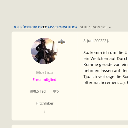
ERSTE SEITE
LETZTE SEITE
ZURÜCK
8
9
10
11
12
13
14
15
16
17
18
WEITER
SEITE 13 VON 120
8. Juni 2003
23 J.
So, komm ich um die U
ein Weilchen auf Durch
Komme gerade von einer
nehmen lassen auf der 
Mortica
Tja, ich vertrage die 
Ehrenmitglied
öfter nachcremen, ...).
8,5 Tsd
6
Beiträge
Reputation
Hitchhiker
♀