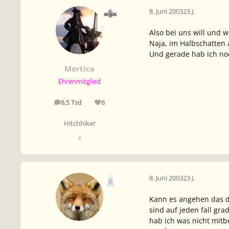
8. Juni 2003
23 J.
Also bei uns will und wi
Naja, im Halbschatten 
Und gerade hab ich noc
Mortica
Ehrenmitglied
8,5 Tsd
6
Beiträge
Reputation
Hitchhiker
♀
8. Juni 2003
23 J.
Kann es angehen das de
sind auf jeden fall gr
hab ich was nicht mit