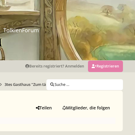
TolkienForum
Bereits registriert? Anmelden
Registrieren
3tes Gasthaus "Zum tänzelnden Drachen"
Suche …
Teilen
Mitglieder, die folgen