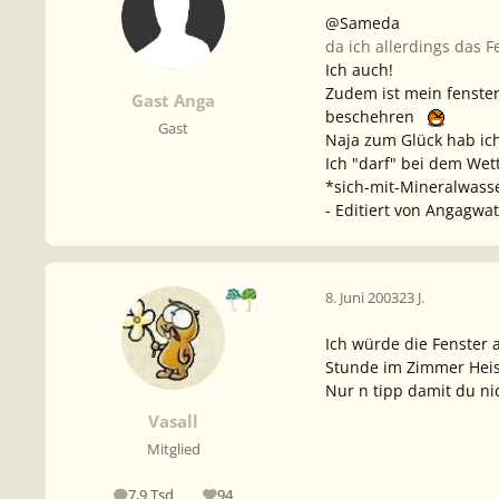
@Sameda
da ich allerdings das 
Ich auch!
Zudem ist mein fenster
Gast Anga
beschehren
Gast
Naja zum Glück hab ich
Ich "darf" bei dem Wet
*sich-mit-Mineralwass
- Editiert von Angagwat
8. Juni 2003
23 J.
Ich würde die Fenster 
Stunde im Zimmer Heis
Nur n tipp damit du ni
Vasall
Mitglied
7,9 Tsd
94