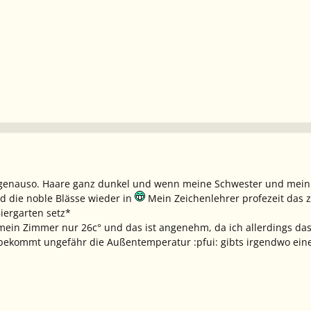
r genauso. Haare ganz dunkel und wenn meine Schwester und mein 
rd die noble Blässe wieder in
Mein Zeichenlehrer profezeit das 
Biergarten setz*
 mein Zimmer nur 26c° und das ist angenehm, da ich allerdings da
 bekommt ungefähr die Außentemperatur :pfui: gibts irgendwo ein