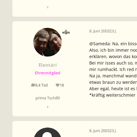
♀
8. Juni 2003
23 J.
@Sameda: Na, ein bissel
Also, ich bin immer no
erklären, wovon das 
Bei mir isses auch so,
Elentári
mir rumhackt. Ich red 
Ehrenmitglied
Na ja, manchmal wande
etwas braun zu werden
8,4 Tsd
18
Beiträge
Reputation
Aber egal, heute ist es
*kräftig weiterschmier
prima Tschilli!
♀
8. Juni 2003
23 J.