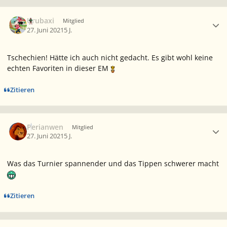
Ersteller-Statistik
Urubaxi
Mitglied
27. Juni 2021
5 J.
Tschechien! Hätte ich auch nicht gedacht. Es gibt wohl keine
echten Favoriten in dieser EM
Zitieren
Ersteller-Statistik
Perianwen
Mitglied
27. Juni 2021
5 J.
Was das Turnier spannender und das Tippen schwerer macht
Zitieren
Ersteller-Statistik