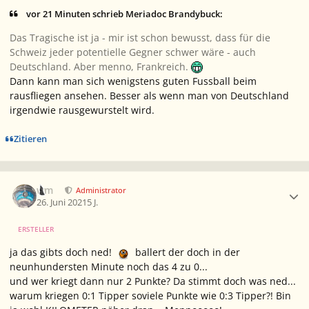
vor 21 Minuten schrieb Meriadoc Brandybuck:
Das Tragische ist ja - mir ist schon bewusst, dass für die
Schweiz jeder potentielle Gegner schwer wäre - auch
Deutschland. Aber menno, Frankreich.
Dann kann man sich wenigstens guten Fussball beim
rausfliegen ansehen. Besser als wenn man von Deutschland
irgendwie rausgewurstelt wird.
Zitieren
Ersteller-Statistik
wm
Administrator
26. Juni 2021
5 J.
ERSTELLER
ja das gibts doch ned!
ballert der doch in der
neunhundersten Minute noch das 4 zu 0...
und wer kriegt dann nur 2 Punkte? Da stimmt doch was ned...
warum kriegen 0:1 Tipper soviele Punkte wie 0:3 Tipper?! Bin