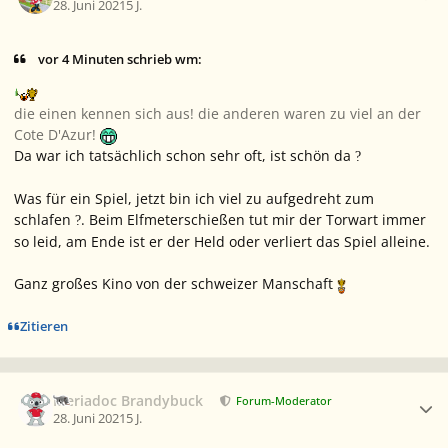
28. Juni 2021
5 J.
vor 4 Minuten schrieb wm:
die einen kennen sich aus! die anderen waren zu viel an der
Cote D'Azur!
Da war ich tatsächlich schon sehr oft, ist schön da
?
Was für ein Spiel, jetzt bin ich viel zu aufgedreht zum
schlafen
. Beim Elfmeterschießen tut mir der Torwart immer
?
so leid, am Ende ist er der Held oder verliert das Spiel alleine.
Ganz großes Kino von der schweizer Manschaft
Zitieren
Ersteller-Statistik
Meriadoc Brandybuck
Forum-Moderator
28. Juni 2021
5 J.