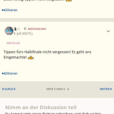
Zitieren
Ersteller-Statistik
wm
Administrator
5. Juli 2021
5 J.
ERSTELLER
Tippen fürs Halbfinale nicht vergessen! Es geht ans
Eingemachte!
Zitieren
ERSTE SEITE
L
ZURÜCK
SEITE 4 VON 5
WEITER
Nimm an der Diskussion teil
Du kannst jetzt einen Beitrag schreiben und dich später