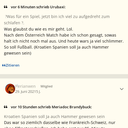
vor 6 Minuten schrieb Urubaxi:
Was für ein Spiel, jetzt bin ich viel zu aufgedreht zum
?
schlafen
.
?
Was glaubst du wie es mir geht. Lol.
Nach dem Österreich Match habe ich schon gesagt, sowas
halt ich nicht noch mal aus. Und heute wars ja viel schlimmer.
So soll Fußball. (Kroatien Spanien soll Ja auch Hammer
gewesen sein)
Zitieren
Ersteller-Statistik
Perianwen
Mitglied
29. Juni 2021
5 J.
vor 10 Stunden schrieb Meriadoc Brandybuck:
Kroatien Spanien soll Ja auch Hammer gewesen sein
Das war so ziemlich dasselbe wie Frankreich-Schweiz, nur