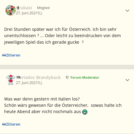
Ersteller-Statistik
Urubaxi
Mitglied
27. Juni 2021
5 J.
Drei Stunden später war ich für Österreich. Ich bin sehr
unentschlossen
... Oder leicht zu beeindrucken von dem
?
jeweiligen Spiel das ich gerade gucke
?
Zitieren
Ersteller-Statistik
Meriadoc Brandybuck
Forum-Moderator
27. Juni 2021
5 J.
Was war denn gestern mit Italien los?
Schön wärs gewesen für die Österreicher, sowas halte ich
heute Abend aber nicht nochmals aus
Zitieren