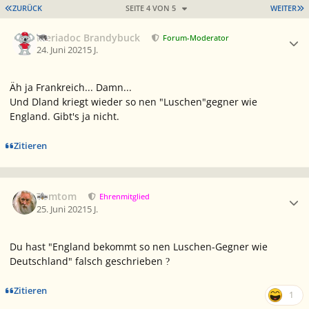
ERSTE SEITE
L
ZURÜCK
SEITE 4 VON 5
WEITER
Ersteller-Statistik
Meriadoc Brandybuck
Forum-Moderator
24. Juni 2021
5 J.
Äh ja Frankreich... Damn...
Und Dland kriegt wieder so nen "Luschen"gegner wie
England. Gibt's ja nicht.
Zitieren
Ersteller-Statistik
Tomtom
Ehrenmitglied
25. Juni 2021
5 J.
Du hast "England bekommt so nen Luschen-Gegner wie
Deutschland" falsch geschrieben
?
Zitieren
1