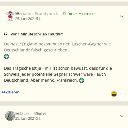
Ersteller-Statistik
Meriadoc Brandybuck
Forum-Moderator
25. Juni 2021
5 J.
vor 1 Minute schrieb Tinuthir:
Du hast "England bekommt so nen Luschen-Gegner wie
Deutschland" falsch geschrieben
?
Das Tragische ist ja - mir ist schon bewusst, dass für die
Schweiz jeder potentielle Gegner schwer wäre - auch
Deutschland. Aber menno, Frankreich.
Zitieren
1
Ersteller-Statistik
Eldacar
Mitglied
25. Juni 2021
5 J.