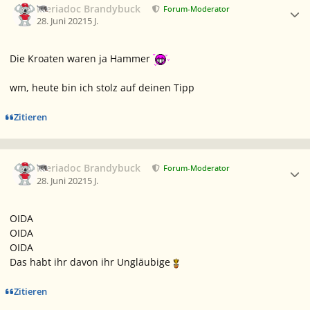
Meriadoc Brandybuck
Forum-Moderator
28. Juni 2021
5 J.
Die Kroaten waren ja Hammer
wm, heute bin ich stolz auf deinen Tipp
Zitieren
Ersteller-Statistik
Meriadoc Brandybuck
Forum-Moderator
28. Juni 2021
5 J.
OIDA
OIDA
OIDA
Das habt ihr davon ihr Ungläubige
Zitieren