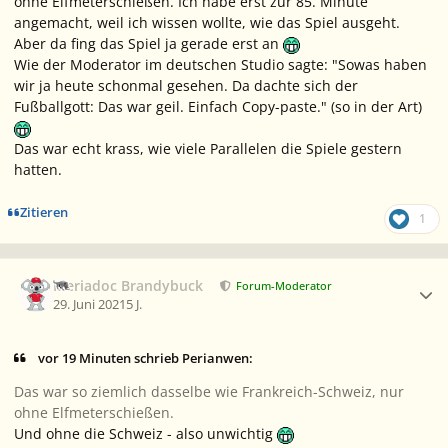
ohne Elfmeterschießen. Ich habe erst zur 85. Minute
angemacht, weil ich wissen wollte, wie das Spiel ausgeht.
Aber da fing das Spiel ja gerade erst an
Wie der Moderator im deutschen Studio sagte: "Sowas haben
wir ja heute schonmal gesehen. Da dachte sich der
Fußballgott: Das war geil. Einfach Copy-paste." (so in der Art)
Das war echt krass, wie viele Parallelen die Spiele gestern
hatten.
Zitieren
1
Ersteller-Statistik
Meriadoc Brandybuck
Forum-Moderator
29. Juni 2021
5 J.
vor 19 Minuten schrieb Perianwen:
Das war so ziemlich dasselbe wie Frankreich-Schweiz, nur
ohne Elfmeterschießen.
Und ohne die Schweiz - also unwichtig