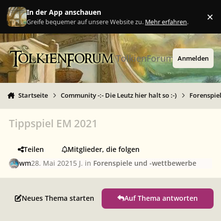
Zu Inhalt springen
In der App anschauen
×
Ig
Greife bequemer auf unsere Website zu.
Mehr erfahren
.
TolkienForum
Anmelden
Startseite
Community -:- Die Leutz hier halt so :-)
Forenspie
Tippspiel EM 2021
Teilen
Mitglieder, die folgen
wm
28. Mai 2021
5 J.
in
Forenspiele und -wettbewerbe
Neues Thema starten
Auf Thema antworten