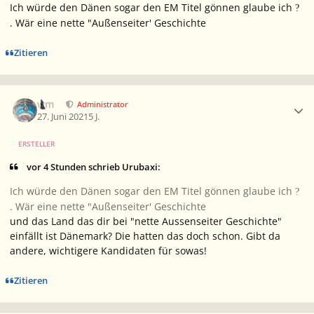
Ich würde den Dänen sogar den EM Titel gönnen glaube ich
?
. Wär eine nette "Außenseiter' Geschichte
Zitieren
Ersteller-Statistik
wm
Administrator
27. Juni 2021
5 J.
ERSTELLER
vor 4 Stunden schrieb Urubaxi:
Ich würde den Dänen sogar den EM Titel gönnen glaube ich
?
. Wär eine nette "Außenseiter' Geschichte
und das Land das dir bei "nette Aussenseiter Geschichte"
einfällt ist Dänemark? Die hatten das doch schon. Gibt da
andere, wichtigere Kandidaten für sowas!
Zitieren