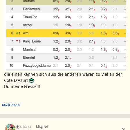
die einen kennen sich aus! die anderen waren zu viel an der
Cote D'Azur!
Du meine Fresse!!!
Zitieren
Ersteller-Statistik
Urubaxi
Mitglied