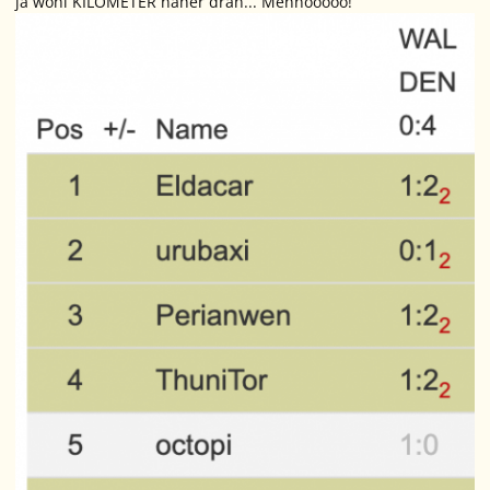
ja wohl KILOMETER näher dran... Mennooooo!