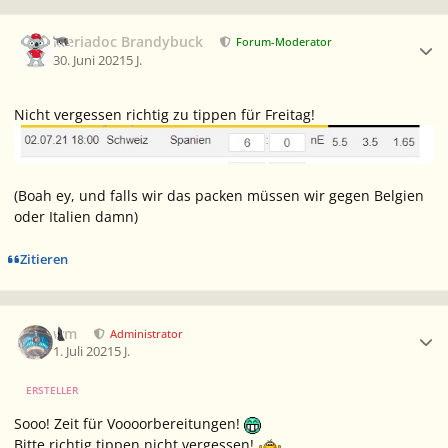
Ersteller-Statistik
Meriadoc Brandybuck
Forum-Moderator
30. Juni 2021
5 J.
Nicht vergessen richtig zu tippen für Freitag!
(Boah ey, und falls wir das packen müssen wir gegen Belgien
oder Italien damn)
Zitieren
Ersteller-Statistik
wm
Administrator
1. Juli 2021
5 J.
ERSTELLER
Sooo! Zeit für Voooorbereitungen!
Bitte richtig tippen nicht vergessen!