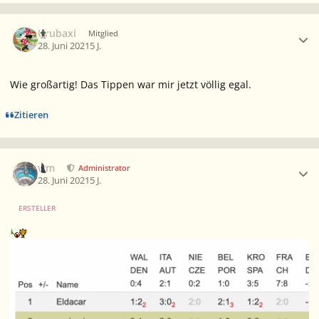
Ersteller-Statistik
Urubaxi
Mitglied
28. Juni 2021
5 J.
Wie großartig! Das Tippen war mir jetzt völlig egal.
Zitieren
Ersteller-Statistik
wm
Administrator
28. Juni 2021
5 J.
ERSTELLER