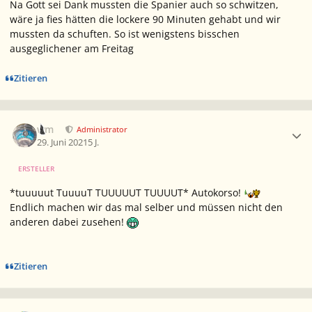
Na Gott sei Dank mussten die Spanier auch so schwitzen,
wäre ja fies hätten die lockere 90 Minuten gehabt und wir
mussten da schuften. So ist wenigstens bisschen
ausgeglichener am Freitag
Zitieren
Ersteller-Statistik
wm
Administrator
29. Juni 2021
5 J.
ERSTELLER
*tuuuuut TuuuuT TUUUUUT TUUUUT* Autokorso!
Endlich machen wir das mal selber und müssen nicht den
anderen dabei zusehen!
Zitieren
Ersteller-Statistik