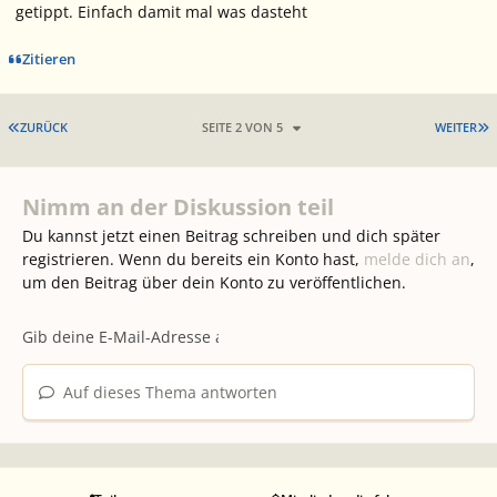
getippt. Einfach damit mal was dasteht
Zitieren
ERSTE SEITE
L
ZURÜCK
SEITE 2 VON 5
WEITER
Nimm an der Diskussion teil
Du kannst jetzt einen Beitrag schreiben und dich später
registrieren. Wenn du bereits ein Konto hast,
melde dich an
,
um den Beitrag über dein Konto zu veröffentlichen.
Auf dieses Thema antworten