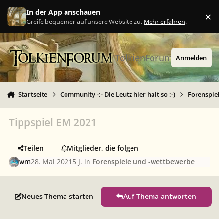
Zu Inhalt springen
In der App anschauen
×
Ig
Greife bequemer auf unsere Website zu.
Mehr erfahren
.
TolkienForum
Anmelden
Startseite
Community -:- Die Leutz hier halt so :-)
Forenspie
Tippspiel EM 2021
Teilen
Mitglieder, die folgen
wm
28. Mai 2021
5 J.
in
Forenspiele und -wettbewerbe
Neues Thema starten
Auf Thema antworten