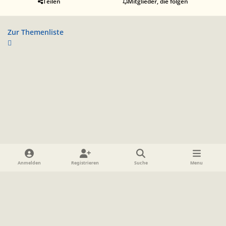
Teilen
Mitglieder, die folgen
Zur Themenliste
Heller Modus
Dunkler Modus
Systemeinstellung
Anmelden
Registrieren
Suche
Menu
Sprache
Datenschutzerklärung
Cookies
Impressum
www.TolkienForum.de
Powered by
Invision Community