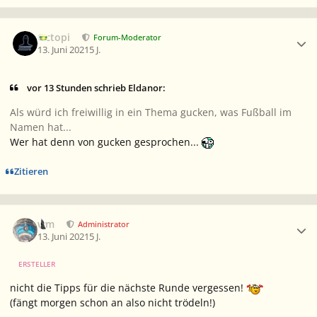
Ersteller-Statistik
Octopi
Forum-Moderator
13. Juni 2021
5 J.
vor 13 Stunden schrieb Eldanor:
Als würd ich freiwillig in ein Thema gucken, was Fußball im
Namen hat...
Wer hat denn von gucken gesprochen...
Zitieren
Ersteller-Statistik
wm
Administrator
13. Juni 2021
5 J.
ERSTELLER
nicht die Tipps für die nächste Runde vergessen!
(fängt morgen schon an also nicht trödeln!)