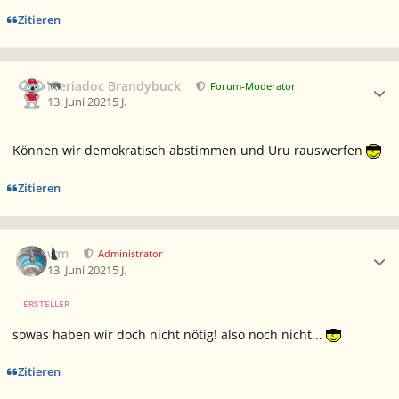
Zitieren
Ersteller-Statistik
Meriadoc Brandybuck
Forum-Moderator
13. Juni 2021
5 J.
Können wir demokratisch abstimmen und Uru rauswerfen
Zitieren
Ersteller-Statistik
wm
Administrator
13. Juni 2021
5 J.
ERSTELLER
sowas haben wir doch nicht nötig! also noch nicht...
Zitieren