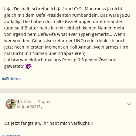
Jaja. Deshalb schreibe ich ja "und Co" . Man muss ja nicht
gleich mit dem Uefa Präsidenten rumbandeln. Das wäre ja zu
auffällig. Die haben doch alle Beziehungen untereinander.
(und seid Blatter habe ich mir einfach keinen Namen mehr
von irgend nem Uefa/Fifa what ever Typen gemerkt... Wenn
wer von dem Generalsekretär der UNO redet denk ich auch
jetzt noch in ersten Moment an Kofi Annan. Mein armes Hirn
mal nicht mit Namen überstrapazieren)
Lol btw wm einfach mal aus Prinzip 0:5 gegen Össiland
gewettet?
Zitieren
Ersteller-Statistik
Urubaxi
Mitglied
14. Juni 2021
5 J.
Da jetzt fängts an, ihr habt mich verflucht!!!