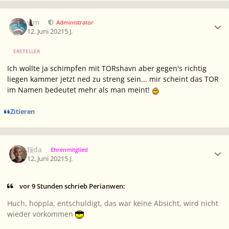
Ersteller-Statistik
wm
Administrator
12. Juni 2021
5 J.
ERSTELLER
Ich wollte ja schimpfen mit TORshavn aber gegen's richtig
liegen kammer jetzt ned zu streng sein... mir scheint das TOR
im Namen bedeutet mehr als man meint!
Zitieren
Ersteller-Statistik
Elda
Ehrenmitglied
12. Juni 2021
5 J.
vor 9 Stunden schrieb Perianwen:
Huch, hoppla, entschuldigt, das war keine Absicht, wird nicht
wieder vorkommen