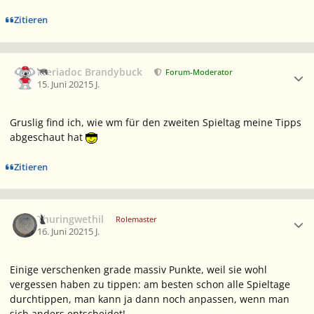
Zitieren
Ersteller-Statistik
Meriadoc Brandybuck
Forum-Moderator
15. Juni 2021
5 J.
Gruslig find ich, wie wm für den zweiten Spieltag meine Tipps
abgeschaut hat
Zitieren
Ersteller-Statistik
Thuringwethil
Rolemaster
16. Juni 2021
5 J.
Einige verschenken grade massiv Punkte, weil sie wohl
vergessen haben zu tippen: am besten schon alle Spieltage
durchtippen, man kann ja dann noch anpassen, wenn man
sich anders entscheidet!