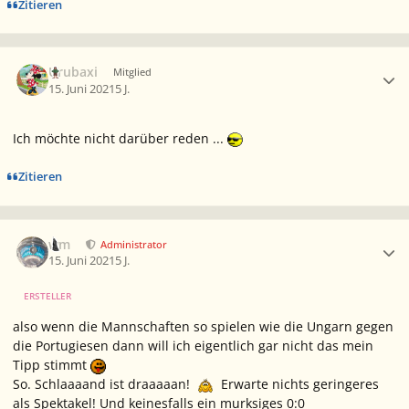
Zitieren
Ersteller-Statistik
Urubaxi
Mitglied
15. Juni 2021
5 J.
Ich möchte nicht darüber reden ...
Zitieren
Ersteller-Statistik
wm
Administrator
15. Juni 2021
5 J.
ERSTELLER
also wenn die Mannschaften so spielen wie die Ungarn gegen
die Portugiesen dann will ich eigentlich gar nicht das mein
Tipp stimmt
So. Schlaaaand ist draaaaan!
Erwarte nichts geringeres
als Spektakel! Und keinesfalls ein murksiges 0:0