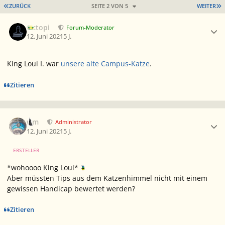
ERSTE SEITE
L
ZURÜCK
SEITE 2 VON 5
WEITER
Ersteller-Statistik
Octopi
Forum-Moderator
12. Juni 2021
5 J.
King Loui I. war
unsere alte Campus-Katze
.
Zitieren
Ersteller-Statistik
wm
Administrator
12. Juni 2021
5 J.
ERSTELLER
*wohoooo King Loui*
Aber müssten Tips aus dem Katzenhimmel nicht mit einem
gewissen Handicap bewertet werden?
Zitieren