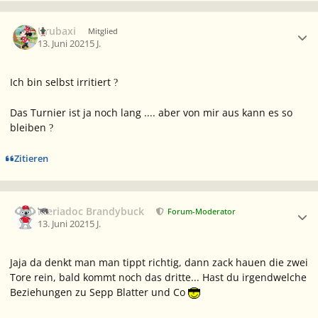
Ersteller-Statistik
Urubaxi
Mitglied
13. Juni 2021
5 J.
Ich bin selbst irritiert
?
Das Turnier ist ja noch lang .... aber von mir aus kann es so
bleiben
?
Zitieren
Ersteller-Statistik
Meriadoc Brandybuck
Forum-Moderator
13. Juni 2021
5 J.
Jaja da denkt man man tippt richtig, dann zack hauen die zwei
Tore rein, bald kommt noch das dritte... Hast du irgendwelche
Beziehungen zu Sepp Blatter und Co