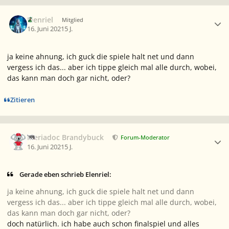
Ersteller-Statistik
Elenriel
Mitglied
16. Juni 2021
5 J.
ja keine ahnung, ich guck die spiele halt net und dann
vergess ich das... aber ich tippe gleich mal alle durch, wobei,
das kann man doch gar nicht, oder?
Zitieren
Ersteller-Statistik
Meriadoc Brandybuck
Forum-Moderator
16. Juni 2021
5 J.
Gerade eben schrieb Elenriel:
ja keine ahnung, ich guck die spiele halt net und dann
vergess ich das... aber ich tippe gleich mal alle durch, wobei,
das kann man doch gar nicht, oder?
doch natürlich. ich habe auch schon finalspiel und alles