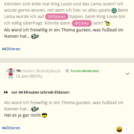
Könnten sich bitte mal King Louie und das Lama outen? Ich
würde gerne wissen, mit wem ich hier so alles spiele
Beim
Lama würde ich auf
tippen, beim King Louie bin
@Eldanor
ich völlig überfragt. Könnte dann
sein?
@Corky
Als würd ich freiwillig in ein Thema gucken, was Fußball im
Namen hat...
Zitieren
Ersteller-Statistik
Meriadoc Brandybuck
Forum-Moderator
12. Juni 2021
5 J.
vor 44 Minuten schrieb Eldanor:
Als würd ich freiwillig in ein Thema gucken, was Fußball im
Namen hat...
Hat es ja gar nicht
Zitieren
1