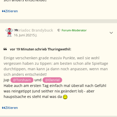
Zitieren
Ersteller-Statistik
Meriadoc Brandybuck
Forum-Moderator
16. Juni 2021
5 J.
vor 19 Minuten schrieb Thuringwethil:
Einige verschenken grade massiv Punkte, weil sie wohl
vergessen haben zu tippen: am besten schon alle Spieltage
durchtippen, man kann ja dann noch anpassen, wenn man
sich anders entscheidet!
jup
und
@Torshavn
@Elenriel
Habe auch am ersten Tag einfach mal überall nach Gefühl
was reingetippt (und seither nix geändert lol) - aber
haupstsache es steht mal was da
Zitieren