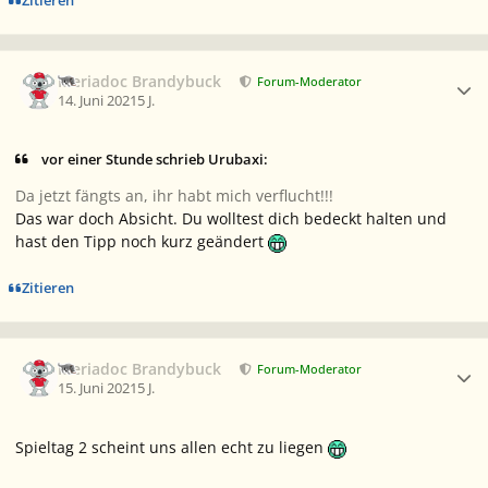
Zitieren
Ersteller-Statistik
Meriadoc Brandybuck
Forum-Moderator
14. Juni 2021
5 J.
vor einer Stunde schrieb Urubaxi:
Da jetzt fängts an, ihr habt mich verflucht!!!
Das war doch Absicht. Du wolltest dich bedeckt halten und
hast den Tipp noch kurz geändert
Zitieren
Ersteller-Statistik
Meriadoc Brandybuck
Forum-Moderator
15. Juni 2021
5 J.
Spieltag 2 scheint uns allen echt zu liegen