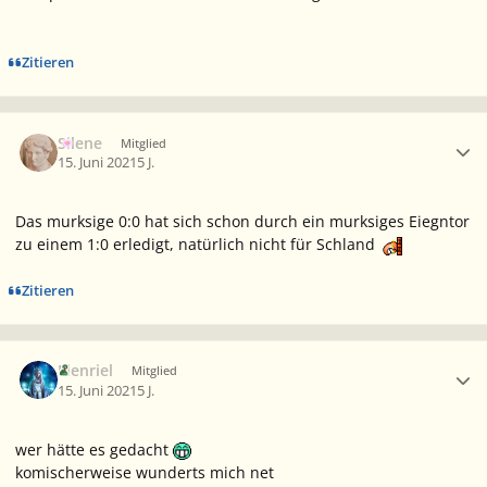
Zitieren
Ersteller-Statistik
Silene
Mitglied
15. Juni 2021
5 J.
Das murksige 0:0 hat sich schon durch ein murksiges Eiegntor
zu einem 1:0 erledigt, natürlich nicht für Schland
Zitieren
Ersteller-Statistik
Elenriel
Mitglied
15. Juni 2021
5 J.
wer hätte es gedacht
komischerweise wunderts mich net