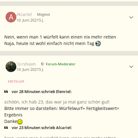
Ersteller-Statistik
Alcariel
Mitglied
10. Juni 2021
5 J.
Nein, wenn man 1 würfelt kann einen nix mehr retten
Naja, heute ist wohl einfach nicht mein Tag
Ersteller-Statistik
Torshavn
Forum-Moderator
10. Juni 2021
5 J.
ERSTELLER
vor 28 Minuten schrieb Elenriel:
schöön, ich hab 23, das war ja mal ganz schön gut!
Bitte immer so darstellen: Würfelwurf+ Fertigkeitswert=
Ergebnis
Danke
vor 23 Minuten schrieb Alcariel: