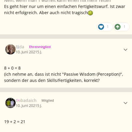
Nein, wenn man 1 würfelt kann einen nix mehr retten
Es geht hier nur um einen einfachen Fertigkeitswurf. Ist zwar
nicht erfolgreich. Aber auch nicht tragisch
1
1
Ersteller-Statistik
Elda
Ehrenmitglied
10. Juni 2021
5 J.
8 + 0 = 8
(ich nehme an, dass ist nicht "Passive Wisdom (Perception)",
sondern der aus den Skills/Fertigkeiten, korrekt?
Ersteller-Statistik
Cabadaich
Mitglied
10. Juni 2021
5 J.
19 + 2 = 21