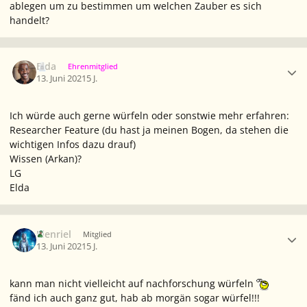
ablegen um zu bestimmen um welchen Zauber es sich
handelt?
Ersteller-Statistik
Elda
Ehrenmitglied
13. Juni 2021
5 J.
Ich würde auch gerne würfeln oder sonstwie mehr erfahren:
Researcher Feature (du hast ja meinen Bogen, da stehen die
wichtigen Infos dazu drauf)
Wissen (Arkan)?
LG
Elda
Ersteller-Statistik
Elenriel
Mitglied
13. Juni 2021
5 J.
kann man nicht vielleicht auf nachforschung würfeln
fänd ich auch ganz gut, hab ab morgän sogar würfel!!!