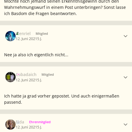
Möchte noch jemand seinen Erkenntnisgewinn durch den
Wahrnehmungswurf in einem Post unterbringen? Sonst lasse
ich Basdom die Fragen beantworten.
Ersteller-Statistik
Elenriel
Mitglied
12. Juni 2021
5 J.
Nee ja also ich eigentlich nicht...
Ersteller-Statistik
Cabadaich
Mitglied
12. Juni 2021
5 J.
Ich hatte ja grad vorher gepostet. Und auch einigermaßen
passend.
Ersteller-Statistik
Elda
Ehrenmitglied
12. Juni 2021
5 J.