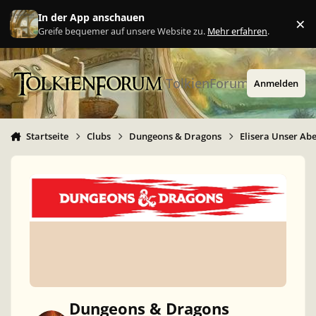
Zu Inhalt springen
In der App anschauen
×
Ig
Greife bequemer auf unsere Website zu.
Mehr erfahren
.
TolkienForum
Anmelden
Startseite
Clubs
Dungeons & Dragons
Elisera Unser Ab
Dungeons & Dragons