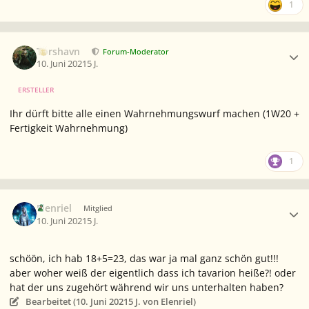
1
Ersteller-Statistik
Torshavn
Forum-Moderator
10. Juni 2021
5 J.
ERSTELLER
Ihr dürft bitte alle einen Wahrnehmungswurf machen (1W20 +
Fertigkeit Wahrnehmung)
1
Ersteller-Statistik
Elenriel
Mitglied
10. Juni 2021
5 J.
schöön, ich hab 18+5=23, das war ja mal ganz schön gut!!!
aber woher weiß der eigentlich dass ich tavarion heiße?! oder
hat der uns zugehört während wir uns unterhalten haben?
Bearbeitet (
10. Juni 2021
5 J.
von Elenriel)