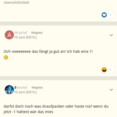
übersichtlichkeit
1
Ersteller-Statistik
Alcariel
Mitglied
10. Juni 2021
5 J.
Och neeeeeeee das fängt ja gut an! Ich hab eine 1!
1
Ersteller-Statistik
Elenriel
Mitglied
10. Juni 2021
5 J.
darfst doch noch was draufpacken oder haste nix? wenn du
jetzt -1 hättest wär das mies