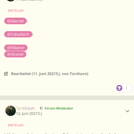
ERSTELLER
:
@Elenriel
:
@Cabadaich
@Eldanor
@Alcariel
Bearbeitet (
11. Juni 2021
5 J.
von Torshavn)
1
Ersteller-Statistik
Torshavn
Forum-Moderator
12. Juni 2021
5 J.
ERSTELLER