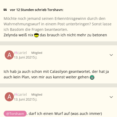
vor 12 Stunden schrieb Torshavn:
Möchte noch jemand seinen Erkenntnisgewinn durch den
Wahrnehmungswurf in einem Post unterbringen? Sonst lasse
ich Basdom die Fragen beantworten.
Zelynda weiß nix
das brauch ich nicht mehr zu betonen
Ersteller-Statistik
Alcariel
Mitglied
13. Juni 2021
5 J.
Ich hab ja auch schon mit Calasilyon geantwortet, der hat ja
auch kein Plan, von mir aus kannst weiter gehen
Ersteller-Statistik
Alcariel
Mitglied
13. Juni 2021
5 J.
, darf ich einen Wurf auf (was auch immer)
@Torshavn