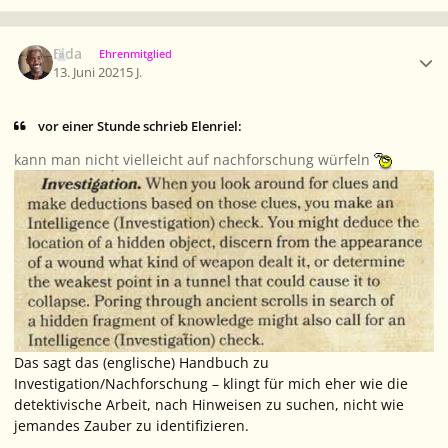
Ersteller-Statistik
Elda
Ehrenmitglied
13. Juni 2021
5 J.
vor einer Stunde schrieb Elenriel:
kann man nicht vielleicht auf nachforschung würfeln
Das sagt das (englische) Handbuch zu
Investigation/Nachforschung – klingt für mich eher wie die
detektivische Arbeit, nach Hinweisen zu suchen, nicht wie
jemandes Zauber zu identifizieren.