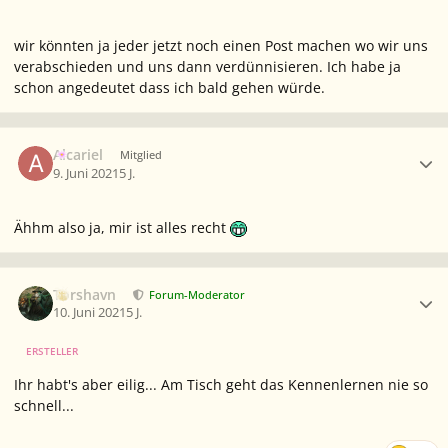
wir könnten ja jeder jetzt noch einen Post machen wo wir uns
verabschieden und uns dann verdünnisieren. Ich habe ja
schon angedeutet dass ich bald gehen würde.
Ersteller-Statistik
Alcariel
Mitglied
9. Juni 2021
5 J.
Ähhm also ja, mir ist alles recht
Ersteller-Statistik
Torshavn
Forum-Moderator
10. Juni 2021
5 J.
ERSTELLER
Ihr habt's aber eilig... Am Tisch geht das Kennenlernen nie so
schnell...