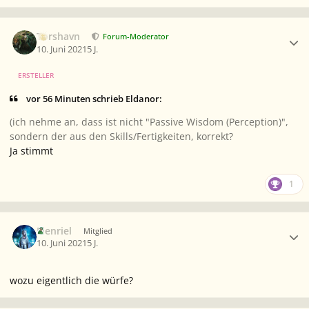
Ersteller-Statistik
Torshavn
Forum-Moderator
10. Juni 2021
5 J.
ERSTELLER
vor 56 Minuten schrieb Eldanor:
(ich nehme an, dass ist nicht "Passive Wisdom (Perception)",
sondern der aus den Skills/Fertigkeiten, korrekt?
Ja stimmt
1
Ersteller-Statistik
Elenriel
Mitglied
10. Juni 2021
5 J.
wozu eigentlich die würfe?