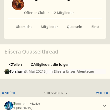
Offener Club
12 Mitglieder
Übersicht
Mitglieder
Quasseln
Einsteiger
Elisera Quasselthread
Teilen
Mitglieder, die folgen
Torshavn
3. Mai 2021
5 J.
in
Elisera Unser Abenteuer
ERSTE SEITE
L
ZURÜCK
SEITE 5 VON 17
WEITER
Ersteller-Statistik
Elenriel
Mitglied
9. Juni 2021
5 J.