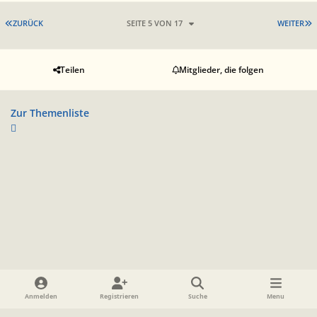
ERSTE SEITE
L
ZURÜCK
SEITE 5 VON 17
WEITER
Teilen
Mitglieder, die folgen
Zur Themenliste
Heller Modus
Dunkler Modus
Systemeinstellung
Anmelden
Registrieren
Suche
Menu