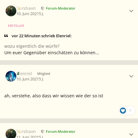
Ersteller-Statistik
Torshavn
Forum-Moderator
10. Juni 2021
5 J.
ERSTELLER
vor 22 Minuten schrieb Elenriel:
wozu eigentlich die würfe?
Um euer Gegenüber einschätzen zu können...
Ersteller-Statistik
Elenriel
Mitglied
10. Juni 2021
5 J.
ah, verstehe, also dass wir wissen wie der so ist
1
Ersteller-Statistik
Torshavn
Forum-Moderator
11. Juni 2021
5 J.