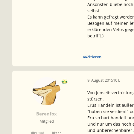
Ansonsten bliebe noch 
selbst.
Es kann gefragt werden
Bezogen auf meinen letz
erklärenden Vetos gege
betrifft.)
Zitieren
9. August 2015
10 J.
Von Jenseitsvertröstung
stürzen.
Erus Handeln ist außer
"haben sie verdient" o
Berenfox
Eru so hart handelt un
Mitglied
Und nur um das noch ein
und unberechenbarer al
1 Tsd
111