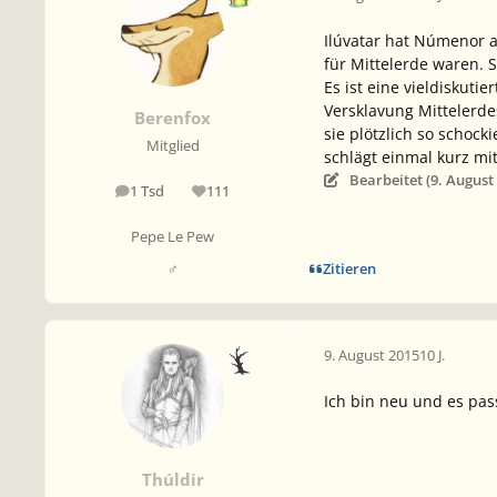
Ilúvatar hat Númenor a
für Mittelerde waren.
Es ist eine vieldiskut
Versklavung Mittelerde
Berenfox
sie plötzlich so schock
Mitglied
schlägt einmal kurz mit
Bearbeitet (
9. August
1 Tsd
111
Beiträge
Reputation
Pepe Le Pew
Zitieren
♂
9. August 2015
10 J.
Ich bin neu und es pa
Thúldir