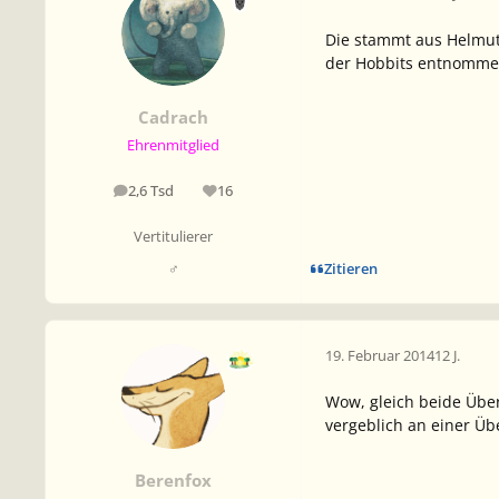
Die stammt aus Helm
der Hobbits
entnommen,
Cadrach
Ehrenmitglied
2,6 Tsd
16
Beiträge
Reputation
Vertitulierer
Zitieren
♂
19. Februar 2014
12 J.
Wow, gleich beide Über
vergeblich an einer Üb
Berenfox