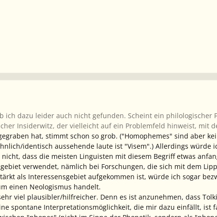
 ich dazu leider auch nicht gefunden. Scheint ein philologischer
icher Insiderwitz, der vielleicht auf ein Problemfeld hinweist, mit
egraben hat, stimmt schon so grob. ("Homophemes" sind aber kein
ähnlich/identisch aussehende laute ist "Visem".) Allerdings würde 
 nicht, dass die meisten Linguisten mit diesem Begriff etwas anfa
lgebiet verwendet, nämlich bei Forschungen, die sich mit dem Lip
stärkt als Interessensgebiet aufgekommen ist, würde ich sogar bezwe
 um einen Neologismus handelt.
ehr viel plausibler/hilfreicher. Denn es ist anzunehmen, dass Tolk
ine spontane Interpretationsmöglichkeit, die mir dazu einfällt, ist 