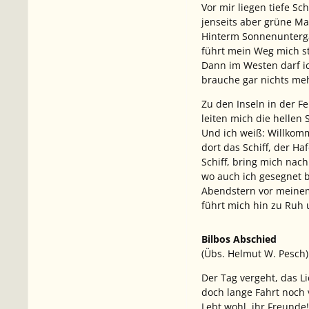
Vor mir liegen tiefe Sch
jenseits aber grüne Ma
Hinterm Sonnenunter
führt mein Weg mich s
Dann im Westen darf i
brauche gar nichts meh
Zu den Inseln in der F
leiten mich die hellen 
Und ich weiß: Willkom
dort das Schiff, der Haf
Schiff, bring mich nac
wo auch ich gesegnet b
Abendstern vor meine
führt mich hin zu Ruh 
Bilbos Abschied
(Übs. Helmut W. Pesch)
Der Tag vergeht, das Li
doch lange Fahrt noch v
Lebt wohl, ihr Freunde! 