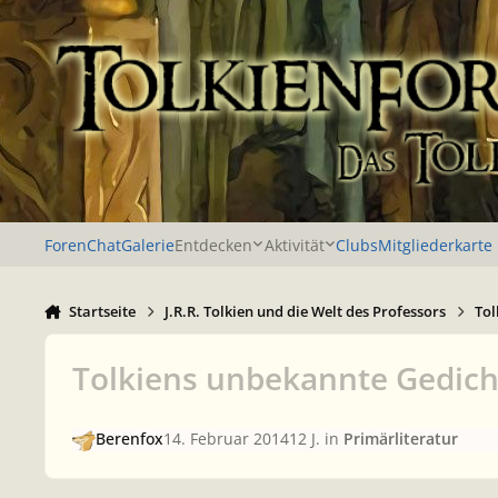
Zu Inhalt springen
Foren
Chat
Galerie
Entdecken
Aktivität
Clubs
Mitgliederkarte
Startseite
J.R.R. Tolkien und die Welt des Professors
Tol
Tolkiens unbekannte Gedich
Berenfox
14. Februar 2014
12 J.
in
Primärliteratur