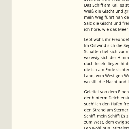
Das Schiff am Kai, es st
Weiß die Gischt und g
mein Weg führt nah de
Salz die Gischt und fre
ich höre, wie das Meer 
Lebt wohl, ihr Freunde
Im Ostwind sich die Se
Schatten tief sich vor m
wo ewig sich der Himm
doch Inseln liegen hin
die ich am Ende sichte
Land, vom West gen We
wo still die Nacht und t
Geleitet von dem Einen
der hinterm Deich erstr
such' ich den Hafen fr
den Strand am Sterner
Schiff, mein Schiff! Es 
zum West, dem ewig se
Leb wohl nun, Mitteler