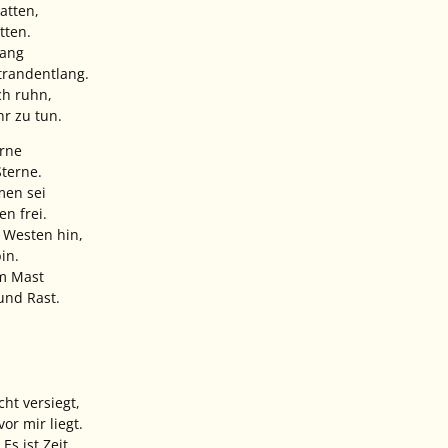
atten,
tten.
gang
trandentlang.
ch ruhn,
r zu tun.
erne
Sterne.
men sei
en frei.
h Westen hin,
in.
m Mast
und Rast.
cht versiegt,
or mir liegt.
Es ist Zeit.