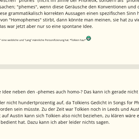
wischen "phones" (nicht im Sinne der Phonetik, sondern als "phonet
rsachen; "phemes", wenn diese Geräusche den Konventionen und d
ese grammatikalisch korrekten Aussagen einen spezifischen Sinn 
 von "Homophemes" stirbt, dann könnte man meinen, sie hat zu vie
as war jetzt aber nur so eine spontane Idee.
Lit" eine weibliche und "Lang" männliche Personifizierung hat. *Tolkien hau*
ne Idee neben den -phemes auch homo-? Das kann ich gerade nich
ider nicht hundertprozentig auf, da Tolkiens Gedicht in
Songs for Ph
rden sein müsste. Zu der Zeit war Tolkien noch in Leeds und Austi
uf Austin kann sich Tolkien also nicht beziehen, zu klären wäre eh
 bedient hat. Dazu kann ich aber leider nichts sagen.