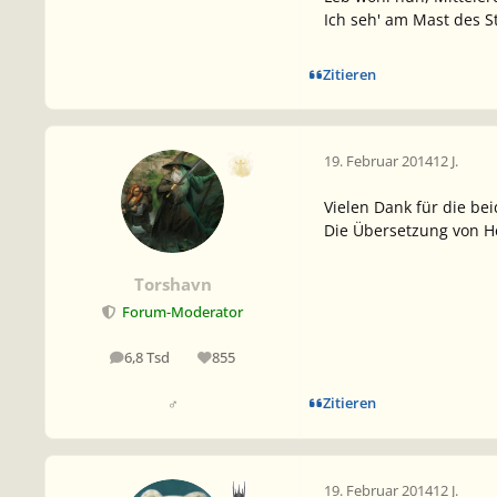
Ich seh' am Mast des S
Zitieren
19. Februar 2014
12 J.
Vielen Dank für die be
Die Übersetzung von He
Torshavn
Forum-Moderator
6,8 Tsd
855
Beiträge
Reputation
Zitieren
♂
19. Februar 2014
12 J.