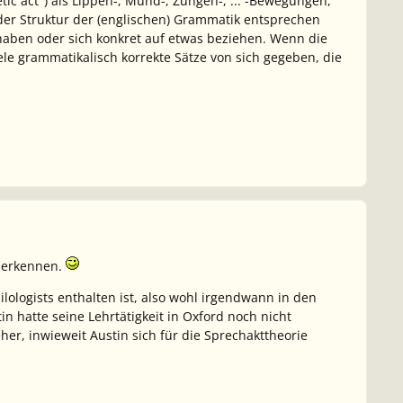
ic act") als Lippen-, Mund-, Zungen-, ... -Bewegungen,
er Struktur der (englischen) Grammatik entsprechen
haben oder sich konkret auf etwas beziehen. Wenn die
le grammatikalisch korrekte Sätze von sich gegeben, die
t erkennen.
ilologists
enthalten ist, also wohl irgendwann in den
n hatte seine Lehrtätigkeit in Oxford noch nicht
er, inwieweit Austin sich für die Sprechakttheorie