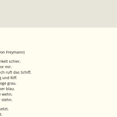
von Freymann)
kelt schier,
vor mir.
ch ruft das Schiff,
 und Riff.
oge grau,
ber blau.
de wehn,
 stehn.
etzt,
t.