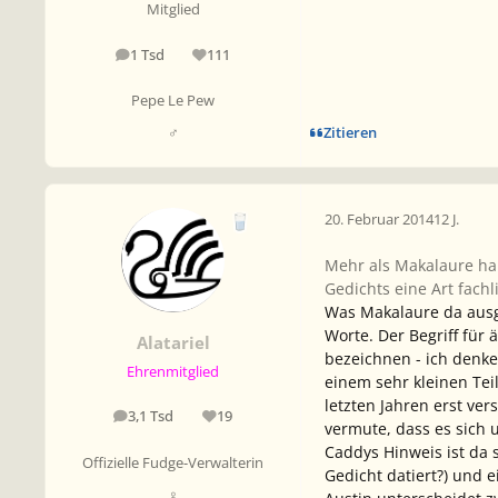
Mitglied
1 Tsd
111
Beiträge
Reputation
Pepe Le Pew
Zitieren
♂
20. Februar 2014
12 J.
Mehr als Makalaure hab
Gedichts eine Art fachl
Was Makalaure da ausg
Worte. Der Begriff für 
Alatariel
bezeichnen - ich denke
Ehrenmitglied
einem sehr kleinen Tei
letzten Jahren erst ver
3,1 Tsd
19
Beiträge
Reputation
vermute, dass es sich
Caddys Hinweis ist da s
Offizielle Fudge-Verwalterin
Gedicht datiert?) und e
♀