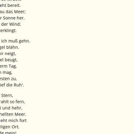
eht bereit.
rau das Meer;
r Sonne her.
i der Wind;
erklingt.
! Ich muß gehn.
gel blähn.
ir neigt,
el beugt,
term Tag,
n mag,
sten zu,
ief die Ruh'.
 Stern,
ahlt so fern,
ei und hehr,
hellten Meer.
zieht mich fort
ligen Ort.
de mein!