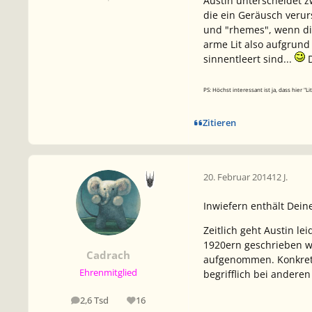
Austin unterscheidet z
die ein Geräusch veru
und "rhemes", wenn di
arme Lit also aufgrund
sinnentleert sind...
D
PS: Höchst interessant ist ja, dass hier "
Zitieren
20. Februar 2014
12 J.
Inwiefern enthält Dei
Zeitlich geht Austin le
1920ern geschrieben wo
Cadrach
aufgenommen. Konkret a
Ehrenmitglied
begrifflich bei anderen
2,6 Tsd
16
Beiträge
Reputation