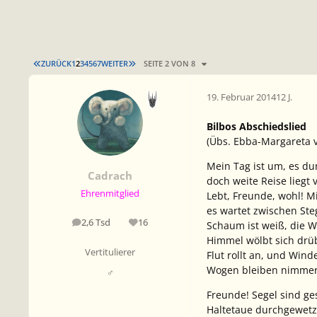
ERSTE SEITE
LETZTE SEITE
ZURÜCK
1
2
3
4
5
6
7
WEITER
SEITE 2 VON 8
19. Februar 2014
12 J.
Bilbos Abschiedslied
(Übs. Ebba-Margareta 
Mein Tag ist um, es dun
Cadrach
doch weite Reise liegt 
Ehrenmitglied
Lebt, Freunde, wohl! Mi
es wartet zwischen Steg
2,6 Tsd
16
Schaum ist weiß, die W
Beiträge
Reputation
Himmel wölbt sich drü
Vertitulierer
Flut rollt an, und Win
Wogen bleiben nimmer
♂
Freunde! Segel sind ges
Haltetaue durchgewetz