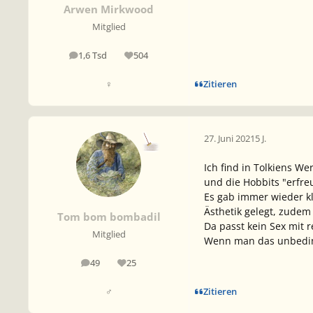
Arwen Mirkwood
Mitglied
1,6 Tsd
504
Beiträge
Reputation
Zitieren
♀
27. Juni 2021
5 J.
Ich find in Tolkiens W
und die Hobbits "erfre
Es gab immer wieder k
Ästhetik gelegt, zudem
Tom bom bombadil
Da passt kein Sex mit r
Mitglied
Wenn man das unbedingt
49
25
Beiträge
Reputation
Zitieren
♂