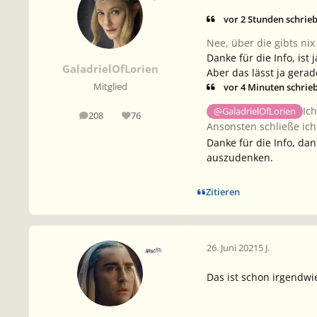
vor 2 Stunden schrieb
Nee, über die gibts nix
Danke für die Info, ist
GaladrielOfLorien
Aber das lässt ja gerad
vor 4 Minuten schri
Mitglied
Ic
@GaladrielOfLorien
208
76
Beiträge
Reputation
Ansonsten schließe ic
Danke für die Info, da
auszudenken.
Zitieren
26. Juni 2021
5 J.
Das ist schon irgendwi