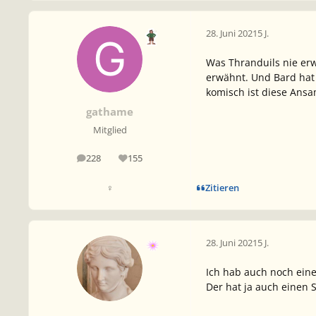
28. Juni 2021
5 J.
Was Thranduils nie erwä
erwähnt. Und Bard hat e
komisch ist diese Ansa
gathame
Mitglied
228
155
Beiträge
Reputation
Zitieren
♀
28. Juni 2021
5 J.
Ich hab auch noch ein
Der hat ja auch einen 