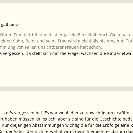
b gathame:
hnte Frau betrifft: damit ist er ja kein Einzelfall. Auch Gloin hat 
inen Sohn, Bain, und seine Frau wird gleichfalls nie erwähnt. Tut 
mmlung von Fällen unsichtbarer Frauen halt schon.
s vergessen. Da stellt sich mir die Frage: wachsen die Kinder et
ass er's vergessen hat. Es war wohl eher zu unwichtig um erwähnt z
tiert haben müssen ist logisch, aber sie sind für die Geschichte bede
d nur diejenigen Abstammungen wichtig die für die Erbfolge eine Ro
 Kili der Vater, der nicht erwähnt wird, denn hier geht es darum d