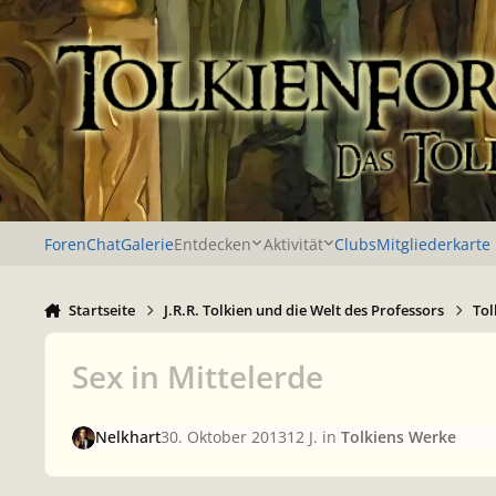
Zu Inhalt springen
Foren
Chat
Galerie
Entdecken
Aktivität
Clubs
Mitgliederkarte
Startseite
J.R.R. Tolkien und die Welt des Professors
Tol
Sex in Mittelerde
Nelkhart
30. Oktober 2013
12 J.
in
Tolkiens Werke