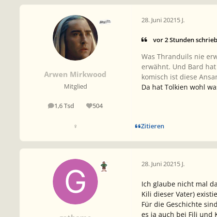
28. Juni 2021
5 J.
vor 2 Stunden schrie
Was Thranduils nie erwä
erwähnt. Und Bard hat e
Arwen Mirkwood
komisch ist diese Ansa
Da hat Tolkien wohl wa
Mitglied
1,6 Tsd
504
Beiträge
Reputation
Zitieren
♀
28. Juni 2021
5 J.
Ich glaube nicht mal d
Kili dieser Vater) exis
Für die Geschichte sin
es ja auch bei Fili und