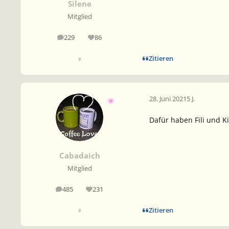
Silene
Mitglied
229
86
Beiträge
Reputation
Zitieren
♀
28. Juni 2021
5 J.
Dafür haben Fili und Kil
Cabadaich
Mitglied
485
231
Beiträge
Reputation
Zitieren
♀