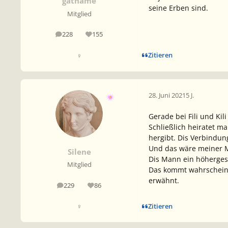
gathame
seine Erben sind.
Mitglied
228
155
Beiträge
Reputation
Zitieren
♀
28. Juni 2021
5 J.
Gerade bei Fili und Ki
Schließlich heiratet ma
hergibt. Dis Verbindu
Und das wäre meiner M
Silene
Dis Mann ein höherges
Mitglied
Das kommt wahrscheinli
erwähnt.
229
86
Beiträge
Reputation
Zitieren
♀