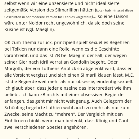
selbst wenn wir eine unzensierte und nicht idealisierte
zeitgemäße Version des Silmarillion hätten (
kotz - hab mir grad diese
)... so eine Liaison
Geschihten in ner moderne Version für Teenies vorgestellt
wäre unter Noldor recht ungewöhnlich, da sie doch seine
Kusine ist (vgl. Maeglin).
OK zum Thema zurück, prinzipiell spielt sexuelles Begehren
bei Tolkien nur dann eine Rolle, wenn es die Geschihte
vorantreibt, und das ist ZB bei Maeglin der Fall, der wegen
seiner Gier nach Idril Verrat an Gondolin begeht. Oder
Morgoth, der von Luthiens Anblick so abgelenkt wird, dass er
alle Vorsicht vergisst und sich einen Silmaril klauen lässt. M.E.
ist die Begierde weit mehr als nur obsessiv, eindeutig sexuell.
Ich glaub aber, dass jeder einzelne das interpretiert wie ihm
beliebt. Ich kann zB nichts mit einer obsessiven Begierde
anfangen, das geht mir nicht weit genug. Auch Celegorm der
Schönling begehrte Luthien wohl auch zu mehr als nur zum
Zwecke, seine Macht zu "mehren". Der Vergleich mit den
Einhörnern hinkt, wenn man bedenkt, dass König und Gaul
zwei verschiedenen Spezies angehören.