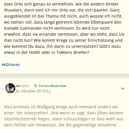
dass Orks sich genau so vermehren, wie die andern Kinder
Illuvatars, dann stell ich mir Orks vor, die sich paaren. Ganz
ausgeblendet ist das Thema mE nicht, auch wüsste ich nicht,
wo stehen soll, dass lange getrennt lebende Elbenpaare den
Kontakt zueinander nicht vermissen. Es wird nur nicht
erwähnt, dass sie einander vermissen, aber wo steht, dass sie
dies nicht tun? Wie kommt Krege zu seiner Einschätzung und
wie kommst Du dazu, ihn darin zu unterstützen? Gibt's dazu
etwas in der HoME oder in Tolkiens Briefen?
Zitieren
Ersteller-Statistik
Tolwen
Forum-Moderator
30. Oktober 2013
12 J.
Also erstmals ist Wolfgang Krege auch niemand anders als
einer, der interpretiert. Und wenn er sagt, dass Elben keinem
Geschlechtstrieb folgen, dann schlussfolgert er dies wohl aus
dem Fehlen von Hinweisen, die die gegenteilige Annahme