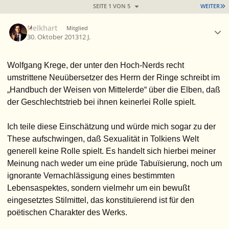
L
SEITE 1 VON 5
WEITER
Ersteller-Statistik
Nelkhart
Mitglied
30. Oktober 2013
12 J.
Wolfgang Krege, der unter den Hoch-Nerds recht
umstrittene Neuübersetzer des Herrn der Ringe schreibt im
„Handbuch der Weisen von Mittelerde“ über die Elben, daß
der Geschlechtstrieb bei ihnen keinerlei Rolle spielt.
Ich teile diese Einschätzung und würde mich sogar zu der
These aufschwingen, daß Sexualität in Tolkiens Welt
generell keine Rolle spielt. Es handelt sich hierbei meiner
Meinung nach weder um eine prüde Tabuïsierung, noch um
ignorante Vernachlässigung eines bestimmten
Lebensaspektes, sondern vielmehr um ein bewußt
eingesetztes Stilmittel, das konstituïerend ist für den
poëtischen Charakter des Werks.