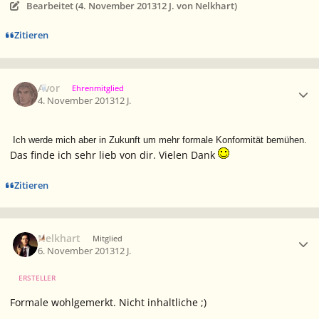
Bearbeitet (
4. November 2013
12 J.
von Nelkhart)
Zitieren
Ersteller-Statistik
Avor
Ehrenmitglied
4. November 2013
12 J.
Ich werde mich aber in Zukunft um mehr formale Konformität bemühen.
Das finde ich sehr lieb von dir. Vielen Dank
Zitieren
Ersteller-Statistik
Nelkhart
Mitglied
6. November 2013
12 J.
ERSTELLER
Formale wohlgemerkt. Nicht inhaltliche ;)