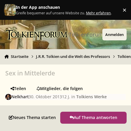
Zu Inhalt springen
In der App anschauen
×
Ig
Greife bequemer auf unsere Website zu.
Mehr erfahren
.
TolkienForum
Anmelden
Startseite
J.R.R. Tolkien und die Welt des Professors
Tolkie
Sex in Mittelerde
Teilen
Mitglieder, die folgen
Nelkhart
30. Oktober 2013
12 J.
in
Tolkiens Werke
Neues Thema starten
Auf Thema antworten