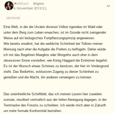
Nelkhart
Mitglied
4. November 2013
12 J.
ERSTELLER
Eine Welt, in der die Urväter diverser Völker irgendwo im Wald oder
unter dem Berg zum Leben erwachen, ist im Grunde nicht zwingender
Weise auf ein biologisches Fortpflanzungsprinzip angewiesen.
Wie bereits erwähnt, hat die weibliche Schönheit bei Tolkien meiner
Meinung nach eher die Aufgabe die Poëten zu beflügeln. Daher würde
ich mir das Begehren Maeglins oder Morgoths auch eher in dem
obsessiven Sinne vorstellen, wie König Haggard die Einhörner begehrt.
Es ist der Wunsch etwas Schönes zu besitzen, der hier im Vordergrund
steht. Das Bedürfnis, exklusiven Zugang zu dieser Schönheit zu
genießen und die Macht, ihn anderen verweigern zu können.
Das uneinheitliche Schriftbild, das ich meinen Lesern hier zuweilen
zumute, resultiert vermutlich aus der tiefen Abneigung dagegen, in der
Textmaske des Forums zu schreiben. Ich werde mich aber in Zukunft
um mehr formale Konformität bemühen.