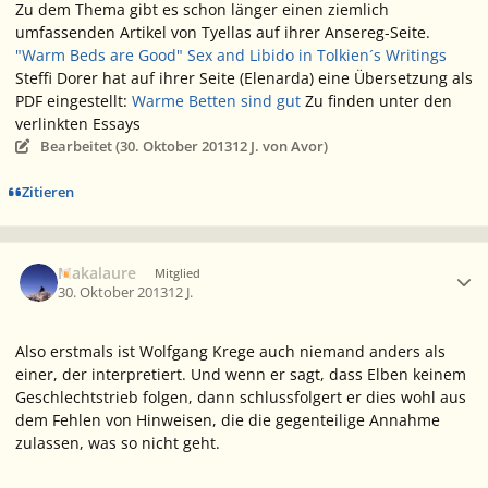
Zu dem Thema gibt es schon länger einen ziemlich
umfassenden Artikel von Tyellas auf ihrer Ansereg-Seite.
"Warm Beds are Good" Sex and Libido in Tolkien´s Writings
Steffi Dorer hat auf ihrer Seite (Elenarda) eine Übersetzung als
PDF eingestellt:
Warme Betten sind gut
Zu finden unter den
verlinkten Essays
Bearbeitet (
30. Oktober 2013
12 J.
von Avor)
Zitieren
Ersteller-Statistik
Makalaure
Mitglied
30. Oktober 2013
12 J.
Also erstmals ist Wolfgang Krege auch niemand anders als
einer, der interpretiert. Und wenn er sagt, dass Elben keinem
Geschlechtstrieb folgen, dann schlussfolgert er dies wohl aus
dem Fehlen von Hinweisen, die die gegenteilige Annahme
zulassen, was so nicht geht.