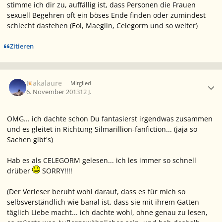
stimme ich dir zu, auffällig ist, dass Personen die Frauen
sexuell Begehren oft ein böses Ende finden oder zumindest
schlecht dastehen (Eol, Maeglin, Celegorm und so weiter)
Zitieren
Ersteller-Statistik
Makalaure
Mitglied
6. November 2013
12 J.
OMG... ich dachte schon Du fantasierst irgendwas zusammen
und es gleitet in Richtung Silmarillion-fanfiction... (jaja so
Sachen gibt's)
Hab es als CELEGORM gelesen... ich les immer so schnell
drüber
SORRY!!!!
(Der Verleser beruht wohl darauf, dass es für mich so
selbsverständlich wie banal ist, dass sie mit ihrem Gatten
täglich Liebe macht... ich dachte wohl, ohne genau zu lesen,