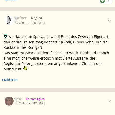
1
Ersteller-Statistik
harfner
Mitglied
30. Oktober 2013
12 J.
Nur kurz zum Spaß...
"Jawohl! Es ist des Zwergen Eigenart,
daß er die Frauen mag behaart!" (Gimli, Gloins Sohn, in "Die
Rückkehr des Königs")
Das stammt zwar aus dem filmischen Werk, ist aber dennoch
eine möglicherweise erotisch motivierte Aussage, die
Regisseur Peter Jackson dem angetrunkenen Gimli in den
Mund legt.
Zitieren
Ersteller-Statistik
Avor
Ehrenmitglied
30. Oktober 2013
12 J.