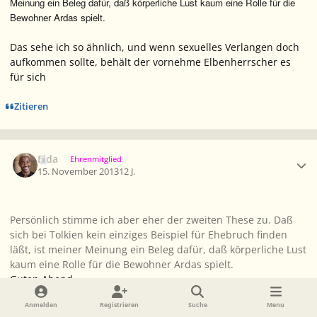
Meinung ein Beleg dafür, daß körperliche Lust kaum eine Rolle für die
Bewohner Ardas spielt.
Das sehe ich so ähnlich, und wenn sexuelles Verlangen doch
aufkommen sollte, behält der vornehme Elbenherrscher es
für sich
Zitieren
Ersteller-Statistik
Elda
Ehrenmitglied
15. November 2013
12 J.
Persönlich stimme ich aber eher der zweiten These zu. Daß
sich bei Tolkien kein einziges Beispiel für Ehebruch finden
läßt, ist meiner Meinung ein Beleg dafür, daß körperliche Lust
kaum eine Rolle für die Bewohner Ardas spielt.
Guten Abend,
ich möchte hier mal für eine alternative Interpretation, besser
Anmelden
Registrieren
Suche
Menu