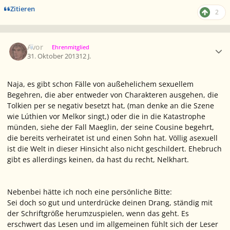
Zitieren
2
Ersteller-Statistik
Avor
Ehrenmitglied
31. Oktober 2013
12 J.
Naja, es gibt schon Fälle von außehelichem sexuellem
Begehren, die aber entweder von Charakteren ausgehen, die
Tolkien per se negativ besetzt hat, (man denke an die Szene
wie Lúthien vor Melkor singt,) oder die in die Katastrophe
münden, siehe der Fall Maeglin, der seine Cousine begehrt,
die bereits verheiratet ist und einen Sohn hat. Völlig asexuell
ist die Welt in dieser Hinsicht also nicht geschildert. Ehebruch
gibt es allerdings keinen, da hast du recht, Nelkhart.
Nebenbei hätte ich noch eine persönliche Bitte:
Sei doch so gut und unterdrücke deinen Drang, ständig mit
der Schriftgröße herumzuspielen, wenn das geht. Es
erschwert das Lesen und im allgemeinen fühlt sich der Leser