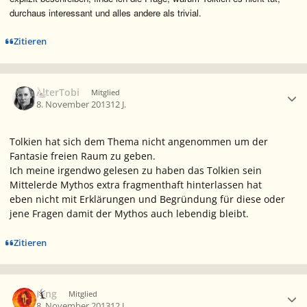
durchaus interessant und alles andere als trivial.
Zitieren
Ersteller-Statistik
AlterTobi
Mitglied
8. November 2013
12 J.
Tolkien hat sich dem Thema nicht angenommen um der
Fantasie freien Raum zu geben.
Ich meine irgendwo gelesen zu haben das Tolkien sein
Mittelerde Mythos extra fragmenthaft hinterlassen hat
eben nicht mit Erklärungen und Begründung für diese oder
jene Fragen damit der Mythos auch lebendig bleibt.
Zitieren
Ersteller-Statistik
King
Mitglied
8. November 2013
12 J.