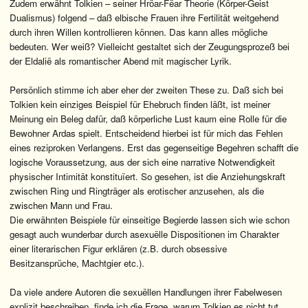
Zudem erwähnt Tolkien – seiner Hröar-Fëar Theorie (Körper-Geist
Dualismus) folgend – daß elbische Frauen ihre Fertilität weitgehend
durch ihren Willen kontrollieren können. Das kann alles mögliche
bedeuten. Wer weiß? Vielleicht gestaltet sich der Zeugungsprozeß bei
der Eldalië als romantischer Abend mit magischer Lyrik.
Persönlich stimme ich aber eher der zweiten These zu. Daß sich bei
Tolkien kein einziges Beispiel für Ehebruch finden läßt, ist meiner
Meinung ein Beleg dafür, daß körperliche Lust kaum eine Rolle für die
Bewohner Ardas spielt. Entscheidend hierbei ist für mich das Fehlen
eines reziproken Verlangens. Erst das gegenseitige Begehren schafft die
logische Voraussetzung, aus der sich eine narrative Notwendigkeit
physischer Intimität konstituïert. So gesehen, ist die Anziehungskraft
zwischen Ring und Ringträger als erotischer anzusehen, als die
zwischen Mann und Frau.
Die erwähnten Beispiele für einseitige Begierde lassen sich wie schon
gesagt auch wunderbar durch asexuëlle Dispositionen im Charakter
einer literarischen Figur erklären (z.B. durch obsessive
Besitzansprüche, Machtgier etc.).
Da viele andere Autoren die sexuëllen Handlungen ihrer Fabelwesen
explizit beschreiben, finde ich die Frage, warum Tolkien es nicht tut,