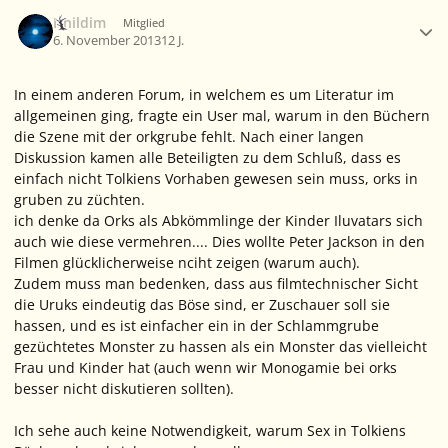
Ersteller-Statistik
Ithildim
Mitglied
6. November 2013
12 J.
In einem anderen Forum, in welchem es um Literatur im
allgemeinen ging, fragte ein User mal, warum in den Büchern
die Szene mit der orkgrube fehlt. Nach einer langen
Diskussion kamen alle Beteiligten zu dem Schluß, dass es
einfach nicht Tolkiens Vorhaben gewesen sein muss, orks in
gruben zu züchten.
ich denke da Orks als Abkömmlinge der Kinder Iluvatars sich
auch wie diese vermehren.... Dies wollte Peter Jackson in den
Filmen glücklicherweise nciht zeigen (warum auch).
Zudem muss man bedenken, dass aus filmtechnischer Sicht
die Uruks eindeutig das Böse sind, er Zuschauer soll sie
hassen, und es ist einfacher ein in der Schlammgrube
gezüchtetes Monster zu hassen als ein Monster das vielleicht
Frau und Kinder hat (auch wenn wir Monogamie bei orks
besser nicht diskutieren sollten).
Ich sehe auch keine Notwendigkeit, warum Sex in Tolkiens