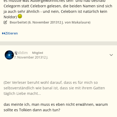
es müsste was Außergewöhnliches sein und hab deshalb
Celegorm statt Celeborn gelesen, die beiden Namen sind sich
ja auch sehr ähnlich - und nein, Celeborn ist natürlich kein
Noldor)
Bearbeitet (
6. November 2013
12 J.
von Makalaure)
Zitieren
Ersteller-Statistik
Ithildim
Mitglied
7. November 2013
12 J.
(Der Verleser beruht wohl darauf, dass es für mich so
selbsverständlich wie banal ist, dass sie mit ihrem Gatten
täglich Liebe macht...
das meinte ich, man muss es eben nicht erwähnen, warum
sollte es Tolkien dann auch tun?