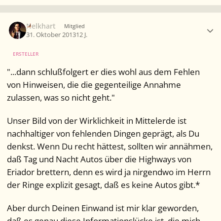
Ersteller-Statistik
Nelkhart
Mitglied
31. Oktober 2013
12 J.
ERSTELLER
"...dann schlußfolgert er dies wohl aus dem Fehlen
von Hinweisen, die die gegenteilige Annahme
zulassen, was so nicht geht."
Unser Bild von der Wirklichkeit in Mittelerde ist
nachhaltiger von fehlenden Dingen geprägt, als Du
denkst. Wenn Du recht hättest, sollten wir annähmen,
daß Tag und Nacht Autos über die Highways von
Eriador brettern, denn es wird ja nirgendwo im Herrn
der Ringe explizit gesagt, daß es keine Autos gibt.*
Aber durch Deinen Einwand ist mir klar geworden,
daß es genau diese Informationslücke ist, die mich