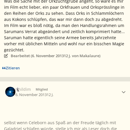
Was die Sache mit der Orkzuchtgrube angeht, so wäre es mir
im Film echt lieber, ein paar Orkfrauen und Orksprösslinge in
den Reihen der Orks zu sehen. Dass Orks in Schlammlöchern
aus Kokons schlüpfen, das war mir dann doch zu abgedreht.
Im Film war es bloß nötig, da man den Handlungsrahmen um
Sarumans Verrat abgeändert und zeitlich komprimiert hatte...
Saruman hatte eigentlich seine Armee bereits Jahrzehnte
vorher mit üblichen Mitteln und wohl nur ein bisschen Magie
gezüchtet.
Bearbeitet (
6. November 2013
12 J.
von Makalaure)
Zitieren
Ersteller-Statistik
Ithildim
Mitglied
6. November 2013
12 J.
selbst wenn Celeborn aus Spaß an der Freude täglich mit
Galadriel schlafen würde, stelle ich mir als Leser doch die