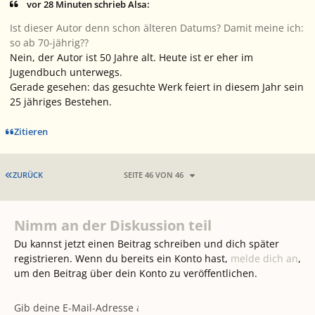
vor 28 Minuten schrieb Alsa:
Ist dieser Autor denn schon älteren Datums? Damit meine ich:
so ab 70-jährig??
Nein, der Autor ist 50 Jahre alt. Heute ist er eher im
Jugendbuch unterwegs.
Gerade gesehen: das gesuchte Werk feiert in diesem Jahr sein
25 jähriges Bestehen.
Zitieren
ERSTE SEITE
ZURÜCK
SEITE 46 VON 46
Nimm an der Diskussion teil
Du kannst jetzt einen Beitrag schreiben und dich später
registrieren. Wenn du bereits ein Konto hast,
melde dich an
,
um den Beitrag über dein Konto zu veröffentlichen.