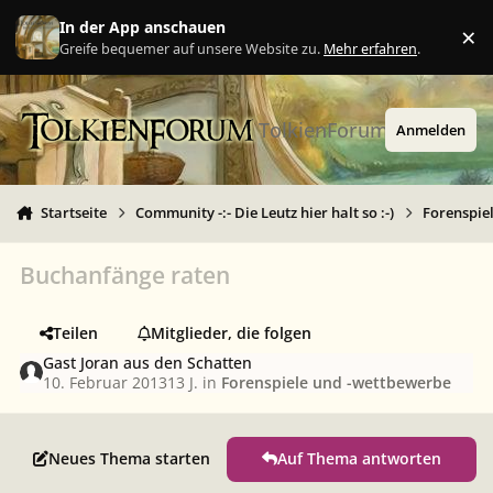
Zu Inhalt springen
In der App anschauen
×
Ig
Greife bequemer auf unsere Website zu.
Mehr erfahren
.
TolkienForum
Anmelden
Startseite
Community -:- Die Leutz hier halt so :-)
Forenspie
Buchanfänge raten
Teilen
Mitglieder, die folgen
Gast Joran aus den Schatten
10. Februar 2013
13 J.
in
Forenspiele und -wettbewerbe
Neues Thema starten
Auf Thema antworten