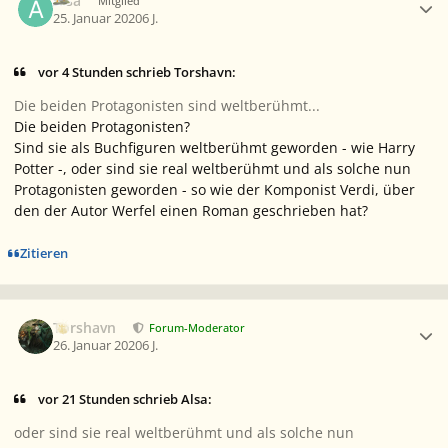
Alsa
Mitglied
25. Januar 2020
6 J.
vor 4 Stunden schrieb Torshavn:
Die beiden Protagonisten sind weltberühmt...
Die beiden Protagonisten?
Sind sie als Buchfiguren weltberühmt geworden - wie Harry
Potter -, oder sind sie real weltberühmt und als solche nun
Protagonisten geworden - so wie der Komponist Verdi, über
den der Autor Werfel einen Roman geschrieben hat?
Zitieren
Ersteller-Statistik
Torshavn
Forum-Moderator
26. Januar 2020
6 J.
vor 21 Stunden schrieb Alsa:
oder sind sie real weltberühmt und als solche nun