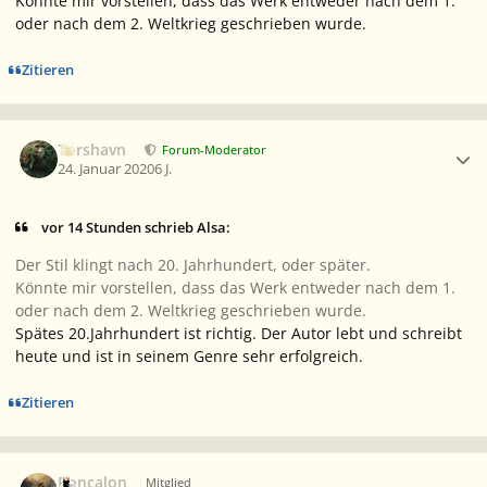
Könnte mir vorstellen, dass das Werk entweder nach dem 1.
oder nach dem 2. Weltkrieg geschrieben wurde.
Zitieren
Ersteller-Statistik
Torshavn
Forum-Moderator
24. Januar 2020
6 J.
vor 14 Stunden schrieb Alsa:
Der Stil klingt nach 20. Jahrhundert, oder später.
Könnte mir vorstellen, dass das Werk entweder nach dem 1.
oder nach dem 2. Weltkrieg geschrieben wurde.
Spätes 20.Jahrhundert ist richtig. Der Autor lebt und schreibt
heute und ist in seinem Genre sehr erfolgreich.
Zitieren
Ersteller-Statistik
Roncalon
Mitglied