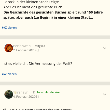
Barock in der kleinen Stadt Telgte.
Aber es ist nicht das gesuchte Buch.
Die Geschichte des gesuchten Buches spielt rund 150 Jahre
später, aber auch (zu Beginn) in einer kleinen Stadt...
Zitieren
Ersteller-Statistik
Perianwen
Mitglied
2. Februar 2020
6 J.
Ist es vielleicht
Die Vermessung der Welt
?
Zitieren
Ersteller-Statistik
Torshavn
Forum-Moderator
4. Februar 2020
6 J.
Am 2.2.2020 um 16:50 schrieb Perianwen: