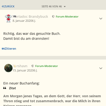
ERSTE SEITE
ZURÜCK
SEITE 46 VON 46
Ersteller-Statistik
Meriadoc Brandybuck
Forum-Moderator
8. Januar 2020
6 J.
Richtig, das war das gesuchte Buch.
Damit bist du am drannsten!
Zitieren
Ersteller-Statistik
Torshavn
Forum-Moderator
15. Januar 2020
6 J.
Ein neuer Buchanfang:
Zitat
Am Morgen jenes Tages, an dem Gott, der Herr, von seinem
Thron stieg und tot zusammenbrach, war die Milch in ihren
Krügen geronnen...