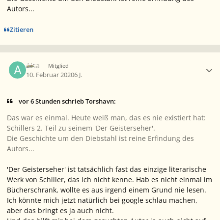
Autors...
Zitieren
Ersteller-Statistik
Alsa
Mitglied
10. Februar 2020
6 J.
vor 6 Stunden schrieb Torshavn:
Das war es einmal. Heute weiß man, das es nie existiert hat:
Schillers 2. Teil zu seinem 'Der Geisterseher'.
Die Geschichte um den Diebstahl ist reine Erfindung des
Autors...
'Der Geisterseher' ist tatsächlich fast das einzige literarische
Werk von Schiller, das ich nicht kenne. Hab es nicht einmal im
Bücherschrank, wollte es aus irgend einem Grund nie lesen.
Ich könnte mich jetzt natürlich bei google schlau machen,
aber das bringt es ja auch nicht.