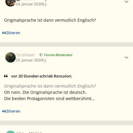
24. Januar 2020
6 J.
Originalsprache ist dann vermutlich Englisch?
Zitieren
Ersteller-Statistik
Torshavn
Forum-Moderator
25. Januar 2020
6 J.
vor 20 Stunden schrieb Roncalon:
Originalsprache ist dann vermutlich Englisch?
Oh nein. Die Originalsprache ist deutsch.
Die beiden Protagonisten sind weltberühmt...
Zitieren
Ersteller-Statistik