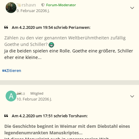
Torshavn
Forum-Moderator
9. Februar 2020
6 J.
Am 4.2.2020 um 19:54 schrieb Perianwen:
Zählen zu den vier genannten Weltberühmtheiten zufällig
Goethe und Schiller?
Ja die beiden spielen eine Rolle. Goethe eine größere, Schiller
eher eine kleine...
Zitieren
Ersteller-Statistik
Alsa
Mitglied
10. Februar 2020
6 J.
Am 4.2.2020 um 17:51 schrieb Torshavn:
Die Geschichte beginnt in Weimar mit dem Diebstahl eines
legendenumrankten Manuskriptes...