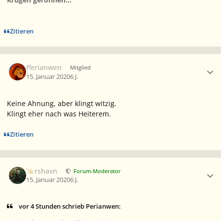
Zitieren
Ersteller-Statistik
Perianwen
Mitglied
15. Januar 2020
6 J.
Keine Ahnung, aber klingt witzig.
Klingt eher nach was Heiterem.
Zitieren
Ersteller-Statistik
Torshavn
Forum-Moderator
15. Januar 2020
6 J.
vor 4 Stunden schrieb Perianwen: