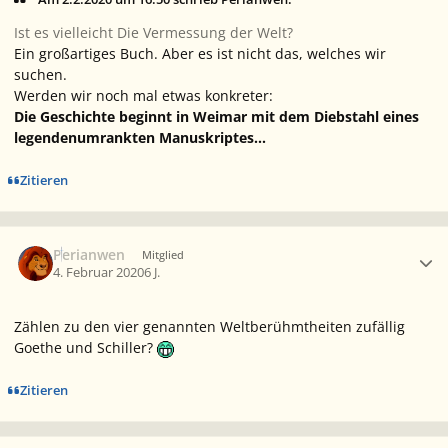
Ist es vielleicht
Die Vermessung der Welt
?
Ein großartiges Buch. Aber es ist nicht das, welches wir
suchen.
Werden wir noch mal etwas konkreter:
Die Geschichte beginnt in Weimar mit dem Diebstahl eines
legendenumrankten Manuskriptes...
Zitieren
Ersteller-Statistik
Perianwen
Mitglied
4. Februar 2020
6 J.
Zählen zu den vier genannten Weltberühmtheiten zufällig
Goethe und Schiller?
Zitieren
Ersteller-Statistik