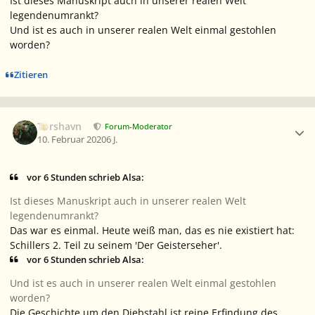
Ist dieses Manuskript auch in unserer realen Welt
legendenumrankt?
Und ist es auch in unserer realen Welt einmal gestohlen
worden?
Zitieren
Ersteller-Statistik
Torshavn
Forum-Moderator
10. Februar 2020
6 J.
vor 6 Stunden schrieb Alsa:
Ist dieses Manuskript auch in unserer realen Welt
legendenumrankt?
Das war es einmal. Heute weiß man, das es nie existiert hat:
Schillers 2. Teil zu seinem 'Der Geisterseher'.
vor 6 Stunden schrieb Alsa:
Und ist es auch in unserer realen Welt einmal gestohlen
worden?
Die Geschichte um den Diebstahl ist reine Erfindung des