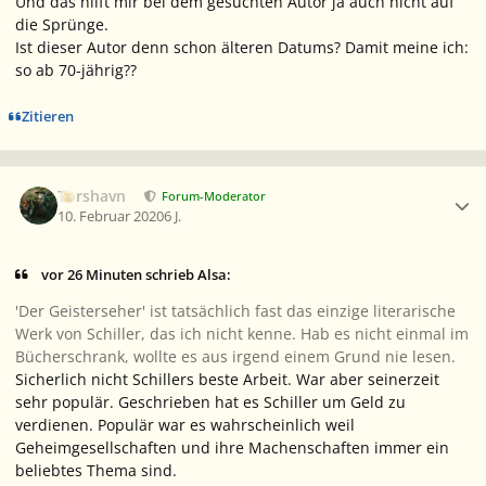
Und das hilft mir bei dem gesuchten Autor ja auch nicht auf
die Sprünge.
Ist dieser Autor denn schon älteren Datums? Damit meine ich:
so ab 70-jährig??
Zitieren
Ersteller-Statistik
Torshavn
Forum-Moderator
10. Februar 2020
6 J.
vor 26 Minuten schrieb Alsa:
'Der Geisterseher' ist tatsächlich fast das einzige literarische
Werk von Schiller, das ich nicht kenne. Hab es nicht einmal im
Bücherschrank, wollte es aus irgend einem Grund nie lesen.
Sicherlich nicht Schillers beste Arbeit. War aber seinerzeit
sehr populär. Geschrieben hat es Schiller um Geld zu
verdienen. Populär war es wahrscheinlich weil
Geheimgesellschaften und ihre Machenschaften immer ein
beliebtes Thema sind.