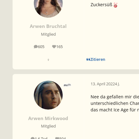
Zuckersüß
Arwen Bruchtal
Mitglied
605
165
Beiträge
Reputation
Zitieren
♀
13. April 2022
4 J.
Nee da gefallen mir die
unterschiedlichen Cha
das macht Ice Age für 
Arwen Mirkwood
Mitglied
1,6 Tsd
504