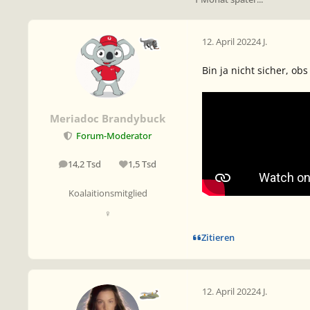
12. April 2022
4 J.
Bin ja nicht sicher, ob
Meriadoc Brandybuck
Forum-Moderator
14,2 Tsd
1,5 Tsd
Beiträge
Reputation
Koalaitionsmitglied
♀
Zitieren
12. April 2022
4 J.