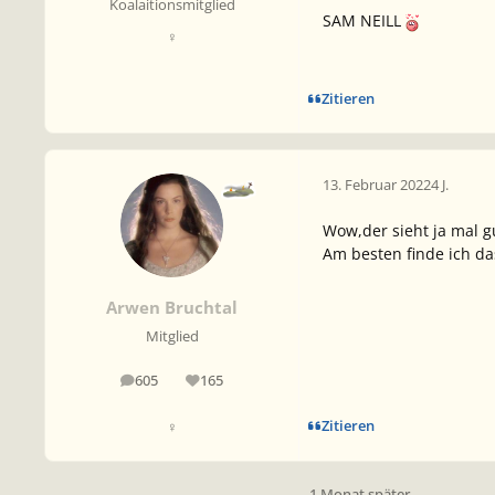
Koalaitionsmitglied
SAM NEILL
♀
Zitieren
13. Februar 2022
4 J.
Wow,der sieht ja mal g
Am besten finde ich da
Arwen Bruchtal
Mitglied
605
165
Beiträge
Reputation
Zitieren
♀
1 Monat später...