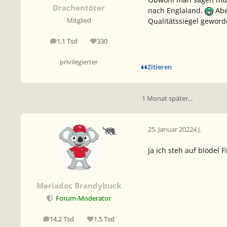
Drachentöter
nach Englaland.
Abe
Qualitätssiegel geword
Mitglied
1,1 Tsd
330
Beiträge
Reputation
privilegierter
Zitieren
1 Monat später...
25. Januar 2022
4 J.
Ja ich steh auf blödel
Meriadoc Brandybuck
Forum-Moderator
14,2 Tsd
1,5 Tsd
Beiträge
Reputation