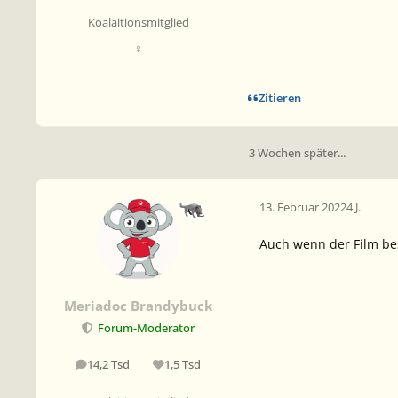
Koalaitionsmitglied
♀
Zitieren
3 Wochen später...
13. Februar 2022
4 J.
Auch wenn der Film bes
Meriadoc Brandybuck
Forum-Moderator
14,2 Tsd
1,5 Tsd
Beiträge
Reputation