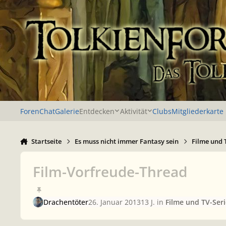
Zu Inhalt springen
Foren
Chat
Galerie
Entdecken
Aktivität
Clubs
Mitgliederkarte
Startseite
Es muss nicht immer Fantasy sein
Filme und 
Film-Vorfreude-Thread
Drachentöter
26. Januar 2013
13 J.
in
Filme und TV-Ser