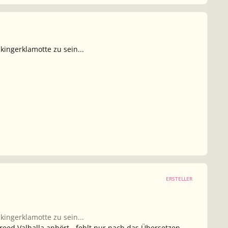
kingerklamotte zu sein...
ERSTELLER
kingerklamotte zu sein...
reed Valhalla
anhört - fehlt nur nach das Übersetzen