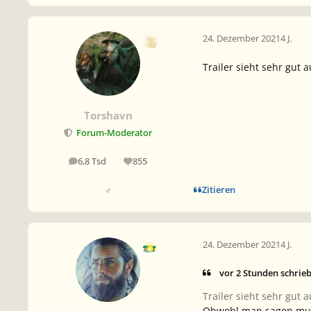
24. Dezember 2021
4 J.
Trailer sieht sehr gut 
Torshavn
Forum-Moderator
6,8 Tsd
855
Beiträge
Reputation
Zitieren
♂
24. Dezember 2021
4 J.
vor 2 Stunden schrie
Trailer sieht sehr gut 
Obwohl man sagen muss