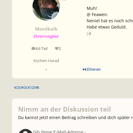
Muh!
@ Feawen:
Neniel hat es noch schw
Habe etwas Geduld.
Mondkalb
;-)
Ehrenmitglied
4,6 Tsd
2
Beiträge
Reputation
Küchen-Harad
Zitieren
♀
ERSTE SEITE
ZURÜCK
1
2
3
4
5
Nimm an der Diskussion teil
Du kannst jetzt einen Beitrag schreiben und dich später 