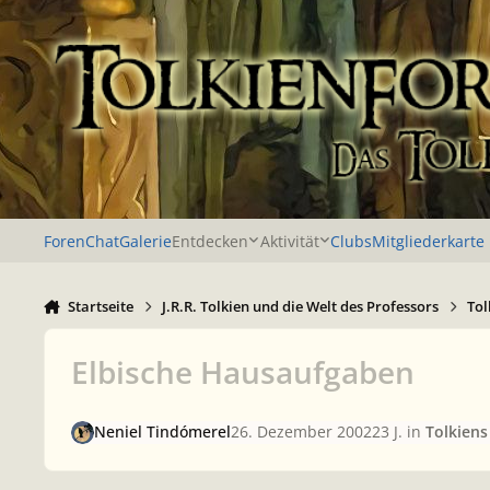
Zu Inhalt springen
Foren
Chat
Galerie
Entdecken
Aktivität
Clubs
Mitgliederkarte
Startseite
J.R.R. Tolkien und die Welt des Professors
Tol
Elbische Hausaufgaben
Neniel Tindómerel
26. Dezember 2002
23 J.
in
Tolkiens