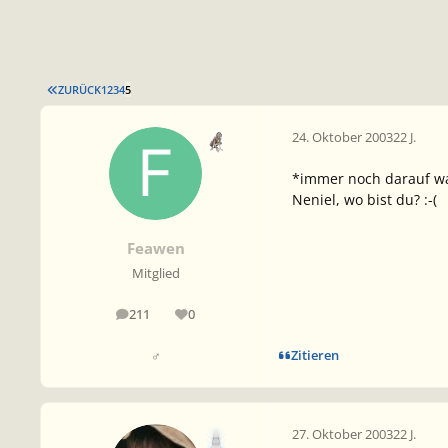
ERSTE SEITE
ZURÜCK
1
2
3
4
5
24. Oktober 2003
22 J.
*immer noch darauf war
Neniel, wo bist du? :-(
Feawen
Mitglied
211
0
Beiträge
Reputation
Zitieren
♂
27. Oktober 2003
22 J.