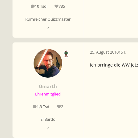
10 Tsd
735
Beiträge
Reputation
Rumreicher Quizzmaster
♂
25. August 2010
15 J.
Ich brringe die WW jet
Úmarth
Ehrenmitglied
1,3 Tsd
2
Beiträge
Reputation
El Bardo
♂