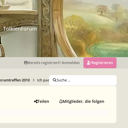
TolkienForum
Bereits registriert? Anmelden
Registrieren
orumtreffen 2010
Ich packe meinen Koffer und nehme mit...
Suche …
Teilen
Mitglieder, die folgen