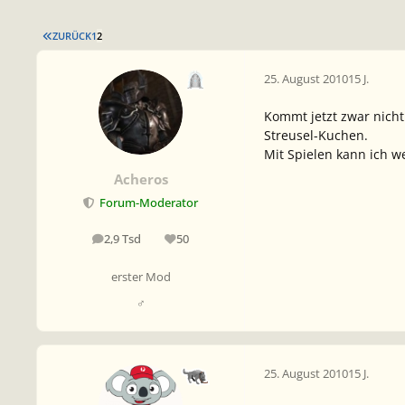
ERSTE SEITE
ZURÜCK
1
2
25. August 2010
15 J.
Kommt jetzt zwar nicht
Streusel-Kuchen.
Mit Spielen kann ich we
Acheros
Forum-Moderator
2,9 Tsd
50
Beiträge
Reputation
erster Mod
♂
25. August 2010
15 J.