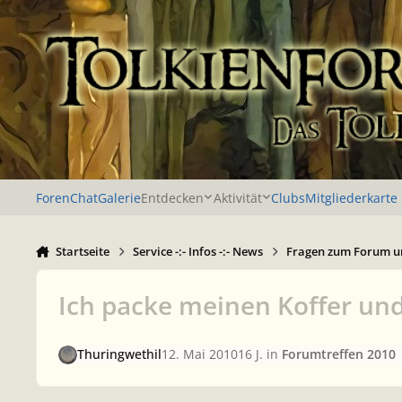
Zu Inhalt springen
Foren
Chat
Galerie
Entdecken
Aktivität
Clubs
Mitgliederkarte
Startseite
Service -:- Infos -:- News
Fragen zum Forum u
Ich packe meinen Koffer und
Thuringwethil
12. Mai 2010
16 J.
in
Forumtreffen 2010