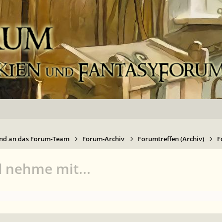
nd an das Forum-Team
Forum-Archiv
Forumtreffen (Archiv)
F
 nehme mit...