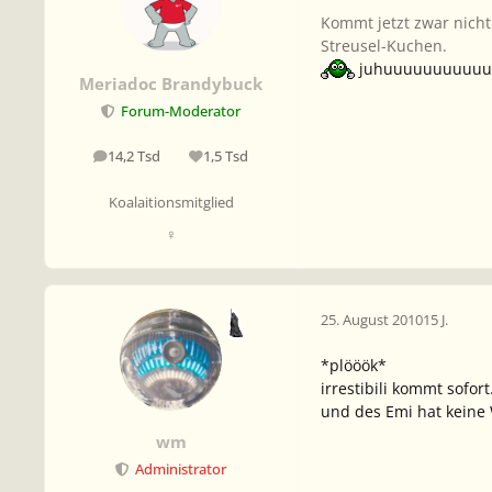
Kommt jetzt zwar nicht
Streusel-Kuchen.
juhuuuuuuuuuu
Meriadoc Brandybuck
Forum-Moderator
14,2 Tsd
1,5 Tsd
Beiträge
Reputation
Koalaitionsmitglied
♀
25. August 2010
15 J.
*plööök*
irrestibili kommt sofort
und des Emi hat keine
wm
Administrator