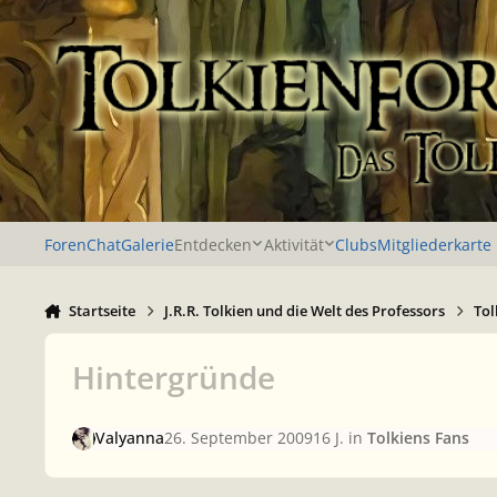
Zu Inhalt springen
Foren
Chat
Galerie
Entdecken
Aktivität
Clubs
Mitgliederkarte
Startseite
J.R.R. Tolkien und die Welt des Professors
Tol
Hintergründe
Valyanna
26. September 2009
16 J.
in
Tolkiens Fans