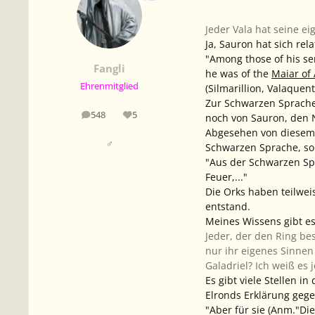
Jeder Vala hat seine e
Ja, Sauron hat sich rel
"Among those of his se
Fangli
he was of the
Maiar of
Ehrenmitglied
(Silmarillion, Valaquen
Zur Schwarzen Sprache: 
548
5
noch von Sauron, den 
Beiträge
Reputation
Abgesehen von diesem Zi
♂
Schwarzen Sprache, son
"Aus der Schwarzen Spr
Feuer,..."
Die Orks haben teilwe
entstand.
Meines Wissens gibt es 
Jeder, der den Ring bes
nur ihr eigenes Sinnen
Galadriel? Ich weiß es 
Es gibt viele Stellen i
Elronds Erklärung gege
"Aber für sie (Anm."Di