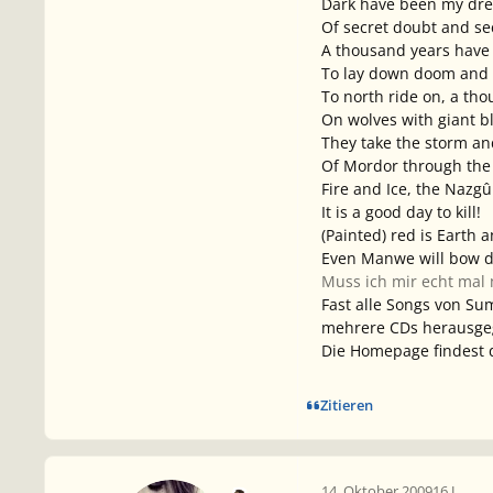
Dark have been my dre
Of secret doubt and se
A thousand years have
To lay down doom and 
To north ride on, a th
On wolves with giant b
They take the storm a
Of Mordor through the
Fire and Ice, the Nazgûl
It is a good day to kill!
(Painted) red is Earth 
Even Manwe will bow 
Muss ich mir echt mal
Fast alle Songs von Su
mehrere CDs herausgeg
Die Homepage findest 
Zitieren
14. Oktober 2009
16 J.