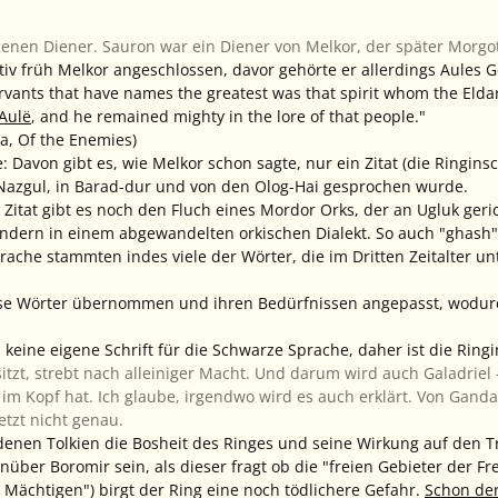
igenen Diener. Sauron war ein Diener von Melkor, der später Morg
ativ früh Melkor angeschlossen, davor gehörte er allerdings Aules G
rvants that have names the greatest was that spirit whom the Eldar
 Aulë
, and he remained mighty in the lore of that people."
ta, Of the Enemies)
Davon gibt es, wie Melkor schon sagte, nur ein Zitat (die Ringinsc
Nazgul, in Barad-dur und von den Olog-Hai gesprochen wurde.
tat gibt es noch den Fluch eines Mordor Orks, der an Ugluk gericht
dern in einem abgewandelten orkischen Dialekt. So auch "ghash".
ache stammten indes viele der Wörter, die im Dritten Zeitalter un
ise Wörter übernommen und ihren Bedürfnissen angepasst, wodu
keine eigene Schrift für die Schwarze Sprache, daher ist die Ringi
itzt, strebt nach alleiniger Macht. Und darum wird auch Galadriel 
 im Kopf hat. Ich glaube, irgendwo wird es auch erklärt. Von Ganda
jetzt nicht genau.
n denen Tolkien die Bosheit des Ringes und seine Wirkung auf den Tr
nüber Boromir sein, als dieser fragt ob die "freien Gebieter der 
e Mächtigen") birgt der Ring eine noch tödlichere Gefahr.
Schon der