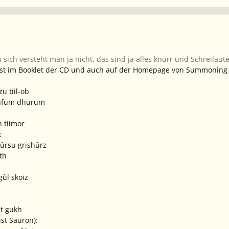
 sich versteht man ja nicht, das sind ja alles knurr und Schreilaut
ist im Booklet der CD und auch auf der Homepage von Summoning
u tiil-ob
ufum dhurum
 tiimor
k
ûrsu grishûrz
th
ûl skoiz
t gukh
st Sauron):