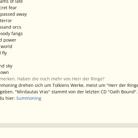
ams of late
cret fear
 passed away
terror
ousand orcs
loody fangs
nd power
 world
 fly
and sky
down
 merken. Haben die noch mehr von Herr der Ringe?
mmoning drehen sich um Tolkiens Werke, meist um "Herr der Ringe"
eben. "Mirdautas Vras" stammt von der letzten CD "Oath Bound".
du hier:
Summoning