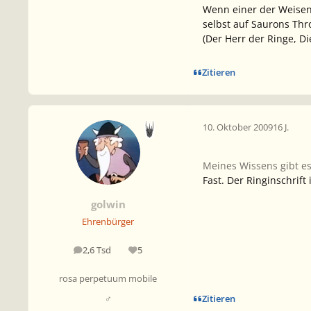
Wenn einer der Weisen
selbst auf Saurons Thr
(Der Herr der Ringe, Di
Zitieren
10. Oktober 2009
16 J.
Meines Wissens gibt es 
Fast. Der Ringinschrif
golwin
Ehrenbürger
2,6 Tsd
5
Beiträge
Reputation
rosa perpetuum mobile
Zitieren
♂