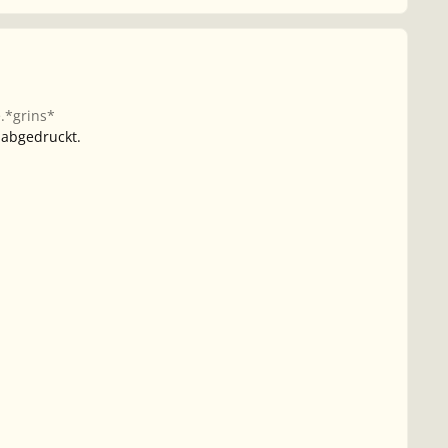
e.*grins*
 abgedruckt.