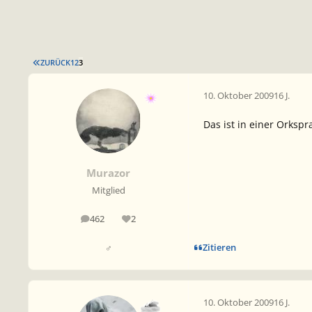
ERSTE SEITE
ZURÜCK
1
2
3
10. Oktober 2009
16 J.
Das ist in einer Orkspr
Murazor
Mitglied
462
2
Beiträge
Reputation
Zitieren
♂
10. Oktober 2009
16 J.