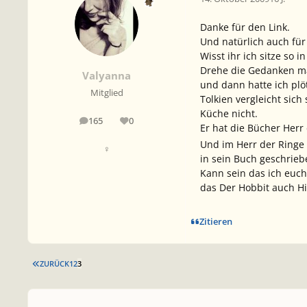
Danke für den Link.
Und natürlich auch fü
Wisst ihr ich sitze s
Drehe die Gedanken ma
Valyanna
und dann hatte ich plö
Mitglied
Tolkien vergleicht sich
Küche nicht.
165
0
Beiträge
Reputation
Er hat die Bücher
Herr
Und im Herr der Ringe 
♀
in sein Buch geschrieb
Kann sein das ich euch
das
Der Hobbit
auch
H
Zitieren
ERSTE SEITE
ZURÜCK
1
2
3