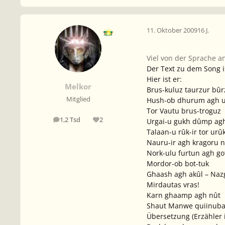
11. Oktober 2009
16 J.
Viel von der Sprache an
Der Text zu dem Song 
Hier ist er:
Melkor
Brus-kuluz taurzur bûrz
Mitglied
Hush-ob dhurum agh 
Tor Vautu brus-troguz
1,2 Tsd
2
Urgai-u gukh dûmp agh
Beiträge
Reputation
Talaan-u rûk-ir tor urû
Nauru-ir agh kragoru n
Nork-ulu furtun agh go
Mordor-ob bot-tuk
Ghaash agh akûl – Nazg
Mirdautas vras!
Karn ghaamp agh nût
Shaut Manwe quiinuba
Übersetzung (Erzähler i