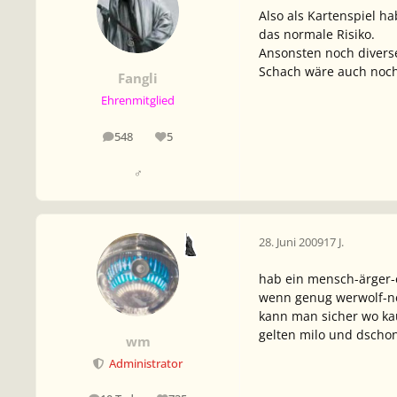
Also als Kartenspiel ha
das normale Risiko.
Ansonsten noch diverse
Schach wäre auch noch
Fangli
Ehrenmitglied
548
5
Beiträge
Reputation
♂
28. Juni 2009
17 J.
hab ein mensch-ärger-
wenn genug werwolf-ne
kann man sicher wo kauf
gelten milo und dschon
wm
Administrator