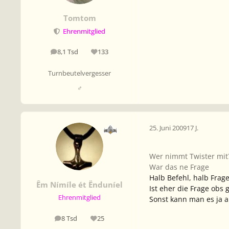
Tomtom
Ehrenmitglied
8,1 Tsd
133
Beiträge
Reputation
Turnbeutelvergesser
♂
25. Juni 2009
17 J.
Wer nimmt Twister mi
War das ne Frage
Halb Befehl, halb Frag
Êm Nímíle ét Ënduníel
Ist eher die Frage obs
Ehrenmitglied
Sonst kann man es ja au
8 Tsd
25
Beiträge
Reputation