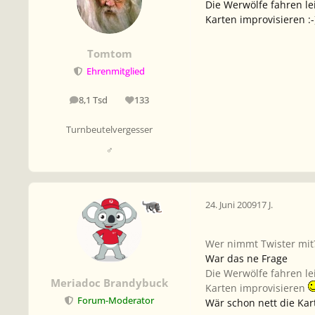
Die Werwölfe fahren lei
Karten improvisieren :-
Tomtom
Ehrenmitglied
8,1 Tsd
133
Beiträge
Reputation
Turnbeutelvergesser
♂
24. Juni 2009
17 J.
Wer nimmt Twister mi
War das ne Frage
Die Werwölfe fahren lei
Meriadoc Brandybuck
Karten improvisieren
Forum-Moderator
Wär schon nett die Kar