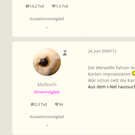
14,2 Tsd
1,5 Tsd
Beiträge
Reputation
Koalaitionsmitglied
♀
24. Juni 2009
17 J.
Die Werwölfe fahren lei
Karten improvisieren
Wär schon nett die Kar
Malbeth
Aus dem I-Net raussuch
Ehrenmitglied
2,3 Tsd
34
Beiträge
Reputation
Koalaitionsmitglied
♂