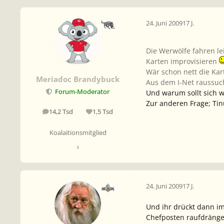
24. Juni 2009
17 J.
Die Werwölfe fahren lei
Karten improvisieren
Wär schon nett die Kar
Meriadoc Brandybuck
Aus dem I-Net raussuch
Forum-Moderator
Und warum sollt sich 
Zur anderen Frage; Ti
14,2 Tsd
1,5 Tsd
Beiträge
Reputation
Koalaitionsmitglied
♀
24. Juni 2009
17 J.
Und ihr drückt dann im
Chefposten raufdrängel