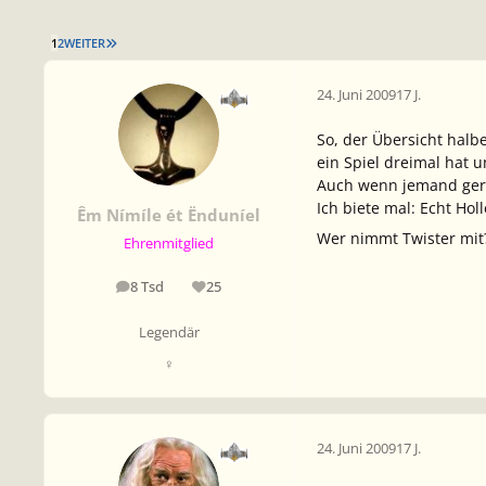
LETZTE SEITE
1
2
WEITER
24. Juni 2009
17 J.
So, der Übersicht hal
ein Spiel dreimal hat 
Auch wenn jemand gern
Ich biete mal: Echt Hol
Êm Nímíle ét Ënduníel
Wer nimmt Twister mit?
Ehrenmitglied
8 Tsd
25
Beiträge
Reputation
Legendär
♀
24. Juni 2009
17 J.