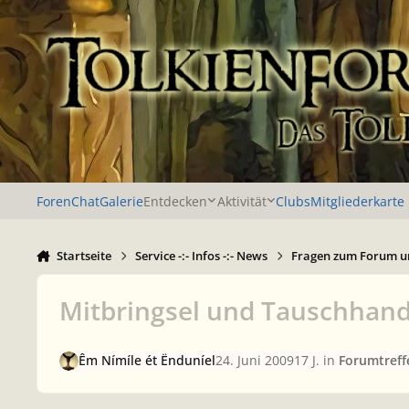
Zu Inhalt springen
Foren
Chat
Galerie
Entdecken
Aktivität
Clubs
Mitgliederkarte
Startseite
Service -:- Infos -:- News
Fragen zum Forum u
Mitbringsel und Tauschhand
Êm Nímíle ét Ënduníel
24. Juni 2009
17 J.
in
Forumtreff