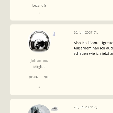
Legendär
♀
26. Juni 2009
17 J.
Also ich könnte Ligret
Außerdem hab ich auch 
schauen wie ich jetzt a
Johannes
Mitglied
906
0
Beiträge
Reputation
♂
26. Juni 2009
17 J.